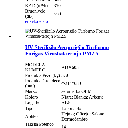
KAD (m³/h)
350
Bruonivelo
≤60
(dB)
enketo
detalo
UV-Sterilizilo Aerpurigilo Turformo
Forigas Virusbakteriojn PM2.5
MODELA
ADA603
NUMERO
Produkta Pezo (kg)
3.50
Produkta Grandeco
Φ214*680
(mm)
Marko
aerumado/ OEM
Koloro
Nigra; Blanka; Arĝenta
Loĝado
ABS
Tipo
Labortablo
Hejmo; Oficejo; Salono;
Apliko
Dormoĉambro
Taksita Potenco
14