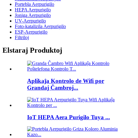
Portebla Aerpurigilo
HEPA Aerpurigilo
Joniga Aerpurigilo
UV-Aerpurigilo
Foto-katalizila Aerpurigilo
ESP-Aerpurigilo
Filtriloj
Elstaraj Produktoj
Aplikaĵa Kontrolo de Wifi por
Grandaj Ĉambroj...
IoT HEPA Aera Purigilo Tuya ...