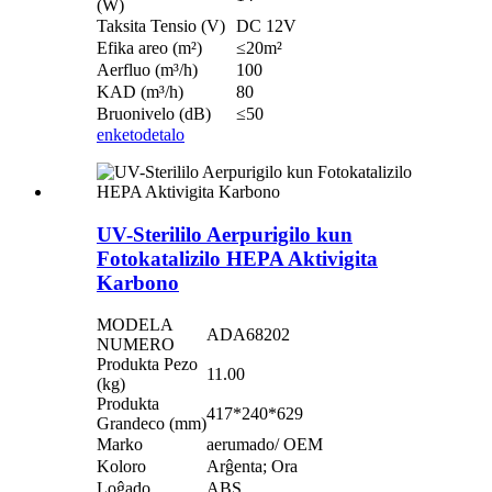
(W)
Taksita Tensio (V)
DC 12V
Efika areo (m²)
≤20m²
Aerfluo (m³/h)
100
KAD (m³/h)
80
Bruonivelo (dB)
≤50
enketo
detalo
UV-Sterililo Aerpurigilo kun
Fotokatalizilo HEPA Aktivigita
Karbono
MODELA
ADA68202
NUMERO
Produkta Pezo
11.00
(kg)
Produkta
417*240*629
Grandeco (mm)
Marko
aerumado/ OEM
Koloro
Arĝenta; Ora
Loĝado
ABS