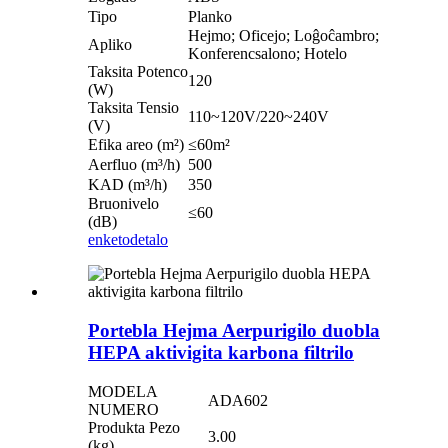
Tipo
Planko
Hejmo; Oficejo; Loĝoĉambro;
Apliko
Konferencsalono; Hotelo
Taksita Potenco
120
(W)
Taksita Tensio
110~120V/220~240V
(V)
Efika areo (m²)
≤60m²
Aerfluo (m³/h)
500
KAD (m³/h)
350
Bruonivelo
≤60
(dB)
enketo
detalo
Portebla Hejma Aerpurigilo duobla
HEPA aktivigita karbona filtrilo
MODELA
ADA602
NUMERO
Produkta Pezo
3.00
(kg)