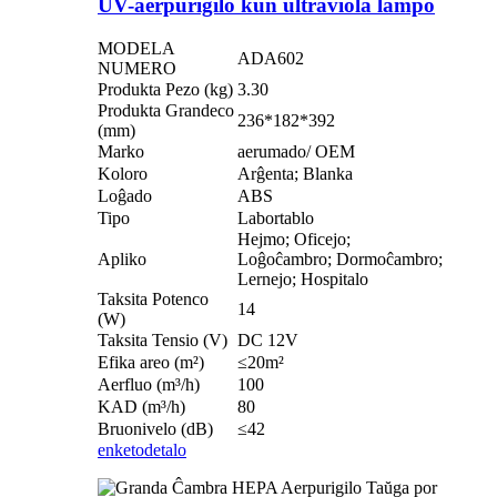
UV-aerpurigilo kun ultraviola lampo
MODELA
ADA602
NUMERO
Produkta Pezo (kg)
3.30
Produkta Grandeco
236*182*392
(mm)
Marko
aerumado/ OEM
Koloro
Arĝenta; Blanka
Loĝado
ABS
Tipo
Labortablo
Hejmo; Oficejo;
Apliko
Loĝoĉambro; Dormoĉambro;
Lernejo; Hospitalo
Taksita Potenco
14
(W)
Taksita Tensio (V)
DC 12V
Efika areo (m²)
≤20m²
Aerfluo (m³/h)
100
KAD (m³/h)
80
Bruonivelo (dB)
≤42
enketo
detalo