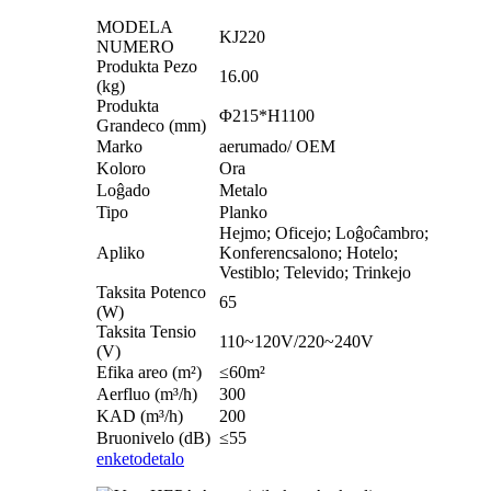
MODELA
KJ220
NUMERO
Produkta Pezo
16.00
(kg)
Produkta
Φ215*H1100
Grandeco (mm)
Marko
aerumado/ OEM
Koloro
Ora
Loĝado
Metalo
Tipo
Planko
Hejmo; Oficejo; Loĝoĉambro;
Apliko
Konferencsalono; Hotelo;
Vestiblo; Televido; Trinkejo
Taksita Potenco
65
(W)
Taksita Tensio
110~120V/220~240V
(V)
Efika areo (m²)
≤60m²
Aerfluo (m³/h)
300
KAD (m³/h)
200
Bruonivelo (dB)
≤55
enketo
detalo