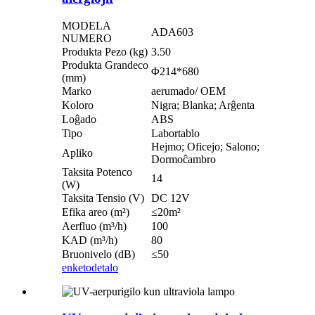
MODELA
ADA603
NUMERO
Produkta Pezo (kg)
3.50
Produkta Grandeco
Φ214*680
(mm)
Marko
aerumado/ OEM
Koloro
Nigra; Blanka; Arĝenta
Loĝado
ABS
Tipo
Labortablo
Hejmo; Oficejo; Salono;
Apliko
Dormoĉambro
Taksita Potenco
14
(W)
Taksita Tensio (V)
DC 12V
Efika areo (m²)
≤20m²
Aerfluo (m³/h)
100
KAD (m³/h)
80
Bruonivelo (dB)
≤50
enketo
detalo