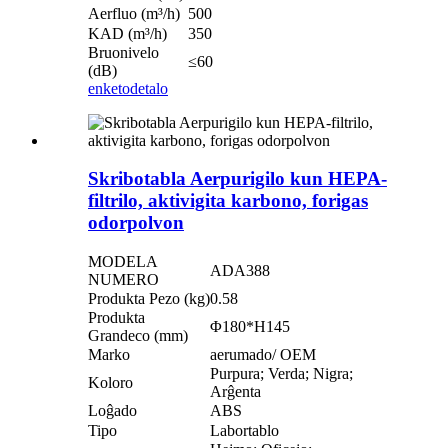
Aerfluo (m³/h)
500
KAD (m³/h)
350
Bruonivelo
≤60
(dB)
enketo
detalo
Skribotabla Aerpurigilo kun HEPA-
filtrilo, aktivigita karbono, forigas
odorpolvon
MODELA
ADA388
NUMERO
Produkta Pezo (kg)
0.58
Produkta
Φ180*H145
Grandeco (mm)
Marko
aerumado/ OEM
Purpura; Verda; Nigra;
Koloro
Arĝenta
Loĝado
ABS
Tipo
Labortablo