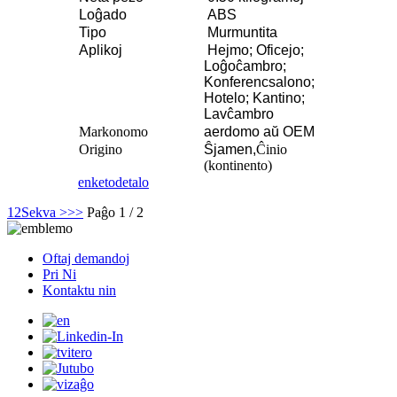
Loĝado
ABS
Tipo
Murmuntita
Aplikoj
Hejmo; Oficejo;
Loĝoĉambro;
Konferencsalono;
Hotelo; Kantino;
Lavĉambro
Markonomo
aerdomo aŭ OEM
Origino
Ŝjamen,
Ĉinio
(kontinento)
enketo
detalo
1
2
Sekva >
>>
Paĝo 1 / 2
Oftaj demandoj
Pri Ni
Kontaktu nin