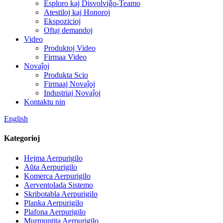
Esploro kaj Disvolviĝo-Teamo
Atestiloj kaj Honoroj
Ekspozicioj
Oftaj demandoj
Video
Produktoj Video
Firmaa Video
Novaĵoj
Produkta Scio
Firmaaj Novaĵoj
Industriaj Novaĵoj
Kontaktu nin
English
Kategorioj
Hejma Aerpurigilo
Aŭta Aerpurigilo
Komerca Aerpurigilo
Aerventolada Sistemo
Skribotabla Aerpurigilo
Planka Aerpurigilo
Plafona Aerpurigilo
Murmuntita Aerpurigilo