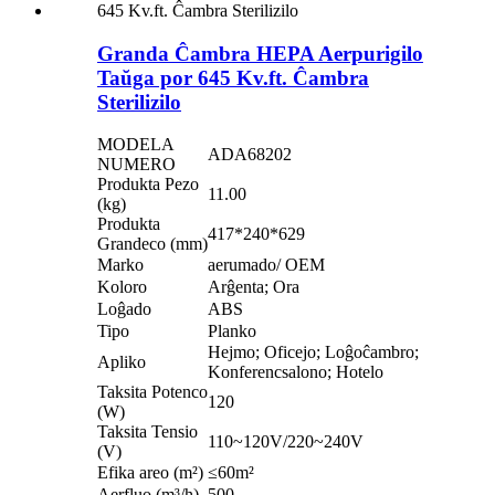
Granda Ĉambra HEPA Aerpurigilo
Taŭga por 645 Kv.ft. Ĉambra
Sterilizilo
MODELA
ADA68202
NUMERO
Produkta Pezo
11.00
(kg)
Produkta
417*240*629
Grandeco (mm)
Marko
aerumado/ OEM
Koloro
Arĝenta; Ora
Loĝado
ABS
Tipo
Planko
Hejmo; Oficejo; Loĝoĉambro;
Apliko
Konferencsalono; Hotelo
Taksita Potenco
120
(W)
Taksita Tensio
110~120V/220~240V
(V)
Efika areo (m²)
≤60m²
Aerfluo (m³/h)
500