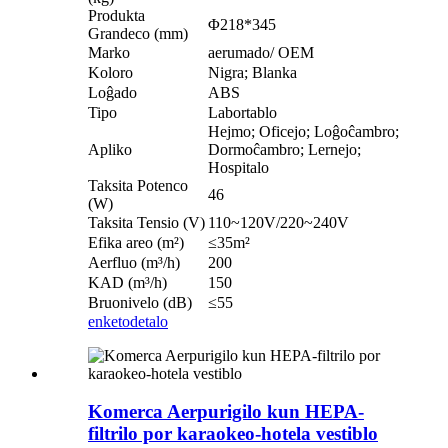
Produkta
Φ218*345
Grandeco (mm)
Marko
aerumado/ OEM
Koloro
Nigra; Blanka
Loĝado
ABS
Tipo
Labortablo
Hejmo; Oficejo; Loĝoĉambro;
Apliko
Dormoĉambro; Lernejo;
Hospitalo
Taksita Potenco
46
(W)
Taksita Tensio (V)
110~120V/220~240V
Efika areo (m²)
≤35m²
Aerfluo (m³/h)
200
KAD (m³/h)
150
Bruonivelo (dB)
≤55
enketo
detalo
Komerca Aerpurigilo kun HEPA-
filtrilo por karaokeo-hotela vestiblo