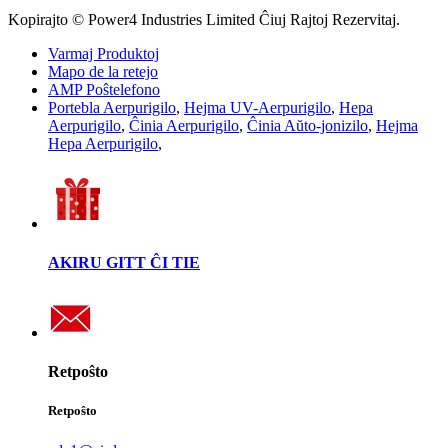
Kopirajto © Power4 Industries Limited Ĉiuj Rajtoj Rezervitaj.
Varmaj Produktoj
Mapo de la retejo
AMP Poŝtelefono
Portebla Aerpurigilo
,
Hejma UV-Aerpurigilo
,
Hepa
Aerpurigilo
,
Ĉinia Aerpurigilo
,
Ĉinia Aŭto-jonizilo
,
Hejma
Hepa Aerpurigilo
,
AKIRU GITT ĈI TIE
Retpoŝto
Retpoŝto