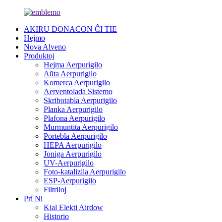
AKIRU DONACON ĈI TIE
Hejmo
Nova Alveno
Produktoj
Hejma Aerpurigilo
Aŭta Aerpurigilo
Komerca Aerpurigilo
Aerventolada Sistemo
Skribotabla Aerpurigilo
Planka Aerpurigilo
Plafona Aerpurigilo
Murmuntita Aerpurigilo
Portebla Aerpurigilo
HEPA Aerpurigilo
Joniga Aerpurigilo
UV-Aerpurigilo
Foto-katalizila Aerpurigilo
ESP-Aerpurigilo
Filtriloj
Pri Ni
Kial Elekti Airdow
Historio