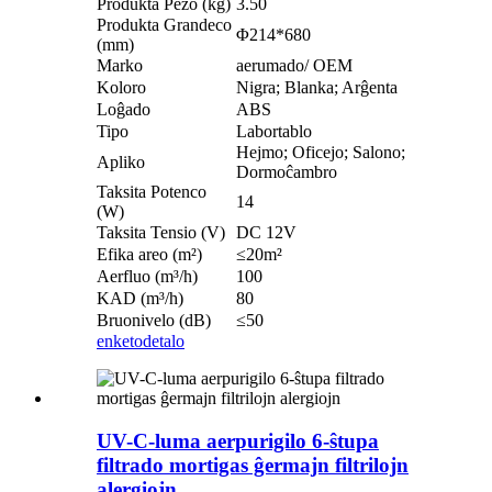
Produkta Pezo (kg)
3.50
Produkta Grandeco
Φ214*680
(mm)
Marko
aerumado/ OEM
Koloro
Nigra; Blanka; Arĝenta
Loĝado
ABS
Tipo
Labortablo
Hejmo; Oficejo; Salono;
Apliko
Dormoĉambro
Taksita Potenco
14
(W)
Taksita Tensio (V)
DC 12V
Efika areo (m²)
≤20m²
Aerfluo (m³/h)
100
KAD (m³/h)
80
Bruonivelo (dB)
≤50
enketo
detalo
UV-C-luma aerpurigilo 6-ŝtupa
filtrado mortigas ĝermajn filtrilojn
alergiojn