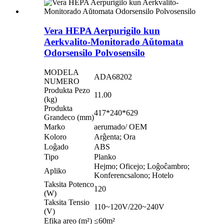
Vera HEPA Aerpurigilo kun
Aerkvalito-Monitorado Aŭtomata
Odorsensilo Polvosensilo
MODELA
ADA68202
NUMERO
Produkta Pezo
11.00
(kg)
Produkta
417*240*629
Grandeco (mm)
Marko
aerumado/ OEM
Koloro
Arĝenta; Ora
Loĝado
ABS
Tipo
Planko
Hejmo; Oficejo; Loĝoĉambro;
Apliko
Konferencsalono; Hotelo
Taksita Potenco
120
(W)
Taksita Tensio
110~120V/220~240V
(V)
Efika areo (m²)
≤60m²