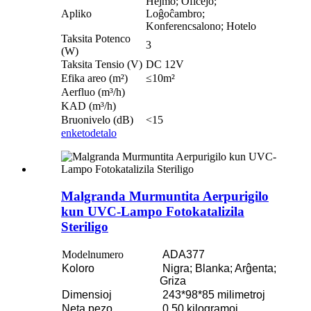
Hejmo; Oficejo;
Apliko
Loĝoĉambro;
Konferencsalono; Hotelo
Taksita Potenco
3
(W)
Taksita Tensio (V)
DC 12V
Efika areo (m²)
≤10m²
Aerfluo (m³/h)
KAD (m³/h)
Bruonivelo (dB)
<15
enketo
detalo
Malgranda Murmuntita Aerpurigilo
kun UVC-Lampo Fotokatalizila
Steriligo
Modelnumero
ADA377
Koloro
Nigra; Blanka; Arĝenta;
Griza
Dimensioj
243*98*85 milimetroj
Neta pezo
0.50 kilogramoj