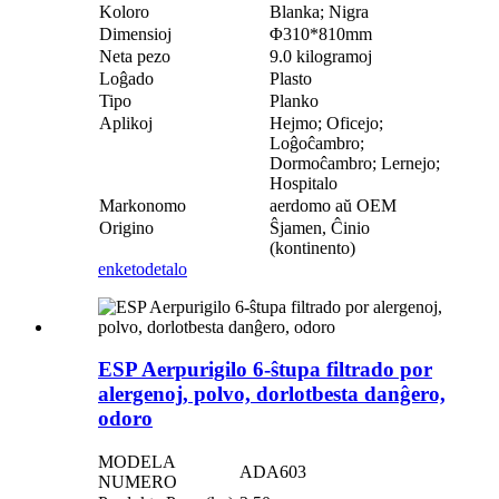
Koloro
Blanka; Nigra
Dimensioj
Φ310*810mm
Neta pezo
9.0 kilogramoj
Loĝado
Plasto
Tipo
Planko
Aplikoj
Hejmo; Oficejo;
Loĝoĉambro;
Dormoĉambro; Lernejo;
Hospitalo
Markonomo
aerdomo aŭ OEM
Origino
Ŝjamen, Ĉinio
(kontinento)
enketo
detalo
ESP Aerpurigilo 6-ŝtupa filtrado por
alergenoj, polvo, dorlotbesta danĝero,
odoro
MODELA
ADA603
NUMERO