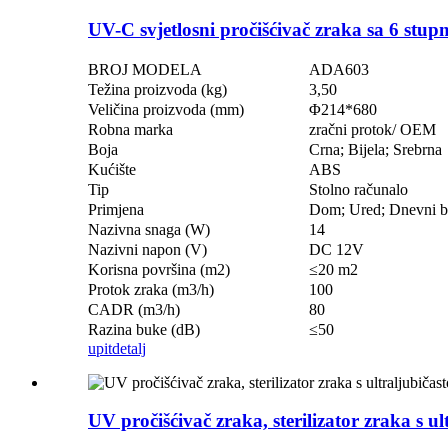
UV-C svjetlosni pročišćivač zraka sa 6 stupnjev
BROJ MODELA
ADA603
Težina proizvoda (kg)
3,50
Veličina proizvoda (mm)
Φ214*680
Robna marka
zračni protok/ OEM
Boja
Crna; Bijela; Srebrna
Kućište
ABS
Tip
Stolno računalo
Primjena
Dom; Ured; Dnevni b
Nazivna snaga (W)
14
Nazivni napon (V)
DC 12V
Korisna površina (m2)
≤20 m2
Protok zraka (m3/h)
100
CADR (m3/h)
80
Razina buke (dB)
≤50
upit
detalj
UV pročišćivač zraka, sterilizator zraka s 