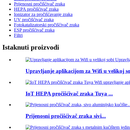
Prijenosni pročišćivač zraka
HEPA pročišćivač zraka
Ionizator za pročišćavanje zraka
UV pročišćivač zraka
Fotokatalizatorski pročišćivač zraka
ESP pročišćivač zraka
Filtri
Istaknuti proizvodi
Upravljanje aplikacijom za Wifi u velikoj so
IoT HEPA pročišćivač zraka Tuya ...
Prijenosni pročišćivač zraka sivi...