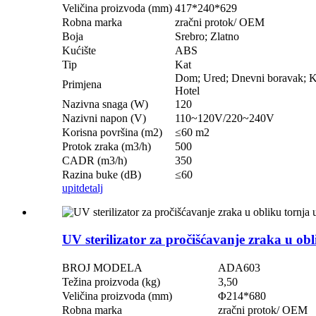
Veličina proizvoda (mm)
417*240*629
Robna marka
zračni protok/ OEM
Boja
Srebro; Zlatno
Kućište
ABS
Tip
Kat
Dom; Ured; Dnevni boravak; K
Primjena
Hotel
Nazivna snaga (W)
120
Nazivni napon (V)
110~120V/220~240V
Korisna površina (m2)
≤60 m2
Protok zraka (m3/h)
500
CADR (m3/h)
350
Razina buke (dB)
≤60
upit
detalj
UV sterilizator za pročišćavanje zraka u ob
BROJ MODELA
ADA603
Težina proizvoda (kg)
3,50
Veličina proizvoda (mm)
Φ214*680
Robna marka
zračni protok/ OEM