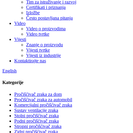
Tim za istraživanje i razvoj
Certifikati i priznanja
Izložbe
Često postavljana pitanja
Video
Video o proizvodima
Video tvrtke
Vijesti
Znanje o proizvodu
Vijesti tvrtke
Vijesti iz industrije
Kontaktirajte nas
English
Kategorije
Pročišćivač zraka za dom
Pročišćivač zraka za automobil
Komercijalni pročišćivač zraka
Sustav ventilacije zraka
Stolni pročišćivač zraka
Podni pročišćivač zraka
Stropni pročišćivač zraka
Zidni pročišćivač zraka