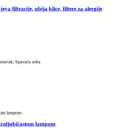
a filtracije, ubija klice, filtere za alergije
oravak; Spavaća soba
ultraljubičastom lampom