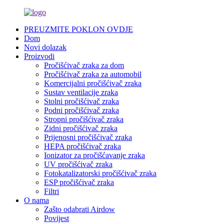
PREUZMITE POKLON OVDJE
Dom
Novi dolazak
Proizvodi
Pročišćivač zraka za dom
Pročišćivač zraka za automobil
Komercijalni pročišćivač zraka
Sustav ventilacije zraka
Stolni pročišćivač zraka
Podni pročišćivač zraka
Stropni pročišćivač zraka
Zidni pročišćivač zraka
Prijenosni pročišćivač zraka
HEPA pročišćivač zraka
Ionizator za pročišćavanje zraka
UV pročišćivač zraka
Fotokatalizatorski pročišćivač zraka
ESP pročišćivač zraka
Filtri
O nama
Zašto odabrati Airdow
Povijest