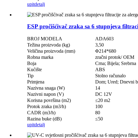
upit
detalj
ESP pročišćivač zraka sa 6 stupnjeva filtrac
BROJ MODELA
ADA603
Težina proizvoda (kg)
3,50
Veličina proizvoda (mm)
Φ214*680
Robna marka
zračni protok/ OEM
Boja
Crna; Bijela; Srebrna
Kućište
ABS
Tip
Stolno računalo
Primjena
Dom; Ured; Dnevni b
Nazivna snaga (W)
14
Nazivni napon (V)
DC 12V
Korisna površina (m2)
≤20 m2
Protok zraka (m3/h)
100
CADR (m3/h)
80
Razina buke (dB)
≤50
upit
detalj