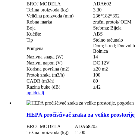
BROJ MODELA
ADA602
Težina proizvoda (kg)
3.30
Veličina proizvoda (mm)
236*182*392
Robna marka
zračni protok/ OEM
Boja
Srebrna; Bijela
Kućište
ABS
Tip
Stolno računalo
Dom; Ured; Dnevni bo
Primjena
Bolnica
Nazivna snaga (W)
14
Nazivni napon (V)
DC 12V
Korisna površina (m2)
≤20 m2
Protok zraka (m3/h)
100
CADR (m3/h)
80
Razina buke (dB)
≤42
upit
detalj
HEPA pročišćivač zraka za velike prostorije,
BROJ MODELA
ADA68202
Težina proizvoda (kg)
11.00