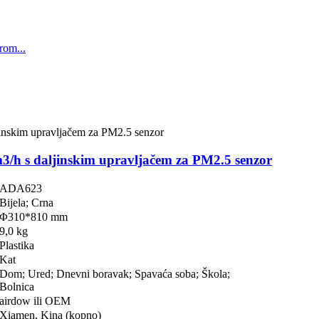
/h s daljinskim upravljačem za PM2.5 senzor
ADA623
Bijela; Crna
Φ310*810 mm
9,0 kg
Plastika
Kat
Dom; Ured; Dnevni boravak; Spavaća soba; Škola;
Bolnica
airdow ili OEM
Xiamen, Kina (kopno)