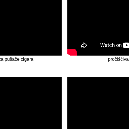
za pušače cigara
pročišćiva