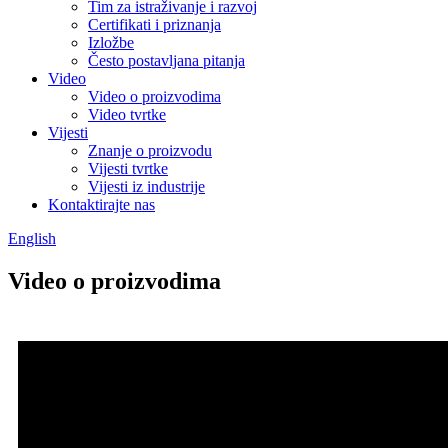
Tim za istraživanje i razvoj
Certifikati i priznanja
Izložbe
Često postavljana pitanja
Video
Video o proizvodima
Video tvrtke
Vijesti
Znanje o proizvodu
Vijesti tvrtke
Vijesti iz industrije
Kontaktirajte nas
English
Video o proizvodima