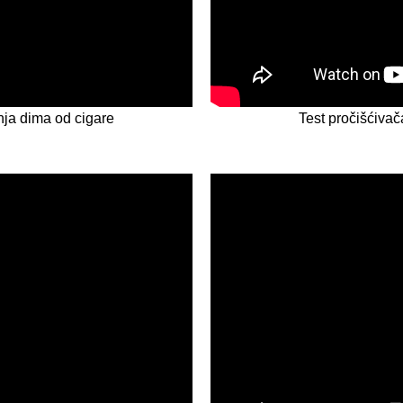
nja dima od cigare
Test pročišćivač