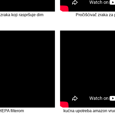
raka koji raspršuje dim
Pročišćivač zraka z
HEPA filterom
kućna upotreba amazon vruća