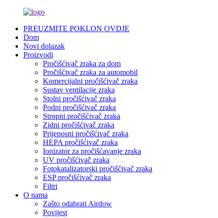
PREUZMITE POKLON OVDJE
Dom
Novi dolazak
Proizvodi
Pročišćivač zraka za dom
Pročišćivač zraka za automobil
Komercijalni pročišćivač zraka
Sustav ventilacije zraka
Stolni pročišćivač zraka
Podni pročišćivač zraka
Stropni pročišćivač zraka
Zidni pročišćivač zraka
Prijenosni pročišćivač zraka
HEPA pročišćivač zraka
Ionizator za pročišćavanje zraka
UV pročišćivač zraka
Fotokatalizatorski pročišćivač zraka
ESP pročišćivač zraka
Filtri
O nama
Zašto odabrati Airdow
Povijest