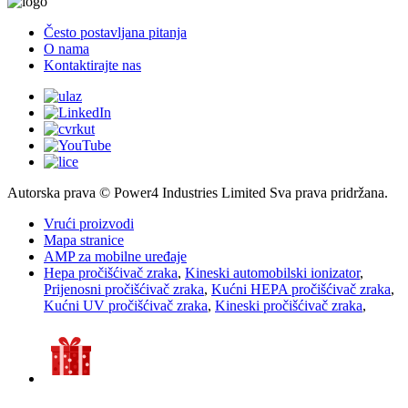
Često postavljana pitanja
O nama
Kontaktirajte nas
Autorska prava © Power4 Industries Limited Sva prava pridržana.
Vrući proizvodi
Mapa stranice
AMP za mobilne uređaje
Hepa pročišćivač zraka
,
Kineski automobilski ionizator
,
Prijenosni pročišćivač zraka
,
Kućni HEPA pročišćivač zraka
,
Kućni UV pročišćivač zraka
,
Kineski pročišćivač zraka
,