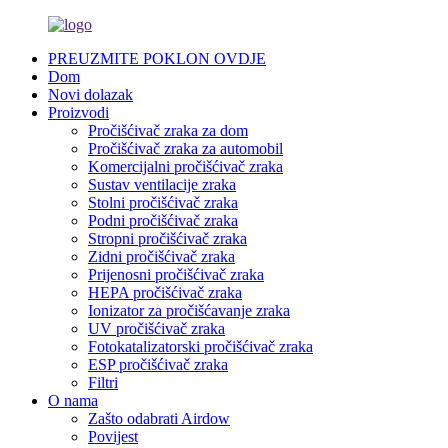
PREUZMITE POKLON OVDJE
Dom
Novi dolazak
Proizvodi
Pročišćivač zraka za dom
Pročišćivač zraka za automobil
Komercijalni pročišćivač zraka
Sustav ventilacije zraka
Stolni pročišćivač zraka
Podni pročišćivač zraka
Stropni pročišćivač zraka
Zidni pročišćivač zraka
Prijenosni pročišćivač zraka
HEPA pročišćivač zraka
Ionizator za pročišćavanje zraka
UV pročišćivač zraka
Fotokatalizatorski pročišćivač zraka
ESP pročišćivač zraka
Filtri
O nama
Zašto odabrati Airdow
Povijest