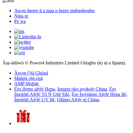
Awọn ibeere ti a maa n beere nigbagbogbo
Nipa re
Pe wa
Àṣẹ-àdáwò © Power4 Industries Limited Gbogbo ẹ̀tọ́ ni a fipamọ́.
Àwọn Ọjà Gbóná
Máàpù ojú-ọ̀nà
AMP Mobile
Ẹ̀rọ ìfọmọ́ afẹ́fẹ́ Hepa
,
Ionizer ọkọ ayọkẹlẹ China
,
Ẹ̀rọ
Ìmọ́tótó Afẹ́fẹ́ Tó Ń Gbé Sílẹ̀
,
Ẹ̀rọ Ìwẹ̀nùmọ́ Afẹ́fẹ́ Hepa Ilé
,
Ìmọ́tótó Afẹ́fẹ́ UV Ilé
,
Olùmọ́ Afẹ́fẹ́ ní China
,