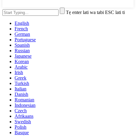
Tẹ enter lati wa tabi ESC lati ti
English
French
German
Portuguese
Spanish
Russian
Japanese
Korean
Arabic
Irish
Greek
Turkish
Italian
Danish
Romanian
Indonesian
Czech
Afrikaans
Swedish
Polish
Basque