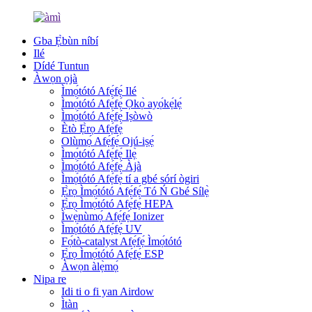
Gba Ẹ̀bùn níbí
Ilé
Dídé Tuntun
Àwọn ọjà
Ìmọ́tótó Afẹ́fẹ́ Ilé
Ìmọ́tótó Afẹ́fẹ́ Ọkọ̀ ayọ́kẹ́lẹ́
Ìmọ́tótó Afẹ́fẹ́ Iṣòwò
Ètò Ẹ̀rọ Afẹ́fẹ́
Olùmọ́ Afẹ́fẹ́ Ojú-iṣẹ́
Ìmọ́tótó Afẹ́fẹ́ Ilẹ̀
Ìmọ́tótó Afẹ́fẹ́ Àjà
Ìmọ́tótó Afẹ́fẹ́ tí a gbé sórí ògiri
Ẹ̀rọ Ìmọ́tótó Afẹ́fẹ́ Tó Ń Gbé Sílẹ̀
Ẹ̀rọ Ìmọ́tótó Afẹ́fẹ́ HEPA
Ìwẹ̀nùmọ́ Afẹ́fẹ́ Ionizer
Ìmọ́tótó Afẹ́fẹ́ UV
Fọ́tò-catalyst Afẹ́fẹ́ Ìmọ́tótó
Ẹ̀rọ Ìmọ́tótó Afẹ́fẹ́ ESP
Àwọn àlẹ̀mọ́
Nipa re
Idi ti o fi yan Airdow
Ìtàn