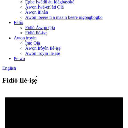
Ẹgbẹ́ Ìwádìí àti Ìdàgbàsókè
Àwọn Ìwé-ẹ̀rí àti Ọlá
Àwọn ìfihàn
Awọn ibeere ti a maa n beere nigbagbogbo
Fídíò
Fídíò Àwọn Ọjà
Fídíò Ilé-iṣẹ́
Awọn iroyin
Ìmọ̀ Ọjà
Àwọn Ìròyìn Ilé-iṣẹ́
Awọn iroyin Ile-iṣẹ
Pe wa
English
Fídíò Ilé-iṣẹ́