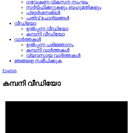
ഗവേഷണ വികസന സംഘം
സർട്ടിഫിക്കറ്റുകളും ബഹുമതികളും
പ്രദർശനങ്ങൾ
പതിവ് ചോദ്യങ്ങൾ
വീഡിയോ
ഉൽപ്പന്ന വീഡിയോ
കമ്പനി വീഡിയോ
വാർത്തകൾ
ഉൽപ്പന്ന പരിജ്ഞാനം
കമ്പനി വാർത്തകൾ
വ്യവസായ വാർത്തകൾ
ഞങ്ങളെ സമീപിക്കുക
English
കമ്പനി വീഡിയോ