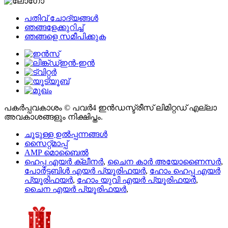
പതിവ് ചോദ്യങ്ങൾ
ഞങ്ങളേക്കുറിച്ച്
ഞങ്ങളെ സമീപിക്കുക
പകർപ്പവകാശം © പവർ4 ഇൻഡസ്ട്രീസ് ലിമിറ്റഡ് എല്ലാ
അവകാശങ്ങളും നിക്ഷിപ്തം.
ചൂടുള്ള ഉൽപ്പന്നങ്ങൾ
സൈറ്റ്മാപ്പ്
AMP മൊബൈൽ
ഹെപ്പ എയർ ക്ലീനർ
,
ചൈന കാർ അയോണൈസർ
,
പോർട്ടബിൾ എയർ പ്യൂരിഫയർ
,
ഹോം ഹെപ്പ എയർ
പ്യൂരിഫയർ
,
ഹോം യുവി എയർ പ്യൂരിഫയർ
,
ചൈന എയർ പ്യൂരിഫയർ
,