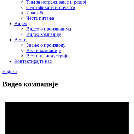
Тим за истраживање и развој
Сертификати и почасти
Изложбе
Честа питања
Видео
Видео о производима
Видео компаније
Вести
Знање о производу
Вести компаније
Вести из индустрије
Контактирајте нас
English
Видео компаније