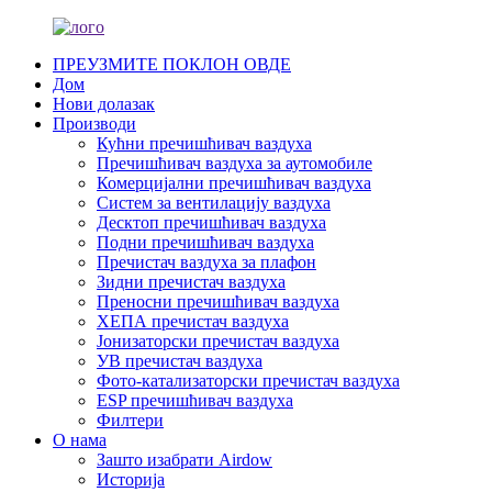
ПРЕУЗМИТЕ ПОКЛОН ОВДЕ
Дом
Нови долазак
Производи
Кућни пречишћивач ваздуха
Пречишћивач ваздуха за аутомобиле
Комерцијални пречишћивач ваздуха
Систем за вентилацију ваздуха
Десктоп пречишћивач ваздуха
Подни пречишћивач ваздуха
Пречистач ваздуха за плафон
Зидни пречистач ваздуха
Преносни пречишћивач ваздуха
ХЕПА пречистач ваздуха
Јонизаторски пречистач ваздуха
УВ пречистач ваздуха
Фото-катализаторски пречистач ваздуха
ESP пречишћивач ваздуха
Филтери
О нама
Зашто изабрати Airdow
Историја