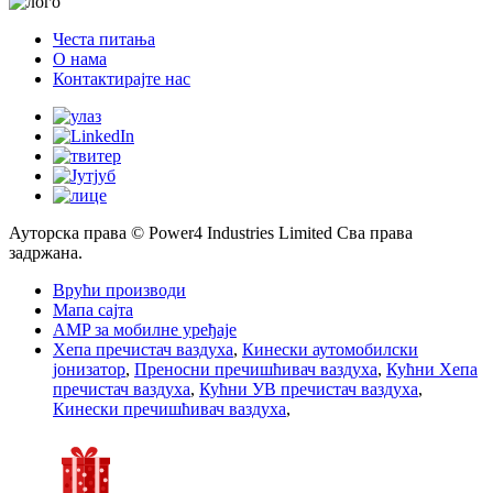
Честа питања
О нама
Контактирајте нас
Ауторска права © Power4 Industries Limited Сва права
задржана.
Врући производи
Мапа сајта
AMP за мобилне уређаје
Хепа пречистач ваздуха
,
Кинески аутомобилски
јонизатор
,
Преносни пречишћивач ваздуха
,
Кућни Хепа
пречистач ваздуха
,
Кућни УВ пречистач ваздуха
,
Кинески пречишћивач ваздуха
,