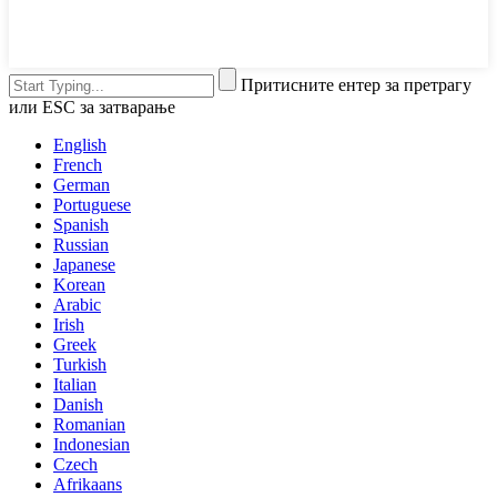
Притисните ентер за претрагу
или ESC за затварање
English
French
German
Portuguese
Spanish
Russian
Japanese
Korean
Arabic
Irish
Greek
Turkish
Italian
Danish
Romanian
Indonesian
Czech
Afrikaans