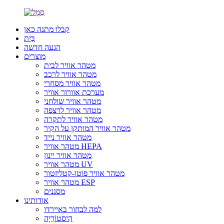
קבלו מתנה כאן
בַּיִת
הגעה חדשה
מוצרים
מטהר אוויר לבית
מטהר אוויר לרכב
מטהר אוויר מסחרי
מערכת אוורור אוויר
מטהר אוויר שולחני
מטהר אוויר לרצפה
מטהר אוויר לתקרה
מטהר אוויר המותקן על הקיר
מטהר אוויר נייד
מטהר אוויר HEPA
מטהר אוויר יינון
מטהר אוויר UV
מטהר אוויר פוטו-קטליזטור
מטהר אוויר ESP
מסננים
אודותינו
למה לבחור באיירדו
הִיסטוֹרִיָה