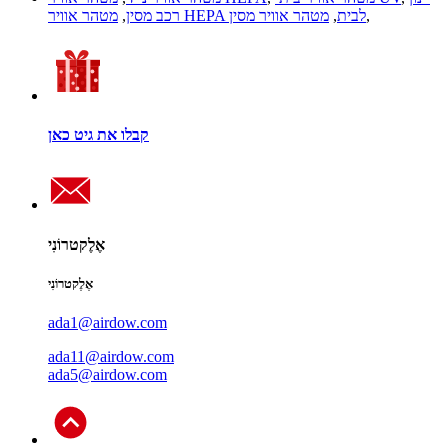
,
מטהר אוויר HEPA לבית
,
מטהר אוויר מסין
רכב מסין
,
קבלו את גיט כאן
אֶלֶקטרוֹנִי
אֶלֶקטרוֹנִי
ada1@airdow.com
ada11@airdow.com
ada5@airdow.com