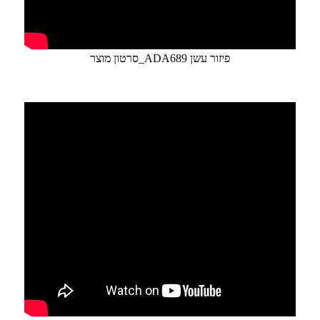
סרטון מוצר_ADA689 פיזור עשן