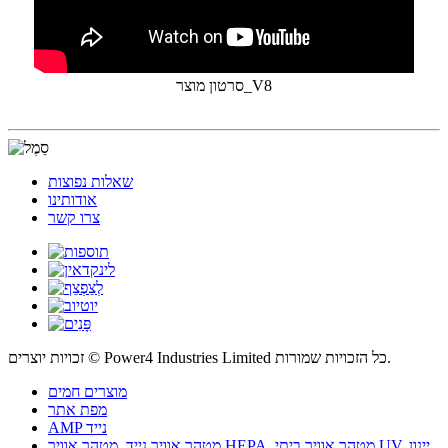
סרטון מוצר_V8
שאלות נפוצות
אודותינו
צרו קשר
זכויות יוצרים © Power4 Industries Limited כל הזכויות שמורות.
מוצרים חמים
מפת אתר
AMP נייד
יינון
,
מטהר אוויר ביתי UV
,
מטהר אוויר HEPA
מטהר אוויר נייד
,