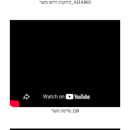
התקנת וידאו מוצר_ADA803
סרטון מוצר_Q8