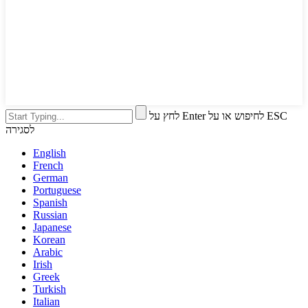
לחץ על Enter לחיפוש או על ESC
לסגירה
English
French
German
Portuguese
Spanish
Russian
Japanese
Korean
Arabic
Irish
Greek
Turkish
Italian