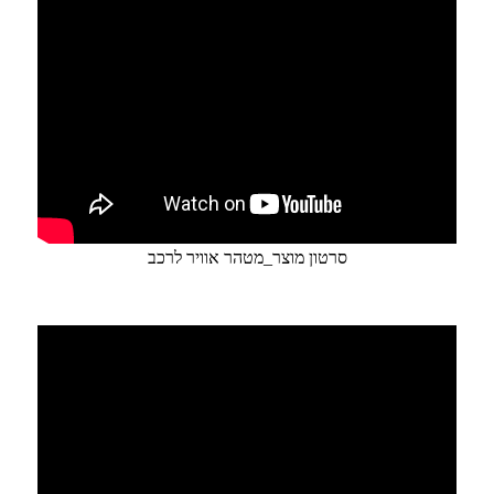
סרטון מוצר_מטהר אוויר לרכב