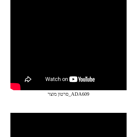
סרטון מוצר_ADA609