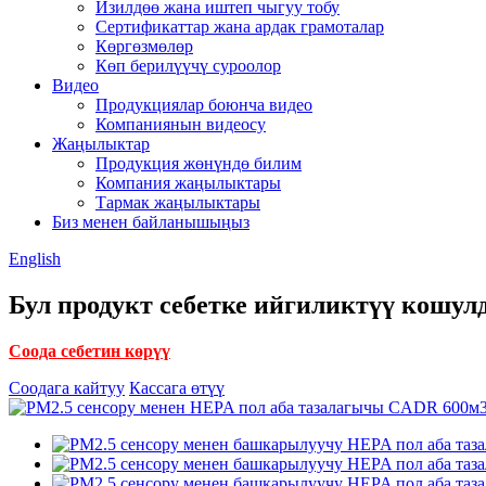
Изилдөө жана иштеп чыгуу тобу
Сертификаттар жана ардак грамоталар
Көргөзмөлөр
Көп берилүүчү суроолор
Видео
Продукциялар боюнча видео
Компаниянын видеосу
Жаңылыктар
Продукция жөнүндө билим
Компания жаңылыктары
Тармак жаңылыктары
Биз менен байланышыңыз
English
Бул продукт себетке ийгиликтүү кошул
Соода себетин көрүү
Соодага кайтуу
Кассага өтүү