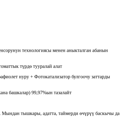
сенсорунун технологиясы менен аныкталган абанын
оматтык түрдө тууралай алат
афиолет нуру + Фотокатализатор булгоочу заттарды
ана башкалар) 99,97%ын тазалайт
. Мындан тышкары, адатта, таймерди өчүрүү баскычы да