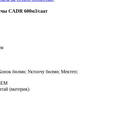
гычы CADR 600м3/саат
мм
Конок бөлмө; Уктоочу бөлмө; Мектеп;
 OEM
тай (материк)