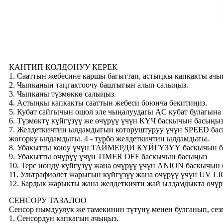
КАНТИП КОЛДОНУУ КЕРЕК
1. Сааттын жебесине каршы багыттап, астыңкы капкакты ач
2. Чыпканын таңгактоочу баштыгын алып салыңыз.
3. Чыпканы түзмөккө салыңыз.
4. Астыңкы капкакты сааттын жебеси боюнча бекитиңиз.
5. Кубат сайгычын ошол эле чыңалуудагы AC кубат булагына
6. Түзмөктү күйгүзүү же өчүрүү үчүн КҮЧ баскычын басыңыз
7. Желдеткичтин ылдамдыгын которуштуруу үчүн SPEED баскы
жогорку ылдамдыгы. 4 - турбо желдеткичтин ылдамдыгы.
8. Убакытты коюу үчүн ТАЙМЕРДИ КҮЙГҮЗҮҮ баскычын б
9. Убакытты өчүрүү үчүн TIMER OFF баскычын басыңыз
10. Терс ионду күйгүзүү жана өчүрүү үчүн ANION баскычын 
11. Ультрафиолет жарыгын күйгүзүү жана өчүрүү үчүн UV L
12. Бардык жарыкты жана желдеткичти жай ылдамдыкта өчү
СЕНСОРУ ТАЗАЛОО
Сенсор нымдуулук же тамекинин түтүнү менен булганып, сез
1. Сенсордун капкагын ачыңыз.