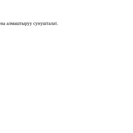
ы алмаштыруу сунушталат.