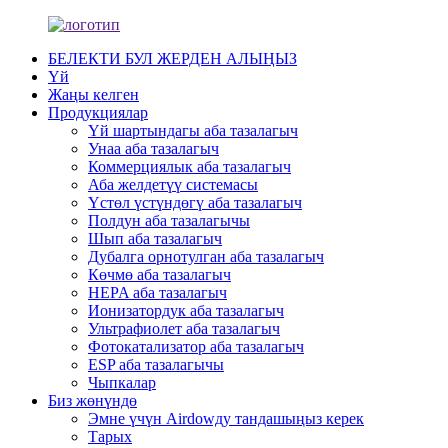
БЕЛЕКТИ БУЛ ЖЕРДЕН АЛЫҢЫЗ
Үй
Жаңы келген
Продукциялар
Үй шартындагы аба тазалагыч
Унаа аба тазалагыч
Коммерциялык аба тазалагыч
Аба желдетүү системасы
Үстөл үстүндөгү аба тазалагыч
Полдун аба тазалагычы
Шып аба тазалагыч
Дубалга орнотулган аба тазалагыч
Көчмө аба тазалагыч
HEPA аба тазалагыч
Ионизатордук аба тазалагыч
Ультрафиолет аба тазалагыч
Фотокатализатор аба тазалагыч
ESP аба тазалагычы
Чыпкалар
Биз жөнүндө
Эмне үчүн Airdowду тандашыңыз керек
Тарых