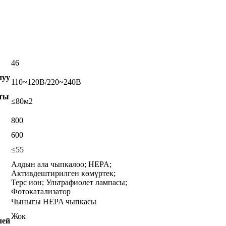
46
луу
110~120В/220~240В
ты
≤80м2
800
600
≤55
Алдын ала чыпкалоо; HEPA;
Активдештирилген көмүртек;
Терс ион; Ультрафиолет лампасы;
Фотокатализатор
Чыныгы HEPA чыпкасы
Жок
лей