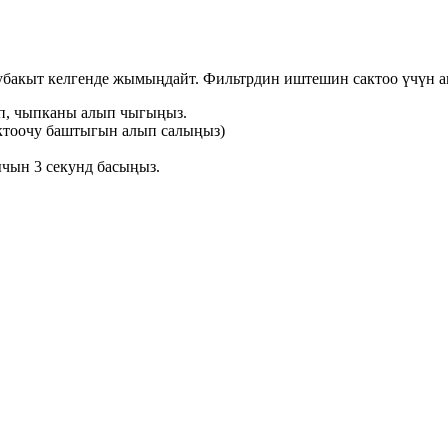
ыт келгенде жымыңдайт. Фильтрдин иштешин сактоо үчүн ан
ып, чыпканы алып чыгыңыз.
ктоочу баштыгын алып салыңыз)
чын 3 секунд басыңыз.