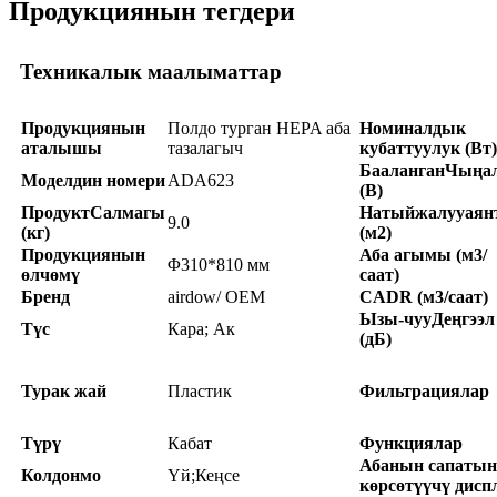
Продукциянын тегдери
Техникалык маалыматтар
Продукциянын
Полдо турган HEPA аба
Номиналдык
аталышы
тазалагыч
кубаттуулук (Вт)
Бааланган
Чыңа
Моделдин номери
ADA623
(В)
Продукт
Салмагы
Натыйжалуу
аян
9.0
(кг)
(м2)
Продукциянын
Аба агымы (м3/
Φ310*810 мм
өлчөмү
саат)
Бренд
airdow/ OEM
CADR (м3/саат)
Ызы-чуу
Деңгээл
Түс
Кара; Ак
(дБ)
Турак жай
Пластик
Фильтрациялар
Түрү
Кабат
Функциялар
Абанын сапатын
Колдонмо
Үй;Кеңсе
көрсөтүүчү дисп