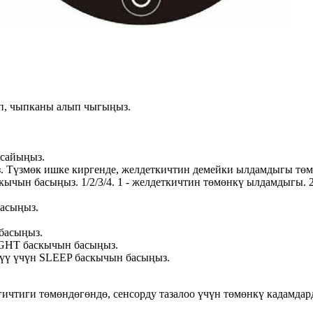
ып, чыпканы алып чыгыңыз.
 сайыңыз.
. Түзмөк ишке киргенде, желдеткичтин демейки ылдамдыгы төм
чын басыңыз. 1/2/3/4. 1 - желдеткичтин төмөнкү ылдамдыгы. 2
асыңыз.
басыңыз.
IGHT баскычын басыңыз.
рүү үчүн SLEEP баскычын басыңыз.
гичтиги төмөндөгөндө, сенсорду тазалоо үчүн төмөнкү кадамдар