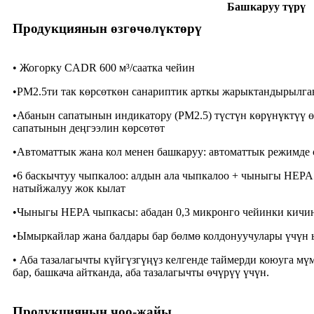
Башкаруу түрү
Продукциянын өзгөчөлүктөрү
• Жогорку CADR 600 м³/саатка чейин
•PM2.5ти так көрсөткөн санариптик арткы жарыктандырылг
•Абанын сапатынын индикатору (PM2.5) түстүн көрүнүктүү ө
сапатынын деңгээлин көрсөтөт
•Автоматтык жана кол менен башкаруу: автоматтык режимде 
•6 баскычтуу чыпкалоо: алдын ала чыпкалоо + чыныгы HEPA 
натыйжалуу жок кылат
•Чыныгы HEPA чыпкасы: абадан 0,3 микронго чейинки кичине
•Ымыркайлар жана балдары бар бөлмө колдонуучулары үчүн ы
• Аба тазалагычты күйгүзгүңүз келгенде таймерди коюуга м
бар, башкача айтканда, аба тазалагычты өчүрүү үчүн.
Продукциянын чоо-жайы