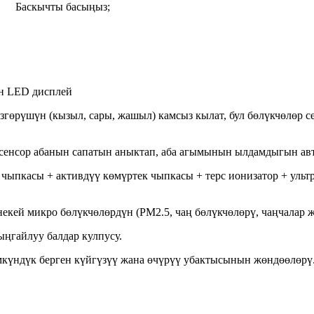
Баскычты басыңыз;
ан LED дисплей
згөрүшүн (кызыл, сары, жашыл) камсыз кылат, бул бөлүкчөлөр 
сенсор абанын сапатын аныктап, аба агымынын ылдамдыгын авт
чыпкасы + активдүү көмүртек чыпкасы + терс ионизатор + ультр
кей микро бөлүкчөлөрдүн (PM2.5, чаң бөлүкчөлөрү, чаңчалар ж
ңгайлуу балдар кулпусу.
үмкүндүк берген күйгүзүү жана өчүрүү убактысынын жөндөөлөрү