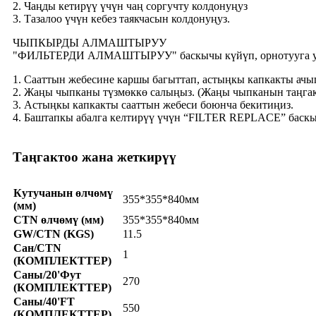
2. Чаңды кетирүү үчүн чаң соргучту колдонуңуз
3. Тазалоо үчүн кебез таякчасын колдонуңуз.
ЧЫПКЫРДЫ АЛМАШТЫРУУ
"ФИЛЬТЕРДИ АЛМАШТЫРУУ" баскычы күйүп, орнотууга убак
1. Сааттын жебесине каршы багыттап, астыңкы капкакты ач
2. Жаңы чыпканы түзмөккө салыңыз. (Жаңы чыпканын таңга
3. Астыңкы капкакты сааттын жебеси боюнча бекитиңиз.
4. Баштапкы абалга келтирүү үчүн “FILTER REPLACE” баскы
Таңгактоо жана жеткирүү
Кутучанын өлчөмү
355*355*840мм
(мм)
CTN өлчөмү (мм)
355*355*840мм
GW/CTN (KGS)
11.5
Сан/CTN
1
(КОМПЛЕКТТЕР)
Саны/20'Фут
270
(КОМПЛЕКТТЕР)
Саны/40'FT
550
(КОМПЛЕКТТЕР)