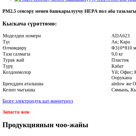
PM2.5 сенсору менен башкарылуучу HEPA пол аба тазала
Кыскача сүрөттөмө:
Моделдин номери
ADA623
Түс
Ак; Кара
Өлчөмдөрү
Φ310*810 
Таза салмагы
9,0 кг
Турак жай
Пластик
Түрү
Кабат
Колдонмолор
Үй; Офис; 
Оорукана
Бренддин аталышы
airdow же
Келип чыгышы
Сямынь, Кы
Бизге электрондук кат жөнөтүңүз
Запаста жок
Продукциянын чоо-жайы