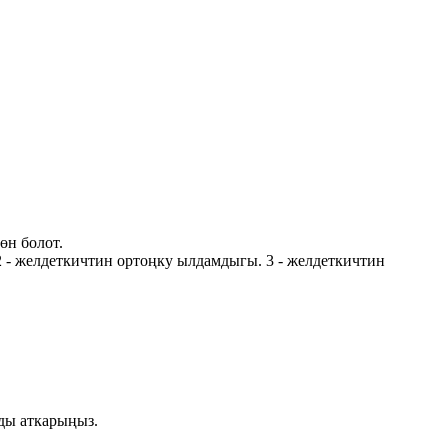
өн болот.
 - желдеткичтин ортоңку ылдамдыгы. 3 - желдеткичтин
ды аткарыңыз.