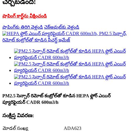
చేర్చబడింది!
షాపింగ్ కార్ట్‌ను వీక్షించండి
షాపింగ్‌కు తిరిగి వెళ్లండి
చెక్అవుట్‌కు వెళ్లండి
PM2.5 సెన్సార్ రిమోట్ కంట్రోల్‌తో కూడిన HEPA ఫ్లోర్ ఎయిర్
ప్యూరిఫైయర్ CADR 600m3/h
సంక్షిప్త వివరణ:
మోడల్ సంఖ్య
ADA623