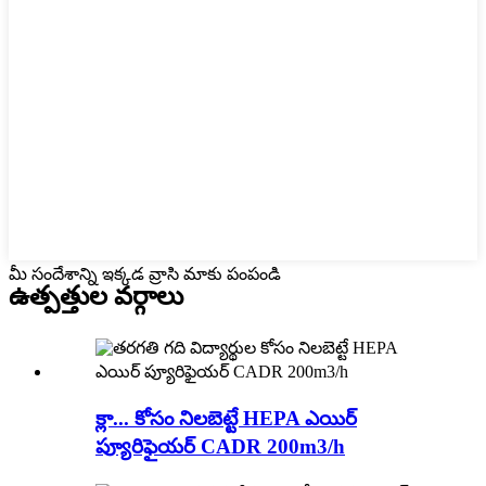
మీ సందేశాన్ని ఇక్కడ వ్రాసి మాకు పంపండి
ఉత్పత్తుల వర్గాలు
క్లా... కోసం నిలబెట్టే HEPA ఎయిర్
ప్యూరిఫైయర్ CADR 200m3/h