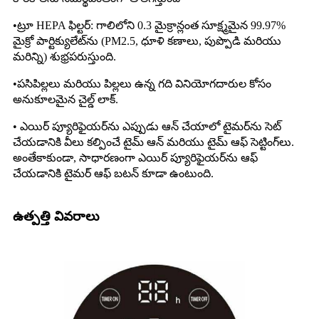
•ట్రూ HEPA ఫిల్టర్: గాలిలోని 0.3 మైక్రాన్లంత సూక్ష్మమైన 99.97%
మైక్రో పార్టిక్యులేట్‌ను (PM2.5, ధూళి కణాలు, పుప్పొడి మరియు
మరిన్ని) శుభ్రపరుస్తుంది.
•పసిపిల్లలు మరియు పిల్లలు ఉన్న గది వినియోగదారుల కోసం
అనుకూలమైన చైల్డ్ లాక్.
• ఎయిర్ ప్యూరిఫైయర్‌ను ఎప్పుడు ఆన్ చేయాలో టైమర్‌ను సెట్
చేయడానికి వీలు కల్పించే టైమ్ ఆన్ మరియు టైమ్ ఆఫ్ సెట్టింగ్‌లు.
అంతేకాకుండా, సాధారణంగా ఎయిర్ ప్యూరిఫైయర్‌ను ఆఫ్
చేయడానికి టైమర్ ఆఫ్ బటన్ కూడా ఉంటుంది.
ఉత్పత్తి వివరాలు