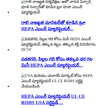
గాలి నాణ్యత మానిటర్‌తో కూడిన ట్రూ
HEPA ఎయిర్ ప్యూరిఫైయర్...
పడకగది, పిల్లల గది కోసం తక్కువ ధర గల
మినీ HEPA ఎయిర్ ప్యూరిఫైయర్...
HEPA ఎయిర్ ప్యూరిఫైయర్ UL CE
ROHS USA సర్టిఫైడ్ ...