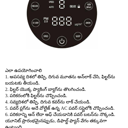
ఎలా ఉపయోగించాలి
1. అపసవ్య దిశలో తిప్పి, దిగువ మూతను అన్‌లాక్ చేసి, ఫిల్టర్‌ను
బయటకు తీయండి.
2. ఫిల్టర్ యొక్క ప్యాకింగ్ బ్యాగ్‌ను తొలగించండి.
3. పరికరంలోకి ఫిల్టర్‌ను చొప్పించండి.
4. సవ్యదిశలో తిప్పి, దిగువ కవర్‌ను లాక్ చేయండి.
5. పవర్ ప్లగ్‌ను అదే వోల్టేజ్ ఉన్న AC పవర్ సప్లైలోకి చొప్పించండి.
6. పరికరాన్ని ఆన్ లేదా ఆఫ్ చేయడానికి పవర్ బటన్‌ను నొక్కండి.
యూనిట్ ప్రారంభమైనప్పుడు, డిఫాల్ట్ ఫ్యాన్ వేగం తక్కువగా
ఉంటుంది.