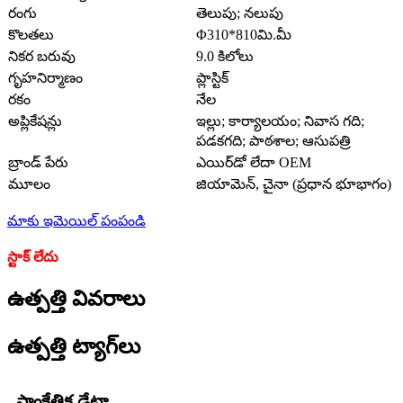
రంగు
తెలుపు; నలుపు
కొలతలు
Φ310*810మి.మీ
నికర బరువు
9.0 కిలోలు
గృహనిర్మాణం
ప్లాస్టిక్
రకం
నేల
అప్లికేషన్లు
ఇల్లు; కార్యాలయం; నివాస గది;
పడకగది; పాఠశాల; ఆసుపత్రి
బ్రాండ్ పేరు
ఎయిర్‌డో లేదా OEM
మూలం
జియామెన్, చైనా (ప్రధాన భూభాగం)
మాకు ఇమెయిల్ పంపండి
స్టాక్ లేదు
ఉత్పత్తి వివరాలు
ఉత్పత్తి ట్యాగ్‌లు
సాంకేతిక డేటా