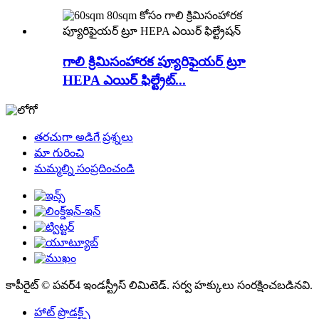
గాలి క్రిమిసంహారక ప్యూరిఫైయర్ ట్రూ
HEPA ఎయిర్ ఫిల్ట్రేట్...
తరచుగా అడిగే ప్రశ్నలు
మా గురించి
మమ్మల్ని సంప్రదించండి
కాపీరైట్ © పవర్4 ఇండస్ట్రీస్ లిమిటెడ్. సర్వ హక్కులు సంరక్షించబడినవి.
హాట్ ప్రొడక్ట్స్