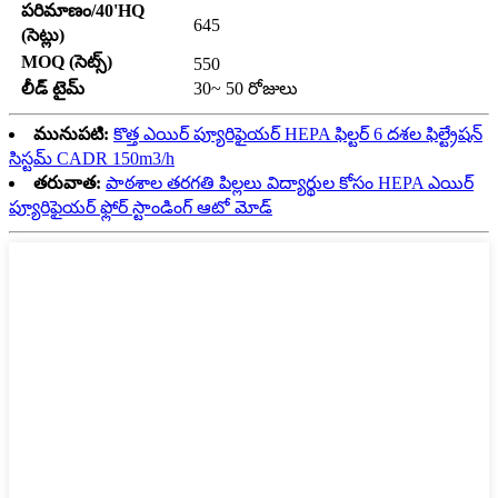
పరిమాణం/40'HQ
645
(సెట్లు)
MOQ (సెట్స్)
550
లీడ్ టైమ్
30~ 50 రోజులు
మునుపటి:
కొత్త ఎయిర్ ప్యూరిఫైయర్ HEPA ఫిల్టర్ 6 దశల ఫిల్ట్రేషన్
సిస్టమ్ CADR 150m3/h
తరువాత:
పాఠశాల తరగతి పిల్లలు విద్యార్థుల కోసం HEPA ఎయిర్
ప్యూరిఫైయర్ ఫ్లోర్ స్టాండింగ్ ఆటో మోడ్