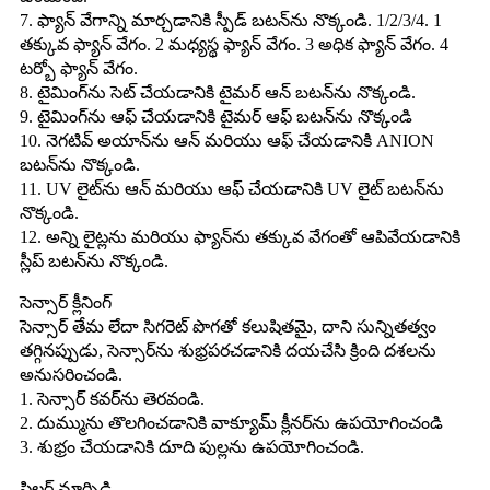
7. ఫ్యాన్ వేగాన్ని మార్చడానికి స్పీడ్ బటన్‌ను నొక్కండి. 1/2/3/4. 1
తక్కువ ఫ్యాన్ వేగం. 2 మధ్యస్థ ఫ్యాన్ వేగం. 3 అధిక ఫ్యాన్ వేగం. 4
టర్బో ఫ్యాన్ వేగం.
8. టైమింగ్‌ను సెట్ చేయడానికి టైమర్ ఆన్ బటన్‌ను నొక్కండి.
9. టైమింగ్‌ను ఆఫ్ చేయడానికి టైమర్ ఆఫ్ బటన్‌ను నొక్కండి
10. నెగటివ్ అయాన్‌ను ఆన్ మరియు ఆఫ్ చేయడానికి ANION
బటన్‌ను నొక్కండి.
11. UV లైట్‌ను ఆన్ మరియు ఆఫ్ చేయడానికి UV లైట్ బటన్‌ను
నొక్కండి.
12. అన్ని లైట్లను మరియు ఫ్యాన్‌ను తక్కువ వేగంతో ఆపివేయడానికి
స్లీప్ బటన్‌ను నొక్కండి.
సెన్సార్ క్లీనింగ్
సెన్సార్ తేమ లేదా సిగరెట్ పొగతో కలుషితమై, దాని సున్నితత్వం
తగ్గినప్పుడు, సెన్సార్‌ను శుభ్రపరచడానికి దయచేసి క్రింది దశలను
అనుసరించండి.
1. సెన్సార్ కవర్‌ను తెరవండి.
2. దుమ్మును తొలగించడానికి వాక్యూమ్ క్లీనర్‌ను ఉపయోగించండి
3. శుభ్రం చేయడానికి దూది పుల్లను ఉపయోగించండి.
ఫిల్టర్ మార్పిడి