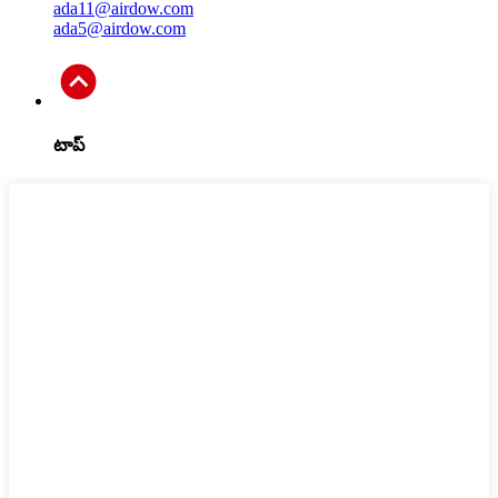
ada11@airdow.com
ada5@airdow.com
టాప్