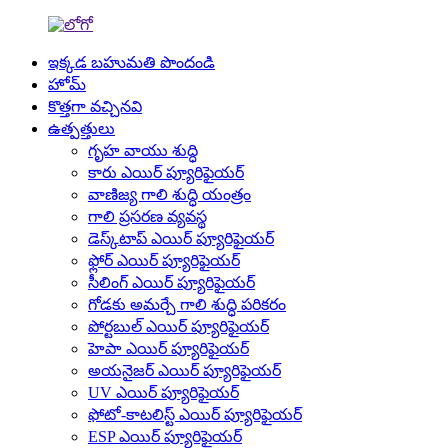
ఇక్కడ బహుమతి పొందండి
హోమ్
కొత్తగా వచ్చినవి
ఉత్పత్తులు
గృహ వాయు శుద్ధి
కారు ఎయిర్ ప్యూరిఫైయర్
వాణిజ్య గాలి శుద్ధి యంత్రం
గాలి ప్రసరణ వ్యవస్థ
డెస్క్‌టాప్ ఎయిర్ ప్యూరిఫైయర్
ఫ్లోర్ ఎయిర్ ప్యూరిఫైయర్
సీలింగ్ ఎయిర్ ప్యూరిఫైయర్
గోడకు అమర్చే గాలి శుద్ధి పరికరం
పోర్టబుల్ ఎయిర్ ప్యూరిఫైయర్
హెపా ఎయిర్ ప్యూరిఫైయర్
అయనైజర్ ఎయిర్ ప్యూరిఫైయర్
UV ఎయిర్ ప్యూరిఫైయర్
ఫోటో-కాటలిస్ట్ ఎయిర్ ప్యూరిఫైయర్
ESP ఎయిర్ ప్యూరిఫైయర్