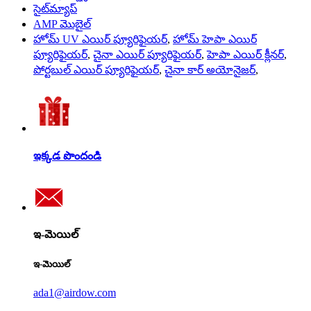
సైట్‌మ్యాప్
AMP మొబైల్
హోమ్ UV ఎయిర్ ప్యూరిఫైయర్
,
హోమ్ హెపా ఎయిర్
ప్యూరిఫైయర్
,
చైనా ఎయిర్ ప్యూరిఫైయర్
,
హెపా ఎయిర్ క్లీనర్
,
పోర్టబుల్ ఎయిర్ ప్యూరిఫైయర్
,
చైనా కార్ అయోనైజర్
,
ఇక్కడ పొందండి
ఇ-మెయిల్
ఇ-మెయిల్
ada1@airdow.com