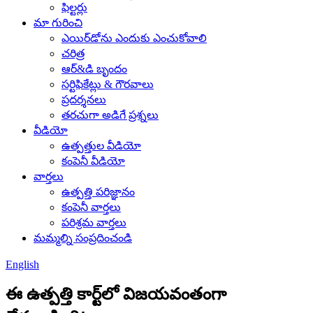
ఫిల్టర్లు
మా గురించి
ఎయిర్‌డోను ఎందుకు ఎంచుకోవాలి
చరిత్ర
ఆర్&డి బృందం
సర్టిఫికేట్లు & గౌరవాలు
ప్రదర్శనలు
తరచుగా అడిగే ప్రశ్నలు
వీడియో
ఉత్పత్తుల వీడియో
కంపెనీ వీడియో
వార్తలు
ఉత్పత్తి పరిజ్ఞానం
కంపెనీ వార్తలు
పరిశ్రమ వార్తలు
మమ్మల్ని సంప్రదించండి
English
ఈ ఉత్పత్తి కార్ట్‌లో విజయవంతంగా