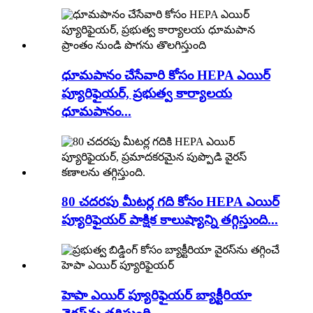
ధూమపానం చేసేవారి కోసం HEPA ఎయిర్
ప్యూరిఫైయర్, ప్రభుత్వ కార్యాలయ
ధూమపానం...
80 చదరపు మీటర్ల గది కోసం HEPA ఎయిర్
ప్యూరిఫైయర్ పాక్షిక కాలుష్యాన్ని తగ్గిస్తుంది...
హెపా ఎయిర్ ప్యూరిఫైయర్ బ్యాక్టీరియా