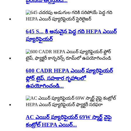
వైరస్‌ను తగ్గిస్తుంది...
645 S... కి అనువైన పెద్ద గది HEPA ఎయిర్
ప్యూరిఫైయర్
600 CADR HEPA ఎయిర్ ప్యూరిఫైయర్
ఫ్లోర్ టైప్, సహకార గృహాలలో
ఉపయోగించండి...
AC ఎయిర్ ప్యూరిఫైయర్ 69W స్మార్ట్ వైఫై
కంట్రోల్ HEPA ఎయిర్...