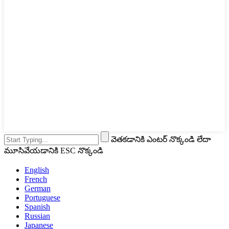
వెతకడానికి ఎంటర్ నొక్కండి లేదా
మూసివేయడానికి ESC నొక్కండి
English
French
German
Portuguese
Spanish
Russian
Japanese