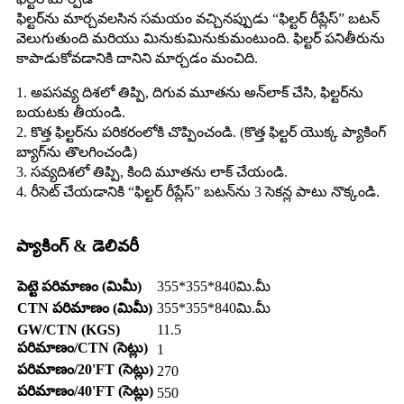
ఫిల్టర్‌ను మార్చవలసిన సమయం వచ్చినప్పుడు “ఫిల్టర్ రీప్లేస్” బటన్
వెలుగుతుంది మరియు మినుకుమినుకుమంటుంది. ఫిల్టర్ పనితీరును
కాపాడుకోవడానికి దానిని మార్చడం మంచిది.
1. అపసవ్య దిశలో తిప్పి, దిగువ మూతను అన్‌లాక్ చేసి, ఫిల్టర్‌ను
బయటకు తీయండి.
2. కొత్త ఫిల్టర్‌ను పరికరంలోకి చొప్పించండి. (కొత్త ఫిల్టర్ యొక్క ప్యాకింగ్
బ్యాగ్‌ను తొలగించండి)
3. సవ్యదిశలో తిప్పి, కింది మూతను లాక్ చేయండి.
4. రీసెట్ చేయడానికి “ఫిల్టర్ రీప్లేస్” బటన్‌ను 3 సెకన్ల పాటు నొక్కండి.
ప్యాకింగ్ & డెలివరీ
పెట్టె పరిమాణం (మిమీ)
355*355*840మి.మీ
CTN పరిమాణం (మిమీ)
355*355*840మి.మీ
GW/CTN (KGS)
11.5
పరిమాణం/CTN (సెట్లు)
1
పరిమాణం/20'FT (సెట్లు)
270
పరిమాణం/40'FT (సెట్లు)
550