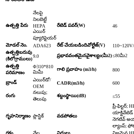
నేలపై
నిలబెట్టే
ఉత్పత్తి పేరు
రేటెడ్ పవర్(W)
HEPA
46
ఎయిర్
ప్యూరిఫైయర్
మోడల్ నెం.
రేట్ చేయబడింది
వోల్టేజ్(V)
ADA623
110~120V
ఉత్పత్తి
బరువు
ప్రభావవంతమైన
వైశాల్యం(మీ2)
≤80మీ2
9.0
(కిలోగ్రాములు)
ఉత్పత్తి
Φ310*810
గాలి ప్రవాహం (m3/h)
800
మిమీ
పరిమాణం
ఎయిర్‌డో/
బ్రాండ్
CADR(m3/h)
600
OEM
నలుపు;
రంగు
శబ్దం
స్థాయి(dB)
≤55
తెలుపు
ప్రీ-ఫిల్టర్;
యాక్టివేటెడ్
గృహనిర్మాణం
ప్లాస్టిక్
వడపోతలు
నెగటివ్ అ
ల్యాంప్; ఫో
రకం
నేల
విధులు
నిజమైన HEP