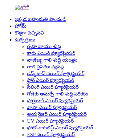
ఇక్కడ బహుమతి పొందండి
హోమ్
కొత్తగా వచ్చినవి
ఉత్పత్తులు
గృహ వాయు శుద్ధి
కారు ఎయిర్ ప్యూరిఫైయర్
వాణిజ్య గాలి శుద్ధి యంత్రం
గాలి ప్రసరణ వ్యవస్థ
డెస్క్‌టాప్ ఎయిర్ ప్యూరిఫైయర్
ఫ్లోర్ ఎయిర్ ప్యూరిఫైయర్
సీలింగ్ ఎయిర్ ప్యూరిఫైయర్
గోడకు అమర్చే గాలి శుద్ధి పరికరం
పోర్టబుల్ ఎయిర్ ప్యూరిఫైయర్
హెపా ఎయిర్ ప్యూరిఫైయర్
అయనైజర్ ఎయిర్ ప్యూరిఫైయర్
UV ఎయిర్ ప్యూరిఫైయర్
ఫోటో-కాటలిస్ట్ ఎయిర్ ప్యూరిఫైయర్
ESP ఎయిర్ ప్యూరిఫైయర్