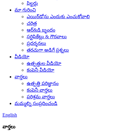
ఫిల్టర్లు
మా గురించి
ఎయిర్‌డోను ఎందుకు ఎంచుకోవాలి
చరిత్ర
ఆర్&డి బృందం
సర్టిఫికేట్లు & గౌరవాలు
ప్రదర్శనలు
తరచుగా అడిగే ప్రశ్నలు
వీడియో
ఉత్పత్తుల వీడియో
కంపెనీ వీడియో
వార్తలు
ఉత్పత్తి పరిజ్ఞానం
కంపెనీ వార్తలు
పరిశ్రమ వార్తలు
మమ్మల్ని సంప్రదించండి
English
వార్తలు