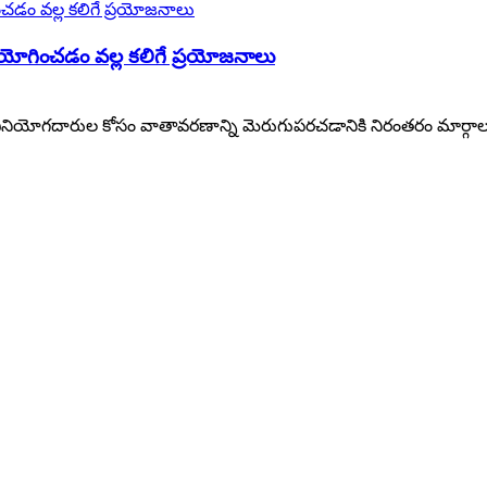
యోగించడం వల్ల కలిగే ప్రయోజనాలు
ియోగదారుల కోసం వాతావరణాన్ని మెరుగుపరచడానికి నిరంతరం మార్గాలను