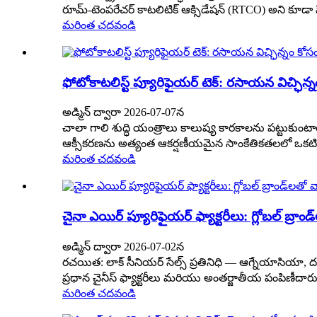
రూమ్-టెంపరేచర్ కాటలిటిక్ ఆక్సిడేషన్ (RTCO) అని కూడా 
మరింత చదవండి
ఫోటోకాటలిస్ట్ ప్యూరిఫైయర్ టెక్: రసాయన విచ్ఛి
అడ్మిన్ ద్వారా 2026-07-07న
చాలా గాలి శుద్ధి యంత్రాలు కాలుష్య కారకాలను పట్టుకుంటాయ
ఆక్సీకరణను అత్యంత ఆకర్షణీయమైన సాంకేతికతలలో ఒకటిగా మ
మరింత చదవండి
చైనా ఎయిర్ ప్యూరిఫైయర్ ఫ్యాక్టరీలు: గ్లోబల్ బ్రాండ
అడ్మిన్ ద్వారా 2026-07-02న
రచయిత: లాక్ సీనియర్ సేల్స్ ప్రతినిధి — ఆగ్నేయాసియా
ప్రధాన చైనీస్ ఫ్యాక్టరీలు మరియు అంతర్జాతీయ పంపిణీద
మరింత చదవండి