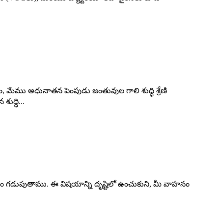
ం, మేము అధునాతన పెంపుడు జంతువుల గాలి శుద్ధి శ్రేణి
ుద్ధి...
సమయం గడుపుతాము. ఈ విషయాన్ని దృష్టిలో ఉంచుకుని, మీ వాహనం