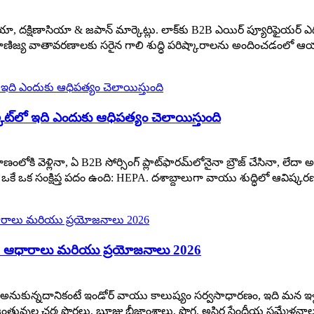
సియా, దక్షిణాసియా & జపాన్ మార్కెట్లు. లాక్‌కు B2B ఎయిర్ ప్యూరిఫైయ
న వాణిజ్య వాతావరణాలకు సరైన గాలి శుద్ధి పరిష్కారాలను అందించడంలో 
కెట్‌లో ఇది ఎందుకు ఆధిపత్యం చెలాయిస్తుంది
ుకాణంలోకి వెళ్లినా, ఏ B2B సోర్సింగ్ ప్లాట్‌ఫారమ్‌లోనైనా బ్రౌజ్ చేసినా, 
చే ఒకే ఒక సంక్షిప్త పదం ఉంది: HEPA. దశాబ్దాలుగా వాయు శుద్ధిలో ఆవిష్కరణల
ాయా? ఆధారాలు మరియు ప్రయోజనాలు 2026
అనుకున్నదానికంటే ఇండోర్ వాయు కాలుష్యం సర్వసాధారణం, ఇది మన ఇళ్లలో 
ంతువుల చర్మ పొరలు, బూజు బీజాంశాలు, పొగ, అస్థిర సేంద్రీయ సమ్మేళనాల