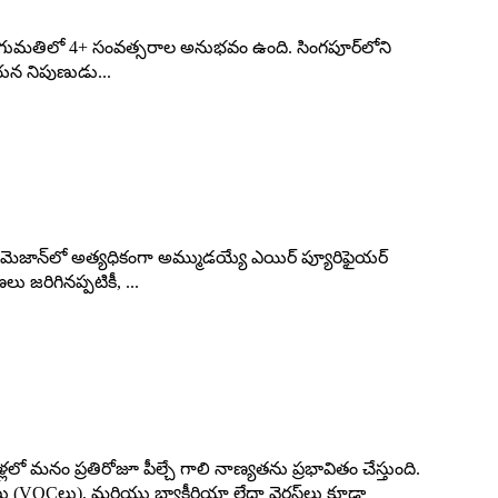
ర్ ఎగుమతిలో 4+ సంవత్సరాల అనుభవం ఉంది. సింగపూర్‌లోని
ఆయన నిపుణుడు...
లేదా అమెజాన్‌లో అత్యధికంగా అమ్ముడయ్యే ఎయిర్ ప్యూరిఫైయర్
ు జరిగినప్పటికీ, ...
మనం ప్రతిరోజూ పీల్చే గాలి నాణ్యతను ప్రభావితం చేస్తుంది.
ు (VOCలు), మరియు బ్యాక్టీరియా లేదా వైరస్‌లు కూడా