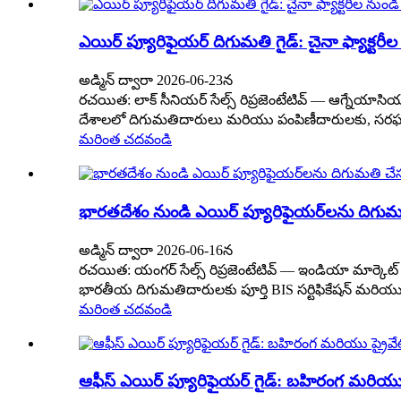
ఎయిర్ ప్యూరిఫైయర్ దిగుమతి గైడ్: చైనా ఫ్యాక్టరీ
అడ్మిన్ ద్వారా 2026-06-23న
రచయిత: లాక్ సీనియర్ సేల్స్ రిప్రజెంటేటివ్ — ఆగ్నేయా
దేశాలలో దిగుమతిదారులు మరియు పంపిణీదారులకు, సరఫరాదారులను
మరింత చదవండి
భారతదేశం నుండి ఎయిర్ ప్యూరిఫైయర్‌లను దిగుమతి
అడ్మిన్ ద్వారా 2026-06-16న
రచయిత: యంగర్ సేల్స్ రిప్రజెంటేటివ్ — ఇండియా మార్కెట
భారతీయ దిగుమతిదారులకు పూర్తి BIS సర్టిఫికేషన్ మరియు క
మరింత చదవండి
ఆఫీస్ ఎయిర్ ప్యూరిఫైయర్ గైడ్: బహిరంగ మరియు 