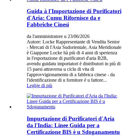
Guida à l'Importazione di Purificatori
d'Aria: Cumu Rifornisce da e
Fabbriche Cinesi
da l'amministratore u 23/06/2026
Autore: Locke Rappresentante di Vendita Senior
- Mercati di l'Asia Sudorientale, Asia Meridionale
è Giappone Locke hà più di 4 anni di sperienza
in l'esportazione di purificatori d'aria B2B,
avendu guidatu importatori è distributori in più di
15 paesi attraversu u ciclu di vita di
l'approvvigionamentu di a fabbrica cinese - da
l'identificazione di u fornitore è u fattore...
Leghje di più
Impurtazione di Purificatori d'Aria
da l'India: Linee Guida per a
Certificazione BIS è u Sdoganamentu