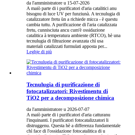
da l'amministratore u 15-07-2026
A maiò parte di i purificatori d'aria catalitici anu
bisognu di luce UV per funziunà. A tecnulugia di
catalizzatore fretu ùn a richiede micca - è questu
cambia tuttu. A purificazione di l'aria catalizzata
fretu, cunnisciuta ancu cum'è ossidazione
catalitica à temperatura ambiente (RTCO), hè una
tecnulugia di filtrazione avanzata chì usa
materiali catalizzati furmulati apposta per...
Leghje di più
Tecnulugia di purificazione di
fotocatalizzatori: Rivestimentu di
TiO2 per a decomposizione chimica
da l'amministratore u 2026-07-07
A maiò parte di i purificatori d'aria catturanu
l'inquinanti. I purificatori fotocatalizzatori li
distruggenu. Questa hè a differenza fundamentale
chì face di l'ossidazione fotocatalitica di u