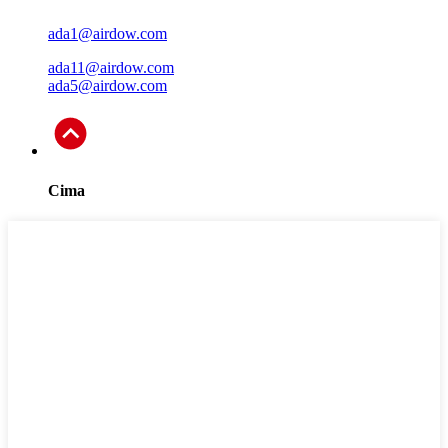
ada1@airdow.com
ada11@airdow.com
ada5@airdow.com
Cima