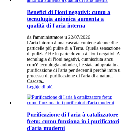
Benefici di l'ioni negativi: cumu a
tecnulugia anionica aumenta a
qualità di l'aria interna
da l'amministratore u 22/07/2026
L'aria intornu à una cascata cuntene alcune di e
particelle più pulite di a Terra. Quella sensazione
di pulizia? Hè in parte duvuta à l'ioni negativi. A
tecnulugia di l'ioni negativi, cunnisciuta ancu
cum'è tecnulugia anionica, hè stata aduprata in a
purificazione di l'aria per decennii perchè imita u
prucessu di purificazione di l'aria di a natura.
Cascata...
Leghje di più
Purificazione di l'aria à catalizzatore
fretu: cumu funziona in i purificatori
d'aria muderni