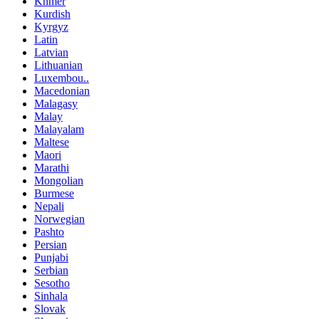
Khmer
Kurdish
Kyrgyz
Latin
Latvian
Lithuanian
Luxembou..
Macedonian
Malagasy
Malay
Malayalam
Maltese
Maori
Marathi
Mongolian
Burmese
Nepali
Norwegian
Pashto
Persian
Punjabi
Serbian
Sesotho
Sinhala
Slovak