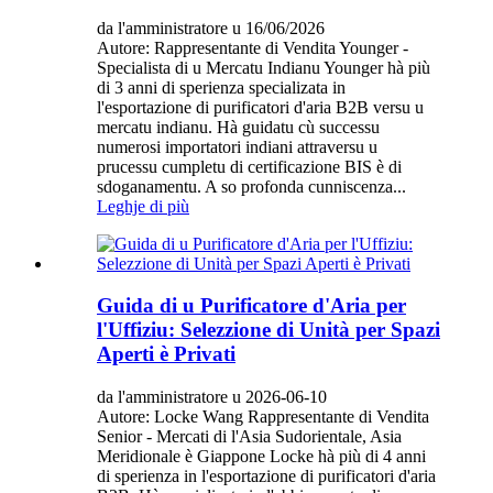
da l'amministratore u 16/06/2026
Autore: Rappresentante di Vendita Younger -
Specialista di u Mercatu Indianu Younger hà più
di 3 anni di sperienza specializata in
l'esportazione di purificatori d'aria B2B versu u
mercatu indianu. Hà guidatu cù successu
numerosi importatori indiani attraversu u
prucessu cumpletu di certificazione BIS è di
sdoganamentu. A so profonda cunniscenza...
Leghje di più
Guida di u Purificatore d'Aria per
l'Uffiziu: Selezzione di Unità per Spazi
Aperti è Privati
da l'amministratore u 2026-06-10
Autore: Locke Wang Rappresentante di Vendita
Senior - Mercati di l'Asia Sudorientale, Asia
Meridionale è Giappone Locke hà più di 4 anni
di sperienza in l'esportazione di purificatori d'aria