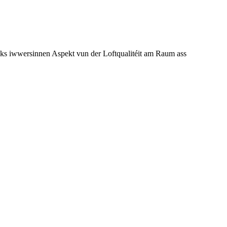
acks iwwersinnen Aspekt vun der Loftqualitéit am Raum ass