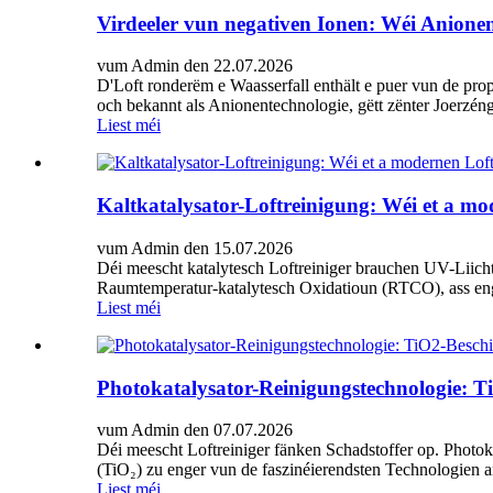
Virdeeler vun negativen Ionen: Wéi Anionen
vum Admin den 22.07.2026
D'Loft ronderëm e Waasserfall enthält e puer vun de prop
och bekannt als Anionentechnologie, gëtt zënter Joerzéngt
Liest méi
Kaltkatalysator-Loftreinigung: Wéi et a mod
vum Admin den 15.07.2026
Déi meescht katalytesch Loftreiniger brauchen UV-Liicht f
Raumtemperatur-katalytesch Oxidatioun (RTCO), ass eng for
Liest méi
Photokatalysator-Reinigungstechnologie: T
vum Admin den 07.07.2026
Déi meescht Loftreiniger fänken Schadstoffer op. Photok
(TiO₂) zu enger vun de faszinéierendsten Technologien 
Liest méi