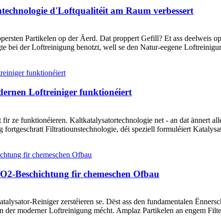
technologie d'Loftqualitéit am Raum verbessert
persten Partikelen op der Äerd. Dat proppert Gefill? Et ass deelweis 
e bei der Loftreinigung benotzt, well se den Natur-eegene Loftreinigung
ernen Loftreiniger funktionéiert
ir ze funktionéieren. Kaltkatalysatortechnologie net - an dat ännert all
tgeschratt Filtratiounstechnologie, déi speziell formuléiert Katalysato
iO2-Beschichtung fir chemeschen Ofbau
atalysator-Reiniger zerstéieren se. Dëst ass den fundamentalen Ënners
an der moderner Loftreinigung mécht. Amplaz Partikelen an engem Filt