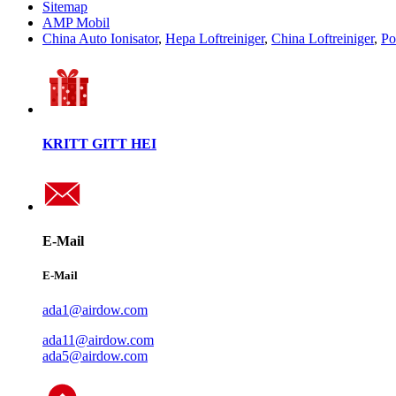
Sitemap
AMP Mobil
China Auto Ionisator
,
Hepa Loftreiniger
,
China Loftreiniger
,
Po
KRITT GITT HEI
E-Mail
E-Mail
ada1@airdow.com
ada11@airdow.com
ada5@airdow.com