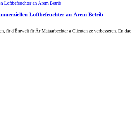
mmerziellen Loftbefeuchter an Ärem Betrib
en, fir d'Ëmwelt fir Är Mataarbechter a Clienten ze verbesseren. En d