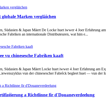
t globale Marken vergläichen
en, Südasien & Japan Mäert De Locke huet iwwer 4 Joer Erfahrung am
che Fabriken an internationale Distributeuren, wat him e...
 ee vu chinesesche Fabriken kaaft
n, Südasien & Japan Mäert Locke huet iwwer 4 Joer Erfahrung am Export
iewenszyklus vun der chinesescher Fabréck begleet huet — vun der Iden
tifizéierung a Richtlinne fir d'Douaneverdeelung