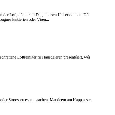
der Loft, déi mir all Dag an eisen Haiser ootmen. Déi
ouguer Bakterien oder Viren...
chrattene Loftreiniger fir Hausdéieren presentéiert, wéi
en oder Stroossereesen maachen. Mat deem am Kapp ass et