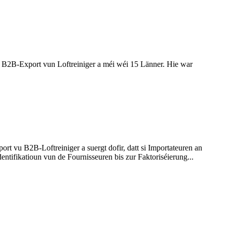
 B2B-Export vun Loftreiniger a méi wéi 15 Länner. Hie war
 vu B2B-Loftreiniger a suergt dofir, datt si Importateuren an
tifikatioun vun de Fournisseuren bis zur Faktoriséierung...