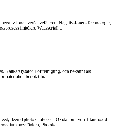
op negativ Ionen zeréckzeféieren. Negativ-Ionen-Technologie,
sprozess imitéiert. Waasserfall...
es. Kaltkatalysator-Loftreinigung, och bekannt als
rmaterialien benotzt fir...
cheed, deen d'photokatalytesch Oxidatioun vun Titandioxid
ermedium anzefänken, Photoka...