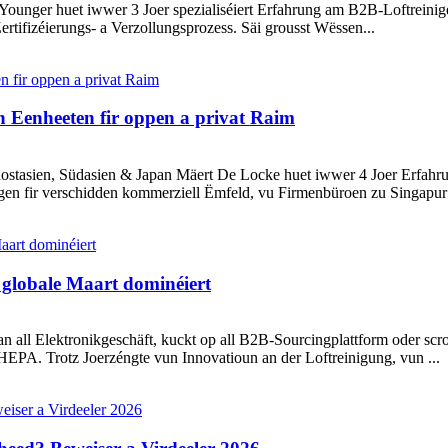
ounger huet iwwer 3 Joer spezialiséiert Erfahrung am B2B-Loftreinige
rtifizéierungs- a Verzollungsprozess. Säi grousst Wëssen...
n Eenheeten fir oppen a privat Raim
stasien, Südasien & Japan Mäert De Locke huet iwwer 4 Joer Erfahrung
en fir verschidden kommerziell Ëmfeld, vu Firmenbüroen zu Singapur b
 globale Maart dominéiert
an all Elektronikgeschäft, kuckt op all B2B-Sourcingplattform oder scr
EPA. Trotz Joerzéngte vun Innovatioun an der Loftreinigung, vun ...