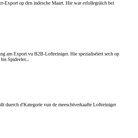
r-Export op den indesche Maart. Hie war erfollegräich bei
 am Export vu B2B-Loftreiniger. Hie spezialiséiert sech op
is Spideeler...
ollt duerch d'Kategorie vun de meeschtverkaafte Loftreiniger