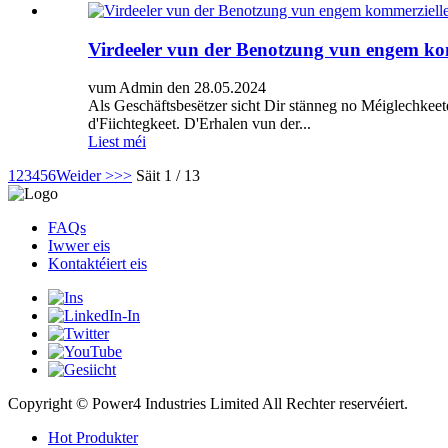
Virdeeler vun der Benotzung vun engem ko
vum Admin den 28.05.2024
Als Geschäftsbesëtzer sicht Dir stänneg no Méiglechkeet
d'Fiichtegkeet. D'Erhalen vun der...
Liest méi
1
2
3
4
5
6
Weider >
>>
Säit 1 / 13
FAQs
Iwwer eis
Kontaktéiert eis
Copyright © Power4 Industries Limited All Rechter reservéiert.
Hot Produkter