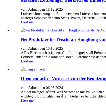
Maachen Loftreiniger wierklech en Ënnersc
vum Admin den 18.12.2025
Loftverschmotzung am Raum verstoen Loftverschmotzung a
heefegst Schadstoffer sinn Stëbs, Pollen, Déierehaut, 
Liest méi
Nei Produkter fir d'éischt an Hongkong vu
vum Admin den 10.10.2025
ADA Electrotech (xiemen) Co., Ltd begréisst all Frënn au
Loftbefeuchter an Aromadiffusoren. Dorënner ass dat neit
Liest méi
Otem einfach: "Virdeeler vun der Benotzun
vum Admin den 06.06.2024
An der haiteger, séierer Welt verbrénge mir vill Zäit 
wichteg, d'Loftqualitéit an Ärem Gefier ze berücksichte
Liest méi