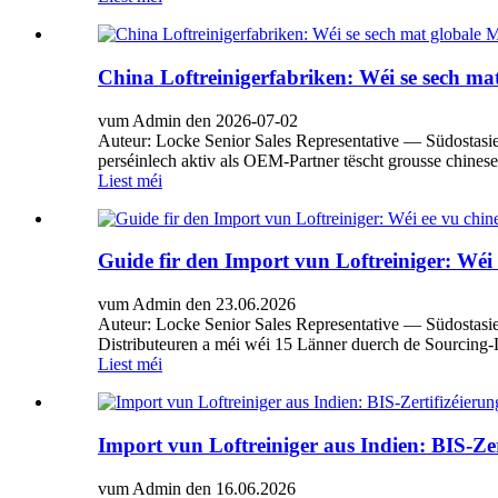
China Loftreinigerfabriken: Wéi se sech ma
vum Admin den 2026-07-02
Auteur: Locke Senior Sales Representative — Südostasi
perséinlech aktiv als OEM-Partner tëscht grousse chineses
Liest méi
Guide fir den Import vun Loftreiniger: Wéi
vum Admin den 23.06.2026
Auteur: Locke Senior Sales Representative — Südostasie
Distributeuren a méi wéi 15 Länner duerch de Sourcing-L
Liest méi
Import vun Loftreiniger aus Indien: BIS-Zer
vum Admin den 16.06.2026