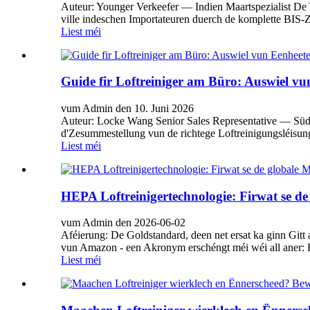
Auteur: Younger Verkeefer — Indien Maartspezialist De Y
ville indeschen Importateuren duerch de komplette BIS-Ze
Liest méi
Guide fir Loftreiniger am Büro: Auswiel vu
vum Admin den 10. Juni 2026
Auteur: Locke Wang Senior Sales Representative — Südo
d'Zesummestellung vun de richtege Loftreinigungsléisung
Liest méi
HEPA Loftreinigertechnologie: Firwat se de
vum Admin den 2026-06-02
Aféierung: De Goldstandard, deen net ersat ka ginn Gitt 
vun Amazon - een Akronym erschéngt méi wéi all aner: H
Liest méi