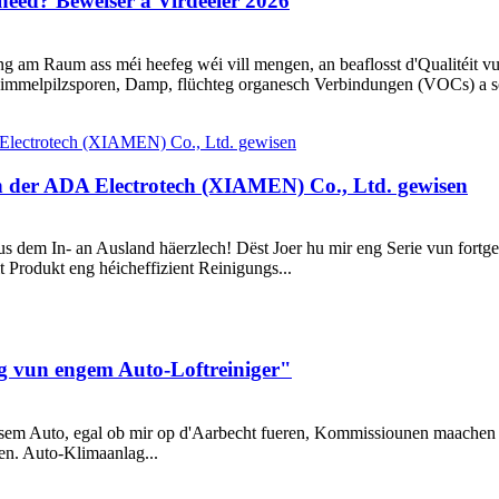
heed? Beweiser a Virdeeler 2026
m Raum ass méi heefeg wéi vill mengen, an beaflosst d'Qualitéit vun 
Schimmelpilzsporen, Damp, flüchteg organesch Verbindungen (VOCs) a s
n der ADA Electrotech (XIAMEN) Co., Ltd. gewisen
s dem In- an Ausland häerzlech! Dëst Joer hu mir eng Serie vun fortges
 Produkt eng héicheffizient Reinigungs...
g vun engem Auto-Loftreiniger"
an eisem Auto, egal ob mir op d'Aarbecht fueren, Kommissiounen maach
gen. Auto-Klimaanlag...