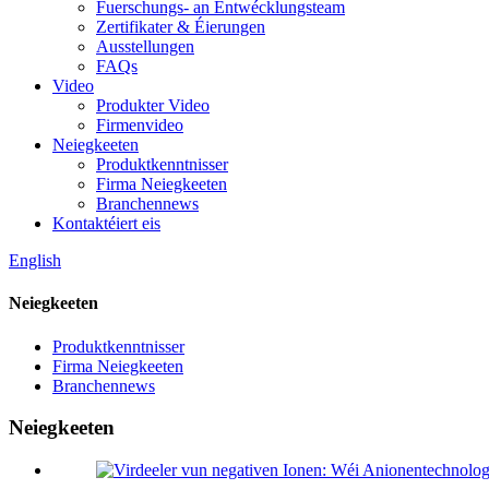
Fuerschungs- an Entwécklungsteam
Zertifikater & Éierungen
Ausstellungen
FAQs
Video
Produkter Video
Firmenvideo
Neiegkeeten
Produktkenntnisser
Firma Neiegkeeten
Branchennews
Kontaktéiert eis
English
Neiegkeeten
Produktkenntnisser
Firma Neiegkeeten
Branchennews
Neiegkeeten