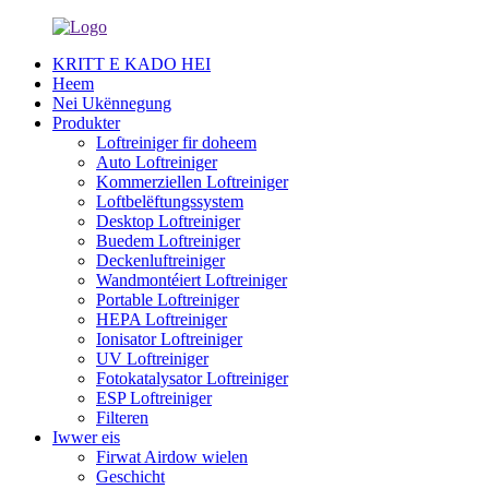
KRITT E KADO HEI
Heem
Nei Ukënnegung
Produkter
Loftreiniger fir doheem
Auto Loftreiniger
Kommerziellen Loftreiniger
Loftbelëftungssystem
Desktop Loftreiniger
Buedem Loftreiniger
Deckenluftreiniger
Wandmontéiert Loftreiniger
Portable Loftreiniger
HEPA Loftreiniger
Ionisator Loftreiniger
UV Loftreiniger
Fotokatalysator Loftreiniger
ESP Loftreiniger
Filteren
Iwwer eis
Firwat Airdow wielen
Geschicht