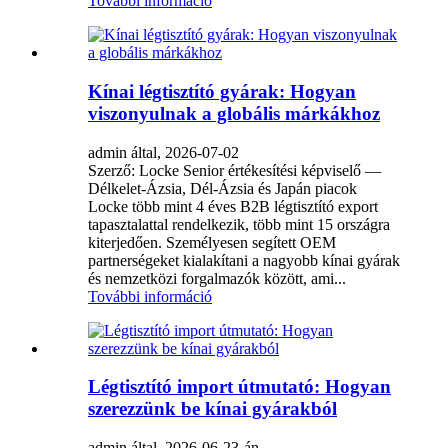
További információ
Kínai légtisztító gyárak: Hogyan
viszonyulnak a globális márkákhoz
admin által, 2026-07-02
Szerző: Locke Senior értékesítési képviselő —
Délkelet-Ázsia, Dél-Ázsia és Japán piacok
Locke több mint 4 éves B2B légtisztító export
tapasztalattal rendelkezik, több mint 15 országra
kiterjedően. Személyesen segített OEM
partnerségeket kialakítani a nagyobb kínai gyárak
és nemzetközi forgalmazók között, ami...
További információ
Légtisztító import útmutató: Hogyan
szerezzünk be kínai gyárakból
admin által, 2026-06-23-án