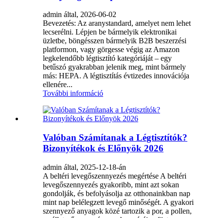
admin által, 2026-06-02
Bevezetés: Az aranystandard, amelyet nem lehet
lecserélni. Lépjen be bármelyik elektronikai
üzletbe, böngésszen bármelyik B2B beszerzési
platformon, vagy görgesse végig az Amazon
legkelendőbb légtisztító kategóriáját – egy
betűszó gyakrabban jelenik meg, mint bármely
más: HEPA. A légtisztítás évtizedes innovációja
ellenére...
További információ
Valóban Számítanak a Légtisztítók?
Bizonyítékok és Előnyök 2026
admin által, 2025-12-18-án
A beltéri levegőszennyezés megértése A beltéri
levegőszennyezés gyakoribb, mint azt sokan
gondolják, és befolyásolja az otthonainkban nap
mint nap belélegzett levegő minőségét. A gyakori
szennyező anyagok közé tartozik a por, a pollen,