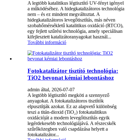
A legtöbb katalitikus légtisztító UV-fényt igényel
a működéséhez. A hidegkatalizátoros technológia
nem – és ez mindent megváltoztat. A
hidegkatalizátoros levegőtisztítás, más néven
szobahőmérsékletű katalitikus oxidáció (RTCO),
egy fejlett szűrési technológia, amely speciálisan
kifejlesztett katalizátoranyagokat használ...
További információ
Fotokatalizátor tisztító technológia:
TiO2 bevonat kémiai lebontáshoz
admin által, 2026-07-07
A legtöbb légtisztító megköti a szennyező
anyagokat. A fotokatalizátoros tisztítók
elpusztítják azokat. Ez az alapvető különbség
teszi a titán-dioxid (TiO₂) fotokatalitikus
oxidációját a modern levegőtisztítás egyik
legérdekesebb technológiájává. A részecskék
szűrőközegben való csapdázása helyett a
fotokatalizátor...