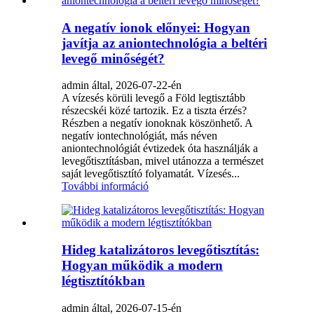
A negatív ionok előnyei: Hogyan
javítja az aniontechnológia a beltéri
levegő minőségét?
admin által, 2026-07-22-én
A vízesés körüli levegő a Föld legtisztább
részecskéi közé tartozik. Ez a tiszta érzés?
Részben a negatív ionoknak köszönhető. A
negatív iontechnológiát, más néven
aniontechnológiát évtizedek óta használják a
levegőtisztításban, mivel utánozza a természet
saját levegőtisztító folyamatát. Vízesés...
További információ
Hideg katalizátoros levegőtisztítás:
Hogyan működik a modern
légtisztítókban
admin által, 2026-07-15-én