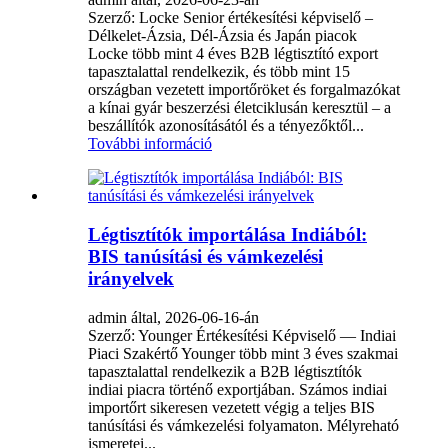
Szerző: Locke Senior értékesítési képviselő –
Délkelet-Ázsia, Dél-Ázsia és Japán piacok
Locke több mint 4 éves B2B légtisztító export
tapasztalattal rendelkezik, és több mint 15
országban vezetett importőröket és forgalmazókat
a kínai gyár beszerzési életciklusán keresztül – a
beszállítók azonosításától és a tényezőktől...
További információ
Légtisztítók importálása Indiából:
BIS tanúsítási és vámkezelési
irányelvek
admin által, 2026-06-16-án
Szerző: Younger Értékesítési Képviselő — Indiai
Piaci Szakértő Younger több mint 3 éves szakmai
tapasztalattal rendelkezik a B2B légtisztítók
indiai piacra történő exportjában. Számos indiai
importőrt sikeresen vezetett végig a teljes BIS
tanúsítási és vámkezelési folyamaton. Mélyreható
ismeretei...