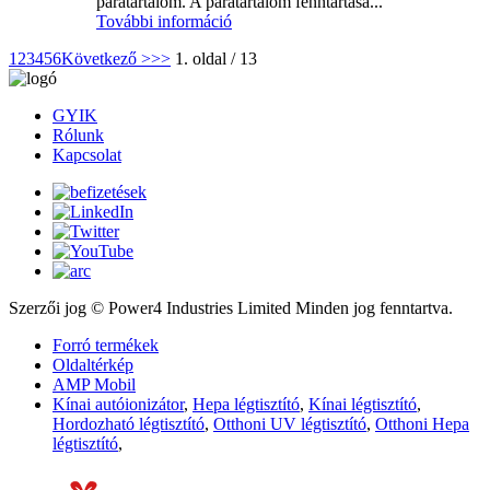
páratartalom. A páratartalom fenntartása...
További információ
1
2
3
4
5
6
Következő >
>>
1. oldal / 13
GYIK
Rólunk
Kapcsolat
Szerzői jog © Power4 Industries Limited Minden jog fenntartva.
Forró termékek
Oldaltérkép
AMP Mobil
Kínai autóionizátor
,
Hepa légtisztító
,
Kínai légtisztító
,
Hordozható légtisztító
,
Otthoni UV légtisztító
,
Otthoni Hepa
légtisztító
,