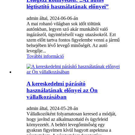
légtisztító használatának előnyei”
admin által, 2024-06-06-án
A mai rohanó világban sok időt töltünk
autónkban, legyen szó akár munkából való
ingázásról, ügyintézésről vagy utazásokról. Ezt
szem előtt tartva fontos figyelembe venni a jármű
belsejében lévő levegő minőségét. Az autó
levegője...
További információ
A kereskedelmi párásító
használatának előnyei az Ön
vállalkozásában
admin által, 2024-05-28-án
Vállalkozóként folyamatosan keresed a módját,
hogy javítsd az alkalmazottaid és ügyfeleid
környezetét. A beltéri levegőminőség egy
gyakran figyelmen kívül hagyott aspektusa a