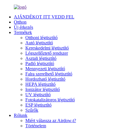
AJÁNDÉKOT ITT VEDD FEL
Otthon
Új érkezés
Termékek
Otthoni légtisztító
Autó légtisztító
Kereskedelmi légtisztító
Légszellőztető rendszer
Asztali légtisztító
Padló légtisztító
Mennyezeti légtisztító
Falra szerelhető légtisztító
Hordozható légtisztító
HEPA légtisztító
Ionizátor légtisztító
UV légtisztító
Fotokatalizátoros légtisztító
ESP légtisztító
Szűrők
Rólunk
Miért válassza az Airdow-t?
Történelem