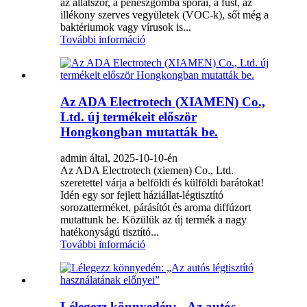
az állatszőr, a penészgomba spórái, a füst, az
illékony szerves vegyületek (VOC-k), sőt még a
baktériumok vagy vírusok is...
További információ
Az ADA Electrotech (XIAMEN) Co.,
Ltd. új termékeit először
Hongkongban mutatták be.
admin által, 2025-10-10-én
Az ADA Electrotech (xiemen) Co., Ltd.
szeretettel várja a belföldi és külföldi barátokat!
Idén egy sor fejlett háziállat-légtisztító
sorozatterméket, párásítót és aroma diffúzort
mutattunk be. Közülük az új termék a nagy
hatékonyságú tisztító...
További információ
Lélegezz könnyedén: „Az autós