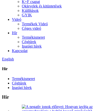
K+F csapat
Oklevelek és kitüntetések
Kiállítások
GYIK
Videó
Termékek Videó
Céges videó
Hír
Termékismeret
Céghírek
Iparági hírek
Kapcsolat
English
Hír
Termékismeret
Céghírek
Iparági hírek
Hír