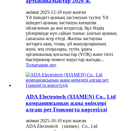
артықшылықтар 2026 ж.
әкімші 2025-12-18 күні жазған
Үй ішіндегі ауаның ластануын түсіну Үй
ішіндегі ауаның ластануы көпшілік
ойлағаннан да жиі кездеседі, бұл біздің
үйлерімізде күн сайын тыныс алатын ауаның
сапасына әсер етеді. Жалпы ластаушы
заттарға шаң, тозаң, үй жануарларының
жүні, зең споралары, түтін, ұшпа
органикалық қосылыстар (ҰОҚ) және тіпті
бактериялар немесе вирустар жатады...
Толығырақ оқу
ADA Electrotech (XIAMEN) Co., Ltd
компаниясының жаңа өнімдері
алғаш рет Гонконгта көрсетілді
әкімші 2025-10-10 күні жазған
ADA Electrotech （xiemen）Co., Ltd