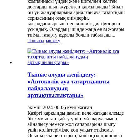
компаниясы үйден және шетелден келген
достарды шын жүректен қарсы алады! Биыл
біз үй жануарларына арналған ауа тазартқыш
сериясының озық өнімдерін,
ылғалдандырғыш пен хош иіс диффузорын
ұсындық. Олардың ішінде жаңа өнім жоғары
тиімді тазарту құралы болып табылады...
Толығырақ оқу
Тыныс алуды жеңілдету:
«Автокөлік ауа тазартқышты
пайдаланудың
артықшылықтары»
әкімші 2024-06-06 күні жазған
Қазіргі қарқынды дамып келе жатқан әлемде
біз жұмыстан қайту үшін, үй шаруасымен
айналысу немесе жол сапарларына шығу
үшін көліктерімізде көп уақыт өткіземіз.
Осыны ескере отырып, көлігіңіздің ішіндегі