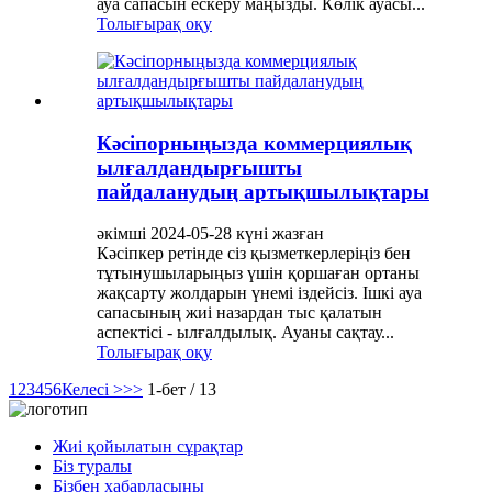
ауа сапасын ескеру маңызды. Көлік ауасы...
Толығырақ оқу
Кәсіпорныңызда коммерциялық
ылғалдандырғышты
пайдаланудың артықшылықтары
әкімші 2024-05-28 күні жазған
Кәсіпкер ретінде сіз қызметкерлеріңіз бен
тұтынушыларыңыз үшін қоршаған ортаны
жақсарту жолдарын үнемі іздейсіз. Ішкі ауа
сапасының жиі назардан тыс қалатын
аспектісі - ылғалдылық. Ауаны сақтау...
Толығырақ оқу
1
2
3
4
5
6
Келесі >
>>
1-бет / 13
Жиі қойылатын сұрақтар
Біз туралы
Бізбен хабарласыңы