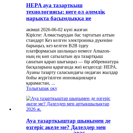
HEPA ауа тазартқыш
технологиясы: неге ол әлемдік
нарықта басымдыққа ие
әкімші 2026-06-02 күні жазған
Кіріспе: Алмастырудан бас тартатын алтын
стандарт Кез келген электроника дүкеніне
барыңыз, кез келген B2B іздеу
платформасын шолыңыз немесе Amazon-
ның ең көп сатылатын ауа тазартқыш
санатын қарап шығыңыз — бір аббревиатура
басқаларына қарағанда жиі кездеседі: HEPA.
Ауаны тазарту саласындағы ондаған жылдар
бойы жүргізілген инновацияларға
қарамастан, ...
Толығырақ оқу
Ауа тазартқыштар шынымен де
өзгеріс әкеле ме? Дәлелдер мен