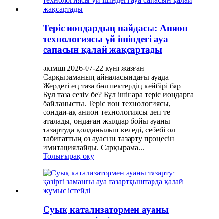
Теріс иондардың пайдасы: Анион
технологиясы үй ішіндегі ауа
сапасын қалай жақсартады
әкімші 2026-07-22 күні жазған
Сарқыраманың айналасындағы ауада
Жердегі ең таза бөлшектердің кейбірі бар.
Бұл таза сезім бе? Бұл ішінара теріс иондарға
байланысты. Теріс ион технологиясы,
сондай-ақ анион технологиясы деп те
аталады, ондаған жылдар бойы ауаны
тазартуда қолданылып келеді, себебі ол
табиғаттың өз ауасын тазарту процесін
имитациялайды. Сарқырама...
Толығырақ оқу
Суық катализатормен ауаны