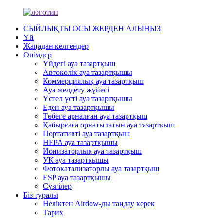
СЫЙЛЫҚТЫ ОСЫ ЖЕРДЕН АЛЫҢЫЗ
Үй
Жаңадан келгендер
Өнімдер
Үйдегі ауа тазартқыш
Автокөлік ауа тазартқышы
Коммерциялық ауа тазартқыш
Ауа желдету жүйесі
Үстел үсті ауа тазартқышы
Еден ауа тазартқышы
Төбеге арналған ауа тазартқыш
Қабырғаға орнатылатын ауа тазартқыш
Портативті ауа тазартқыш
HEPA ауа тазартқышы
Ионизаторлық ауа тазартқыш
УК ауа тазартқышы
Фотокатализаторлы ауа тазартқыш
ESP ауа тазартқышы
Сүзгілер
Біз туралы
Неліктен Airdow-ды таңдау керек
Тарих