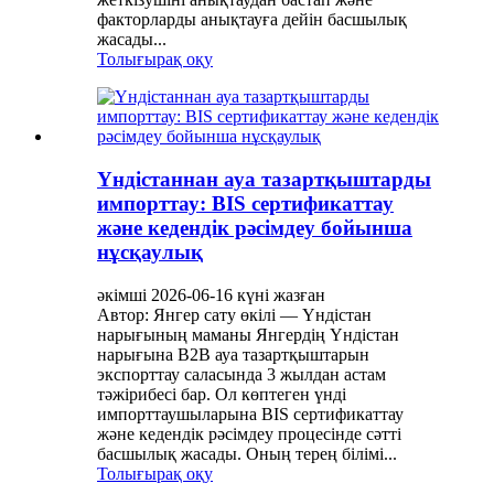
факторларды анықтауға дейін басшылық
жасады...
Толығырақ оқу
Үндістаннан ауа тазартқыштарды
импорттау: BIS сертификаттау
және кедендік рәсімдеу бойынша
нұсқаулық
әкімші 2026-06-16 күні жазған
Автор: Янгер сату өкілі — Үндістан
нарығының маманы Янгердің Үндістан
нарығына B2B ауа тазартқыштарын
экспорттау саласында 3 жылдан астам
тәжірибесі бар. Ол көптеген үнді
импорттаушыларына BIS сертификаттау
және кедендік рәсімдеу процесінде сәтті
басшылық жасады. Оның терең білімі...
Толығырақ оқу