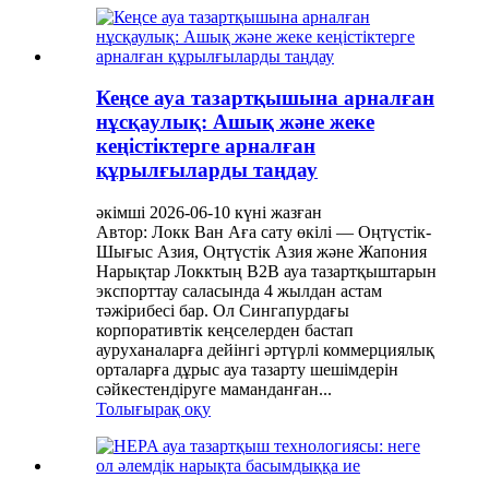
Кеңсе ауа тазартқышына арналған
нұсқаулық: Ашық және жеке
кеңістіктерге арналған
құрылғыларды таңдау
әкімші 2026-06-10 күні жазған
Автор: Локк Ван Аға сату өкілі — Оңтүстік-
Шығыс Азия, Оңтүстік Азия және Жапония
Нарықтар Локктың B2B ауа тазартқыштарын
экспорттау саласында 4 жылдан астам
тәжірибесі бар. Ол Сингапурдағы
корпоративтік кеңселерден бастап
ауруханаларға дейінгі әртүрлі коммерциялық
орталарға дұрыс ауа тазарту шешімдерін
сәйкестендіруге маманданған...
Толығырақ оқу