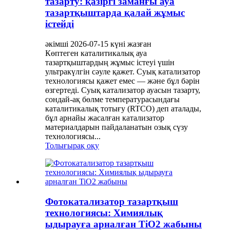
тазарту: қазіргі заманғы ауа
тазартқыштарда қалай жұмыс
істейді
әкімші 2026-07-15 күні жазған
Көптеген каталитикалық ауа
тазартқыштардың жұмыс істеуі үшін
ультракүлгін сәуле қажет. Суық катализатор
технологиясы қажет емес — және бұл бәрін
өзгертеді. Суық катализатор ауасын тазарту,
сондай-ақ бөлме температурасындағы
каталитикалық тотығу (RTCO) деп аталады,
бұл арнайы жасалған катализатор
материалдарын пайдаланатын озық сүзу
технологиясы...
Толығырақ оқу
Фотокатализатор тазартқыш
технологиясы: Химиялық
ыдырауға арналған TiO2 жабыны