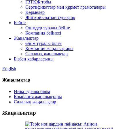
ҒЗТКЖ тобы
Сертификаттар мен құрмет грамоталары
Көрмелер
Жиі қойылатын сұрақтар
Бейне
Өнімдер туралы бейне
Компания бейнесі
Жаңалықтар
Өнім туралы білім
Компания жаңалықтары
Салалық жаңалықтар
Бізбен хабарласыңы
English
Жаңалықтар
Өнім туралы білім
Компания жаңалықтары
Салалық жаңалықтар
Жаңалықтар