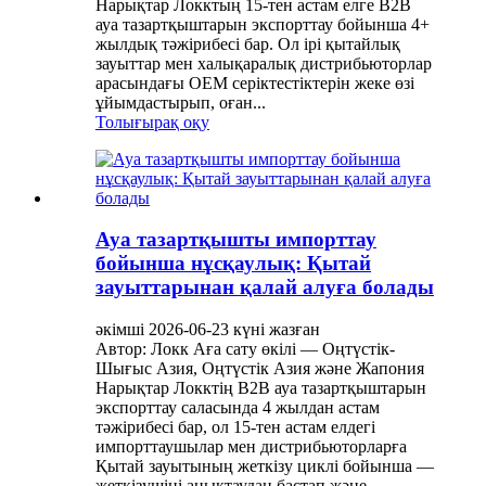
Нарықтар Локктың 15-тен астам елге B2B
ауа тазартқыштарын экспорттау бойынша 4+
жылдық тәжірибесі бар. Ол ірі қытайлық
зауыттар мен халықаралық дистрибьюторлар
арасындағы OEM серіктестіктерін жеке өзі
ұйымдастырып, оған...
Толығырақ оқу
Ауа тазартқышты импорттау
бойынша нұсқаулық: Қытай
зауыттарынан қалай алуға болады
әкімші 2026-06-23 күні жазған
Автор: Локк Аға сату өкілі — Оңтүстік-
Шығыс Азия, Оңтүстік Азия және Жапония
Нарықтар Локктің B2B ауа тазартқыштарын
экспорттау саласында 4 жылдан астам
тәжірибесі бар, ол 15-тен астам елдегі
импорттаушылар мен дистрибьюторларға
Қытай зауытының жеткізу циклі бойынша —
жеткізушіні анықтаудан бастап және