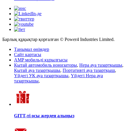
Барлық құқықтар қорғалған © Power4 Industries Limited.
Танымал өнімдер
Сайт картасы
AMP мобильді құрылғысы
Қытай автомобиль ионизаторы
,
Hepa ауа тазартқышы
,
Қытай ауа тазартқышы
,
Портативті ауа тазартқыш
,
Үйдегі УК ауа тазартқышы
,
Үйдегі Hepa ауа
тазартқышы
,
GITT-ті осы жерден алыңыз