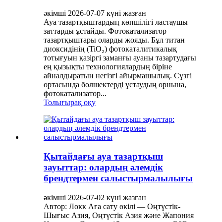
әкімші 2026-07-07 күні жазған
Ауа тазартқыштардың көпшілігі ластаушы
заттарды ұстайды. Фотокатализатор
тазартқыштары оларды жояды. Бұл титан
диоксидінің (TiO₂) фотокаталитикалық
тотығуын қазіргі заманғы ауаны тазартудағы
ең қызықты технологиялардың біріне
айналдыратын негізгі айырмашылық. Сүзгі
ортасында бөлшектерді ұстаудың орнына,
фотокатализатор...
Толығырақ оқу
Қытайдағы ауа тазартқыш
зауыттар: олардың әлемдік
брендтермен салыстырмалылығы
әкімші 2026-07-02 күні жазған
Автор: Локк Аға сату өкілі — Оңтүстік-
Шығыс Азия, Оңтүстік Азия және Жапония