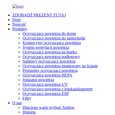
ZDOBĄDŹ PREZENT TUTAJ
Dom
Nowość
Produkty
Oczyszczacz powietrza do domu
Oczyszczacz powietrza do samochodu
Komercyjny oczyszczacz powietrza
System wentylacji powietrza
Oczyszczacz powietrza na biurko
Oczyszczacz powietrza podłogowy
Sufitowy oczyszczacz powietrza
Oczyszczacz powietrza montowany na ścianie
Przenośny oczyszczacz powietrza
Oczyszczacz powietrza HEPA
Jonizator powietrza
Oczyszczacz powietrza UV
Oczyszczacz powietrza z fotokatalizatorem
Oczyszczacz powietrza ESP
Filtry
O nas
Dlaczego warto wybrać Airdow
Historia