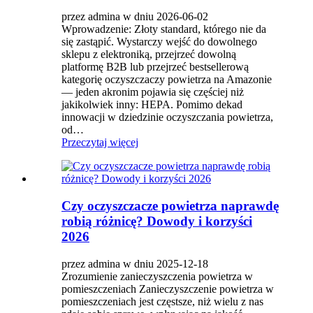
przez admina w dniu 2026-06-02
Wprowadzenie: Złoty standard, którego nie da
się zastąpić. Wystarczy wejść do dowolnego
sklepu z elektroniką, przejrzeć dowolną
platformę B2B lub przejrzeć bestsellerową
kategorię oczyszczaczy powietrza na Amazonie
— jeden akronim pojawia się częściej niż
jakikolwiek inny: HEPA. Pomimo dekad
innowacji w dziedzinie oczyszczania powietrza,
od…
Przeczytaj więcej
Czy oczyszczacze powietrza naprawdę
robią różnicę? Dowody i korzyści
2026
przez admina w dniu 2025-12-18
Zrozumienie zanieczyszczenia powietrza w
pomieszczeniach Zanieczyszczenie powietrza w
pomieszczeniach jest częstsze, niż wielu z nas