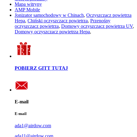
Mapa witryny
AMP Mobile
Jonizator samochodowy w Chinach
,
Oczyszczacz powietrza
Hepa
,
Chiński oczyszczacz powietrza
,
Przenośny
oczyszczacz powietrza
,
Domowy oczyszczacz powietrza UV
,
Domowy oczyszczacz powietrza Hepa
,
POBIERZ GITT TUTAJ
E-mail
E-mail
ada1@airdow.com
ada11@airdow.com