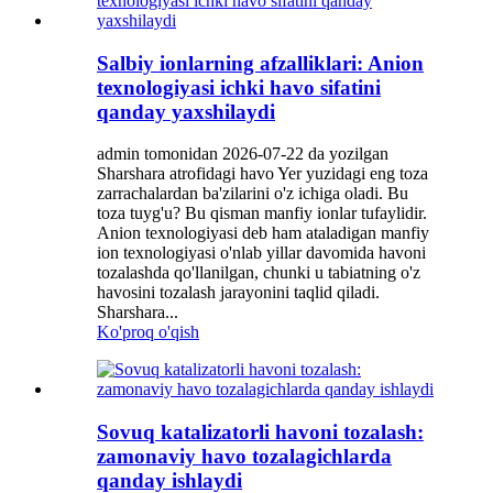
Salbiy ionlarning afzalliklari: Anion
texnologiyasi ichki havo sifatini
qanday yaxshilaydi
admin tomonidan 2026-07-22 da yozilgan
Sharshara atrofidagi havo Yer yuzidagi eng toza
zarrachalardan ba'zilarini o'z ichiga oladi. Bu
toza tuyg'u? Bu qisman manfiy ionlar tufaylidir.
Anion texnologiyasi deb ham ataladigan manfiy
ion texnologiyasi o'nlab yillar davomida havoni
tozalashda qo'llanilgan, chunki u tabiatning o'z
havosini tozalash jarayonini taqlid qiladi.
Sharshara...
Ko'proq o'qish
Sovuq katalizatorli havoni tozalash:
zamonaviy havo tozalagichlarda
qanday ishlaydi