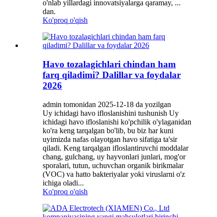
o'nlab yillardagi innovatsiyalarga qaramay, ...
dan.
Ko'proq o'qish
Havo tozalagichlari chindan ham
farq qiladimi? Dalillar va foydalar
2026
admin tomonidan 2025-12-18 da yozilgan
Uy ichidagi havo ifloslanishini tushunish Uy
ichidagi havo ifloslanishi ko'pchilik o'ylaganidan
ko'ra keng tarqalgan bo'lib, bu biz har kuni
uyimizda nafas olayotgan havo sifatiga ta'sir
qiladi. Keng tarqalgan ifloslantiruvchi moddalar
chang, gulchang, uy hayvonlari junlari, mog'or
sporalari, tutun, uchuvchan organik birikmalar
(VOC) va hatto bakteriyalar yoki viruslarni o'z
ichiga oladi...
Ko'proq o'qish