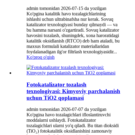
admin tomonidan 2026-07-15 da yozilgan
Ko'pgina katalitik havo tozalagichlarining
ishlashi uchun ultrabinafsha nur kerak. Sovuq
katalizator texnologiyasi bunday qilmaydi — va
bu hamma narsani o'zgartiradi. Sovuq katalizator
havosini tozalash, shuningdek, xona haroratidagi
katalitik oksidlanish (RTCO) deb ham ataladi, bu
maxsus formulali katalizator materiallaridan
foydalanadigan ilg'or filtrlash texnologiyasidir...
Ko'proq o'qish
Fotokatalizator tozalash
texnologiyasi: Kimyoviy parchalanish
uchun TiO2 qoplamasi
admin tomonidan 2026-07-07 da yozilgan
Ko'pgina havo tozalagichlari ifloslantiruvchi
moddalarni ushlaydi. Fotokatalizator
tozalagichlari ularni yo'q qiladi. Bu titan dioksidi
(TiO₂) fotokatalitik oksidlanishini zamonaviy