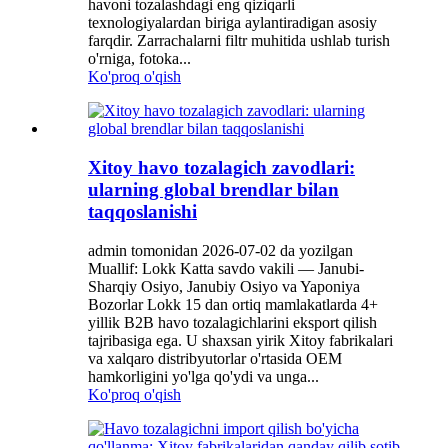
havoni tozalashdagi eng qiziqarli
texnologiyalardan biriga aylantiradigan asosiy
farqdir. Zarrachalarni filtr muhitida ushlab turish
o'rniga, fotoka...
Ko'proq o'qish
Xitoy havo tozalagich zavodlari:
ularning global brendlar bilan
taqqoslanishi
admin tomonidan 2026-07-02 da yozilgan
Muallif: Lokk Katta savdo vakili — Janubi-
Sharqiy Osiyo, Janubiy Osiyo va Yaponiya
Bozorlar Lokk 15 dan ortiq mamlakatlarda 4+
yillik B2B havo tozalagichlarini eksport qilish
tajribasiga ega. U shaxsan yirik Xitoy fabrikalari
va xalqaro distribyutorlar o'rtasida OEM
hamkorligini yo'lga qo'ydi va unga...
Ko'proq o'qish