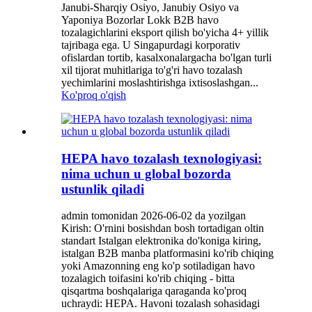
Janubi-Sharqiy Osiyo, Janubiy Osiyo va
Yaponiya Bozorlar Lokk B2B havo
tozalagichlarini eksport qilish bo'yicha 4+ yillik
tajribaga ega. U Singapurdagi korporativ
ofislardan tortib, kasalxonalargacha bo'lgan turli
xil tijorat muhitlariga to'g'ri havo tozalash
yechimlarini moslashtirishga ixtisoslashgan...
Ko'proq o'qish
HEPA havo tozalash texnologiyasi:
nima uchun u global bozorda
ustunlik qiladi
admin tomonidan 2026-06-02 da yozilgan
Kirish: O'rnini bosishdan bosh tortadigan oltin
standart Istalgan elektronika do'koniga kiring,
istalgan B2B manba platformasini ko'rib chiqing
yoki Amazonning eng ko'p sotiladigan havo
tozalagich toifasini ko'rib chiqing - bitta
qisqartma boshqalariga qaraganda ko'proq
uchraydi: HEPA. Havoni tozalash sohasidagi