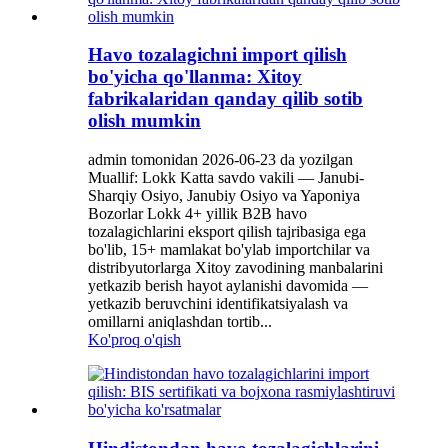
Havo tozalagichni import qilish
bo'yicha qo'llanma: Xitoy
fabrikalaridan qanday qilib sotib
olish mumkin
admin tomonidan 2026-06-23 da yozilgan
Muallif: Lokk Katta savdo vakili — Janubi-
Sharqiy Osiyo, Janubiy Osiyo va Yaponiya
Bozorlar Lokk 4+ yillik B2B havo
tozalagichlarini eksport qilish tajribasiga ega
bo'lib, 15+ mamlakat bo'ylab importchilar va
distribyutorlarga Xitoy zavodining manbalarini
yetkazib berish hayot aylanishi davomida —
yetkazib beruvchini identifikatsiyalash va
omillarni aniqlashdan tortib...
Ko'proq o'qish