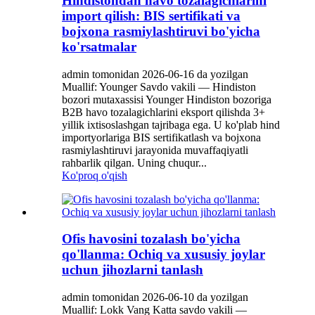
Hindistondan havo tozalagichlarini
import qilish: BIS sertifikati va
bojxona rasmiylashtiruvi bo'yicha
ko'rsatmalar
admin tomonidan 2026-06-16 da yozilgan
Muallif: Younger Savdo vakili — Hindiston
bozori mutaxassisi Younger Hindiston bozoriga
B2B havo tozalagichlarini eksport qilishda 3+
yillik ixtisoslashgan tajribaga ega. U ko'plab hind
importyorlariga BIS sertifikatlash va bojxona
rasmiylashtiruvi jarayonida muvaffaqiyatli
rahbarlik qilgan. Uning chuqur...
Ko'proq o'qish
Ofis havosini tozalash bo'yicha
qo'llanma: Ochiq va xususiy joylar
uchun jihozlarni tanlash
admin tomonidan 2026-06-10 da yozilgan
Muallif: Lokk Vang Katta savdo vakili —