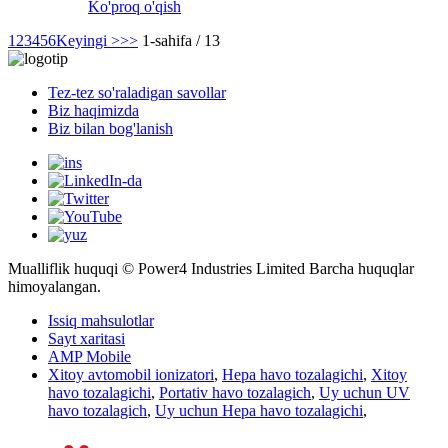
Ko'proq o'qish
1
2
3
4
5
6
Keyingi >
>>
1-sahifa / 13
Tez-tez so'raladigan savollar
Biz haqimizda
Biz bilan bog'lanish
Mualliflik huquqi © Power4 Industries Limited Barcha huquqlar
himoyalangan.
Issiq mahsulotlar
Sayt xaritasi
AMP Mobile
Xitoy avtomobil ionizatori
,
Hepa havo tozalagichi
,
Xitoy
havo tozalagichi
,
Portativ havo tozalagich
,
Uy uchun UV
havo tozalagich
,
Uy uchun Hepa havo tozalagichi
,