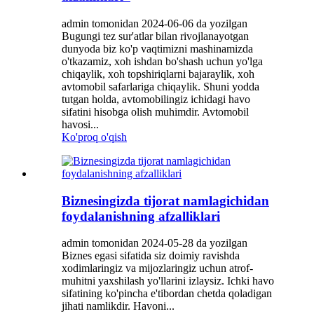
admin tomonidan 2024-06-06 da yozilgan
Bugungi tez sur'atlar bilan rivojlanayotgan
dunyoda biz ko'p vaqtimizni mashinamizda
o'tkazamiz, xoh ishdan bo'shash uchun yo'lga
chiqaylik, xoh topshiriqlarni bajaraylik, xoh
avtomobil safarlariga chiqaylik. Shuni yodda
tutgan holda, avtomobilingiz ichidagi havo
sifatini hisobga olish muhimdir. Avtomobil
havosi...
Ko'proq o'qish
Biznesingizda tijorat namlagichidan
foydalanishning afzalliklari
admin tomonidan 2024-05-28 da yozilgan
Biznes egasi sifatida siz doimiy ravishda
xodimlaringiz va mijozlaringiz uchun atrof-
muhitni yaxshilash yo'llarini izlaysiz. Ichki havo
sifatining ko'pincha e'tibordan chetda qoladigan
jihati namlikdir. Havoni...