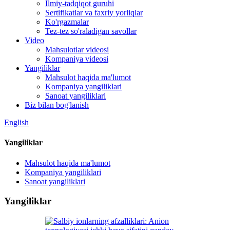
Ilmiy-tadqiqot guruhi
Sertifikatlar va faxriy yorliqlar
Ko'rgazmalar
Tez-tez so'raladigan savollar
Video
Mahsulotlar videosi
Kompaniya videosi
Yangiliklar
Mahsulot haqida ma'lumot
Kompaniya yangiliklari
Sanoat yangiliklari
Biz bilan bog'lanish
English
Yangiliklar
Mahsulot haqida ma'lumot
Kompaniya yangiliklari
Sanoat yangiliklari
Yangiliklar