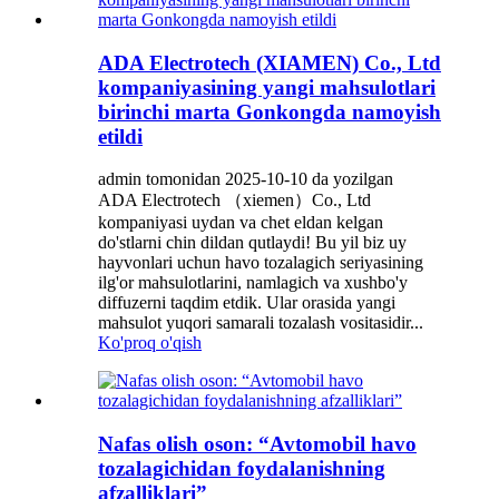
ADA Electrotech (XIAMEN) Co., Ltd
kompaniyasining yangi mahsulotlari
birinchi marta Gonkongda namoyish
etildi
admin tomonidan 2025-10-10 da yozilgan
ADA Electrotech （xiemen）Co., Ltd
kompaniyasi uydan va chet eldan kelgan
do'stlarni chin dildan qutlaydi! Bu yil biz uy
hayvonlari uchun havo tozalagich seriyasining
ilg'or mahsulotlarini, namlagich va xushbo'y
diffuzerni taqdim etdik. Ular orasida yangi
mahsulot yuqori samarali tozalash vositasidir...
Ko'proq o'qish
Nafas olish oson: “Avtomobil havo
tozalagichidan foydalanishning
afzalliklari”