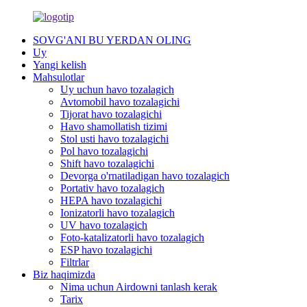
SOVG'ANI BU YERDAN OLING
Uy
Yangi kelish
Mahsulotlar
Uy uchun havo tozalagich
Avtomobil havo tozalagichi
Tijorat havo tozalagichi
Havo shamollatish tizimi
Stol usti havo tozalagichi
Pol havo tozalagichi
Shift havo tozalagichi
Devorga o'rnatiladigan havo tozalagich
Portativ havo tozalagich
HEPA havo tozalagichi
Ionizatorli havo tozalagich
UV havo tozalagich
Foto-katalizatorli havo tozalagich
ESP havo tozalagichi
Filtrlar
Biz haqimizda
Nima uchun Airdowni tanlash kerak
Tarix