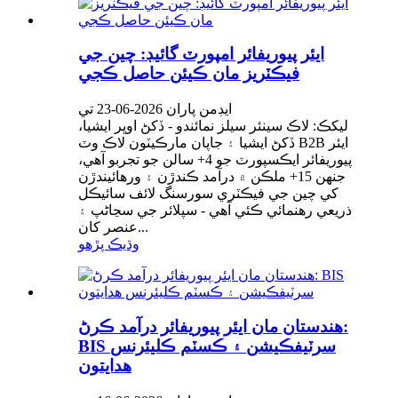
ايئر پيوريفائر امپورٽ گائيڊ: چين جي
فيڪٽريز مان ڪيئن حاصل ڪجي
ايڊمن پاران 2026-06-23 تي
ليکڪ: لاڪ سينئر سيلز نمائندو - ڏکڻ اوڀر ايشيا،
ڏکڻ ايشيا ۽ جاپان مارڪيٽون لاڪ وٽ B2B ايئر
پيوريفائر ايڪسپورٽ جو 4+ سالن جو تجربو آهي،
جنهن 15+ ملڪن ۾ درآمد ڪندڙن ۽ ورهائيندڙن
کي چين جي فيڪٽري سورسنگ لائف سائيڪل
ذريعي رهنمائي ڪئي آهي - سپلائر جي سڃاڻپ ۽
عنصر کان...
وڌيڪ پڙهو
هندستان مان ايئر پيوريفائر درآمد ڪرڻ:
BIS سرٽيفڪيشن ۽ ڪسٽم ڪليئرنس
هدايتون