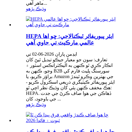
ماهر آهي...
وڌيڪ پڙهو
HEPA ايئر پيوريفائر ٽيڪنالاجي: ڇو اها
عالمي مارڪيٽ تي حاوي آهي
ايڊمن پاران 2026-06-02 تي
تعارف: سون جو معيار جيڪو تبديل ٿيڻ کان
انڪار ڪري ٿو ڪنهن به اليڪٽرانڪس اسٽور ۾
وڃو، ڪنهن به B2B سورسنگ پليٽ فارم کي
براؤز ڪريو، يا Amazon جي بهترين وڪرو ٿيندڙ
ايئر پيوريفائر ڪيٽيگري ذريعي اسڪرول ڪريو -
هڪ مخفف ڪنهن ٻئي کان وڌيڪ نظر اچي ٿو:
HEPA. ڏهاڪن جي هوا صاف ڪرڻ جي جدت
جي باوجود، کان ...
وڌيڪ پڙهو
ڇا هوا صاف ڪندڙ واقعي فرق پيدا ڪن