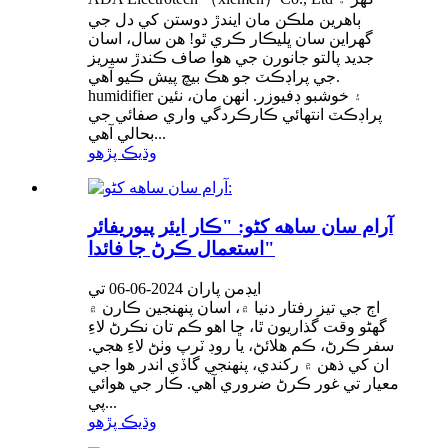
ٻاهرين ملڪن مان ايندڙ دوستن کي دل جي
گهراين سان ڀليڪار ڪري ٿو! هن سال، اسان
جديد پالتو جانورن جي هوا صاف ڪندڙ سيريز
جي پراڊڪٽ جو هڪ بيچ پيش ڪيو آهي.
humidifier ۽ خوشبو ڊفيوزر. انهن مان، نئين
پراڊڪٽ انتهائي ڪارڪردگي واري صفائي جي
بحالي آهي...
وڌيڪ پڙهو
آرام سان ساهه کڻو: "ڪار ايئر پيوريفائر
استعمال ڪرڻ جا فائدا"
ايڊمن پاران 2024-06-06 تي
اڄ جي تيز رفتار دنيا ۾، اسان پنهنجين ڪارن ۾
گهڻو وقت گذاريون ٿا، ڇا اهو ڪم تان نڪرڻ لاءِ
سفر ڪرڻ، ڪم هلائڻ، يا روڊ ٽرپ وٺڻ لاءِ هجي.
ان کي ذهن ۾ رکندي، پنهنجي گاڏي اندر هوا جي
معيار تي غور ڪرڻ ضروري آهي. ڪار جي هوائي
پي...
وڌيڪ پڙهو