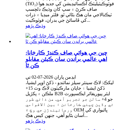
(TiO₂) فوٽوڪيٽيليٽڪ آڪسائيڊيشن کي جديد هوا
صاف ڪرڻ ۾ سڀ کان وڌيڪ دلچسپ
ٽيڪنالاجي مان هڪ بڻائي ٿو. فلٽر ميڊيا ۾ ذرات
کي ڦاسائڻ جي بدران، فوٽوڪيٽ...
وڌيڪ پڙهو
چين جي هوائي صاف ڪندڙ ڪارخانا:
اهي عالمي برانڊن سان ڪيئن مقابلو
ڪن ٿا
ايڊمن پاران 2026-07-02 تي
ليکڪ: لاڪ سينئر سيلز نمائندو - ڏکڻ اوڀر ايشيا،
ڏکڻ ايشيا ۽ جاپان مارڪيٽون لاڪ وٽ 15+
ملڪن ۾ پکڙيل B2B ايئر پيوريفائر ايڪسپورٽ
جو 4+ سالن جو تجربو آهي. هن ذاتي طور
تي وڏين چيني ڪارخانن ۽ بين الاقوامي
ورهائيندڙن جي وچ ۾ OEM ڀائيواري کي
آسان بڻايو آهي، جنهن کيس هڪ...
وڌيڪ پڙهو