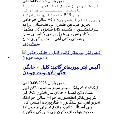
ايڊمن پاران 2026-06-16 تي
ليکڪ: نوجوان سيلز نمائندو — انڊيا
مارڪيٽ اسپيشلسٽ نوجوان کي
هندستاني مارڪيٽ ۾ B2B ايئر
پيوريفائر ايڪسپورٽ ۾ 3+ سالن جو خاص
تجربو آهي. هن ڪيترن ئي هندستاني درآمد
ڪندڙن کي مڪمل BIS سرٽيفڪيشن ۽ ڪسٽم
ڪليئرنس جي عمل ذريعي ڪاميابي سان
رهنمائي ڪئي آهي. سندس گهري ڄاڻ...
وڌيڪ پڙهو
آفيس ايئر پيوريفائر گائيڊ: کليل ۽ خانگي
جڳهن لاءِ يونٽ چونڊڻ
ايڊمن پاران 2026-06-10 تي
ليکڪ: لاڪ وانگ سينئر سيلز نمائندو - ڏکڻ اوڀر
ايشيا، ڏکڻ ايشيا ۽ جاپان مارڪيٽون لاڪ کي
B2B ايئر پيوريفائر ايڪسپورٽ جو 4+ سالن جو
تجربو آهي. هو سنگاپور ۾ ڪارپوريٽ آفيسن کان
وٺي اسپتالن تائين، متنوع تجارتي ماحول لاءِ
صحيح هوا صاف ڪرڻ جي حلن کي ملائڻ ۾