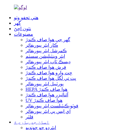
هتي تحفو وٺو
گھر
نئون اچڻ
مصنوعات
گھر جي هوا صاف ڪندڙ
ڪار ايئر پيوريفائر
ڪمرشل ايئر پيوريفائر
ايئر وينٽيليشن سسٽم
ڊيسڪ ٽاپ ايئر پيوريفائر
فرش هوا صاف ڪندڙ
ڇت وارو هوا صاف ڪندڙ
ڀت تي لڳل هوا صاف ڪندڙ
پورٽيبل ايئر پيوريفائر
HEPA هوا صاف ڪندڙ
آئنائيزر هوا صاف ڪندڙ
UV هوا صاف ڪندڙ
فوٽو-ڪيٽيلسٽ ايئر پيوريفائر
اي ايس پي ايئر پيوريفائر
فلٽر
اسان جي باري ۾
ايئرڊو ڇو چونڊيو