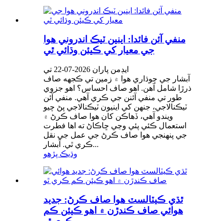
منفي آئن فائدا: اينين ​​ٽيڪ اندروني هوا
جي معيار کي ڪيئن وڌائي ٿي
ايڊمن پاران 2026-07-22 تي
آبشار جي چوڌاري هوا ۾ زمين تي ڪجهه صاف
ذرڙا شامل آهن. اهو صاف احساس؟ اهو جزوي
طور تي منفي آئنن جي ڪري آهي. منفي آئن
ٽيڪنالاجي، جنهن کي اينيون ٽيڪنالاجي پڻ چيو
ويندو آهي، ڏهاڪن کان هوا صاف ڪرڻ ۾
استعمال ڪئي پئي وڃي ڇاڪاڻ ته اها فطرت
جي پنهنجي هوا صاف ڪرڻ جي عمل جي نقل
ڪري ٿي. آبشار...
وڌيڪ پڙهو
ٿڌي ڪيٽالسٽ هوا صاف ڪرڻ: جديد
هوائي صاف ڪندڙن ۾ اهو ڪيئن ڪم