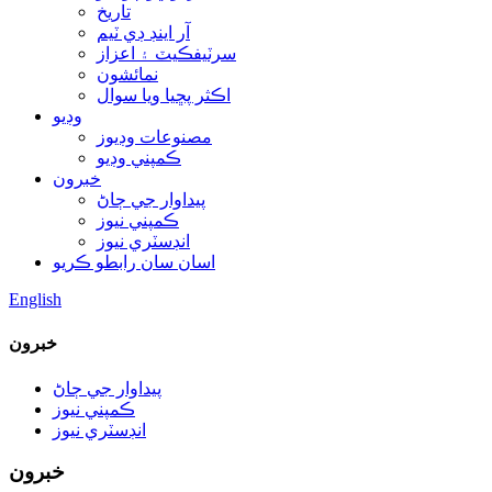
تاريخ
آر اينڊ ڊي ٽيم
سرٽيفڪيٽ ۽ اعزاز
نمائشون
اڪثر پڇيا ويا سوال
وڊيو
مصنوعات وڊيوز
ڪمپني وڊيو
خبرون
پيداوار جي ڄاڻ
ڪمپني نيوز
انڊسٽري نيوز
اسان سان رابطو ڪريو
English
خبرون
پيداوار جي ڄاڻ
ڪمپني نيوز
انڊسٽري نيوز
خبرون