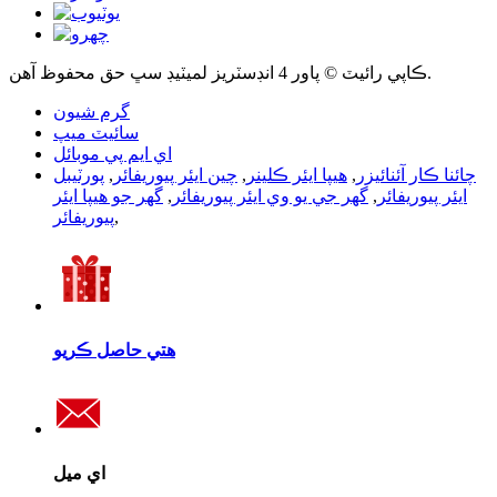
ڪاپي رائيٽ © پاور 4 انڊسٽريز لميٽيڊ سڀ حق محفوظ آهن.
گرم شيون
سائيٽ ميپ
اي ايم پي موبائل
چائنا ڪار آئنائيزر
,
هيپا ايئر ڪلينر
,
چين ايئر پيوريفائر
,
پورٽيبل
ايئر پيوريفائر
,
گھر جي يو وي ايئر پيوريفائر
,
گھر جو هيپا ايئر
,
پيوريفائر
هتي حاصل ڪريو
اي ميل