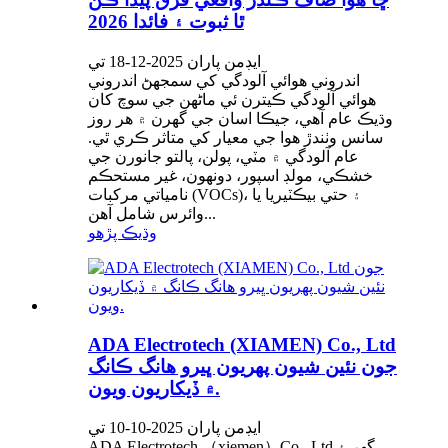
ٿا ثبوت ۽ فائدا 2026
ايڊمن پاران 2025-12-18 تي
اندروني هوائي آلودگي کي سمجهڻ اندروني
هوائي آلودگي ڪيترن ئي ماڻهن جي سوچ کان
وڌيڪ عام آهي، جيڪا اسان جي گهرن ۾ هر روز
سانس وٺندڙ هوا جي معيار کي متاثر ڪري ٿي.
عام آلودگي ۾ مٽي، پولن، پالتو جانورن جي
خشڪي، مولڊ اسپور، دونھون، غير مستحڪم
نامياتي مرکبات (VOCs)، ۽ حتي بيڪٽيريا يا
وائرس شامل آهن...
وڌيڪ پڙهو
ADA Electrotech (XIAMEN) Co., Ltd
جون نئين شيون پهريون ڀيرو هانگ ڪانگ
۾ ڏيکاريون ويون.
ايڊمن پاران 2025-10-10 تي
ADA Electrotech （xiemen）Co., Ltd گهر ۽