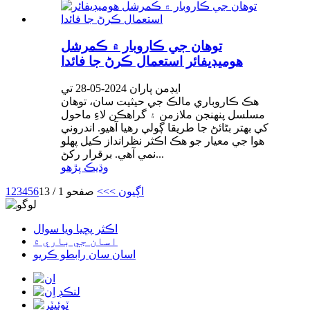
توهان جي ڪاروبار ۾ ڪمرشل
هوميڊيفائر استعمال ڪرڻ جا فائدا
ايڊمن پاران 2024-05-28 تي
هڪ ڪاروباري مالڪ جي حيثيت سان، توهان
مسلسل پنهنجن ملازمن ۽ گراهڪن لاءِ ماحول
کي بهتر بڻائڻ جا طريقا ڳولي رهيا آهيو. اندروني
هوا جي معيار جو هڪ اڪثر نظرانداز ڪيل پهلو
نمي آهي. برقرار رکڻ...
وڌيڪ پڙهو
اڳيون >
>>
صفحو 1 / 13
6
5
4
3
2
1
اڪثر پڇيا ويا سوال
اسان جي باري ۾
اسان سان رابطو ڪريو