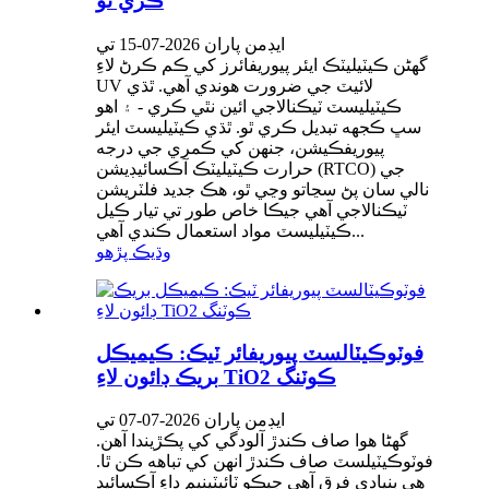
ڪري ٿو
ايڊمن پاران 2026-07-15 تي
گھڻن ڪيٽيليٽڪ ايئر پيوريفائرز کي ڪم ڪرڻ لاءِ
UV لائيٽ جي ضرورت هوندي آهي. ٿڌي
ڪيٽيليسٽ ٽيڪنالاجي ائين نٿي ڪري - ۽ اهو
سڀ ڪجهه تبديل ڪري ٿو. ٿڌي ڪيٽيليسٽ ايئر
پيوريفڪيشن، جنهن کي ڪمري جي درجه
حرارت ڪيٽيليٽڪ آڪسائيڊيشن (RTCO) جي
نالي سان پڻ سڃاتو وڃي ٿو، هڪ جديد فلٽريشن
ٽيڪنالاجي آهي جيڪا خاص طور تي تيار ڪيل
ڪيٽيليسٽ مواد استعمال ڪندي آهي...
وڌيڪ پڙهو
فوٽوڪيٽالسٽ پيوريفائر ٽيڪ: ڪيميڪل
بريڪ ڊائون لاءِ TiO2 ڪوٽنگ
ايڊمن پاران 2026-07-07 تي
گھڻا هوا صاف ڪندڙ آلودگي کي پڪڙيندا آهن.
فوٽوڪيٽيلسٽ صاف ڪندڙ انهن کي تباهه ڪن ٿا.
هي بنيادي فرق آهي جيڪو ٽائيٽينيم ڊاءِ آڪسائيڊ