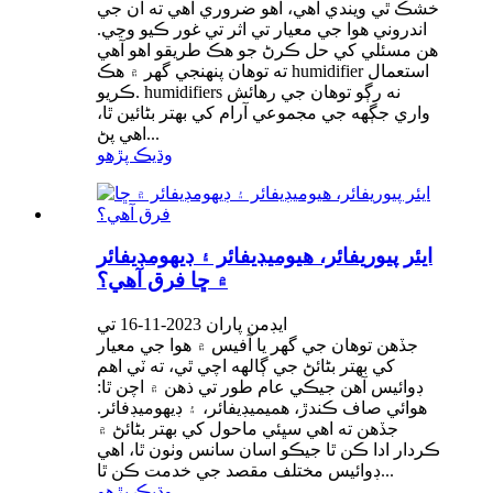
خشڪ ٿي ويندي آهي، اهو ضروري آهي ته ان جي
اندروني هوا جي معيار تي اثر تي غور ڪيو وڃي.
هن مسئلي کي حل ڪرڻ جو هڪ طريقو اهو آهي
ته توهان پنهنجي گهر ۾ هڪ humidifier استعمال
ڪريو. humidifiers نه رڳو توهان جي رهائش
واري جڳهه جي مجموعي آرام کي بهتر بڻائين ٿا،
اهي پڻ...
وڌيڪ پڙهو
ايئر پيوريفائر، هيوميڊيفائر ۽ ڊيهومڊيفائر
۾ ڇا فرق آهي؟
ايڊمن پاران 2023-11-16 تي
جڏهن توهان جي گهر يا آفيس ۾ هوا جي معيار
کي بهتر بڻائڻ جي ڳالهه اچي ٿي، ته ٽي اهم
ڊوائيس آهن جيڪي عام طور تي ذهن ۾ اچن ٿا:
هوائي صاف ڪندڙ، هميميڊيفائر، ۽ ڊيهوميڊفائر.
جڏهن ته اهي سڀئي ماحول کي بهتر بڻائڻ ۾
ڪردار ادا ڪن ٿا جيڪو اسان سانس وٺون ٿا، اهي
ڊوائيس مختلف مقصد جي خدمت ڪن ٿا...
وڌيڪ پڙهو