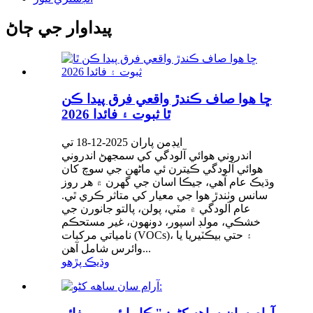
پيداوار جي ڄاڻ
ڇا هوا صاف ڪندڙ واقعي فرق پيدا ڪن
ٿا ثبوت ۽ فائدا 2026
ايڊمن پاران 2025-12-18 تي
اندروني هوائي آلودگي کي سمجهڻ اندروني
هوائي آلودگي ڪيترن ئي ماڻهن جي سوچ کان
وڌيڪ عام آهي، جيڪا اسان جي گهرن ۾ هر روز
سانس وٺندڙ هوا جي معيار کي متاثر ڪري ٿي.
عام آلودگي ۾ مٽي، پولن، پالتو جانورن جي
خشڪي، مولڊ اسپور، دونھون، غير مستحڪم
نامياتي مرکبات (VOCs)، ۽ حتي بيڪٽيريا يا
وائرس شامل آهن...
وڌيڪ پڙهو