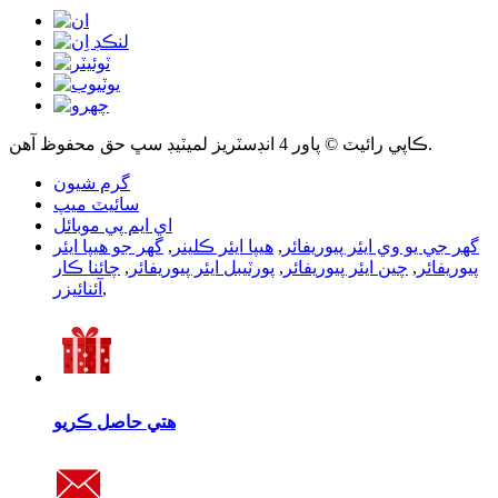
ڪاپي رائيٽ © پاور 4 انڊسٽريز لميٽيڊ سڀ حق محفوظ آهن.
گرم شيون
سائيٽ ميپ
اي ايم پي موبائل
گھر جي يو وي ايئر پيوريفائر
,
هيپا ايئر ڪلينر
,
گھر جو هيپا ايئر
پيوريفائر
,
چين ايئر پيوريفائر
,
پورٽيبل ايئر پيوريفائر
,
چائنا ڪار
,
آئنائيزر
هتي حاصل ڪريو