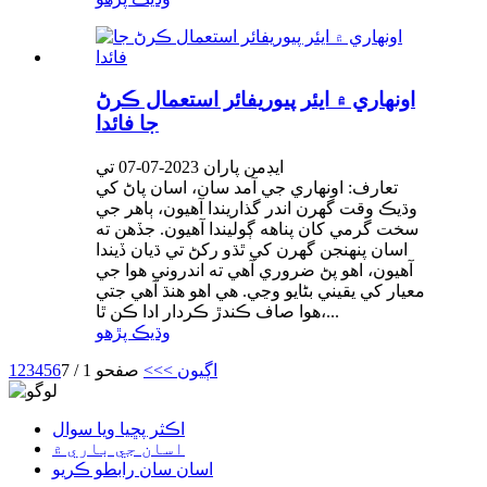
اونهاري ۾ ايئر پيوريفائر استعمال ڪرڻ
جا فائدا
ايڊمن پاران 2023-07-07 تي
تعارف: اونهاري جي آمد سان، اسان پاڻ کي
وڌيڪ وقت گهرن اندر گذاريندا آهيون، ٻاهر جي
سخت گرمي کان پناهه ڳوليندا آهيون. جڏهن ته
اسان پنهنجن گهرن کي ٿڌو رکڻ تي ڌيان ڏيندا
آهيون، اهو پڻ ضروري آهي ته اندروني هوا جي
معيار کي يقيني بڻايو وڃي. هي اهو هنڌ آهي جتي
هوا صاف ڪندڙ ڪردار ادا ڪن ٿا،...
وڌيڪ پڙهو
اڳيون >
>>
صفحو 1 / 7
6
5
4
3
2
1
اڪثر پڇيا ويا سوال
اسان جي باري ۾
اسان سان رابطو ڪريو