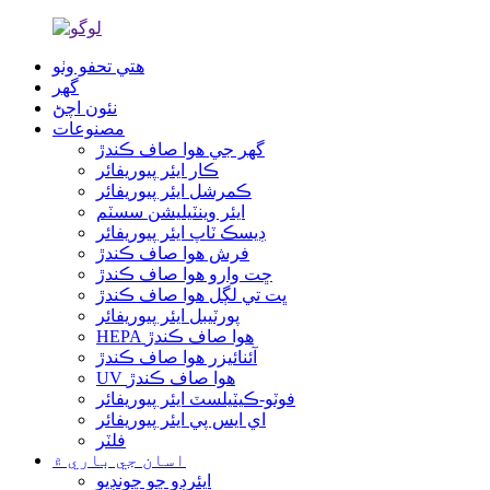
هتي تحفو وٺو
گھر
نئون اچڻ
مصنوعات
گھر جي هوا صاف ڪندڙ
ڪار ايئر پيوريفائر
ڪمرشل ايئر پيوريفائر
ايئر وينٽيليشن سسٽم
ڊيسڪ ٽاپ ايئر پيوريفائر
فرش هوا صاف ڪندڙ
ڇت وارو هوا صاف ڪندڙ
ڀت تي لڳل هوا صاف ڪندڙ
پورٽيبل ايئر پيوريفائر
HEPA هوا صاف ڪندڙ
آئنائيزر هوا صاف ڪندڙ
UV هوا صاف ڪندڙ
فوٽو-ڪيٽيلسٽ ايئر پيوريفائر
اي ايس پي ايئر پيوريفائر
فلٽر
اسان جي باري ۾
ايئرڊو ڇو چونڊيو