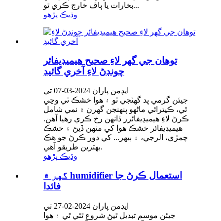
بخارات يا ٻاڦ خارج ڪري ٿو...
وڌيڪ پڙهو
توهان جي گهر لاءِ صحيح هيميڊيفائر
چونڊڻ لاءِ آخري گائيڊ
ايڊمن پاران 2024-03-07 تي
جيئن گرمي پد گهٽجي ٿو ۽ هوا خشڪ ٿي وڃي
ٿي، ڪيترائي ماڻهو پنهنجن گهرن ۾ نمي شامل
ڪرڻ لاءِ هيميڊيفائرز ڏانهن رخ ڪري رهيا آهن.
هيميڊيفائر خشڪ هوا کي منهن ڏيڻ ۽ خشڪ
چمڙي، الرجي، ۽ ٻيهر... کي دور ڪرڻ جو هڪ
بهترين طريقو آهي.
وڌيڪ پڙهو
گهر ۾ humidifier استعمال ڪرڻ جا
فائدا
ايڊمن پاران 2024-02-27 تي
جيئن موسم تبديل ٿيڻ شروع ٿئي ٿي ۽ هوا