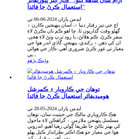
آرام سان ساهه کڻو: "ڪار ايئر پيوريفائر
استعمال ڪرڻ جا فائدا"
ايڊمن پاران 2024-06-06 تي
اڄ جي تيز رفتار دنيا ۾، اسان پنهنجين ڪارن ۾
گهڻو وقت گذاريون ٿا، ڇا اهو ڪم تان نڪرڻ لاءِ
سفر ڪرڻ، ڪم هلائڻ، يا روڊ ٽرپ وٺڻ لاءِ هجي.
ان کي ذهن ۾ رکندي، پنهنجي گاڏي اندر هوا جي
معيار تي غور ڪرڻ ضروري آهي. ڪار جي هوائي
پي...
وڌيڪ پڙهو
توهان جي ڪاروبار ۾ ڪمرشل
هوميڊيفائر استعمال ڪرڻ جا فائدا
ايڊمن پاران 2024-05-28 تي
هڪ ڪاروباري مالڪ جي حيثيت سان، توهان
مسلسل پنهنجن ملازمن ۽ گراهڪن لاءِ ماحول
کي بهتر بڻائڻ جا طريقا ڳولي رهيا آهيو. اندروني
هوا جي معيار جو هڪ اڪثر نظرانداز ڪيل پهلو
نمي آهي. برقرار رکڻ...