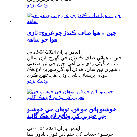
وڌيڪ پڙهو
چين ۾ هوا صاف ڪندڙ جو عروج: تازي
هوا جو ساهه
ايڊمن پاران 2024-04-23 تي
چين ۾ هوائي صاف ڪندڙن جي گهرج تازن سالن
۾ تمام گهڻي وڌي وئي آهي. چين جي تيز صنعتي
۽ شهري ٿيڻ سان، هوائي آلودگي شهرين لاءِ هڪ
وڏي پريشاني بڻجي وئي آهي. تنهن ڪري...
وڌيڪ پڙهو
خوشبو پائڻ جو فن: توهان جي خوشبو
جي تجربي کي وڌائڻ لاءِ هڪ گائيڊ
ايڊمن پاران 2024-04-01 تي
خوشبوءِ جذبات کي جنم ڏين ٿيون، يادون پيدا