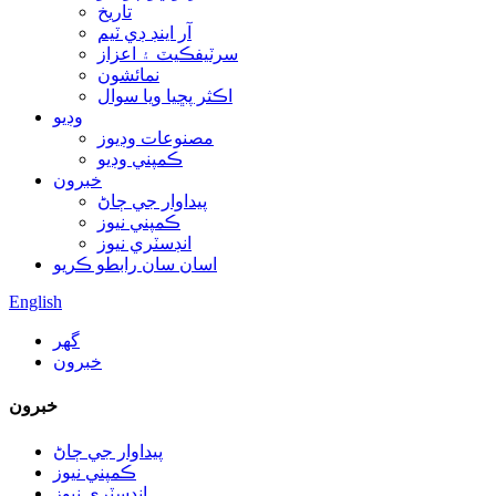
تاريخ
آر اينڊ ڊي ٽيم
سرٽيفڪيٽ ۽ اعزاز
نمائشون
اڪثر پڇيا ويا سوال
وڊيو
مصنوعات وڊيوز
ڪمپني وڊيو
خبرون
پيداوار جي ڄاڻ
ڪمپني نيوز
انڊسٽري نيوز
اسان سان رابطو ڪريو
English
گھر
خبرون
خبرون
پيداوار جي ڄاڻ
ڪمپني نيوز
انڊسٽري نيوز