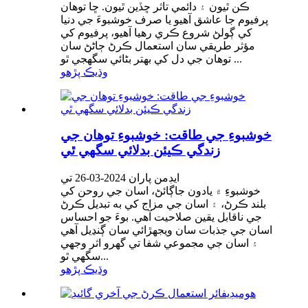
ڪن ٿيون ۽ دائمي تاثر ڇڏين ٿيون. ڇا توهان
پرفيوم جا عاشق آهيو يا صرف خوشبوءَ جي دنيا
کي ڳولڻ شروع ڪري رهيا آهيو، پرفيوم کي
مؤثر طريقي سان استعمال ڪرڻ ڄاڻڻ سان
توهان جي دل کي بهتر بڻائي سگهجي ٿو ...
وڌيڪ پڙهو
خوشبوءِ جي طاقت: خوشبوءِ توهان جي
زندگي ڪيئن بدلائي سگهي ٿي
ايڊمن پاران 2024-03-26 تي
خوشبوءِ ۾ يادون جاڳائڻ، اسان جي روحن کي
بلند ڪرڻ، ۽ اسان جي مزاج کي به تبديل ڪرڻ
جي ناقابل يقين صلاحيت آهي. بوءَ جو احساس
اسان جي جذبات سان ويجهڙائي سان ڳنڍيل آهي
۽ اسان جي مجموعي شفا تي گهرو اثر وجهي
سگهي ٿو...
وڌيڪ پڙهو