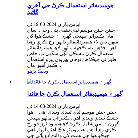
هوميڊيفائر استعمال ڪرڻ جي آخري
گائيڊ
ايڊمن پاران 2024-03-19 تي
جيئن جيئن موسم ٿڌي ٿيندي پئي وڃي، اسان
مان ڪيترائي پنهنجي گهرن ۾ خشڪ هوا کي
منهن ڏيڻ لاءِ هيميوڊائيفائر ڏانهن رخ ڪري رهيا
آهن. جڏهن ته، ڪجهه ماڻهن لاءِ، هيميوڊائيفائر
استعمال ڪرڻ مشڪل لڳي سگهي ٿو، خاص
طور تي جيڪڏهن توهان پهريون ڀيرو استعمال
ڪندڙ آهيو. مان...
وڌيڪ پڙهو
گهر ۾ هيميڊيفائر استعمال ڪرڻ جا فائدا
ايڊمن پاران 2024-03-14 تي
جيئن جيئن موسم ٿڌي ٿيندي ويندي آهي ۽ هوا
خشڪ ٿيندي ويندي آهي، ڪيترائي ماڻهو پنهنجن
گهرن ۾ نمي شامل ڪرڻ لاءِ هيميوڊيئرز جو رخ
ڪري رهيا آهن. هيميوڊيئر هڪ اهڙو اوزار آهي
جيڪو هوا جي همت کي وڌائڻ لاءِ پاڻي جي