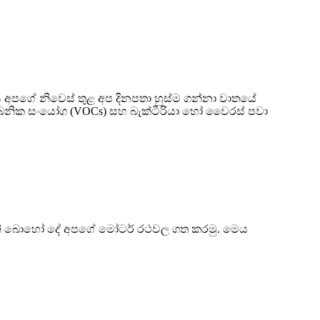
අපගේ නිවෙස් තුළ අප දිනපතා හුස්ම ගන්නා වාතයේ
ලී කාබනික සංයෝග (VOCs) සහ බැක්ටීරියා හෝ වෛරස් පවා
ම වැනි බොහෝ දේ අපගේ මෝටර් රථවල ගත කරමු. මෙය