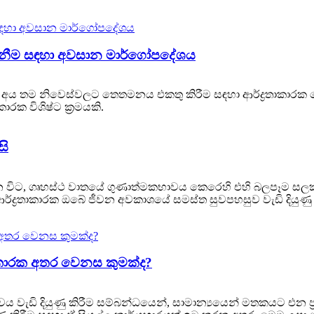
 ගැනීම සඳහා අවසාන මාර්ගෝපදේශය
අය තම නිවෙස්වලට තෙතමනය එකතු කිරීම සඳහා ආර්ද්‍රතාකාරක 
ාරක විශිෂ්ට ක්‍රමයකි.
සි
ිට, ගෘහස්ථ වාතයේ ගුණාත්මකභාවය කෙරෙහි එහි බලපෑම සලකා බැ
. ආර්ද්‍රතාකාරක ඔබේ ජීවන අවකාශයේ සමස්ත සුවපහසුව වැඩි දිය
රතාකාරක අතර වෙනස කුමක්ද?
ඩි දියුණු කිරීම සම්බන්ධයෙන්, සාමාන්‍යයෙන් මතකයට එන ප්‍රධ