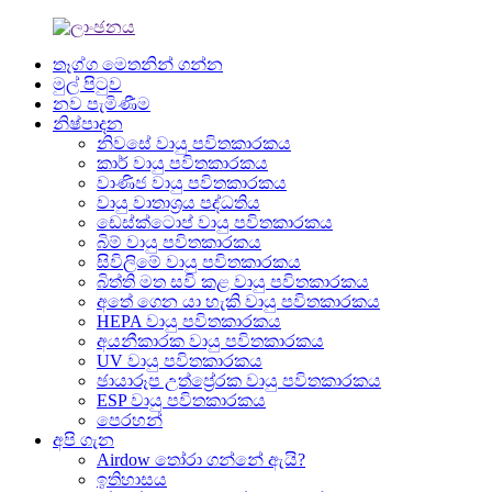
තෑග්ග මෙතනින් ගන්න
මුල් පිටුව
නව පැමිණීම
නිෂ්පාදන
නිවසේ වායු පවිතකාරකය
කාර් වායු පවිතකාරකය
වාණිජ වායු පවිතකාරකය
වායු වාතාශ්‍රය පද්ධතිය
ඩෙස්ක්ටොප් වායු පවිතකාරකය
බිම් වායු පවිතකාරකය
සිවිලිමේ වායු පවිතකාරකය
බිත්ති මත සවි කළ වායු පවිතකාරකය
අතේ ගෙන යා හැකි වායු පවිතකාරකය
HEPA වායු පවිතකාරකය
අයනීකාරක වායු පවිතකාරකය
UV වායු පවිතකාරකය
ඡායාරූප උත්ප්‍රේරක වායු පවිතකාරකය
ESP වායු පවිතකාරකය
පෙරහන්
අපි ගැන
Airdow තෝරා ගන්නේ ඇයි?
ඉතිහාසය