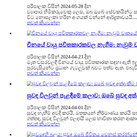
පරිපාලක විසින් 2024-05-28 දින
ව්‍යාපාර හිමිකරුවෙකු ලෙස, ඔබ ඔබේ සේවකයින්ට ස
විට නොසලකා හරින අංගයක් වන්නේ ආර්ද්‍රතාවයයි....
තවත් කියවන්න
චීනයේ වායු පවිතකාරකවල නැගීම: නැවුම් 
පරිපාලක විසින් 2024-04-23 දින
මෑත වසරවලදී චීනයේ වායු පවිතකාරක සඳහා ඇති ඉ
පුරවැසියන්ට ප්‍රධාන ගැටලුවක් බවට පත්ව ඇත. එබැවින
තවත් කියවන්න
සුවඳ විලවුන් පැළඳීමේ කලාව: ඔබේ සුවඳ අත්
පරිපාලක විසින් 2024-04-01 දින
සුවඳ හැඟීම් අවදි කරයි, මතකයන් නිර්මාණය කරයි 
ගත්තද, සුවඳ විලවුන් ඵලදායී ලෙස භාවිතා කරන ආකාර
තවත් කියවන්න