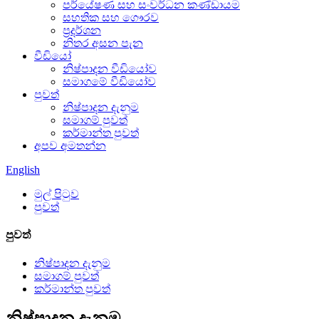
පර්යේෂණ සහ සංවර්ධන කණ්ඩායම
සහතික සහ ගෞරව
ප්‍රදර්ශන
නිතර අසන පැන
වීඩියෝ
නිෂ්පාදන වීඩියෝව
සමාගමේ වීඩියෝව
පුවත්
නිෂ්පාදන දැනුම
සමාගම් පුවත්
කර්මාන්ත පුවත්
අපව අමතන්න
English
මුල් පිටුව
පුවත්
පුවත්
නිෂ්පාදන දැනුම
සමාගම් පුවත්
කර්මාන්ත පුවත්
නිෂ්පාදන දැනුම