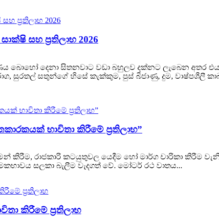
ක්ෂි සහ ප්‍රතිලාභ 2026
 දූෂණය බොහෝ දෙනා සිතනවාට වඩා බහුලව දක්නට ලැබෙන අතර එය 
රාග, සුරතල් සතුන්ගේ හිසේ කැක්කුම, පුස් බීජාණු, දුම, වාෂ්පශී
තකාරකයක් භාවිතා කිරීමේ ප්‍රතිලාභ”
මන් කිරීම, රාජකාරි කටයුතුවල යෙදීම හෝ මාර්ග චාරිකා කිරී
භාවය සලකා බැලීම වැදගත් වේ. මෝටර් රථ වාතය...
ිතා කිරීමේ ප්‍රතිලාභ