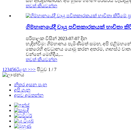
සහ ආර්ද්‍රතාකාරක. අප හුස්ම ගන්නා පරිසරය වැඩිදි
තවත් කියවන්න
ගිම්හානයේදී වායු පවිතකාරකයක් භාවිතා කිරී
පරිපාලක විසින් 2023-07-07 දින
හැඳින්වීම: ගිම්හානය පැමිණීමත් සමඟ, අපි එළිමහ
කෙරෙහි අවධානය යොමු කරන අතරම, ගෘහස්ථ වාතයේ 
වන්නේ මෙහිදීය,...
තවත් කියවන්න
1
2
3
4
5
6
ඊළඟ >
>>
පිටුව 1 / 7
නිතර අසන පැන
අපි ගැන
අපව අමතන්න