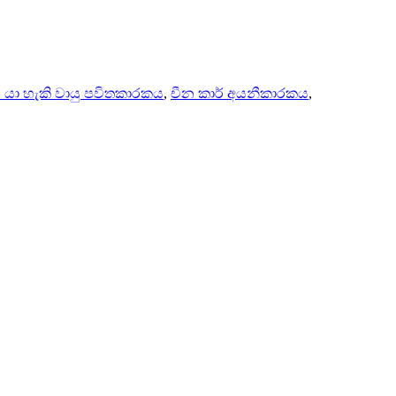
යා හැකි වායු පවිතකාරකය
,
චීන කාර් අයනීකාරකය
,