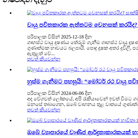
වායු පවිතකාරක ඇත්තටම වෙනසක් කරයිද? සා
පරිපාලක විසින් 2025-12-18 දින
ගෘහස්ථ වායු දූෂණය තේරුම් ගැනීම ගෘහස්ථ වායු
ගුණාත්මක භාවයට බලපායි. පොදු දූෂක අතර දූවිලි, ප
ඇතුළත් වේ...
තවත් කියවන්න
හුස්ම ගැනීමට පහසුයි: “මෝටර් රථ වායු පවි
පරිපාලක විසින් 2024-06-06 දින
අද වේගවත් ලෝකයේ, අපි රැකියාවෙන් ඉවත් වීමට ග
මනසේ තබාගෙන, ඔබේ වාහනය තුළ වාතයේ ගුණාත්මක
තවත් කියවන්න
ඔබේ ව්‍යාපාරයේ වාණිජ ආර්ද්‍රතාකාරකයක් භාව