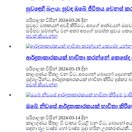
සුවඳෙහි බලය: සුවඳ ඔබේ ජීවිතය වෙනස් 
පරිපාලක විසින් 2024-03-26 දින
සුවඳට මතකයන් අවදි කිරීමට, අපගේ ආත්මයන් ඔසව
සමීපව සම්බන්ධ වන අතර අපගේ සමස්ත සුවය කෙරෙහි
තවත් කියවන්න
ආර්ද්‍රතාකාරකයක් භාවිතා කරන්නේ කෙසේ
පරිපාලක විසින් 2024-03-19 දින
කාලගුණය සීතල වන විට, අපගෙන් බොහෝ දෙනෙක් අ
පුද්ගලයින්ට, ආර්ද්‍රතාකාරකයක් භාවිතා කිරීම දුෂ
තවත් කියවන්න
ඔබේ නිවසේ ආර්ද්‍රතාකාරකයක් භාවිතා කිරීම
පරිපාලක විසින් 2024-03-14 දින
කාලගුණය සීතල වී වාතය වියළි වන විට, බොහෝ අය ත
සඳහා ජල වාෂ්ප හෝ වාෂ්ප මුදා හරින උපකරණයකි...