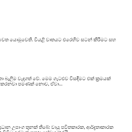
වෙත යොමුවෙති. වියළි වාතයට එරෙහිව සටන් කිරීමට සහ
ලීම වැදගත් වේ. මෙම ගැටළුව විසඳීමට එක් ක්‍රමයක්
ුණු කරනවා පමණක් නොව, ඒවා...
ාන උපාංග තුනක් තිබේ: වායු පවිතකාරක, ආර්ද්‍රතාකාරක