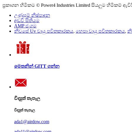
ප්‍රකාශන හිමිකම © Power4 Industries Limited සියලුම හිමිකම් ඇවි
උණුසුම් නිෂ්පාදන
අඩවි සිතියම
AMP ජංගම
නිවසේ Uv වායු පවිතකාරකය
,
හෙපා වායු පවිතකාරකය
,
න
මෙතනින් GITT ගන්න
විද්‍යුත් තැපෑල
විද්‍යුත් තැපෑල
ada1@airdow.com
ada11@airdow.com