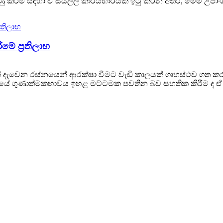
යුණු කිරීම සඳහා ඒ සියල්ල කාර්යභාරයක් ඉටු කරන අතර, මෙම උපාං
මේ ප්‍රතිලාභ
නේ දැවෙන රස්නයෙන් ආරක්ෂා වීමට වැඩි කාලයක් ගෘහස්ථව ගත කරන
ගුණාත්මකභාවය ඉහළ මට්ටමක පවතින බව සහතික කිරීම ද ඒ හා 