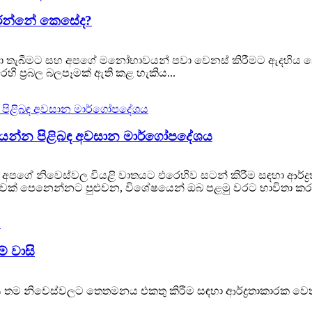
කරන්නේ කෙසේද?
ා තැබීමට සහ අපගේ මනෝභාවයන් පවා වෙනස් කිරීමට ඇදහිය නො
 ප්‍රබල බලපෑමක් ඇති කළ හැකිය...
ද යන්න පිළිබඳ අවසාන මාර්ගෝපදේශය
පගේ නිවෙස්වල වියළි වාතයට එරෙහිව සටන් කිරීම සඳහා ආර්ද
්කර බවක් පෙනෙන්නට පුළුවන, විශේෂයෙන් ඔබ පළමු වරට භාවිතා කර
ේ වාසි
ම නිවෙස්වලට තෙතමනය එකතු කිරීම සඳහා ආර්ද්‍රතාකාරක වෙත යොම