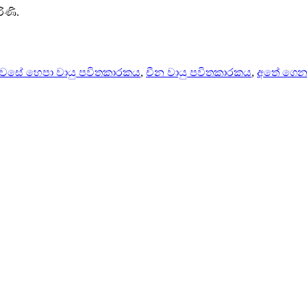
රිණි.
ිවසේ හෙපා වායු පවිතකාරකය
,
චීන වායු පවිතකාරකය
,
අතේ ගෙන 