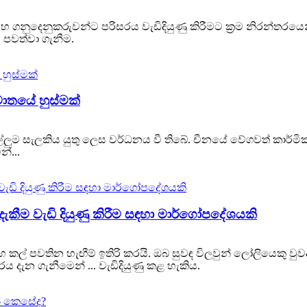
හ ගනුදෙනුකරුවන්ට පරිසරය වැඩිදියුණු කිරීමට ක්‍රම නිරන්තර
 පවත්වා ගැනීම.
වාතයේ හුස්මක්
ල්ලුම සැලකිය යුතු ලෙස වර්ධනය වී තිබේ. චීනයේ වේගවත් කා
්...
දැකීම වැඩි දියුණු කිරීම සඳහා මාර්ගෝපදේශයකි
සහ කල් පවතින හැඟීම් ඉතිරි කරයි. ඔබ සුවඳ විලවුන් ලෝලියෙකු
ය දැන ගැනීමෙන් ... වැඩිදියුණු කළ හැකිය.