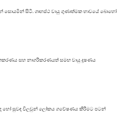
යෙන් සොයමින් සිටී. ගෘහස්ථ වායු ගුණාත්මක භාවයේ බොහෝ
ර්මිකකරණය සහ නාගරීකරණයත් සමඟ වායු දූෂණය
 වුවද හෝ සුවඳ විලවුන් ලෝකය ගවේෂණය කිරීමට පටන්