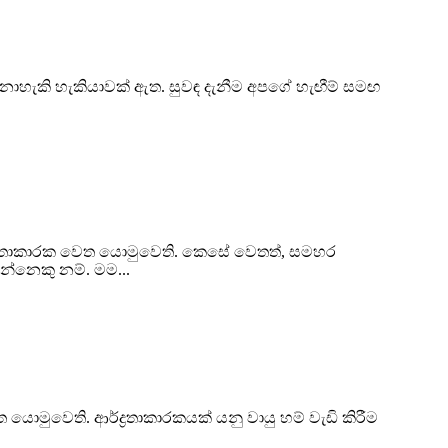
හැකි හැකියාවක් ඇත. සුවඳ දැනීම අපගේ හැඟීම් සමඟ
්‍රතාකාරක වෙත යොමුවෙති. කෙසේ වෙතත්, සමහර
න්නෙකු නම්. මම...
ුවෙති. ආර්ද්‍රතාකාරකයක් යනු වායු හම් වැඩි කිරීම