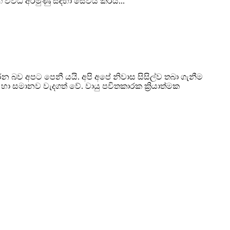
ග විවිධ අරමුණු සඳහා සේවය කරයි...
 බව අපට පෙනී යයි. අපි අපේ නිවාස සිසිල්ව තබා ගැනීම
සමානව වැදගත් වේ. වායු පවිතකාරක ක්‍රියාත්මක