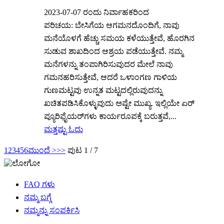
2023-07-07 ರಂದು ನಿರ್ವಾಹಕರಿಂದ
ಪರಿಚಯ: ಬೇಸಿಗೆಯ ಆಗಮನದೊಂದಿಗೆ, ನಾವು
ಮನೆಯೊಳಗೆ ಹೆಚ್ಚು ಸಮಯ ಕಳೆಯುತ್ತೇವೆ, ಹೊರಗಿನ
ಸುಡುವ ಶಾಖದಿಂದ ಆಶ್ರಯ ಪಡೆಯುತ್ತೇವೆ. ನಮ್ಮ
ಮನೆಗಳನ್ನು ತಂಪಾಗಿರಿಸುವುದರ ಮೇಲೆ ನಾವು
ಗಮನಹರಿಸುತ್ತೇವೆ, ಆದರೆ ಒಳಾಂಗಣ ಗಾಳಿಯ
ಗುಣಮಟ್ಟವು ಉನ್ನತ ಮಟ್ಟದಲ್ಲಿರುವುದನ್ನು
ಖಚಿತಪಡಿಸಿಕೊಳ್ಳುವುದು ಅಷ್ಟೇ ಮುಖ್ಯ. ಇಲ್ಲಿಯೇ ಏರ್
ಪ್ಯೂರಿಫೈಯರ್‌ಗಳು ಕಾರ್ಯರೂಪಕ್ಕೆ ಬರುತ್ತವೆ,...
ಮತ್ತಷ್ಟು ಓದು
1
2
3
4
5
6
ಮುಂದೆ >
>>
ಪುಟ 1 / 7
FAQ ಗಳು
ನಮ್ಮ ಬಗ್ಗೆ
ನಮ್ಮನ್ನು ಸಂಪರ್ಕಿಸಿ