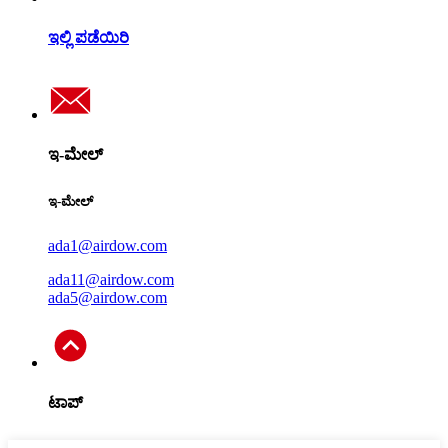
ಇಲ್ಲಿ ಪಡೆಯಿರಿ
ಇ-ಮೇಲ್
ಇ-ಮೇಲ್
ada1@airdow.com
ada11@airdow.com
ada5@airdow.com
ಟಾಪ್