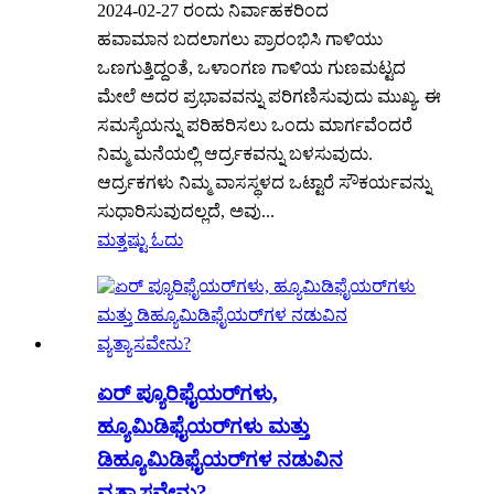
2024-02-27 ರಂದು ನಿರ್ವಾಹಕರಿಂದ
ಹವಾಮಾನ ಬದಲಾಗಲು ಪ್ರಾರಂಭಿಸಿ ಗಾಳಿಯು
ಒಣಗುತ್ತಿದ್ದಂತೆ, ಒಳಾಂಗಣ ಗಾಳಿಯ ಗುಣಮಟ್ಟದ
ಮೇಲೆ ಅದರ ಪ್ರಭಾವವನ್ನು ಪರಿಗಣಿಸುವುದು ಮುಖ್ಯ. ಈ
ಸಮಸ್ಯೆಯನ್ನು ಪರಿಹರಿಸಲು ಒಂದು ಮಾರ್ಗವೆಂದರೆ
ನಿಮ್ಮ ಮನೆಯಲ್ಲಿ ಆರ್ದ್ರಕವನ್ನು ಬಳಸುವುದು.
ಆರ್ದ್ರಕಗಳು ನಿಮ್ಮ ವಾಸಸ್ಥಳದ ಒಟ್ಟಾರೆ ಸೌಕರ್ಯವನ್ನು
ಸುಧಾರಿಸುವುದಲ್ಲದೆ, ಅವು...
ಮತ್ತಷ್ಟು ಓದು
ಏರ್ ಪ್ಯೂರಿಫೈಯರ್‌ಗಳು,
ಹ್ಯೂಮಿಡಿಫೈಯರ್‌ಗಳು ಮತ್ತು
ಡಿಹ್ಯೂಮಿಡಿಫೈಯರ್‌ಗಳ ನಡುವಿನ
ವ್ಯತ್ಯಾಸವೇನು?