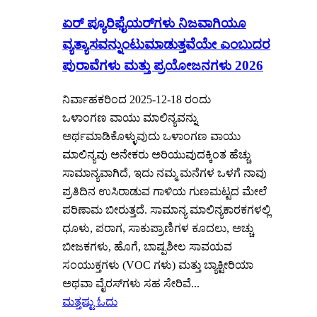
ಏರ್ ಪ್ಯೂರಿಫೈಯರ್‌ಗಳು ನಿಜವಾಗಿಯೂ
ವ್ಯತ್ಯಾಸವನ್ನುಂಟುಮಾಡುತ್ತವೆಯೇ ಎಂಬುದರ
ಪುರಾವೆಗಳು ಮತ್ತು ಪ್ರಯೋಜನಗಳು 2026
ನಿರ್ವಾಹಕರಿಂದ 2025-12-18 ರಂದು
ಒಳಾಂಗಣ ವಾಯು ಮಾಲಿನ್ಯವನ್ನು
ಅರ್ಥಮಾಡಿಕೊಳ್ಳುವುದು ಒಳಾಂಗಣ ವಾಯು
ಮಾಲಿನ್ಯವು ಅನೇಕರು ಅರಿಯುವುದಕ್ಕಿಂತ ಹೆಚ್ಚು
ಸಾಮಾನ್ಯವಾಗಿದೆ, ಇದು ನಮ್ಮ ಮನೆಗಳ ಒಳಗೆ ನಾವು
ಪ್ರತಿದಿನ ಉಸಿರಾಡುವ ಗಾಳಿಯ ಗುಣಮಟ್ಟದ ಮೇಲೆ
ಪರಿಣಾಮ ಬೀರುತ್ತದೆ. ಸಾಮಾನ್ಯ ಮಾಲಿನ್ಯಕಾರಕಗಳಲ್ಲಿ
ಧೂಳು, ಪರಾಗ, ಸಾಕುಪ್ರಾಣಿಗಳ ಕೂದಲು, ಅಚ್ಚು
ಬೀಜಕಗಳು, ಹೊಗೆ, ಬಾಷ್ಪಶೀಲ ಸಾವಯವ
ಸಂಯುಕ್ತಗಳು (VOC ಗಳು) ಮತ್ತು ಬ್ಯಾಕ್ಟೀರಿಯಾ
ಅಥವಾ ವೈರಸ್‌ಗಳು ಸಹ ಸೇರಿವೆ...
ಮತ್ತಷ್ಟು ಓದು