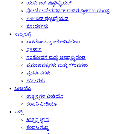
ಯುವಿ ಏರ್ ಪ್ಯೂರಿಫೈಯರ್
ಫೋಟೋ-ವೇಗವರ್ಧಕ ಗಾಳಿ ಶುದ್ಧೀಕರಣ ಯಂತ್ರ
ESP ಏರ್ ಪ್ಯೂರಿಫೈಯರ್
ಶೋಧಕಗಳು
ನಮ್ಮ ಬಗ್ಗೆ
ಏರ್‌ಡೋವನ್ನು ಏಕೆ ಆರಿಸಬೇಕು
ಇತಿಹಾಸ
ಸಂಶೋಧನೆ ಮತ್ತು ಅಭಿವೃದ್ಧಿ ತಂಡ
ಪ್ರಮಾಣಪತ್ರಗಳು ಮತ್ತು ಗೌರವಗಳು
ಪ್ರದರ್ಶನಗಳು
FAQ ಗಳು
ವೀಡಿಯೊ
ಉತ್ಪನ್ನಗಳ ವೀಡಿಯೊ
ಕಂಪನಿ ವೀಡಿಯೊ
ಸುದ್ದಿ
ಉತ್ಪನ್ನ ಜ್ಞಾನ
ಕಂಪನಿ ಸುದ್ದಿ