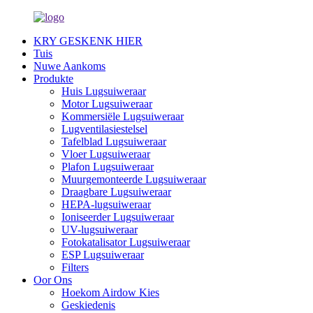
KRY GESKENK HIER
Tuis
Nuwe Aankoms
Produkte
Huis Lugsuiweraar
Motor Lugsuiweraar
Kommersiële Lugsuiweraar
Lugventilasiestelsel
Tafelblad Lugsuiweraar
Vloer Lugsuiweraar
Plafon Lugsuiweraar
Muurgemonteerde Lugsuiweraar
Draagbare Lugsuiweraar
HEPA-lugsuiweraar
Ioniseerder Lugsuiweraar
UV-lugsuiweraar
Fotokatalisator Lugsuiweraar
ESP Lugsuiweraar
Filters
Oor Ons
Hoekom Airdow Kies
Geskiedenis