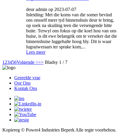
deur admin op 2023-07-07
Inleiding: Met die koms van die somer bevind
ons onsself meer tyd binnenshuis deur te bring,
op soek na skuiling teen die versengende hitte
buite. Terwyl ons fokus op die koel hou van ons
huise, is dit ewe belangrik om te verseker dat die
binnenshuise luggehalte hoog bly. Dit is waar
lugsuiweraars ter sprake kom,...
Lees meer
1
2
3
4
5
6
Volgende >
>>
Bladsy 1 / 7
Gereelde vrae
Oor Ons
Kontak Ons
Kopiereg © Power4 Industries Beperk Alle regte voorbehou.