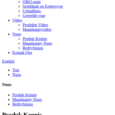
O&O-span
Sertifikate en Eerbewyse
Uitstallings
Gereelde vrae
Video
Produkte Video
Maatskappyvideo
Nuus
Produk Kennis
Maatskappy Nuus
Bedryfsnuus
Kontak Ons
English
Tuis
Nuus
Nuus
Produk Kennis
Maatskappy Nuus
Bedryfsnuus
Produk Kennis