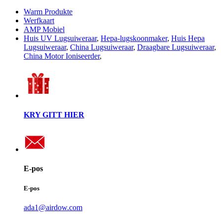
Warm Produkte
Werfkaart
AMP Mobiel
Huis UV Lugsuiweraar
,
Hepa-lugskoonmaker
,
Huis Hepa
Lugsuiweraar
,
China Lugsuiweraar
,
Draagbare Lugsuiweraar
,
China Motor Ioniseerder
,
KRY GITT HIER
E-pos
E-pos
ada1@airdow.com