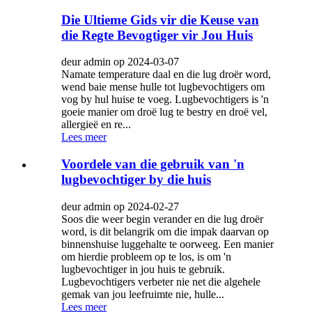
Die Ultieme Gids vir die Keuse van
die Regte Bevogtiger vir Jou Huis
deur admin op 2024-03-07
Namate temperature daal en die lug droër word,
wend baie mense hulle tot lugbevochtigers om
vog by hul huise te voeg. Lugbevochtigers is 'n
goeie manier om droë lug te bestry en droë vel,
allergieë en re...
Lees meer
Voordele van die gebruik van 'n
lugbevochtiger by die huis
deur admin op 2024-02-27
Soos die weer begin verander en die lug droër
word, is dit belangrik om die impak daarvan op
binnenshuise luggehalte te oorweeg. Een manier
om hierdie probleem op te los, is om 'n
lugbevochtiger in jou huis te gebruik.
Lugbevochtigers verbeter nie net die algehele
gemak van jou leefruimte nie, hulle...
Lees meer