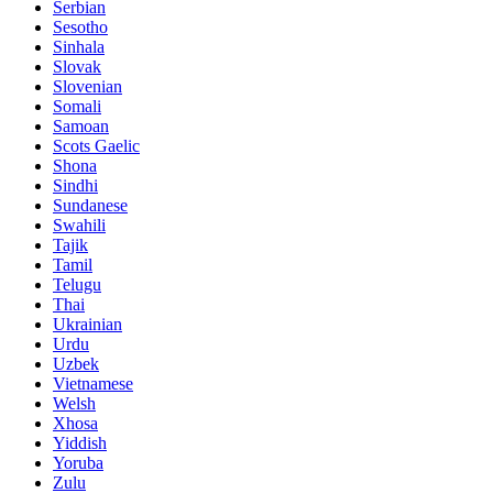
Serbian
Sesotho
Sinhala
Slovak
Slovenian
Somali
Samoan
Scots Gaelic
Shona
Sindhi
Sundanese
Swahili
Tajik
Tamil
Telugu
Thai
Ukrainian
Urdu
Uzbek
Vietnamese
Welsh
Xhosa
Yiddish
Yoruba
Zulu