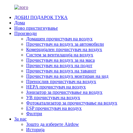
ДОБИЈ ПОДАРОК ​​ТУКА
Дома
Ново пристигнување
Производи
Домашен прочистувач на воздух
Прочистувач на воздух за автомобили
Комерцијален прочистувач на воздух
Систем за вентилација на воздух
Прочистувач на воздух за на маса
Прочистувач на воздух на подот
Прочистувач на воздух на таванот
Прочистувач на воздух монтиран на ѕид
Пренослив прочистувач на воздух
HEPA прочистувач на воздух
Јонизатор за прочистување на воздух
УВ прочистувач на воздух
Фотокатализатор за прочистување на воздух
ESP прочистувач на воздух
Филтри
За нас
Зошто да изберете Airdow
Историја