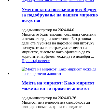
Уметноста на носење мирис: Водич
за подобрување на вашето мирисно
искуство
од администратор на 2024-04-01
Мирисите будат емоции, создаваат спомени
и оставаат трајни впечатоци. Без разлика
дали сте љубител на парфеми или штотуку
почнувате да го истражувате светот на
мирисите, знаењето како ефикасно да го
користите парфемот може да го подобри ...
Прочитај повеќе
Моќта на мирисот: Како мирисот
може да ви го промени животот
од администратор на 2024-03-26
Мирисот има неверојатна способност да
евоцира спомени, да ни го подигне