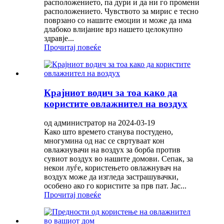
расположението, па дури и да ни го промени
расположението. Чувството за мирис е тесно
поврзано со нашите емоции и може да има
длабоко влијание врз нашето целокупно
здравје...
Прочитај повеќе
Крајниот водич за тоа како да
користите овлажнител на воздух
од администратор на 2024-03-19
Како што времето станува постудено,
многумина од нас се свртуваат кон
овлажнувачи на воздух за борба против
сувиот воздух во нашите домови. Сепак, за
некои луѓе, користењето овлажнувач на
воздух може да изгледа застрашувачки,
особено ако го користите за прв пат. Јас...
Прочитај повеќе