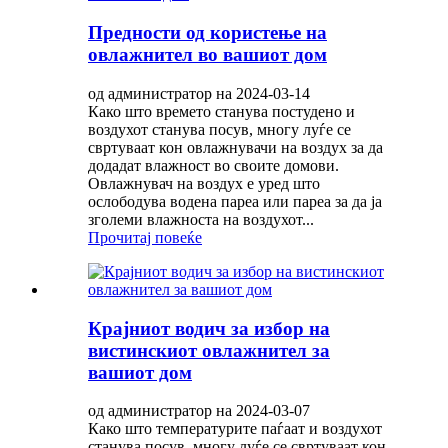
Предности од користење на
овлажнител во вашиот дом
од администратор на 2024-03-14
Како што времето станува постудено и
воздухот станува посув, многу луѓе се
свртуваат кон овлажнувачи на воздух за да
додадат влажност во своите домови.
Овлажнувач на воздух е уред што
ослободува водена пареа или пареа за да ја
зголеми влажноста на воздухот...
Прочитај повеќе
Крајниот водич за избор на
вистинскиот овлажнител за
вашиот дом
од администратор на 2024-03-07
Како што температурите паѓаат и воздухот
станува посув, многу луѓе се свртуваат кон