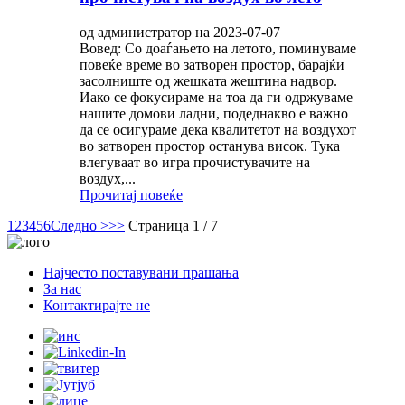
од администратор на 2023-07-07
Вовед: Со доаѓањето на летото, поминуваме
повеќе време во затворен простор, барајќи
засолниште од жешката жештина надвор.
Иако се фокусираме на тоа да ги одржуваме
нашите домови ладни, подеднакво е важно
да се осигураме дека квалитетот на воздухот
во затворен простор останува висок. Тука
влегуваат во игра прочистувачите на
воздух,...
Прочитај повеќе
1
2
3
4
5
6
Следно >
>>
Страница 1 / 7
Најчесто поставувани прашања
За нас
Контактирајте не