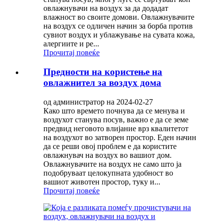
овлажнувачи на воздух за да додадат
влажност во своите домови. Овлажнувачите
на воздух се одличен начин за борба против
сувиот воздух и ублажување на сувата кожа,
алергиите и ре...
Прочитај повеќе
Предности на користење на
овлажнител за воздух дома
од администратор на 2024-02-27
Како што времето почнува да се менува и
воздухот станува посув, важно е да се земе
предвид неговото влијание врз квалитетот
на воздухот во затворен простор. Еден начин
да се реши овој проблем е да користите
овлажнувач на воздух во вашиот дом.
Овлажнувачите на воздух не само што ја
подобруваат целокупната удобност во
вашиот животен простор, туку и...
Прочитај повеќе