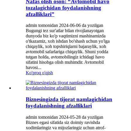
Nafas olish oson: “Avtomobil havo
tozalagichidan foydalanishning
afzalliklari”
admin tomonidan 2024-06-06 da yozilgan
Bugungi tez sur'atlar bilan rivojlanayotgan
dunyoda biz ko'p vaqtimizni mashinamizda
o'tkazamiz, xoh ishdan bo'shash uchun yo'lga
chiqaylik, xoh topshiriqlarni bajaraylik, xoh
avtomobil safarlariga chiqaylik. Shuni yodda
tutgan holda, avtomobilingiz ichidagi havo
sifatini hisobga olish muhimdir. Avtomobil
havosi...
Ko'proq o'qish
Biznesingizda tijorat namlagichidan
foydalanishning afzalliklari
admin tomonidan 2024-05-28 da yozilgan
Biznes egasi sifatida siz doimiy ravishda
xodimlaringiz va mijozlaringiz uchun atrof-