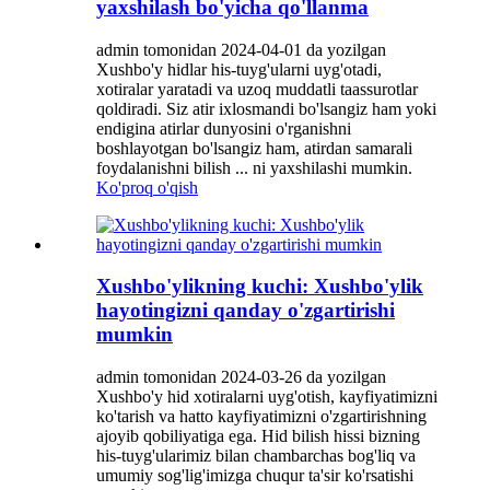
yaxshilash bo'yicha qo'llanma
admin tomonidan 2024-04-01 da yozilgan
Xushbo'y hidlar his-tuyg'ularni uyg'otadi,
xotiralar yaratadi va uzoq muddatli taassurotlar
qoldiradi. Siz atir ixlosmandi bo'lsangiz ham yoki
endigina atirlar dunyosini o'rganishni
boshlayotgan bo'lsangiz ham, atirdan samarali
foydalanishni bilish ... ni yaxshilashi mumkin.
Ko'proq o'qish
Xushbo'ylikning kuchi: Xushbo'ylik
hayotingizni qanday o'zgartirishi
mumkin
admin tomonidan 2024-03-26 da yozilgan
Xushbo'y hid xotiralarni uyg'otish, kayfiyatimizni
ko'tarish va hatto kayfiyatimizni o'zgartirishning
ajoyib qobiliyatiga ega. Hid bilish hissi bizning
his-tuyg'ularimiz bilan chambarchas bog'liq va
umumiy sog'lig'imizga chuqur ta'sir ko'rsatishi