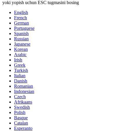
yoki yopish uchun ESC tugmasini bosing
English
French
German
Portuguese
Spanish
Russian
Japanese
Korean
Arabic
Irish
Greek
Turkish
Italian
Danish
Romanian
Indonesian
Czech
Afrikaans
Swedish
Polish
Basque
Catalan
Esperanto