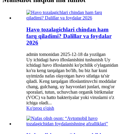
Havo tozalagichlari chindan ham
farq qiladimi? Dalillar va foydalar
2026
admin tomonidan 2025-12-18 da yozilgan
Uy ichidagi havo ifloslanishini tushunish Uy
ichidagi havo ifloslanishi ko'pchilik o'ylaganidan
ko'ra keng tarqalgan bo'lib, bu biz har kuni
uyimizda nafas olayotgan havo sifatiga ta'sir
qiladi. Keng tarqalgan ifloslantiruvchi moddalar
chang, gulchang, uy hayvonlari junlari, mog'or
sporalari, tutun, uchuvchan organik birikmalar
(VOC) va hatto bakteriyalar yoki viruslarni o'z
ichiga oladi...
Ko'proq o'qish