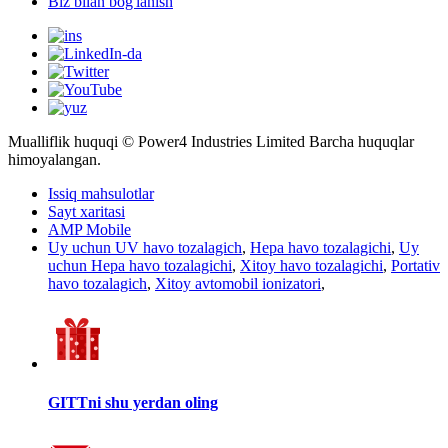
Biz bilan bog'lanish
Mualliflik huquqi © Power4 Industries Limited Barcha huquqlar
himoyalangan.
Issiq mahsulotlar
Sayt xaritasi
AMP Mobile
Uy uchun UV havo tozalagich
,
Hepa havo tozalagichi
,
Uy
uchun Hepa havo tozalagichi
,
Xitoy havo tozalagichi
,
Portativ
havo tozalagich
,
Xitoy avtomobil ionizatori
,
GITTni shu yerdan oling