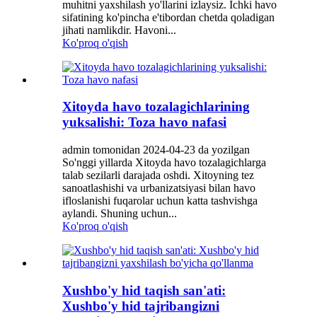
muhitni yaxshilash yo'llarini izlaysiz. Ichki havo
sifatining ko'pincha e'tibordan chetda qoladigan
jihati namlikdir. Havoni...
Ko'proq o'qish
Xitoyda havo tozalagichlarining
yuksalishi: Toza havo nafasi
admin tomonidan 2024-04-23 da yozilgan
So'nggi yillarda Xitoyda havo tozalagichlarga
talab sezilarli darajada oshdi. Xitoyning tez
sanoatlashishi va urbanizatsiyasi bilan havo
ifloslanishi fuqarolar uchun katta tashvishga
aylandi. Shuning uchun...
Ko'proq o'qish
Xushbo'y hid taqish san'ati:
Xushbo'y hid tajribangizni