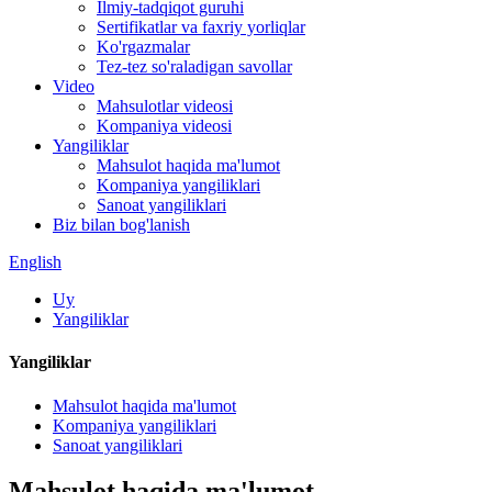
Ilmiy-tadqiqot guruhi
Sertifikatlar va faxriy yorliqlar
Ko'rgazmalar
Tez-tez so'raladigan savollar
Video
Mahsulotlar videosi
Kompaniya videosi
Yangiliklar
Mahsulot haqida ma'lumot
Kompaniya yangiliklari
Sanoat yangiliklari
Biz bilan bog'lanish
English
Uy
Yangiliklar
Yangiliklar
Mahsulot haqida ma'lumot
Kompaniya yangiliklari
Sanoat yangiliklari
Mahsulot haqida ma'lumot