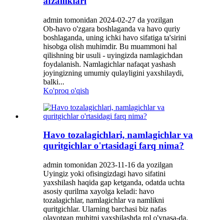
afzalliklari
admin tomonidan 2024-02-27 da yozilgan
Ob-havo o'zgara boshlaganda va havo quriy
boshlaganda, uning ichki havo sifatiga ta'sirini
hisobga olish muhimdir. Bu muammoni hal
qilishning bir usuli - uyingizda namlagichdan
foydalanish. Namlagichlar nafaqat yashash
joyingizning umumiy qulayligini yaxshilaydi,
balki...
Ko'proq o'qish
Havo tozalagichlari, namlagichlar va
quritgichlar o'rtasidagi farq nima?
admin tomonidan 2023-11-16 da yozilgan
Uyingiz yoki ofisingizdagi havo sifatini
yaxshilash haqida gap ketganda, odatda uchta
asosiy qurilma xayolga keladi: havo
tozalagichlar, namlagichlar va namlikni
quritgichlar. Ularning barchasi biz nafas
olayotgan muhitni yaxshilashda rol o'ynasa-da,