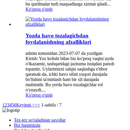
bu qurilmalar turli maqsadlarga xizmat qiladi...
Ko'proq o'qish
Yozda havo tozalagichdan
foydalanishning afzalliklari
admin tomonidan 2023-07-07 da yozilgan
Kirish: Yoz kelishi bilan biz ko'proq vaqtni uyda
o'tkazamiz, tashqaridagi jazirama issiqdan panoh
topamiz. Uylarimizni salqin saqlashga e'tibor
qaratsak-da, ichki havo sifati yuqori darajada
bo'lishini ta'minlash ham bir xil darajada
muhimdir. Bu yerda havo tozalagichlar rol
o'ynaydi,...
Ko'proq o'qish
1
2
3
4
5
6
Keyingi >
>>
1-sahifa / 7
Tez-tez so'raladigan savollar
Biz haqimizda