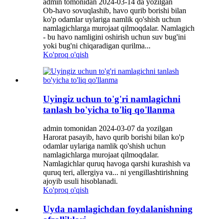
admin tomonidan 2024-03-14 da yozilgan
Ob-havo sovuqlashib, havo qurib borishi bilan
ko'p odamlar uylariga namlik qo'shish uchun
namlagichlarga murojaat qilmoqdalar. Namlagich
- bu havo namligini oshirish uchun suv bug'ini
yoki bug'ni chiqaradigan qurilma...
Ko'proq o'qish
Uyingiz uchun to'g'ri namlagichni
tanlash bo'yicha to'liq qo'llanma
admin tomonidan 2024-03-07 da yozilgan
Harorat pasayib, havo qurib borishi bilan ko'p
odamlar uylariga namlik qo'shish uchun
namlagichlarga murojaat qilmoqdalar.
Namlagichlar quruq havoga qarshi kurashish va
quruq teri, allergiya va... ni yengillashtirishning
ajoyib usuli hisoblanadi.
Ko'proq o'qish
Uyda namlagichdan foydalanishning