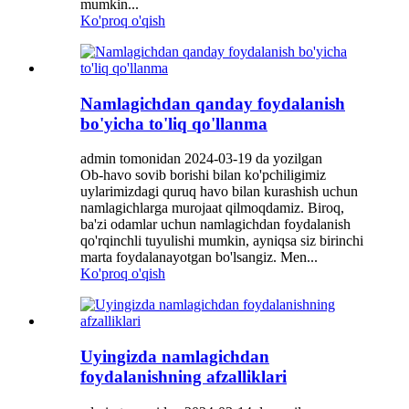
mumkin...
Ko'proq o'qish
Namlagichdan qanday foydalanish
bo'yicha to'liq qo'llanma
admin tomonidan 2024-03-19 da yozilgan
Ob-havo sovib borishi bilan ko'pchiligimiz
uylarimizdagi quruq havo bilan kurashish uchun
namlagichlarga murojaat qilmoqdamiz. Biroq,
ba'zi odamlar uchun namlagichdan foydalanish
qo'rqinchli tuyulishi mumkin, ayniqsa siz birinchi
marta foydalanayotgan bo'lsangiz. Men...
Ko'proq o'qish
Uyingizda namlagichdan
foydalanishning afzalliklari