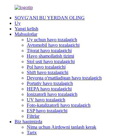
SOVG'ANI BU YERDAN OLING
Uy
Yangi kelish
Mahsulotlar
Uy uchun havo tozalagich
Avtomobil havo tozalagichi
Tijorat havo tozalagichi
Havo shamollatish tizimi
Stol usti havo tozalagichi
Pol havo tozalagichi
Shift havo tozalagichi
Devorga o'rnatiladigan havo tozalagich
Portativ havo tozalagich
HEPA havo tozalagichi
Ionizatorli havo tozalagich
UV havo tozalagich
Foto-katalizatorli havo tozalagich
ESP havo tozalagichi
Filtrlar
Biz haqimizda
Nima uchun Airdowni tanlash kerak
Tarix