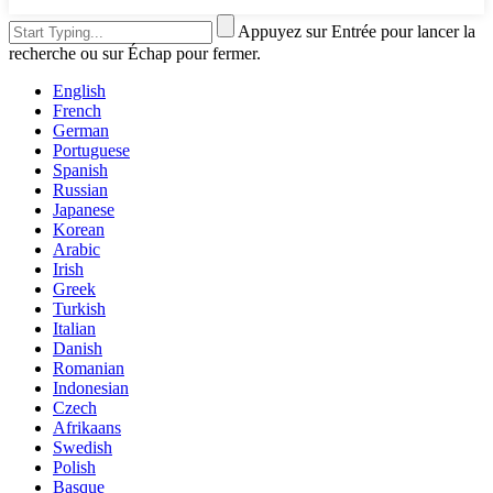
Appuyez sur Entrée pour lancer la
recherche ou sur Échap pour fermer.
English
French
German
Portuguese
Spanish
Russian
Japanese
Korean
Arabic
Irish
Greek
Turkish
Italian
Danish
Romanian
Indonesian
Czech
Afrikaans
Swedish
Polish
Basque