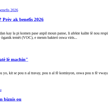
s? Prèv ak benefis 2026
n kay la pi komen pase anpil moun panse, li afekte kalite lè nou resp
 òganik temèt (VOC), e menm bakteri oswa viris...
katè lè machin"
 yo, kit se pou n al travay, pou n al fè komisyon, oswa pou n fè vway
n biznis ou