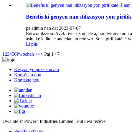
Benefis ki genyen nan itilizasyon yon pirifik
pa admin nan dat 2023-07-07
Entwodiksyon: Avèk rive sezon lete a, nou twouve nou ap 
asire ke kalite lè andedan an rete wo. Se la pirifikatè lè yo
Li plis
1
2
3
4
5
6
Pwochen >
>>
Paj 1 / 7
Kesyon yo poze souvan
Konsènan nou
Kontakte nou
Dwa otè © Power4 Industries Limited Tout dwa rezève.
Pwodwi cho yo