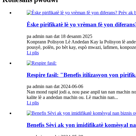
Èske pirifikatè lè yo vrèman fè yon diferan
pa admin nan dat 18 desanm 2025
Konprann Polisyon Lè Andedan Kay la Polisyon lè andeda
pousyè, polèn, po bèt kay, espò mwazi, lafimen, konpoze
Li plis
Respire fasil: "Benefis itilizasyon yon pirifi
pa admin nan dat 2024-06-06
Nan mond rapid jodi a, nou pase anpil tan nan machin nou
kalite lè a andedan machin ou. Lè machin nan...
Li plis
Benefis Sèvi ak yon imidifikatè komèsyal na