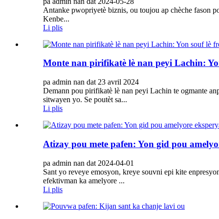
pa admin nan dat 2024-05-28
Antanke pwopriyetè biznis, ou toujou ap chèche fason p
Kenbe...
Li plis
Monte nan pirifikatè lè nan peyi Lachin: Yon
pa admin nan dat 23 avril 2024
Demann pou pirifikatè lè nan peyi Lachin te ogmante anp
sitwayen yo. Se poutèt sa...
Li plis
Atizay pou mete pafen: Yon gid pou amelyo
pa admin nan dat 2024-04-01
Sant yo reveye emosyon, kreye souvni epi kite enpresyo
efektivman ka amelyore ...
Li plis