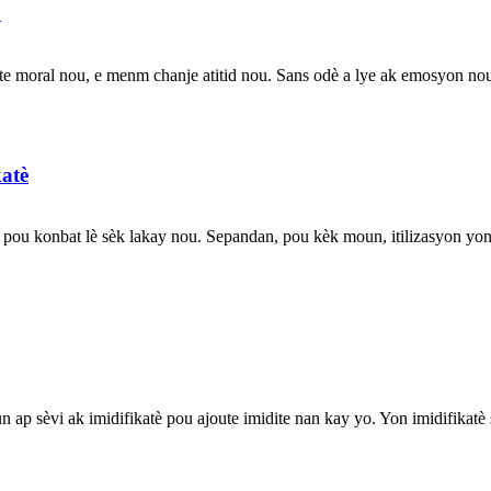
u
 moral nou, e menm chanje atitid nou. Sans odè a lye ak emosyon nou 
katè
 pou konbat lè sèk lakay nou. Sepandan, pou kèk moun, itilizasyon yon im
moun ap sèvi ak imidifikatè pou ajoute imidite nan kay yo. Yon imidifika