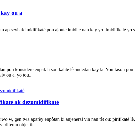
 kay ou a
un ap sèvi ak imidifikatè pou ajoute imidite nan kay yo. Imidifikatè yo s
òtan pou konsidere enpak li sou kalite lè andedan kay la. Yon fason po
iv ou a, yo tou...
ifikatè ak dezumidifikatè
wo w, gen twa aparèy enpòtan ki anjeneral vin nan tèt ou: pirifikatè lè
 diferan objektif...