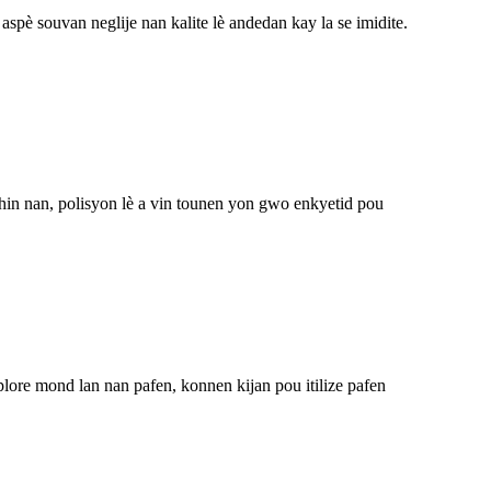
è souvan neglije nan kalite lè andedan kay la se imidite.
hin nan, polisyon lè a vin tounen yon gwo enkyetid pou
ore mond lan nan pafen, konnen kijan pou itilize pafen