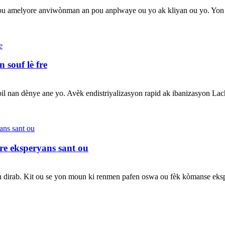
ou amelyore anviwònman an pou anplwaye ou yo ak kliyan ou yo. Yon asp
 souf lè fre
il nan dènye ane yo. Avèk endistriyalizasyon rapid ak ibanizasyon Lac
re eksperyans sant ou
n dirab. Kit ou se yon moun ki renmen pafen oswa ou fèk kòmanse ekspl