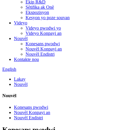
Ekip R&D
Sètifika ak Onè
Ekspozisyon
Kesyon yo poze souvan
Videyo
Videyo pwodwi yo
Videyo Konpayi an
Nouvèl
Konesans pwodwi
Nouvèl Konpayi an
Nouvèl Endistri
Kontakte nou
English
Lakay
Nouvèl
Nouvèl
Konesans pwodwi
Nouvèl Konpayi an
Nouvèl Endistri
Konesans pwodwi