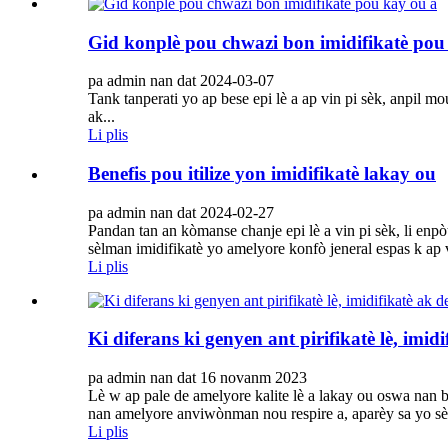
Gid konplè pou chwazi bon imidifikatè pou
pa admin nan dat 2024-03-07
Tank tanperati yo ap bese epi lè a ap vin pi sèk, anpil mo
ak...
Li plis
Benefis pou itilize yon imidifikatè lakay ou
pa admin nan dat 2024-02-27
Pandan tan an kòmanse chanje epi lè a vin pi sèk, li enp
sèlman imidifikatè yo amelyore konfò jeneral espas k ap v
Li plis
Ki diferans ki genyen ant pirifikatè lè, imid
pa admin nan dat 16 novanm 2023
Lè w ap pale de amelyore kalite lè a lakay ou oswa nan bi
nan amelyore anviwònman nou respire a, aparèy sa yo sèvi
Li plis