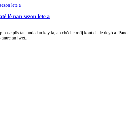
atè lè nan sezon lete a
pase plis tan andedan kay la, ap chèche refij kont chalè deyò a. Pand
 antre an jwèt,...