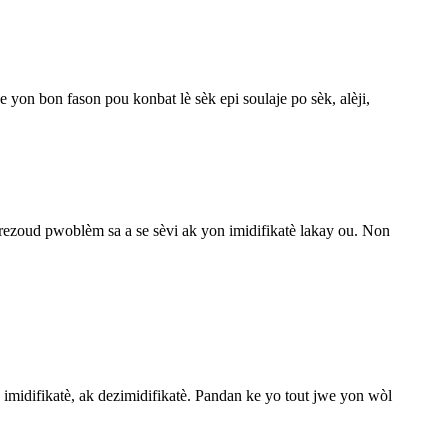
e yon bon fason pou konbat lè sèk epi soulaje po sèk, alèji,
u rezoud pwoblèm sa a se sèvi ak yon imidifikatè lakay ou. Non
, imidifikatè, ak dezimidifikatè. Pandan ke yo tout jwe yon wòl