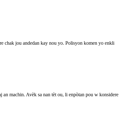
ire chak jou andedan kay nou yo. Polisyon komen yo enkli
aj an machin. Avèk sa nan tèt ou, li enpòtan pou w konsidere