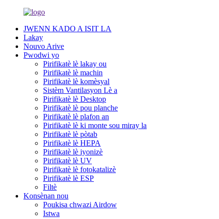
JWENN KADO A ISIT LA
Lakay
Nouvo Arive
Pwodwi yo
Pirifikatè lè lakay ou
Pirifikatè lè machin
Pirifikatè lè komèsyal
Sistèm Vantilasyon Lè a
Pirifikatè lè Desktop
Pirifikatè lè pou planche
Pirifikatè lè plafon an
Pirifikatè lè ki monte sou miray la
Pirifikatè lè pòtab
Pirifikatè lè HEPA
Pirifikatè lè iyonizè
Pirifikatè lè UV
Pirifikatè lè fotokatalizè
Pirifikatè lè ESP
Filtè
Konsènan nou
Poukisa chwazi Airdow
Istwa