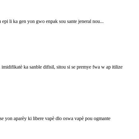
epi li ka gen yon gwo enpak sou sante jeneral nou...
idifikatè ka sanble difisil, sitou si se premye fwa w ap itilize
tè se yon aparèy ki libere vapè dlo oswa vapè pou ogmante