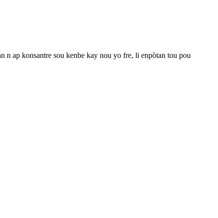
an n ap konsantre sou kenbe kay nou yo fre, li enpòtan tou pou