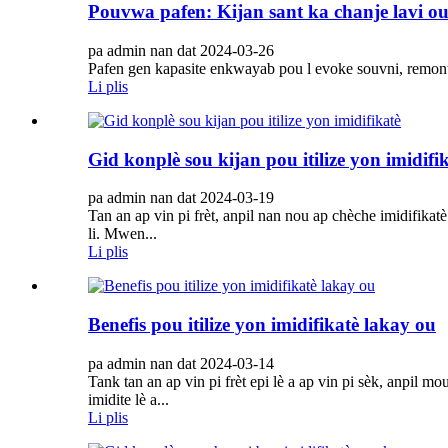
Pouvwa pafen: Kijan sant ka chanje lavi o
pa admin nan dat 2024-03-26
Pafen gen kapasite enkwayab pou l evoke souvni, remonte
Li plis
Gid konplè sou kijan pou itilize yon imidifi
pa admin nan dat 2024-03-19
Tan an ap vin pi frèt, anpil nan nou ap chèche imidifikatè
li. Mwen...
Li plis
Benefis pou itilize yon imidifikatè lakay ou
pa admin nan dat 2024-03-14
Tank tan an ap vin pi frèt epi lè a ap vin pi sèk, anpil 
imidite lè a...
Li plis