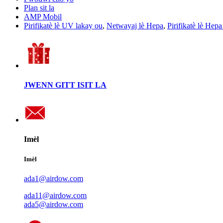
Plan sit la
AMP Mobil
Pirifikatè lè UV lakay ou
,
Netwayaj lè Hepa
,
Pirifikatè lè Hepa
JWENN GITT ISIT LA
Imèl
Imèl
ada1@airdow.com
ada11@airdow.com
ada5@airdow.com