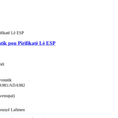
atik pou Pirifikatè Lè ESP
mèt
wostatik
ADA981/ADA982
wensipal)