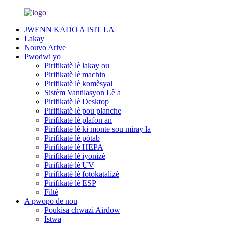
JWENN KADO A ISIT LA
Lakay
Nouvo Arive
Pwodwi yo
Pirifikatè lè lakay ou
Pirifikatè lè machin
Pirifikatè lè komèsyal
Sistèm Vantilasyon Lè a
Pirifikatè lè Desktop
Pirifikatè lè pou planche
Pirifikatè lè plafon an
Pirifikatè lè ki monte sou miray la
Pirifikatè lè pòtab
Pirifikatè lè HEPA
Pirifikatè lè iyonizè
Pirifikatè lè UV
Pirifikatè lè fotokatalizè
Pirifikatè lè ESP
Filtè
A pwopo de nou
Poukisa chwazi Airdow
Istwa