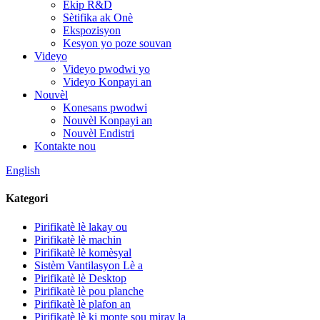
Ekip R&D
Sètifika ak Onè
Ekspozisyon
Kesyon yo poze souvan
Videyo
Videyo pwodwi yo
Videyo Konpayi an
Nouvèl
Konesans pwodwi
Nouvèl Konpayi an
Nouvèl Endistri
Kontakte nou
English
Kategori
Pirifikatè lè lakay ou
Pirifikatè lè machin
Pirifikatè lè komèsyal
Sistèm Vantilasyon Lè a
Pirifikatè lè Desktop
Pirifikatè lè pou planche
Pirifikatè lè plafon an
Pirifikatè lè ki monte sou miray la