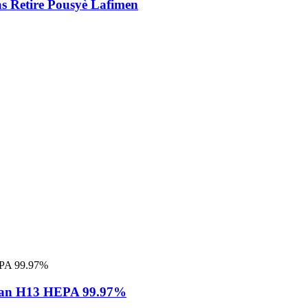
s Retire Pousyè Lafimen
asman H13 HEPA 99.97%