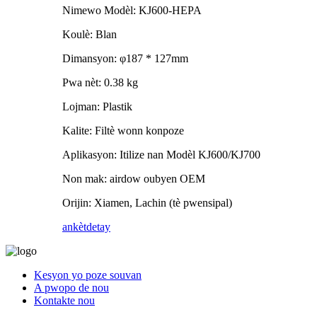
Nimewo Modèl: KJ600-HEPA
Koulè: Blan
Dimansyon: φ187 * 127mm
Pwa nèt: 0.38 kg
Lojman: Plastik
Kalite: Filtè wonn konpoze
Aplikasyon: Itilize nan Modèl KJ600/KJ700
Non mak: airdow oubyen OEM
Orijin: Xiamen, Lachin (tè pwensipal)
ankèt
detay
Kesyon yo poze souvan
A pwopo de nou
Kontakte nou