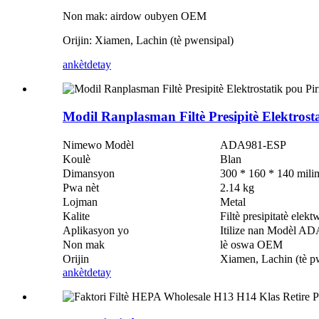
Non mak: airdow oubyen OEM
Orijin: Xiamen, Lachin (tè pwensipal)
ankèt
detay
Modil Ranplasman Filtè Presipitè Elektrost
Nimewo Modèl
ADA981-ESP
Koulè
Blan
Dimansyon
300 * 160 * 140 mili
Pwa nèt
2.14 kg
Lojman
Metal
Kalite
Filtè presipitatè elekt
Aplikasyon yo
Itilize nan Modèl 
Non mak
lè oswa OEM
Orijin
Xiamen, Lachin (tè p
ankèt
detay