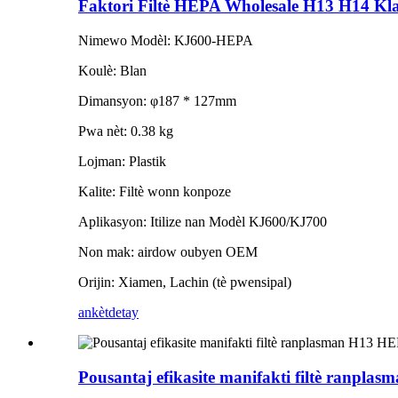
Faktori Filtè HEPA Wholesale H13 H14 Kla
Nimewo Modèl: KJ600-HEPA
Koulè: Blan
Dimansyon: φ187 * 127mm
Pwa nèt: 0.38 kg
Lojman: Plastik
Kalite: Filtè wonn konpoze
Aplikasyon: Itilize nan Modèl KJ600/KJ700
Non mak: airdow oubyen OEM
Orijin: Xiamen, Lachin (tè pwensipal)
ankèt
detay
Pousantaj efikasite manifakti filtè ranpl