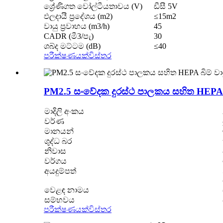
ශ්‍රේණිගත වෝල්ටීයතාවය (V)
ඩීසී 5V
ඵලදායී ප්‍රදේශය (m2)
≤15m2
වායු ප්‍රවාහය (m3/h)
45
CADR (මී3/පැ)
30
ශබ්ද මට්ටම (dB)
≤40
පරීක්ෂණයක්
විස්තර
PM2.5 සංවේදක දුරස්ථ පාලකය සහිත HEPA 
මාදිලි අංකය
වර්ණ
මානයන්
ශුද්ධ බර
නිවාස
වර්ගය
අයදුම්පත්
වෙළඳ නාමය
සම්භවය
පරීක්ෂණයක්
විස්තර