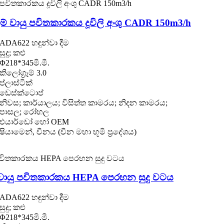
ම් වායු පවිතකාරකය දූවිලි අංශු CADR 150m3/h
ADA622 හඳුන්වා දීම
සුදු; කළු
Φ218*345මි.මී.
කිලෝග්‍රෑම් 3.0
ප්ලාස්ටික්
ඩෙස්ක්ටොප්
නිවස; කාර්යාලය; විසිත්ත කාමරය; නිදන කාමරය;
පාසල; රෝහල
එයාර්ඩෝ හෝ OEM
ෂියාමෙන්, චීනය (චීන මහා භූමි ප්‍රදේශය)
වායු පවිතකාරකය HEPA පෙරහන සුදු වටය
ADA622 හඳුන්වා දීම
සුදු; කළු
Φ218*345මි.මී.