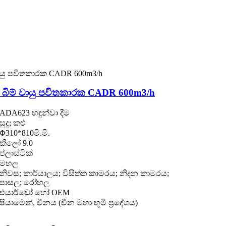
බිම් වායු පවිතකාරක CADR 600m3/h
ADA623 හඳුන්වා දීම
සුදු; කළු
Φ310*810මි.මී.
කිලෝ 9.0
ප්ලාස්ටික්
මහල
නිවස; කාර්යාලය; විසිත්ත කාමරය; නිදන කාමරය;
පාසල; රෝහල
එයාර්ඩෝ හෝ OEM
ෂියාමෙන්, චීනය (චීන මහා භූමි ප්‍රදේශය)