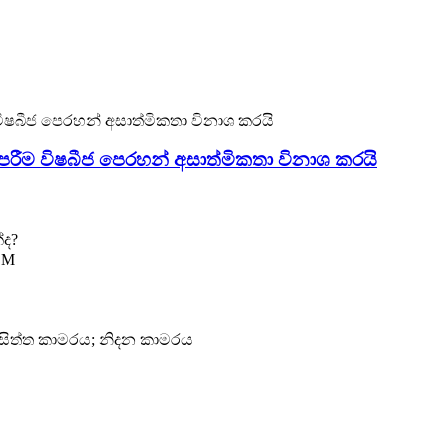
ෙරීම විෂබීජ පෙරහන් අසාත්මිකතා විනාශ කරයි
්ද?
EM
ිසිත්ත කාමරය; නිදන කාමරය