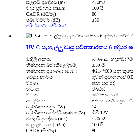
ඵලදායී ප්‍රදේශය (m2)
≤20m2
වායු ප්‍රවාහය (m3/h)
100 යි
CADR (මී3/පැ)
80
ශබ්ද මට්ටම (dB)
≤50
පරීක්ෂණයක්
විස්තර
UV-C සැහැල්ලු වායු පවිතකාරකය 6 අදියර ප
මාදිලි අංකය.
ADA603 හඳුන්වා දීම
නිෂ්පාදන බර (කිලෝග්‍රෑම්)
3.50 යි
නිෂ්පාදන ප්‍රමාණය (මි.මී.)
Φ214*680 යනු කුමක
වෙළඳ නාමය
ගුවන් ප්‍රවාහනය/ O
වර්ණ
කළු; සුදු; රිදී
නිවාස
ඒබීඑස්
වර්ගය
ඩෙස්ක්ටොප්
අයදුම්පත
නිවස; කාර්යාලය; ව
ශ්‍රේණිගත බලය (W)
14
ශ්‍රේණිගත වෝල්ටීයතාවය (V)
ඩීසී 12V
ඵලදායී ප්‍රදේශය (m2)
≤20m2
වායු ප්‍රවාහය (m3/h)
100 යි
CADR (මී3/පැ)
80