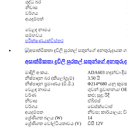
ශුද්ධ බර
නිවාස
වර්ගය
අයදුම්පත්
වෙළඳ නාමය
සම්භවය
පරීක්ෂණයක්
විස්තර
අසාත්මිකතා දූවිලි සුරතල් සතුන්ගේ අනතුර
මාදිලි අංකය.
ADA603 හඳුන්වා දීම
නිෂ්පාදන බර (කිලෝග්‍රෑම්)
3.50 යි
නිෂ්පාදන ප්‍රමාණය (මි.මී.)
Φ214*680 යනු කුමක
වෙළඳ නාමය
ගුවන් ප්‍රවාහනය/ O
වර්ණ
කළු; සුදු; රිදී
නිවාස
ඒබීඑස්
වර්ගය
ඩෙස්ක්ටොප්
අයදුම්පත
නිවස; කාර්යාලය; ව
ශ්‍රේණිගත බලය (W)
14
ශ්‍රේණිගත වෝල්ටීයතාවය (V)
ඩීසී 12V