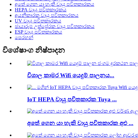
අතේ ගෙන යා හැකි වායු පවිතකාරකය
HEPA වායු පවිතකාරකය
අයනීකාරක වායු පවිතකාරකය
UV වායු පවිතකාරකය
ඡායාරූප උත්ප්‍රේරක වායු පවිතකාරකය
ESP වායු පවිතකාරකය
පෙරහන්
විශේෂාංග නිෂ්පාදන
විශාල කාමර Wifi යෙදුම් පාලනය...
IoT HEPA වායු පවිතකාරක Tuya ...
අතේ ගෙන යා හැකි වායු පවිතකාරක අළු ...