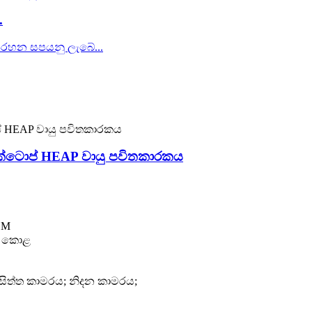
.
ස්ක්ටොප් HEAP වායු පවිතකාරකය
EM
ල්; කොළ
ිසිත්ත කාමරය; නිදන කාමරය;