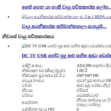
අතේ ගෙන යා හැකි වායු පවිතකාරක ලෝහ..
වායු අයනීකාරක කර්මාන්තශාලා සැපයුම්...
නිවසේ වායු පවිතකාරකය
DC 5V USB පෝට් සුදු කළු සහිත කුඩා ඩෙ
මාදිලි අංකය.
ADA399 හඳුන්වා දීම
නිෂ්පාදන බර (කිලෝග්‍රෑම්)
1.00 යි
නිෂ්පාදන ප්‍රමාණය (මි.මී.)
160*160*180
වෙළඳ නාමය
ගුවන් ප්‍රවාහනය/ O
වර්ණ
කළු; සුදු; රෝස; නි
නිවාස
ඒබීඑස්
වර්ගය
ඩෙස්ක්ටොප්
නිවස; කාර්යාලය; ව
අයදුම්පත
පාසල; රෝහල
ශ්‍රේණිගත බලය (W)
4