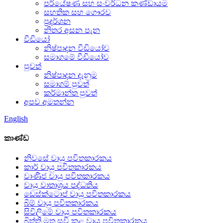
පර්යේෂණ සහ සංවර්ධන කණ්ඩායම
සහතික සහ ගෞරව
ප්‍රදර්ශන
නිතර අසන පැන
වීඩියෝ
නිෂ්පාදන වීඩියෝව
සමාගමේ වීඩියෝව
පුවත්
නිෂ්පාදන දැනුම
සමාගම් පුවත්
කර්මාන්ත පුවත්
අපව අමතන්න
English
කාණ්ඩ
නිවසේ වායු පවිතකාරකය
කාර් වායු පවිතකාරකය
වාණිජ වායු පවිතකාරකය
වායු වාතාශ්‍රය පද්ධතිය
ඩෙස්ක්ටොප් වායු පවිතකාරකය
බිම් වායු පවිතකාරකය
සිවිලිමේ වායු පවිතකාරකය
බිත්ති මත සවි කළ වායු පවිතකාරකය