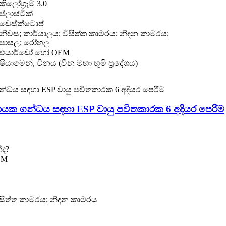
කිලෝග්‍රෑම් 3.0
ප්ලාස්ටික්
ඩෙස්ක්ටොප්
නිවස; කාර්යාලය; විසිත්ත කාමරය; නිදන කාමරය;
පාසල; රෝහල
එයාර්ඩෝ හෝ OEM
ෂියාමෙන්, චීනය (චීන මහා භූමි ප්‍රදේශය)
ුදායක ගන්ධය සඳහා ESP වායු පවිතකාරක 6 අදියර පෙරීම
්ද?
EM
ිසිත්ත කාමරය; නිදන කාමරය