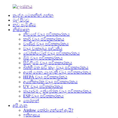
තෑග්ග මෙතනින් ගන්න
මුල් පිටුව
නව පැමිණීම
නිෂ්පාදන
නිවසේ වායු පවිතකාරකය
කාර් වායු පවිතකාරකය
වාණිජ වායු පවිතකාරකය
වායු වාතාශ්‍රය පද්ධතිය
ඩෙස්ක්ටොප් වායු පවිතකාරකය
බිම් වායු පවිතකාරකය
සිවිලිමේ වායු පවිතකාරකය
බිත්ති මත සවි කළ වායු පවිතකාරකය
අතේ ගෙන යා හැකි වායු පවිතකාරකය
HEPA වායු පවිතකාරකය
අයනීකාරක වායු පවිතකාරකය
UV වායු පවිතකාරකය
ඡායාරූප උත්ප්‍රේරක වායු පවිතකාරකය
ESP වායු පවිතකාරකය
පෙරහන්
අපි ගැන
Airdow තෝරා ගන්නේ ඇයි?
ඉතිහාසය