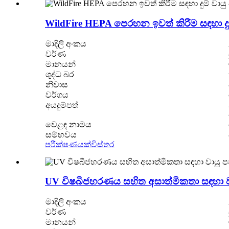
WildFire HEPA පෙරහන ඉවත් කිරීම සඳහා දු
මාදිලි අංකය
වර්ණ
මානයන්
ශුද්ධ බර
නිවාස
වර්ගය
අයදුම්පත්
වෙළඳ නාමය
සම්භවය
පරීක්ෂණයක්
විස්තර
UV විෂබීජහරණය සහිත අසාත්මිකතා සඳහා 
මාදිලි අංකය
වර්ණ
මානයන්