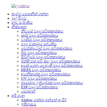
තෑග්ග මෙතනින් ගන්න
මුල් පිටුව
නව පැමිණීම
නිෂ්පාදන
නිවසේ වායු පවිතකාරකය
කාර් වායු පවිතකාරකය
වාණිජ වායු පවිතකාරකය
වායු වාතාශ්‍රය පද්ධතිය
ඩෙස්ක්ටොප් වායු පවිතකාරකය
බිම් වායු පවිතකාරකය
සිවිලිමේ වායු පවිතකාරකය
බිත්ති මත සවි කළ වායු පවිතකාරකය
අතේ ගෙන යා හැකි වායු පවිතකාරකය
HEPA වායු පවිතකාරකය
අයනීකාරක වායු පවිතකාරකය
UV වායු පවිතකාරකය
ඡායාරූප උත්ප්‍රේරක වායු පවිතකාරකය
ESP වායු පවිතකාරකය
පෙරහන්
අපි ගැන
Airdow තෝරා ගන්නේ ඇයි?
ඉතිහාසය