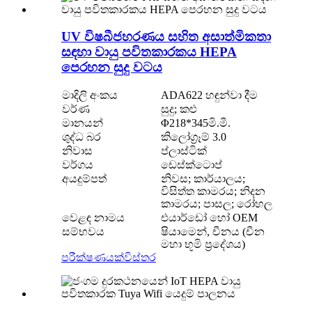
UV විෂබීජහරණය සහිත අසාත්මිකතා
සඳහා වායු පවිතකාරකය HEPA
පෙරහන සුදු වටය
මාදිලි අංකය
ADA622 හඳුන්වා දීම
වර්ණ
සුදු; කළු
මානයන්
Φ218*345මි.මී.
ශුද්ධ බර
කිලෝග්‍රෑම් 3.0
නිවාස
ප්ලාස්ටික්
වර්ගය
ඩෙස්ක්ටොප්
අයදුම්පත්
නිවස; කාර්යාලය;
විසිත්ත කාමරය; නිදන
කාමරය; පාසල; රෝහල
වෙළඳ නාමය
එයාර්ඩෝ හෝ OEM
සම්භවය
ෂියාමෙන්, චීනය (චීන
මහා භූමි ප්‍රදේශය)
පරීක්ෂණයක්
විස්තර