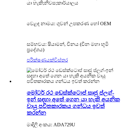
යා හැකි;නිවස;කාර්යාලය
වෙළඳ නාමය: ගුවන් උපකරණ හෝ OEM
සම්භවය: ෂියාමන්, චීනය (චීන මහා භූමි
ප්‍රදේශය)
පරීක්ෂණයක්
විස්තර
මෝටර් රථ ඩෙස්ක්ටොප් සෘජු ප්ලග්-
ඉන් සඳහා අතේ ගෙන යා හැකි අයනික
වායු පවිතකාරකය ගන්ධය ඉවත්
කරන්න
මාදිලි අංකය: ADA729U