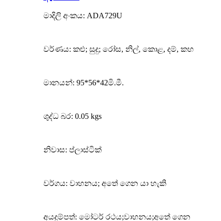
මාදිලි අංකය: ADA729U
වර්ණය: කළු; සුදු; රෝස, නිල්, කොළ, දම්, කහ
මානයන්: 95*56*42මි.මී.
ශුද්ධ බර: 0.05 kgs
නිවාස: ප්ලාස්ටික්
වර්ගය: වාහනය; අතේ ගෙන යා හැකි
අයදුම්පත්: මෝටර් රථය;වාහනය;අතේ ගෙන