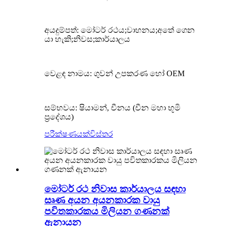
අයදුම්පත්: මෝටර් රථය;වාහනය;අතේ ගෙන
යා හැකි;නිවස;කාර්යාලය
වෙළඳ නාමය: ගුවන් උපකරණ හෝ OEM
සම්භවය: ෂියාමන්, චීනය (චීන මහා භූමි
ප්‍රදේශය)
පරීක්ෂණයක්
විස්තර
මෝටර් රථ නිවාස කාර්යාලය සඳහා
සෘණ අයන අයනකාරක වායු
පවිතකාරකය මිලියන ගණනක්
ඇනායන