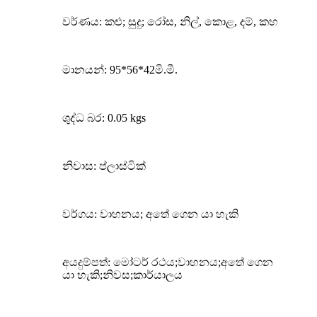
වර්ණය: කළු; සුදු; රෝස, නිල්, කොළ, දම්, කහ
මානයන්: 95*56*42මි.මී.
ශුද්ධ බර: 0.05 kgs
නිවාස: ප්ලාස්ටික්
වර්ගය: වාහනය; අතේ ගෙන යා හැකි
අයදුම්පත්: මෝටර් රථය;වාහනය;අතේ ගෙන
යා හැකි;නිවස;කාර්යාලය