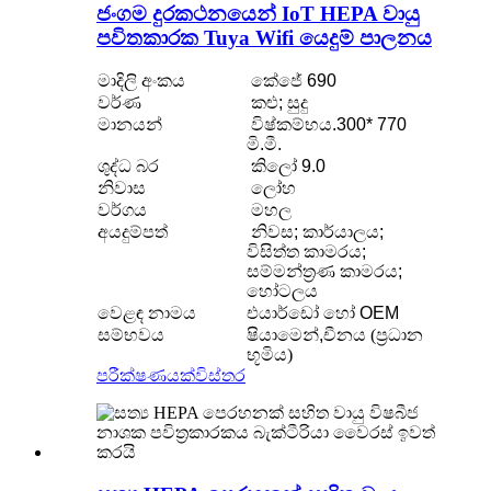
ජංගම දුරකථනයෙන් IoT HEPA වායු
පවිතකාරක Tuya Wifi යෙදුම් පාලනය
මාදිලි අංකය
කේජේ 690
වර්ණ
කළු; සුදු
මානයන්
විෂ්කම්භය.300* 770
මි.මී.
ශුද්ධ බර
කිලෝ 9.0
නිවාස
ලෝහ
වර්ගය
මහල
අයදුම්පත්
නිවස; කාර්යාලය;
විසිත්ත කාමරය;
සම්මන්ත්‍රණ කාමරය;
හෝටලය
වෙළඳ නාමය
එයාර්ඩෝ හෝ OEM
සම්භවය
ෂියාමෙන්,
චීනය (ප්‍රධාන
භූමිය)
පරීක්ෂණයක්
විස්තර