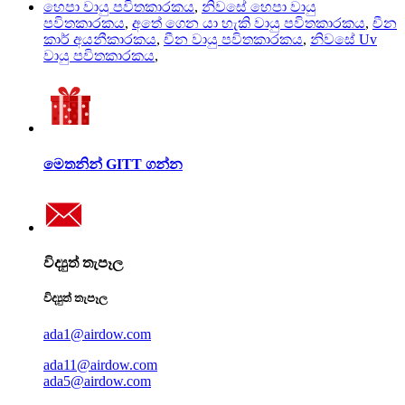
හෙපා වායු පවිතකාරකය
,
නිවසේ හෙපා වායු
පවිතකාරකය
,
අතේ ගෙන යා හැකි වායු පවිතකාරකය
,
චීන
කාර් අයනීකාරකය
,
චීන වායු පවිතකාරකය
,
නිවසේ Uv
වායු පවිතකාරකය
,
මෙතනින් GITT ගන්න
විද්‍යුත් තැපෑල
විද්‍යුත් තැපෑල
ada1@airdow.com
ada11@airdow.com
ada5@airdow.com