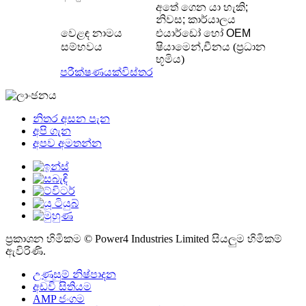
අතේ ගෙන යා හැකි;
නිවස; කාර්යාලය
වෙළඳ නාමය
එයාර්ඩෝ හෝ OEM
සම්භවය
ෂියාමෙන්,
චීනය (ප්‍රධාන
භූමිය)
පරීක්ෂණයක්
විස්තර
නිතර අසන පැන
අපි ගැන
අපව අමතන්න
ප්‍රකාශන හිමිකම © Power4 Industries Limited සියලුම හිමිකම්
ඇවිරිණි.
උණුසුම් නිෂ්පාදන
අඩවි සිතියම
AMP ජංගම