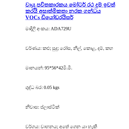
වායු පවිතකාරකය මෝටර් රථ දුම් ඉවත්
කරයි අසාත්මිකතා නරක ගන්ධය
VOCs ඩියෝඩරයිසර්
මාදිලි අංකය: ADA729U
වර්ණය: කළු; සුදු; රෝස, නිල්, කොළ, දම්, කහ
මානයන්: 95*56*42මි.මී.
ශුද්ධ බර: 0.05 kgs
නිවාස: ප්ලාස්ටික්
වර්ගය: වාහනය; අතේ ගෙන යා හැකි