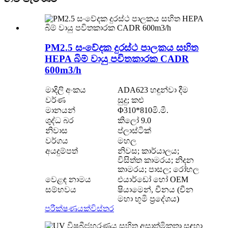
PM2.5 සංවේදක දුරස්ථ පාලකය සහිත
HEPA බිම් වායු පවිතකාරක CADR
600m3/h
මාදිලි අංකය
ADA623 හඳුන්වා දීම
වර්ණ
සුදු; කළු
මානයන්
Φ310*810මි.මී.
ශුද්ධ බර
කිලෝ 9.0
නිවාස
ප්ලාස්ටික්
වර්ගය
මහල
අයදුම්පත්
නිවස; කාර්යාලය;
විසිත්ත කාමරය; නිදන
කාමරය; පාසල; රෝහල
වෙළඳ නාමය
එයාර්ඩෝ හෝ OEM
සම්භවය
ෂියාමෙන්, චීනය (චීන
මහා භූමි ප්‍රදේශය)
පරීක්ෂණයක්
විස්තර