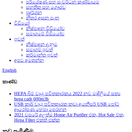
පර්යේෂණ සහ සංවර්ධන කණ්ඩායම
සහතික සහ ගෞරව
ප්‍රදර්ශන
නිතර අසන පැන
වීඩියෝ
නිෂ්පාදන වීඩියෝව
සමාගමේ වීඩියෝව
පුවත්
නිෂ්පාදන දැනුම
සමාගම් පුවත්
කර්මාන්ත පුවත්
අපව අමතන්න
English
කාණ්ඩ
HEPA බිම් වායු පවිතකාරකය 2022 නව මාදිලියේ සත්‍ය
hepa cadr 600m3h
USB කාර් වායු පවිතකාරක කුඩා අයනීසර් USB පෝට්
ආරෝපණ හෙපා පෙරහන
2021 වසරේ අලුත්ම Home Air Purifier එක, Hot Sale එක,
Hepa Filter එකත් එක්ක
නව පැමිණීම