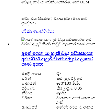
වෙළඳ නාමය: ගුවන් උපකරණ හෝ OEM
සම්භවය: ෂියාමන්, චීනය (චීන මහා භූමි
ප්‍රදේශය)
පරීක්ෂණයක්
විස්තර
අතේ ගෙන යා හැකි වායු පවිතකාරක
අළු වර්ණ ඇලුමිනියම් නඩුව අලංකාර
සෘණ අයන
මාදිලි අංකය
Q8
වර්ණ
කළු; සුදු; රිදී; අළු
මානයන්
φ
70*180 මි.මී.
ශුද්ධ බර
කිලෝග්‍රෑම් 0.35
නිවාස
ලෝහ
වර්ගය
වාහනය; අතේ ගෙන යා
හැකි
අයදුම්පත්
මෝටර් රථය; වාහනය;