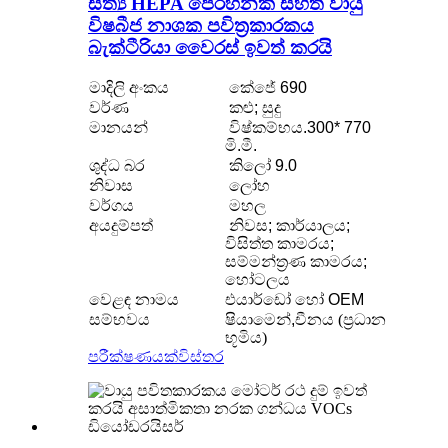
සත්‍ය HEPA පෙරහනක් සහිත වායු
විෂබීජ නාශක පවිත්‍රකාරකය
බැක්ටීරියා වෛරස් ඉවත් කරයි
මාදිලි අංකය
කේජේ 690
වර්ණ
කළු; සුදු
මානයන්
විෂ්කම්භය.300* 770
මි.මී.
ශුද්ධ බර
කිලෝ 9.0
නිවාස
ලෝහ
වර්ගය
මහල
අයදුම්පත්
නිවස; කාර්යාලය;
විසිත්ත කාමරය;
සම්මන්ත්‍රණ කාමරය;
හෝටලය
වෙළඳ නාමය
එයාර්ඩෝ හෝ OEM
සම්භවය
ෂියාමෙන්,
චීනය (ප්‍රධාන
භූමිය)
පරීක්ෂණයක්
විස්තර