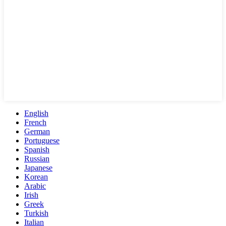
English
French
German
Portuguese
Spanish
Russian
Japanese
Korean
Arabic
Irish
Greek
Turkish
Italian