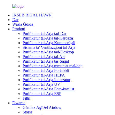
IKSEB RIGAL HAWN
Dar
Wasla Ġdida
Prodotti
Purifikatur tal-Arja tad-Dar
Purifikatur tal-Arja tal-Karozza
Purifikatur tal-Arja Kummerċjali
Sistema ta' Ventilazzjoni tal-Arja
Purifikatur tal-Arja tad-Desktop
Purifikatur tal-Arja tal-Art
Purifikatur tal-Arja tas-Saqaf
Purifikatur tal-Arja mmuntat mal-ħajt
Purifikatur tal-Arja Portabbli
Purifikatur tal-Arja HEPA
Purifikatur tal-Arja Ionizzatur
Purifikatur tal-Arja UV
Purifikatur tal-Arja Foto-katalist
Purifikatur tal-Arja ESP
Filtri
Dwarna
Għaliex Agħżel Airdow
Storja