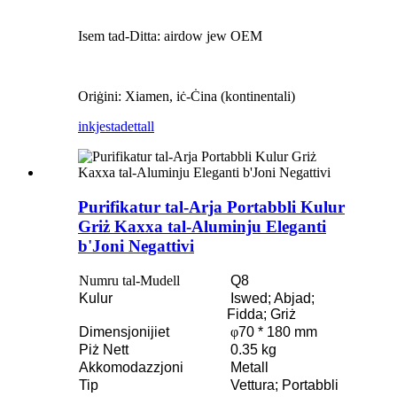
Isem tad-Ditta: airdow jew OEM
Oriġini: Xiamen, iċ-Ċina (kontinentali)
inkjesta
dettall
Purifikatur tal-Arja Portabbli Kulur
Griż Kaxxa tal-Aluminju Eleganti
b'Joni Negattivi
Numru tal-Mudell
Q8
Kulur
Iswed; Abjad;
Fidda; Griż
Dimensjonijiet
φ
70 * 180 mm
Piż Nett
0.35 kg
Akkomodazzjoni
Metall
Tip
Vettura; Portabbli