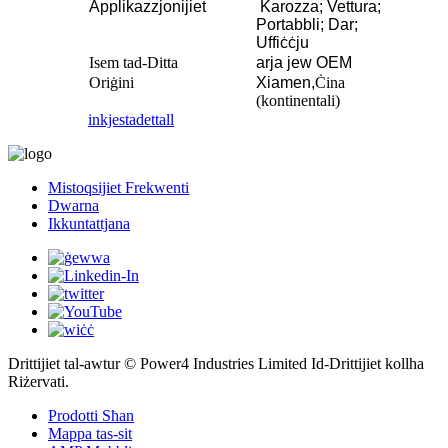
Applikazzjonijiet
Karozza; Vettura;
Portabbli; Dar;
Uffiċċju
Isem tad-Ditta
arja jew OEM
Oriġini
Xiamen,
Ċina
(kontinentali)
inkjesta
dettall
Mistoqsijiet Frekwenti
Dwarna
Ikkuntattjana
Drittijiet tal-awtur © Power4 Industries Limited Id-Drittijiet kollha
Riżervati.
Prodotti Sħan
Mappa tas-sit