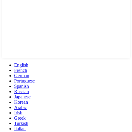
English
French
German
Portuguese
Spanish
Russian
Japanese
Korean
Arabic
Irish
Greek
Turkish
Italian