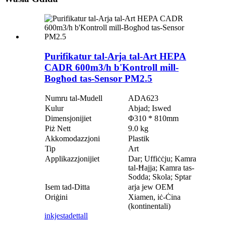
Purifikatur tal-Arja tal-Art HEPA
CADR 600m3/h b'Kontroll mill-
Bogħod tas-Sensor PM2.5
Numru tal-Mudell
ADA623
Kulur
Abjad; Iswed
Dimensjonijiet
Φ310 * 810mm
Piż Nett
9.0 kg
Akkomodazzjoni
Plastik
Tip
Art
Applikazzjonijiet
Dar; Uffiċċju; Kamra
tal-Ħajja; Kamra tas-
Sodda; Skola; Sptar
Isem tad-Ditta
arja jew OEM
Oriġini
Xiamen, iċ-Ċina
(kontinentali)
inkjesta
dettall