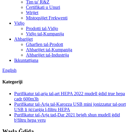
Tim ta' R&Ż
Ċertifikati u Unuri
Wirjiet
Mistoqsijiet Frekwenti
Vidjo
Prodotti tal-Vidjo
Vidjo tal-Kumpanija
Aħbarijiet
Għarfien tal-Prodott
Aħbarijiet tal-Kumpanija
Aħbarijiet tal-Industrija
Ikkuntattjana
English
Kategoriji
Purifikatur tal-arja tal-art HEPA 2022 mudell ġdid true hepa
cadr 600m3h
Purifikatur tal-Arja tal-Karozza USB mini jonizzatur tal-port
USB li jiċċarġja l-filtru HEPA
Purifikatur tal-Arja tad-Dar 2021 bejgħ sħun mudell ġdid
b'filtru hepa veru
Wasla Ġdida