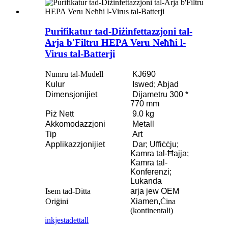
Purifikatur tad-Diżinfettazzjoni tal-
Arja b'Filtru HEPA Veru Neħħi l-
Virus tal-Batterji
Numru tal-Mudell
KJ690
Kulur
Iswed; Abjad
Dimensjonijiet
Dijametru 300 *
770 mm
Piż Nett
9.0 kg
Akkomodazzjoni
Metall
Tip
Art
Applikazzjonijiet
Dar; Uffiċċju;
Kamra tal-Ħajja;
Kamra tal-
Konferenzi;
Lukanda
Isem tad-Ditta
arja jew OEM
Oriġini
Xiamen,
Ċina
(kontinentali)
inkjesta
dettall