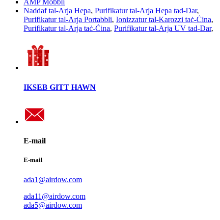
AMP Mobbli
Naddaf tal-Arja Hepa
,
Purifikatur tal-Arja Hepa tad-Dar
,
Purifikatur tal-Arja Portabbli
,
Ionizzatur tal-Karozzi taċ-Ċina
,
Purifikatur tal-Arja taċ-Ċina
,
Purifikatur tal-Arja UV tad-Dar
,
IKSEB GITT HAWN
E-mail
E-mail
ada1@airdow.com
ada11@airdow.com
ada5@airdow.com