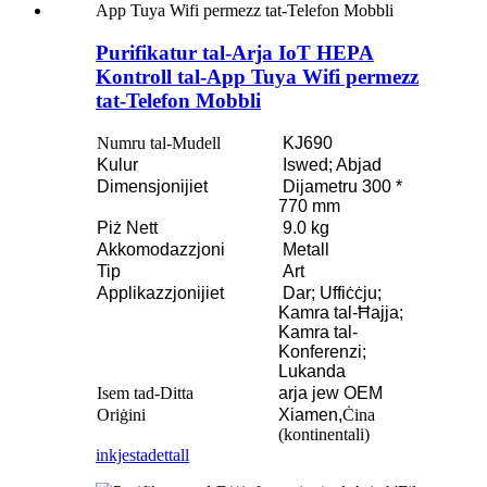
Purifikatur tal-Arja IoT HEPA
Kontroll tal-App Tuya Wifi permezz
tat-Telefon Mobbli
Numru tal-Mudell
KJ690
Kulur
Iswed; Abjad
Dimensjonijiet
Dijametru 300 *
770 mm
Piż Nett
9.0 kg
Akkomodazzjoni
Metall
Tip
Art
Applikazzjonijiet
Dar; Uffiċċju;
Kamra tal-Ħajja;
Kamra tal-
Konferenzi;
Lukanda
Isem tad-Ditta
arja jew OEM
Oriġini
Xiamen,
Ċina
(kontinentali)
inkjesta
dettall