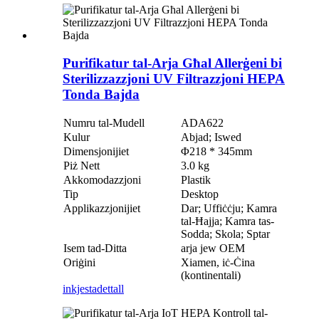
Purifikatur tal-Arja Għal Allerġeni bi
Sterilizzazzjoni UV Filtrazzjoni HEPA
Tonda Bajda
Numru tal-Mudell
ADA622
Kulur
Abjad; Iswed
Dimensjonijiet
Φ218 * 345mm
Piż Nett
3.0 kg
Akkomodazzjoni
Plastik
Tip
Desktop
Applikazzjonijiet
Dar; Uffiċċju; Kamra
tal-Ħajja; Kamra tas-
Sodda; Skola; Sptar
Isem tad-Ditta
arja jew OEM
Oriġini
Xiamen, iċ-Ċina
(kontinentali)
inkjesta
dettall