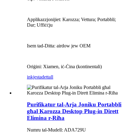
Applikazzjonijiet: Karozza; Vettura; Portabbli;
Dar; Uffiċċju
Isem tad-Ditta: airdow jew OEM
Oriġini: Xiamen, iċ-Ċina (kontinentali)
inkjesta
dettall
Purifikatur tal-Arja Joniku Portabbli
għal Karozza Desktop Plug-in Dirett
Elimina r-Riħa
Numru tal-Mudell: ADA729U