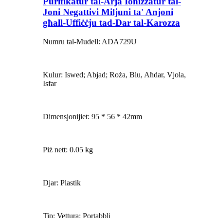
Purifikatur tal-Arja Ionizzatur tal-
Joni Negattivi Miljuni ta' Anjoni
għall-Uffiċċju tad-Dar tal-Karozza
Numru tal-Mudell: ADA729U
Kulur: Iswed; Abjad; Roża, Blu, Aħdar, Vjola,
Isfar
Dimensjonijiet: 95 * 56 * 42mm
Piż nett: 0.05 kg
Djar: Plastik
Tip: Vettura; Portabbli