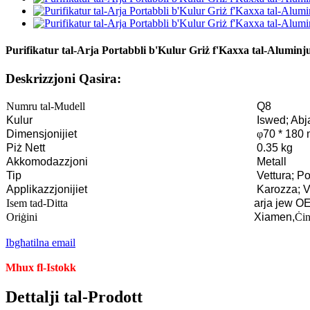
Purifikatur tal-Arja Portabbli b'Kulur Griż f'Kaxxa tal-Aluminju
Deskrizzjoni Qasira:
Numru tal-Mudell
Q8
Kulur
Iswed; Abj
Dimensjonijiet
φ
70 * 180
Piż Nett
0.35 kg
Akkomodazzjoni
Metall
Tip
Vettura; Po
Applikazzjonijiet
Karozza; Ve
Isem tad-Ditta
arja jew O
Oriġini
Xiamen,
Ċin
Ibgħatilna email
Mhux fl-Istokk
Dettalji tal-Prodott