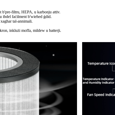
 b'pre-filtru, HEPA, u karbonju attiv.
u u ibdel faċilment b'wieħed ġdid.
 u xagħar tal-annimali.
ikron, inklużi moffa, mildew u batterji.