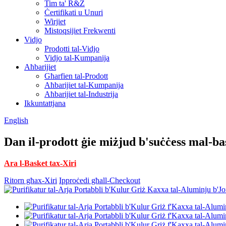
Tim ta' R&Ż
Ċertifikati u Unuri
Wirjiet
Mistoqsijiet Frekwenti
Vidjo
Prodotti tal-Vidjo
Vidjo tal-Kumpanija
Aħbarijiet
Għarfien tal-Prodott
Aħbarijiet tal-Kumpanija
Aħbarijiet tal-Industrija
Ikkuntattjana
English
Dan il-prodott ġie miżjud b'suċċess mal-ba
Ara l-Basket tax-Xiri
Ritorn għax-Xiri
Ipproċedi għall-Checkout