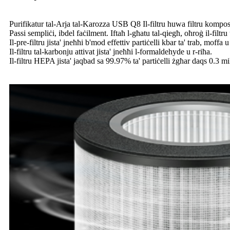
Purifikatur tal-Arja tal-Karozza USB Q8 Il-filtru huwa filtru kompost
Passi sempliċi, ibdel faċilment. Iftaħ l-għatu tal-qiegħ, oħroġ il-filtr
Il-pre-filtru jista' jneħħi b'mod effettiv partiċelli kbar ta' trab, moffa
Il-filtru tal-karbonju attivat jista' jneħħi l-formaldehyde u r-riħa.
Il-filtru HEPA jista' jaqbad sa 99.97% ta' partiċelli żgħar daqs 0.3 m