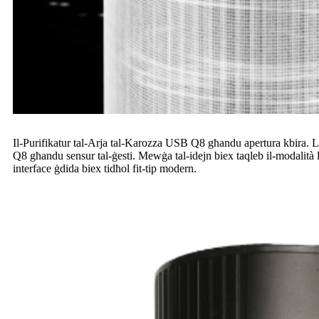
Il-Purifikatur tal-Arja tal-Karozza USB Q8 għandu apertura kbira. L-ape
Q8 għandu sensur tal-ġesti. Mewġa tal-idejn biex taqleb il-modalità
interface ġdida biex tidħol fit-tip modern.