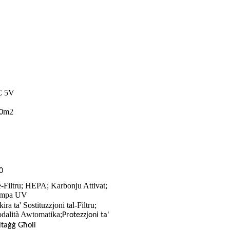
 5V
m2
0
0
e-Filtru; HEPA; Karbonju Attivat;
mpa UV
kira ta' Sostituzzjoni tal-Filtru;
dalità Awtomatika;
Protezzjoni ta'
ltaġġ Għoli