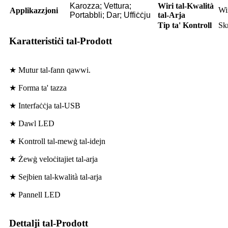
Karozza; Vettura;
Wiri tal-Kwalità
Wir
Applikazzjoni
Portabbli; Dar; Uffiċċju
tal-Arja
Tip ta' Kontroll
Sk
Karatteristiċi tal-Prodott
★ Mutur tal-fann qawwi.
★ Forma ta' tazza
★ Interfaċċja tal-USB
★ Dawl LED
★ Kontroll tal-mewġ tal-idejn
★ Żewġ veloċitajiet tal-arja
★ Sejbien tal-kwalità tal-arja
★ Pannell LED
Dettalji tal-Prodott