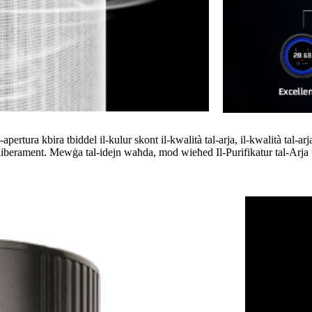
rtura kbira tbiddel il-kulur skont il-kwalità tal-arja, il-kwalità tal-arj
 liberament. Mewġa tal-idejn waħda, mod wieħed Il-Purifikatur tal-Arja