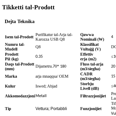
Tikketti tal-Prodott
Dejta Teknika
Purifikatur tal-Arja tal-
Qawwa
Isem tal-Prodott
4
Karozza USB Q8
Nominali (W)
Numru tal-
Klassifikat
Q8
DC
Mudell
Vultaġġ (V)
Prodott
Effettiv
≤
0.35
1
Piż (kg)
erja (m2)
Daqs tal-Prodott
Fluss tal-arja
Dijametru.
0*
0
7
18
20
(mm)
(m3/siegħa)
CADR
Marka
arja mnaqqsa/ OEM
15
(m3/siegħa)
Storbju
≤
Kulur
Iswed; Abjad
4
Livell (dB)
Pr
Akkomodazzjoni
Filtrazzjonijiet
Metall
La
Tif
Mo
Tip
Vettura; Portabbli
Funzjonijiet
Vu