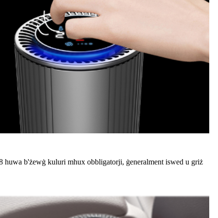
SB Q8 huwa b'żewġ kuluri mhux obbligatorji, ġeneralment iswed u griż