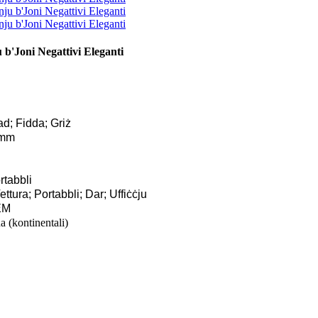
 b'Joni Negattivi Eleganti
ad; Fidda; Griż
 mm
rtabbli
ttura; Portabbli; Dar; Uffiċċju
EM
a (kontinentali)