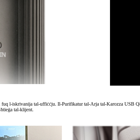
 u fuq l-iskrivanija tal-uffiċċju. Il-Purifikatur tal-Arja tal-Karozza U
tieġa tal-klijent.