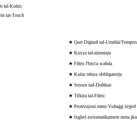
i tal-Kulur
;
rin tat-Touch
★ Qari Diġitali tal-Umdità/Temper
★ Kaxxa tal-aluminju
★ Filtru f'biċċa waħda
★ Kulur mhux obbligatorju
★ Sensor tad-Duħħan
★ Tifkira tal-Filtru
★ Protezzjoni minn Vultaġġ żejjed
★ Ixgħel awtomatikament meta jkun