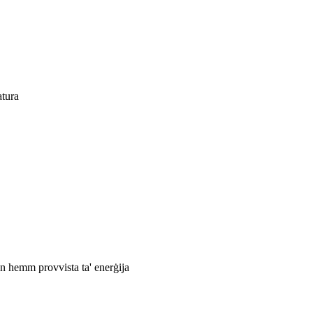
atura
 hemm provvista ta' enerġija