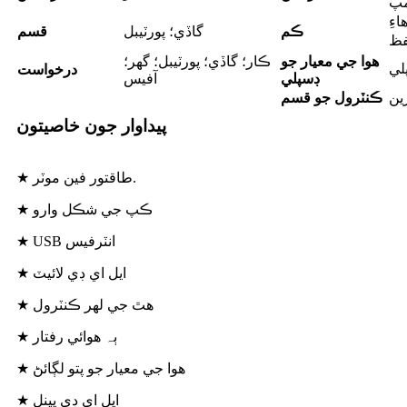
مپ
اءِ
ڪم
گاڏي؛ پورٽيبل
قسم
فظ
هوا جي معيار جو
ڪار؛ گاڏي؛ پورٽيبل؛ گهر؛
لي
درخواست
ڊسپلي
آفيس
ين
ڪنٽرول جو قسم
پيداوار جون خاصيتون
★ طاقتور فين موٽر.
★ ڪپ جي شڪل وارو
★ USB انٽرفيس
★ ايل اي ڊي لائيٽ
★ هٿ جي لهر ڪنٽرول
★ ٻہ هوائي رفتار
★ هوا جي معيار جو پتو لڳائڻ
★ ايل اي ڊي پينل