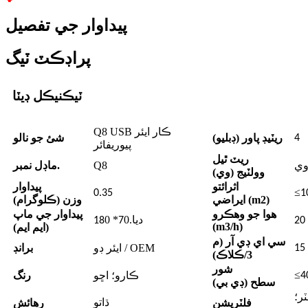
پيداوار جي تفصيل
پراڊڪٽ ٽيگ
ٽيڪنيڪل ڊيٽا
Q8 USB ڪار ايئر
ريٽيڊ پاور (ڊبليو)
شئ جو نالو
4
پيوريفائر
ريٽ ٿيل
Q8
ماڊل نمبر.
وولٽيج (وي)
اثرائتو
پيداوار
≤
0.35
1
ايراضي (m2)
وزن (ڪلوگرام)
هوا جو وهڪرو
پيداوار جي ماپ
ديا.
0*
0
18
7
20
(m3/h)
(ايم ايم)
سي اي ڊي آر (م
ايئر ڊو / OEM
برانڊ
15
3/ڪلاڪ)
شور
≤
ڪارو؛ اڇو
رنگ
4
سطح (ڊي بي)
ڪاربن؛ UV
فلٽريشن
رهائش
ڌاتو