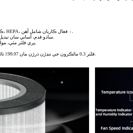
Q8 USB ڪار ايئر پيوريفائر فلٽر هڪ جامع فلٽر آهي جنهن ۾ پري فلٽر، HEPA، ۽ فعال ڪاربان شامل آهن.
سادو قدم، آساني سان تبديل ڪريو. هيٺيون ڍڪ کوليو، فلٽر ڪڍو ۽ آساني سان نئون تبديل ڪريو.
پري فلٽر مٽي، مولڊ ۽ جانورن جي وارن جا وڏا ذرڙا مؤثر طريقي سان هٽائي سگھي ٿو.
HEPA فلٽر 0.3 مائڪرون جي ننڍڙن ذرڙن مان 99.97٪ تائين پڪڙي سگھي ٿو، جن ۾ مولڊ، ملڊيو ۽ بيڪٽيريا شامل آهن.