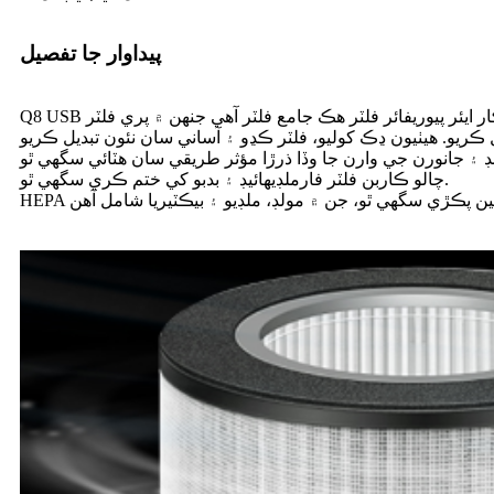
پيداوار جا تفصيل
چالو ڪاربن فلٽر فارملڊيهائيڊ ۽ بدبو کي ختم ڪري سگھي ٿو.