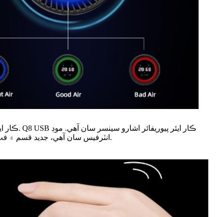
کي آزاديءَ سان سوئچ ڪرڻ لاءِ هٿ جي لهر. هڪ هٿ جي لهر، هڪ موڊ Q8 USB ڪار ايئر پيوريفائر TYPE C انٽرفيس سان آهي، جديد قسم ۾ فٽ ٿيڻ لاءِ جديد ترين انٽرفيس.