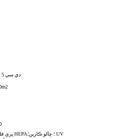
ڊي سي 5 وي
m2
0
0
پري فلٽر؛ HEPA؛ چالو 