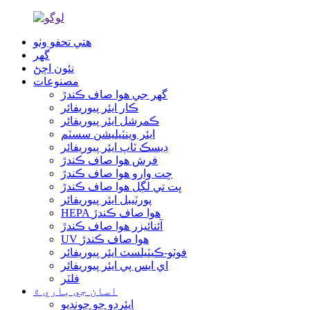
هتي تحفو وٺو
گھر
نئون اچڻ
مصنوعات
گھر جي هوا صاف ڪندڙ
ڪار ايئر پيوريفائر
ڪمرشل ايئر پيوريفائر
ايئر وينٽيليشن سسٽم
ڊيسڪ ٽاپ ايئر پيوريفائر
فرش هوا صاف ڪندڙ
ڇت وارو هوا صاف ڪندڙ
ڀت تي لڳل هوا صاف ڪندڙ
پورٽيبل ايئر پيوريفائر
HEPA هوا صاف ڪندڙ
آئنائيزر هوا صاف ڪندڙ
UV هوا صاف ڪندڙ
فوٽو-ڪيٽيلسٽ ايئر پيوريفائر
اي ايس پي ايئر پيوريفائر
فلٽر
اسان جي باري ۾
ايئرڊو ڇو چونڊيو