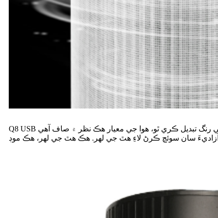
Q8 USB ڪار ايئر پيوريفائر وڏي ايپرچر سان آهي. وڏو ايپرچر هوا جي معيار جي بنياد تي رنگ تبديل ڪري ٿو، هوا جي معيار هڪ نظر ۾ صاف آهي. Q8 USB ڪار ايئر پيوريفائر اشارو سينسر سان آهي. موڊ