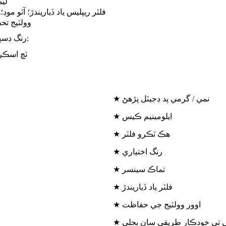
لي
فلٽر ريپليس ياد ڏياريندڙ؛ آٽو موڊ؛
ه
وولٽيج تح
رنگ ڊسپ
;
ٽچ اسڪر
★ نمي / گرمي پد ڊجيٽل پڙهڻ
★ ايلومينيم ڪيس
★ هڪ ٽڪرو فلٽر
★ رنگ اختياري
★ تماڪ سينسر
★ فلٽر ياد ڏياريندڙ
★ اوور وولٽيج جي حفاظت
مي تي خودڪار طريقي سان بجلي