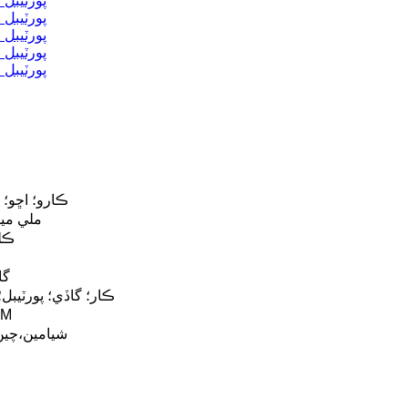
ڪارو؛ اڇو؛ 
70*180 ملي م
0.35
گا
ڪار؛ گاڏي؛ پورٽيبل
ايئر 
شيامين،
چين 