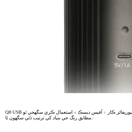
Q8 USB ڪار ايئر پيوريفائر ڪار ۽ آفيس ڊيسڪ ۾ استعمال ڪري سگهجي ٿو. Q8 USB ڪار ايئر پيوريفائر ٻن رنگن جي اختياري سان آهي، عام طور تي ڪارو ۽ گرين موجود آهي، اسان گراهڪ جي ضرورت
مطابق رنگ جي بنياد کي ترتيب ڏئي سگهون ٿا.