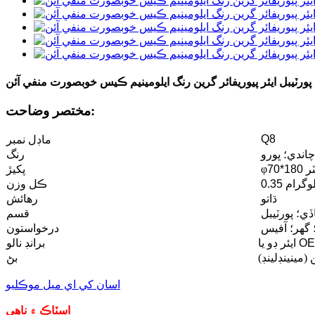
پورٽيبل ايئر پيوريفائر گرين رنگ ايلومينيم ڪيس خوبصورت منفي آئن
مختصر وضاحت:
Q8
ماڊل نمبر
چاندي؛ ڀورو
رنگ
يٽر
φ
پکيڙ
 ڪلوگرام
ڪل وزن
ڌاتو
رهائش
ڏي؛ پورٽيبل
قسم
؛ گهر؛ آفيس
درخواستون
ڊو يا OEM
برانڊ نالو
(مينينڊلينڊ)
بڻ
اسان کي اي ميل موڪليو
اسٽاڪ ۾ ناهي