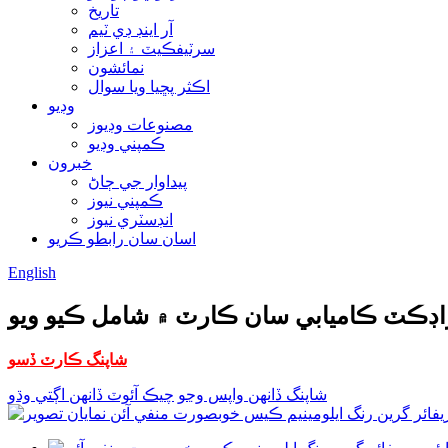
تاريخ
آر اينڊ ڊي ٽيم
سرٽيفڪيٽ ۽ اعزاز
نمائشون
اڪثر پڇيا ويا سوال
وڊيو
مصنوعات وڊيوز
ڪمپني وڊيو
خبرون
پيداوار جي ڄاڻ
ڪمپني نيوز
انڊسٽري نيوز
اسان سان رابطو ڪريو
English
شاپنگ ڪارٽ ڏسو
شاپنگ ڏانهن واپس وڃو
چيڪ آئوٽ ڏانهن اڳتي وڌو