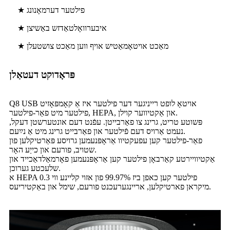
★ פילטער דערמאָנונג
★ איבערוואָלטאַדזש באַשיצן
★ מאַכט אויטאָמאַטיש אויף ווען מאַכט צושטעלן
פּראָדוקט דעטאַלן
Q8 USB אויטאָ לופט רייניגער דער פילטער איז אַ קאָמפּאָזיט
פילטער מיט פאַר-פילטער, HEPA, און אַקטיווער קוילן.
פּשוטע טריט, גרינג צו פאַרבייטן. עפֿנט דעם אונטערשטן דעקל,
נעמט אַרויס דעם פֿילטער און פאַרבייט גרינג מיט אַ נײַעם.
פאַר-פילטער קען עפעקטיוו אַראָפּנעמען גרויסע פּאַרטיקלען פון
שטויב, פורעם און כייַע האָר.
אַקטיוויירטע קאַרבאָן פילטער קען אַראָפּנעמען פאָרמאַלדאַכייד און
שלעכטע גערוכן.
א HEPA פילטער קען כאפן ביז 99.97% פון אזוי קליינע ווי 0.3
מיקראן פארטיקלען, אריינגערעכנט פורעם, שימל און באַקטיריעס.