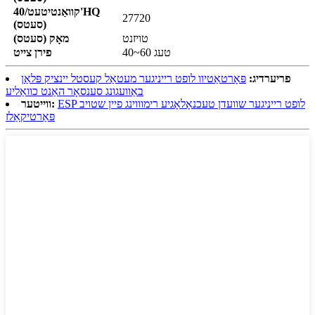
קוואַנטיטעט/40'HQ
27720
(סעטס)
טויזנט
מאָק (סעטס)
40~60 טעג
פירן צייט
פריערדיג:
פּאָרטאַטיוו לופט רייניגער מעטאַל קעסטל יינציק פּלאַן
באַוועגונג סענסאָר האַנט כוואַליע
ESP לופט רייניגער שוועדן טעכנאָלאָגיע רימוווינג פיין שטויב
ווייטער:
פּאַרטיקאַלז