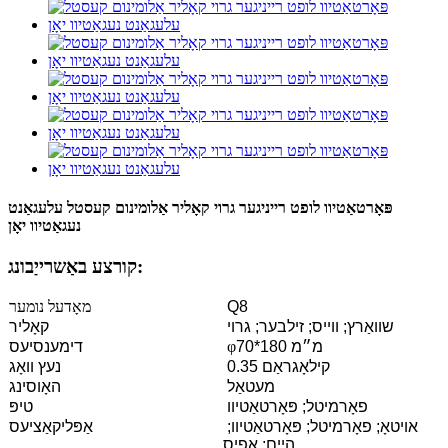
פּאָרטאַטיוו לופט רייניגער גרוי קאָליר אַלומינום קעסטל עלעגאַנט
נעגאַטיוו יאָן
קורצע באַשרייַבונג:
Q8
מאָדעל נומער
שוואַרץ; ווייס; זילבער; גרוי
קאָליר
70*180 מ״מ
φ
דימענסיעס
0.35 קילאָגראַם
נעץ וואָג
מעטאַל
האָוסינג
פאָרמיטל; פּאָרטאַטיוו
טיפּ
אויטאָ; פאָרמיטל; פּאָרטאַטיוו;
אַפּליקאַציעס
היים; אָפיס