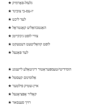
★ גלעזל-פאָרמיק
★ יו-עס-בי צובינד
★ לעד ליכט
★ האַנטכוואַליע קאָנטראָל
★ צוויי לופט גיכקייטן
★ לופט קוואַליטעט דעטעקט
★ לעד פּאַנעל
★ הומידיטי/טעמפּעראַטור דיגיטאַלע לייענונג
★ אַלומינום קעסטל
★ איין-שטיק פילטער
★ קאָליר אָפּציאָנעל
★ רויך סענסאר