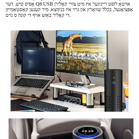
אָפיס טיש. דער Q8 USB אויטאָ לופט רייניגער איז מיט צוויי קאָלירן
אָפּציאָנעל, בכלל שוואַרץ און גרוי איז בנימצא, מיר קענען קאַסטאַמייזן
די קאָליר באַזע אויף די קונה ס נויט.