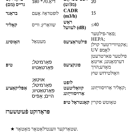
דיאַ.
0*
0
18
7
20
(מ3/ש)
גרייס (מם)
CADR
לופטדאַו/ אָעם
בראַנד
15
(m3/h)
ראַש
≤
שוואַרץ; ווייס
קאָליר
40
לעוועל (dB)
פאַר-פילטער;
HEPA;
פילטראַציעס
האָוסינג
מעטאַל
אַקטיוויירטער קוילן;
UV לאָמפּ
פילטער פארטרעטן
דערמאָנונג; אויטאָ
פאָרמיטל;
פונקציעס
טיפּ
מאָדע;
הויך
פּאָרטאַטיוו
וואָולטידזש שוץ
אויטאָ;
לופט
פאָרמיטל;
קאָליר אַרויסווייַזונג
קוואַליטעט
אַפּליקאַציע
;
פּאָרטאַטיוו;
אַרויסווייַזונג
היים; אָפיס
טאָוטש סקרין
קאָנטראָל טיפּ
פּראָדוקט פֿעיִטשערז
★ שטאַרקער ווענטילאַטאָר מאָטאָר.