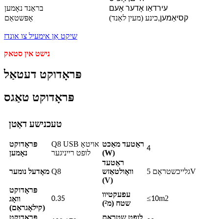
עירדאַו אָדער אָעם
בראַנד נאָמען
קסיאַמען,
כינע (מעין לאַנד)
אָפּשטאַם
שיקט אַן אימעיל צו אונדז
נישט אין סטאק
פּראָדוקט דעטאַל
פּראָדוקט טאַגס
טעכנישע דאַטן
ראַטעד מאַכט
Q8 USB אויטאָ
פּראָדוקט
4
(W)
לופט רייניגער
נאָמען
ראַטעד
גלייכשטראָם 5V
וואָולטאַזש
Q8
מאָדעל נומער
(V)
פּראָדוקט
עפעקטיוו
≤
m2
וואָג
0.35
10
שטח (מ²)
(קילאָגראַם)
לופט שטראָם
פּראָדוקט