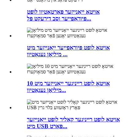
אויטאָ ייאַנייזער פּאָרטאַטיוו לופט
פּיוראַפייער וסב דירעקט פּל...
אויטאָ לופט פּיוראַפייער ייאַנייזער מיט
מיליאָן נעגאַטיוו ...
אויטאָ לופט רייניגער ייאַנייזער מיט 10
מיליאָן נעגאַטיוו...
אויטאָ לופט רייניגער קאָליר לופט ייאַנייזער
מיט USB פּאָרט...