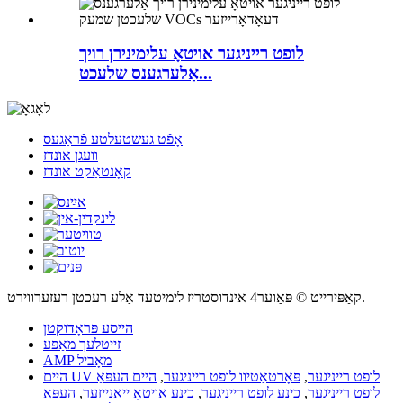
לופט רייניגער אויטאָ עלימינירן רויך
אַלערגענס שלעכט...
אָפֿט געשטעלטע פֿראַגעס
וועגן אונדז
קאָנטאַקט אונדז
קאַפּירייט © פּאַוער4 אינדוסטריז לימיטעד אַלע רעכטן רעזערווירט.
הייסע פּראָדוקטן
זייטלעך מאַפּע
AMP מאָביל
היים UV לופט רייניגער
,
פּאָרטאַטיוו לופט רייניגער
,
היים העפּאַ
לופט רייניגער
,
כינע לופט רייניגער
,
כינע אויטאָ ייאַנייזער
,
העפּאַ