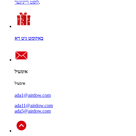
,
לופט רייניגער
באַקומט גיט דאָ
אימעיל
אימעיל
ada1@airdow.com
ada11@airdow.com
ada5@airdow.com