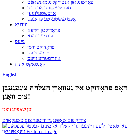
פאָרשונג און אַנטוויקלונג מאַנשאַפֿט
סערטיפיקאַטן און כּבֿוד
אויסשטעלונגען
אָפֿט געשטעלטע פֿראַגעס
ווידעא
פּראָדוקטן ווידעא
פֿירמע ווידעאָ
נייעס
פּראָדוקט וויסן
פירמע נייעס
אינדוסטריע נייעס
קאָנטאַקט אונדז
English
דאָס פּראָדוקט איז געוואָרן הצלחה צוגעגעבן
צום וואָגן!
זען שאַפּינג וואָגן
צוריק צום שאַפּינג
גיי ווייטער צום טשעקאויט