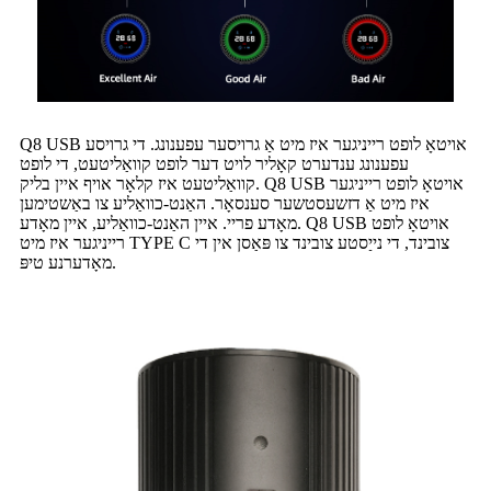
Q8 USB אויטאָ לופט רייניגער איז מיט אַ גרויסער עפענונג. די גרויסע
עפענונג ענדערט קאָליר לויט דער לופט קוואַליטעט, די לופט
קוואַליטעט איז קלאָר אויף איין בליק. Q8 USB אויטאָ לופט רייניגער
איז מיט אַ דזשעסטשער סענסאָר. האַנט-כוואַליע צו באַשטימען
מאָדע פריי. איין האַנט-כוואַליע, איין מאָדע. Q8 USB אויטאָ לופט
רייניגער איז מיט TYPE C צובינד, די נייַסטע צובינד צו פּאַסן אין די
מאָדערנע טיפּ.