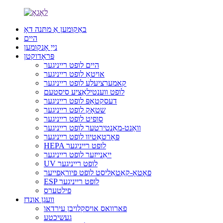
באַקומען אַ מתּנה דאָ
היים
נייַ אָנקומען
פּראָדוקטן
היים לופט רייניגער
אויטאָ לופט רייניגער
קאמערציעלע לופט רייניגער
לופט ווענטילאַציע סיסטעם
דעסקטאָפּ לופט רייניגער
שטאָק לופט רייניגער
סופיט לופט רייניגער
וואַנט-מאָנטירטער לופט רייניגער
פּאָרטאַטיוו לופט רייניגער
HEPA לופט רייניגער
ייאַנייזער לופט רייניגער
UV לופט רייניגער
פאָטאָ-קאַטאַליסט לופט פּיוראַפייער
ESP לופט רייניגער
פילטערס
וועגן אונדז
פארוואס אויסקלויבן עירדאו
געשיכטע