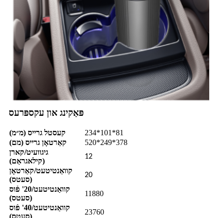
פּאַקינג און עקספּרעס
234*101*81
קעסטל גרייס (מ״מ)
520*249*378
קאַרטאָן גרייס (מם)
גיגוועיט/קארן
12
(קילאגראַם)
קוואַנטיטעט/קאַרטאָן
20
(סעטס)
קוואַנטיטעט/20' פֿוס
11880
(סעטס)
קוואַנטיטעט/40' פֿוס
23760
(סעטס)