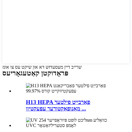
שרייב דיין מעסעדזש דא און שיקט עס צו אונז
פּראָדוקטן קאַטעגאָריעס
H13 HEPA פאַרבייַט פילטער
מאַנופאַקטורער עפעקטיוו ...