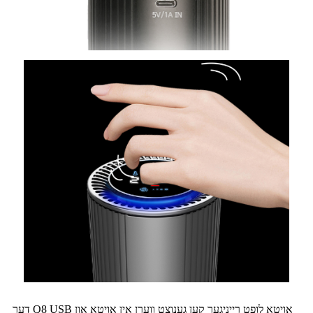
דער Q8 USB אויטאָ לופט רייניגער קען גענוצט ווערן אין אויטאָ און