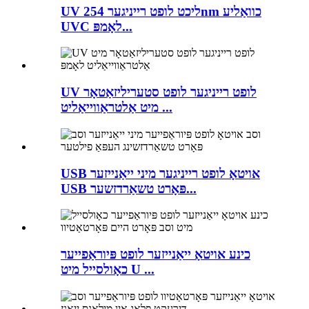
UV ליכט לופט רייניגער 254nm כוואַליע
UVC לאָמפּ...
UV לופט רייניגער לופט סטעריליזאַטאָר
מיט אַלטראַווייאַליט ...
USB אויטאָ לופט רייניגער מיני ייאַנייזער
USB פּאָרט טשאַרדזשער...
כינע אויטאָ ייאַנייזער לופט פּיוראַפייער
כאָולסייל מיט U ...