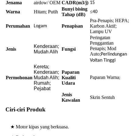
Jenama
airdow/ OEM
CADR(m3/j)
15
Bunyi bising
≤
Warna
Hitam; Putih
40
Tahap (dB)
Pra-Penapis; HEPA;
Perumahan
Penapisan
Karbon Aktif;
Logam
Lampu UV
Peringatan
Penggantian
Kenderaan;
Penapis; Mod
Jenis
Fungsi
Mudah Alih
Auto;
Perlindungan
Voltan Tinggi
Kereta;
Kenderaan;
Paparan
Paparan Warna
Permohonan
Mudah Alih;
Kualiti
;
Rumah;
Udara
Pejabat
Jenis
Skrin Sentuh
Kawalan
Ciri-ciri Produk
★ Motor kipas yang berkuasa.