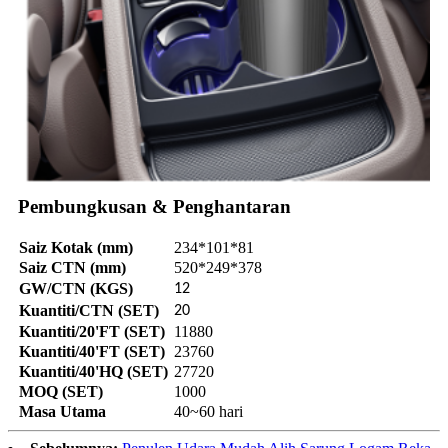
Pembungkusan & Penghantaran
Saiz Kotak (mm)
234*101*81
Saiz CTN (mm)
520*249*378
GW/CTN (KGS)
12
Kuantiti/CTN (SET)
20
Kuantiti/20'FT (SET)
11880
Kuantiti/40'FT (SET)
23760
Kuantiti/40'HQ (SET)
27720
MOQ (SET)
1000
Masa Utama
40~60 hari