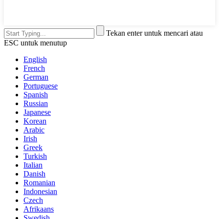
Tekan enter untuk mencari atau
ESC untuk menutup
English
French
German
Portuguese
Spanish
Russian
Japanese
Korean
Arabic
Irish
Greek
Turkish
Italian
Danish
Romanian
Indonesian
Czech
Afrikaans
Swedish