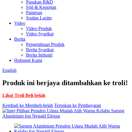
Pasukan R&D
Sijil & Kepujian
Pameran
Soalan Lazim
Video
Video Produk
Video Syarikat
Berita
Pengetahuan Produk
Berita Syarikat
Berita Industri
Hubungi Kami
English
Produk ini berjaya ditambahkan ke troli!
Lihat Troli Beli-belah
Kembali ke Membeli-belah
Teruskan ke Pembayaran