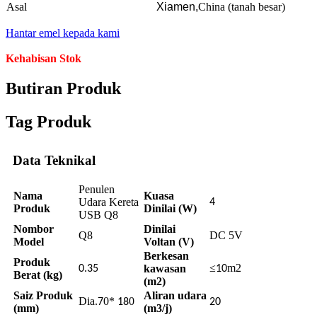
Asal
Xiamen,
China (tanah besar)
Hantar emel kepada kami
Kehabisan Stok
Butiran Produk
Tag Produk
Data Teknikal
Penulen
Nama
Kuasa
Udara Kereta
4
Produk
Dinilai (W)
USB Q8
Nombor
Dinilai
Q8
DC 5V
Model
Voltan (V)
Berkesan
Produk
≤
m2
kawasan
0.35
10
Berat (kg)
(m2)
Saiz Produk
Aliran udara
Dia.
0*
0
7
18
20
(mm)
(m3/j)