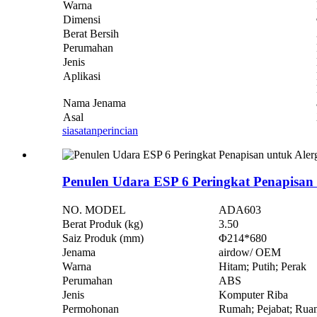
Warna
Dimensi
Berat Bersih
Perumahan
Jenis
Aplikasi
Nama Jenama
Asal
siasatan
perincian
Penulen Udara ESP 6 Peringkat Penapisan
NO. MODEL
ADA603
Berat Produk (kg)
3.50
Saiz Produk (mm)
Φ214*680
Jenama
airdow/ OEM
Warna
Hitam; Putih; Perak
Perumahan
ABS
Jenis
Komputer Riba
Permohonan
Rumah; Pejabat; Ruan