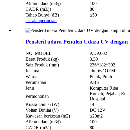
Aliran udara (m3/j)
100
CADR (m3/j)
80
Tahap Bunyi (dB)
≤50
siasatan
perincian
Pensteril udara Penulen Udara UV dengan
NO. MODEL
ADA602
Berat Produk (kg)
3.30
Saiz Produk (mm)
236*182*392
Jenama
airdow/ OEM
Warna
Perak; Putih
Perumahan
ABS
Jenis
Komputer Riba
Rumah; Pejabat; Ruan
Permohonan
Hospital
Kuasa Dinilai (W)
14
Voltan Dinilai (V)
DC 12V
Kawasan berkesan (m2)
≤20m2
Aliran udara (m3/j)
100
CADR (m3/j)
80