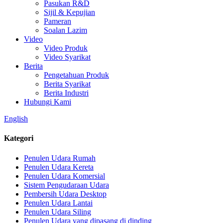
Pasukan R&D
Sijil & Kepujian
Pameran
Soalan Lazim
Video
Video Produk
Video Syarikat
Berita
Pengetahuan Produk
Berita Syarikat
Berita Industri
Hubungi Kami
English
Kategori
Penulen Udara Rumah
Penulen Udara Kereta
Penulen Udara Komersial
Sistem Pengudaraan Udara
Pembersih Udara Desktop
Penulen Udara Lantai
Penulen Udara Siling
Penulen Udara yang dipasang di dinding