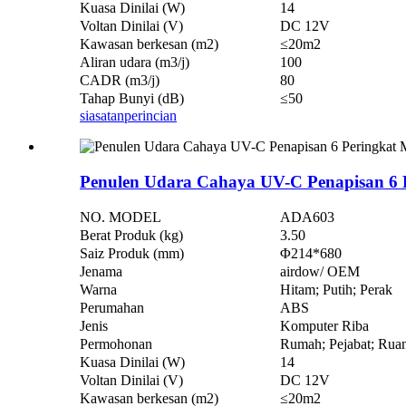
Kuasa Dinilai (W)
14
Voltan Dinilai (V)
DC 12V
Kawasan berkesan (m2)
≤20m2
Aliran udara (m3/j)
100
CADR (m3/j)
80
Tahap Bunyi (dB)
≤50
siasatan
perincian
Penulen Udara Cahaya UV-C Penapisan 6
NO. MODEL
ADA603
Berat Produk (kg)
3.50
Saiz Produk (mm)
Φ214*680
Jenama
airdow/ OEM
Warna
Hitam; Putih; Perak
Perumahan
ABS
Jenis
Komputer Riba
Permohonan
Rumah; Pejabat; Ruan
Kuasa Dinilai (W)
14
Voltan Dinilai (V)
DC 12V
Kawasan berkesan (m2)
≤20m2