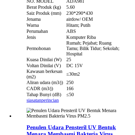
NO. MODEL
ADA981
Berat Produk (kg)
5.60
Saiz Produk (mm)
230*290*430
Jenama
airdow/ OEM
Warna
Hitam; Putih
Perumahan
ABS
Jenis
Komputer Riba
Rumah; Pejabat; Ruang
Permohonan
Tamu; Bilik Tidur; Sekolah;
Hospital
Kuasa Dinilai (W)
25
Voltan Dinilai (V)
DC 15V
Kawasan berkesan
≤30m2
(m2)
Aliran udara (m3/j)
250
CADR (m3/j)
166
Tahap Bunyi (dB)
≤50
siasatan
perincian
Penulen Udara Pensteril UV Bentuk
Menara Membasmi Bakteria Virus