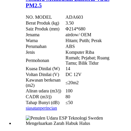
PM2.5
NO. MODEL
ADA603
Berat Produk (kg)
3.50
Saiz Produk (mm)
Φ214*680
Jenama
airdow/ OEM
Warna
Hitam; Putih; Perak
Perumahan
ABS
Jenis
Komputer Riba
Rumah; Pejabat; Ruang
Permohonan
Tamu; Bilik Tidur
Kuasa Dinilai (W)
14
Voltan Dinilai (V)
DC 12V
Kawasan berkesan
≤20m2
(m2)
Aliran udara (m3/j)
100
CADR (m3/j)
80
Tahap Bunyi (dB)
≤50
siasatan
perincian