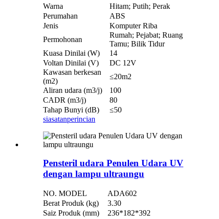
Warna
Hitam; Putih; Perak
Perumahan
ABS
Jenis
Komputer Riba
Rumah; Pejabat; Ruang
Permohonan
Tamu; Bilik Tidur
Kuasa Dinilai (W)
14
Voltan Dinilai (V)
DC 12V
Kawasan berkesan
≤20m2
(m2)
Aliran udara (m3/j)
100
CADR (m3/j)
80
Tahap Bunyi (dB)
≤50
siasatan
perincian
Pensteril udara Penulen Udara UV
dengan lampu ultraungu
NO. MODEL
ADA602
Berat Produk (kg)
3.30
Saiz Produk (mm)
236*182*392