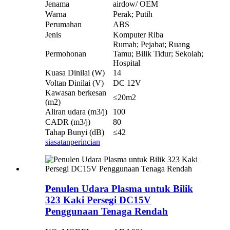
Jenama
airdow/ OEM
Warna
Perak; Putih
Perumahan
ABS
Jenis
Komputer Riba
Rumah; Pejabat; Ruang
Permohonan
Tamu; Bilik Tidur; Sekolah;
Hospital
Kuasa Dinilai (W)
14
Voltan Dinilai (V)
DC 12V
Kawasan berkesan
≤20m2
(m2)
Aliran udara (m3/j)
100
CADR (m3/j)
80
Tahap Bunyi (dB)
≤42
siasatan
perincian
Penulen Udara Plasma untuk Bilik
323 Kaki Persegi DC15V
Penggunaan Tenaga Rendah