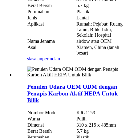
Berat Bersih
5.7 kg
Perumahan
Plastik
Jenis
Lantai
Aplikasi
Rumah; Pejabat; Ruang
Tamu; Bilik Tidur;
Sekolah; Hospital
Nama Jenama
airdow atau OEM
Asal
Xiamen, China (tanah
besar)
siasatan
perincian
Penulen Udara OEM ODM dengan
Penapis Karbon Aktif HEPA Untuk
Bilik
Nombor Model
KJG1159
Warna
Putih
Dimensi
310 x 215 x 485mm
Berat Bersih
5.7 kg
Perumahan
Plastik