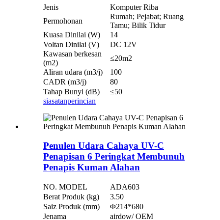
Jenis
Komputer Riba
Rumah; Pejabat; Ruang
Permohonan
Tamu; Bilik Tidur
Kuasa Dinilai (W)
14
Voltan Dinilai (V)
DC 12V
Kawasan berkesan
≤20m2
(m2)
Aliran udara (m3/j)
100
CADR (m3/j)
80
Tahap Bunyi (dB)
≤50
siasatan
perincian
Penulen Udara Cahaya UV-C
Penapisan 6 Peringkat Membunuh
Penapis Kuman Alahan
NO. MODEL
ADA603
Berat Produk (kg)
3.50
Saiz Produk (mm)
Φ214*680
Jenama
airdow/ OEM