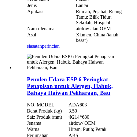
Jenis
Lantai
Aplikasi
Rumah; Pejabat; Ruang
Tamu; Bilik Tidur;
Sekolah; Hospital
Nama Jenama
airdow atau OEM
Asal
Xiamen, China (tanah
besar)
siasatan
perincian
Penulen Udara ESP 6 Peringkat
Penapisan untuk Alergen, Habuk,
Bahaya Haiwan Peliharaan, Bau
NO. MODEL
ADA603
Berat Produk (kg)
3.50
Saiz Produk (mm)
Φ214*680
Jenama
airdow/ OEM
Warna
Hitam; Putih; Perak
Perumahan
ABS