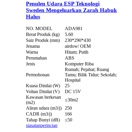
Penulen Udara ESP Teknologi
Sweden Mengeluarkan Zarah Habuk
Halus
NO. MODEL
ADA981
Berat Produk (kg)
5.60
Saiz Produk (mm)
230*290*430
Jenama
airdow/ OEM
Warna
Hitam; Putih
Perumahan
ABS
Jenis
Komputer Riba
Rumah; Pejabat; Ruang
Permohonan
Tamu; Bilik Tidur; Sekolah;
Hospital
Kuasa Dinilai (W)
25
Voltan Dinilai (V)
DC 15V
Kawasan berkesan
≤30m2
(m2)
Aliran udara (m3/j)
250
CADR (m3/j)
166
Tahap Bunyi (dB)
≤50
siasatan
perincian