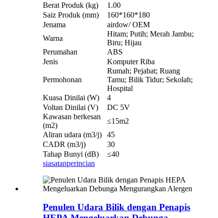
Berat Produk (kg)
1.00
Saiz Produk (mm)
160*160*180
Jenama
airdow/ OEM
Hitam; Putih; Merah Jambu;
Warna
Biru; Hijau
Perumahan
ABS
Jenis
Komputer Riba
Rumah; Pejabat; Ruang
Permohonan
Tamu; Bilik Tidur; Sekolah;
Hospital
Kuasa Dinilai (W)
4
Voltan Dinilai (V)
DC 5V
Kawasan berkesan
≤15m2
(m2)
Aliran udara (m3/j)
45
CADR (m3/j)
30
Tahap Bunyi (dB)
≤40
siasatan
perincian
Penulen Udara Bilik dengan Penapis
HEPA Mengeluarkan Debunga