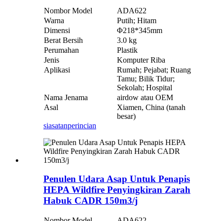
Nombor Model
ADA622
Warna
Putih; Hitam
Dimensi
Φ218*345mm
Berat Bersih
3.0 kg
Perumahan
Plastik
Jenis
Komputer Riba
Aplikasi
Rumah; Pejabat; Ruang
Tamu; Bilik Tidur;
Sekolah; Hospital
Nama Jenama
airdow atau OEM
Asal
Xiamen, China (tanah
besar)
siasatan
perincian
Penulen Udara Asap Untuk Penapis
HEPA Wildfire Penyingkiran Zarah
Habuk CADR 150m3/j
Nombor Model
ADA622