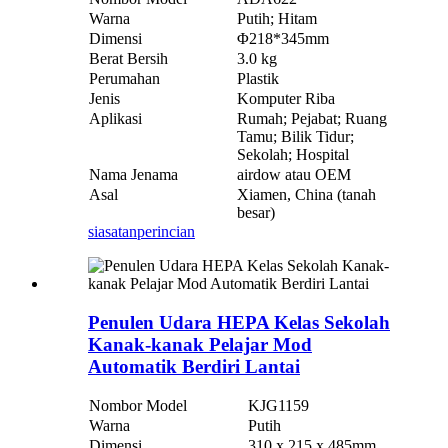
Warna
Putih; Hitam
Dimensi
Φ218*345mm
Berat Bersih
3.0 kg
Perumahan
Plastik
Jenis
Komputer Riba
Aplikasi
Rumah; Pejabat; Ruang
Tamu; Bilik Tidur;
Sekolah; Hospital
Nama Jenama
airdow atau OEM
Asal
Xiamen, China (tanah
besar)
siasatan
perincian
Penulen Udara HEPA Kelas Sekolah
Kanak-kanak Pelajar Mod
Automatik Berdiri Lantai
Nombor Model
KJG1159
Warna
Putih
Dimensi
310 x 215 x 485mm