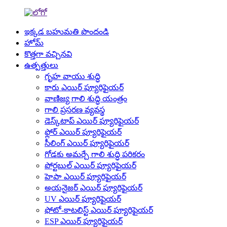
ఇక్కడ బహుమతి పొందండి
హోమ్
కొత్తగా వచ్చినవి
ఉత్పత్తులు
గృహ వాయు శుద్ధి
కారు ఎయిర్ ప్యూరిఫైయర్
వాణిజ్య గాలి శుద్ధి యంత్రం
గాలి ప్రసరణ వ్యవస్థ
డెస్క్‌టాప్ ఎయిర్ ప్యూరిఫైయర్
ఫ్లోర్ ఎయిర్ ప్యూరిఫైయర్
సీలింగ్ ఎయిర్ ప్యూరిఫైయర్
గోడకు అమర్చే గాలి శుద్ధి పరికరం
పోర్టబుల్ ఎయిర్ ప్యూరిఫైయర్
హెపా ఎయిర్ ప్యూరిఫైయర్
అయనైజర్ ఎయిర్ ప్యూరిఫైయర్
UV ఎయిర్ ప్యూరిఫైయర్
ఫోటో-కాటలిస్ట్ ఎయిర్ ప్యూరిఫైయర్
ESP ఎయిర్ ప్యూరిఫైయర్