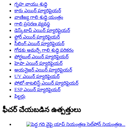
గృహ వాయు శుద్ధి
కారు ఎయిర్ ప్యూరిఫైయర్
వాణిజ్య గాలి శుద్ధి యంత్రం
గాలి ప్రసరణ వ్యవస్థ
డెస్క్‌టాప్ ఎయిర్ ప్యూరిఫైయర్
ఫ్లోర్ ఎయిర్ ప్యూరిఫైయర్
సీలింగ్ ఎయిర్ ప్యూరిఫైయర్
గోడకు అమర్చే గాలి శుద్ధి పరికరం
పోర్టబుల్ ఎయిర్ ప్యూరిఫైయర్
హెపా ఎయిర్ ప్యూరిఫైయర్
అయనైజర్ ఎయిర్ ప్యూరిఫైయర్
UV ఎయిర్ ప్యూరిఫైయర్
ఫోటో-కాటలిస్ట్ ఎయిర్ ప్యూరిఫైయర్
ESP ఎయిర్ ప్యూరిఫైయర్
ఫిల్టర్లు
ఫీచర్ చేయబడిన ఉత్పత్తులు