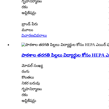
గృహనిర్మాణం
రకం
అప్లికేషన్లు
బ్రాండ్ పేరు
మూలం
విచారణ
వివరాలు
పాఠశాల తరగతి పిల్లలు విద్యార్థుల కోసం HEPA ఎయి
మోడల్ సంఖ్య
రంగు
కొలతలు
నికర బరువు
గృహనిర్మాణం
రకం
అప్లికేషన్లు