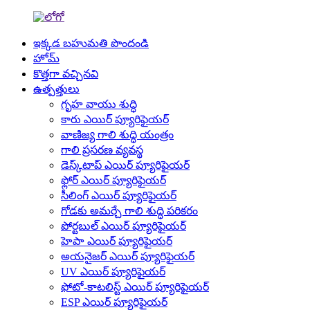
ఇక్కడ బహుమతి పొందండి
హోమ్
కొత్తగా వచ్చినవి
ఉత్పత్తులు
గృహ వాయు శుద్ధి
కారు ఎయిర్ ప్యూరిఫైయర్
వాణిజ్య గాలి శుద్ధి యంత్రం
గాలి ప్రసరణ వ్యవస్థ
డెస్క్‌టాప్ ఎయిర్ ప్యూరిఫైయర్
ఫ్లోర్ ఎయిర్ ప్యూరిఫైయర్
సీలింగ్ ఎయిర్ ప్యూరిఫైయర్
గోడకు అమర్చే గాలి శుద్ధి పరికరం
పోర్టబుల్ ఎయిర్ ప్యూరిఫైయర్
హెపా ఎయిర్ ప్యూరిఫైయర్
అయనైజర్ ఎయిర్ ప్యూరిఫైయర్
UV ఎయిర్ ప్యూరిఫైయర్
ఫోటో-కాటలిస్ట్ ఎయిర్ ప్యూరిఫైయర్
ESP ఎయిర్ ప్యూరిఫైయర్