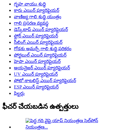
గృహ వాయు శుద్ధి
కారు ఎయిర్ ప్యూరిఫైయర్
వాణిజ్య గాలి శుద్ధి యంత్రం
గాలి ప్రసరణ వ్యవస్థ
డెస్క్‌టాప్ ఎయిర్ ప్యూరిఫైయర్
ఫ్లోర్ ఎయిర్ ప్యూరిఫైయర్
సీలింగ్ ఎయిర్ ప్యూరిఫైయర్
గోడకు అమర్చే గాలి శుద్ధి పరికరం
పోర్టబుల్ ఎయిర్ ప్యూరిఫైయర్
హెపా ఎయిర్ ప్యూరిఫైయర్
అయనైజర్ ఎయిర్ ప్యూరిఫైయర్
UV ఎయిర్ ప్యూరిఫైయర్
ఫోటో-కాటలిస్ట్ ఎయిర్ ప్యూరిఫైయర్
ESP ఎయిర్ ప్యూరిఫైయర్
ఫిల్టర్లు
ఫీచర్ చేయబడిన ఉత్పత్తులు