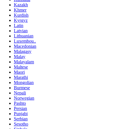
Kazakh
Khmer
Kurdish
Kyrgyz
Latin
Latvian
Lithuanian
Luxembou..
Macedonian
Malagasy
Malay
Malayalam
Maltese
Maori
Marathi
Mongolian
Burmese
Nepali
Norwegian
Pashto
Persian
Punjabi
Serbian
Sesotho