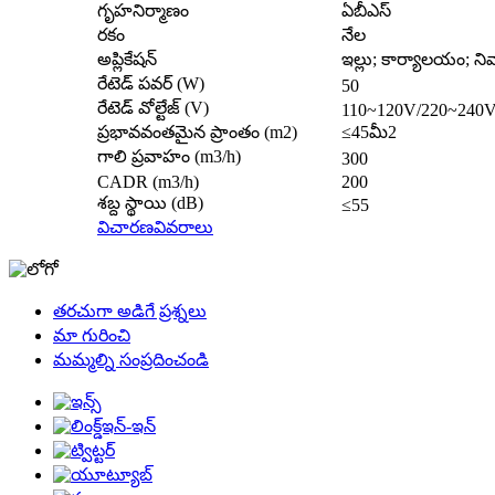
గృహనిర్మాణం
ఏబీఎస్
రకం
నేల
అప్లికేషన్
ఇల్లు; కార్యాలయం; న
రేటెడ్ పవర్ (W)
50
రేటెడ్ వోల్టేజ్ (V)
110~120V/220~240
ప్రభావవంతమైన ప్రాంతం (m2)
≤45మీ2
గాలి ప్రవాహం (m3/h)
300
CADR (m3/h)
200
శబ్ద స్థాయి (dB)
≤55
విచారణ
వివరాలు
తరచుగా అడిగే ప్రశ్నలు
మా గురించి
మమ్మల్ని సంప్రదించండి