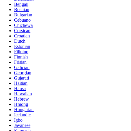
Bengali
Bosnian
Bulgarian
Cebuano
Chichewa
Corsican
Croatian
Dutch
Estonian
Filipino
Finnish
Frisian
Galician
Georgian
Gujarati
Haitian
Hausa
Hawaiian
Hebrew
Hmong
Hungarian
Icelandic
Igbo
Javanese
Kannada