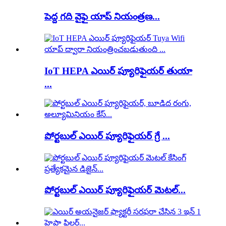
పెద్ద గది వైఫై యాప్ నియంత్రణ...
IoT HEPA ఎయిర్ ప్యూరిఫైయర్ తుయా
...
పోర్టబుల్ ఎయిర్ ప్యూరిఫైయర్ గ్రే ...
పోర్టబుల్ ఎయిర్ ప్యూరిఫైయర్ మెటల్...