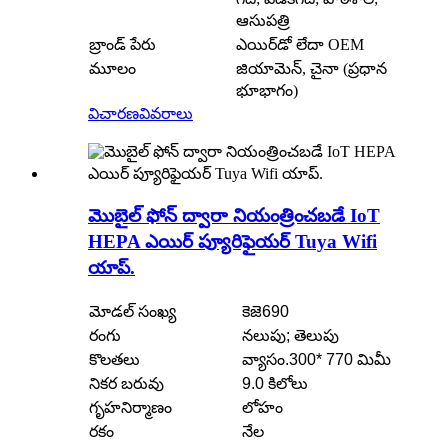
ఆసుపత్రి
బ్రాండ్ పేరు
ఎయిర్‌డో లేదా OEM
మూలం
జియామెన్, చైనా (ప్రధాన
భూభాగం)
విచారణ
వివరాలు
మొబైల్ ఫోన్ ద్వారా నియంత్రించబడే IoT
HEPA ఎయిర్ ప్యూరిఫైయర్ Tuya Wifi
యాప్.
మోడల్ సంఖ్య
కెజె690
రంగు
నలుపు; తెలుపు
కొలతలు
వ్యాసం.300* 770 మిమీ
నికర బరువు
9.0 కిలోలు
గృహనిర్మాణం
లోహం
రకం
నేల