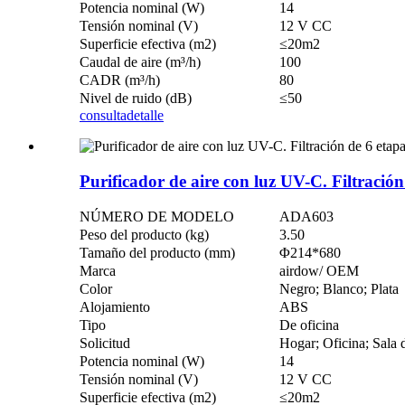
Potencia nominal (W)
14
Tensión nominal (V)
12 V CC
Superficie efectiva (m2)
≤20m2
Caudal de aire (m³/h)
100
CADR (m³/h)
80
Nivel de ruido (dB)
≤50
consulta
detalle
Purificador de aire con luz UV-C. Filtración
NÚMERO DE MODELO
ADA603
Peso del producto (kg)
3.50
Tamaño del producto (mm)
Φ214*680
Marca
airdow/ OEM
Color
Negro; Blanco; Plata
Alojamiento
ABS
Tipo
De oficina
Solicitud
Hogar; Oficina; Sala 
Potencia nominal (W)
14
Tensión nominal (V)
12 V CC
Superficie efectiva (m2)
≤20m2