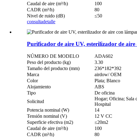
Caudal de aire (m³/h)
100
CADR (m³/h)
80
Nivel de ruido (dB)
≤50
consulta
detalle
Purificador de aire UV, esterilizador de air
NÚMERO DE MODELO
ADA602
Peso del producto (kg)
3.30
Tamaño del producto (mm)
236*182*392
Marca
airdow/ OEM
Color
Plata; Blanco
Alojamiento
ABS
Tipo
De oficina
Hogar; Oficina; Sala d
Solicitud
Hospital
Potencia nominal (W)
14
Tensión nominal (V)
12 V CC
Superficie efectiva (m2)
≤20m2
Caudal de aire (m³/h)
100
CADR (m³/h)
80