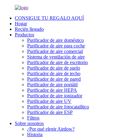
CONSIGUE TU REGALO AQUÍ
Hogar
Recién llegado
Productos
Purificador de aire doméstico
Purificador de aire para coche
Purificador de aire comercial
Sistema de ventilación de aire
Purificador de aire de escritorio
Purificador de aire de suelo
Purificador de aire de techo
Purificador de aire de pared
Purificador de aire portátil
Purificador de aire HEPA
Purificador de aire ionizador
Purificador de aire UV
Purificador de aire fotocatalítico
Purificador de aire ESP
Filtros
Sobre nosotros
¿Por qué elegir Airdow?
Historia