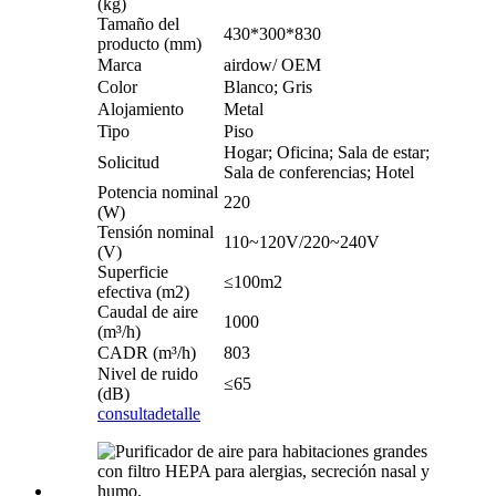
(kg)
Tamaño del
430*300*830
producto (mm)
Marca
airdow/ OEM
Color
Blanco; Gris
Alojamiento
Metal
Tipo
Piso
Hogar; Oficina; Sala de estar;
Solicitud
Sala de conferencias; Hotel
Potencia nominal
220
(W)
Tensión nominal
110~120V/220~240V
(V)
Superficie
≤100m2
efectiva (m2)
Caudal de aire
1000
(m³/h)
CADR (m³/h)
803
Nivel de ruido
≤65
(dB)
consulta
detalle