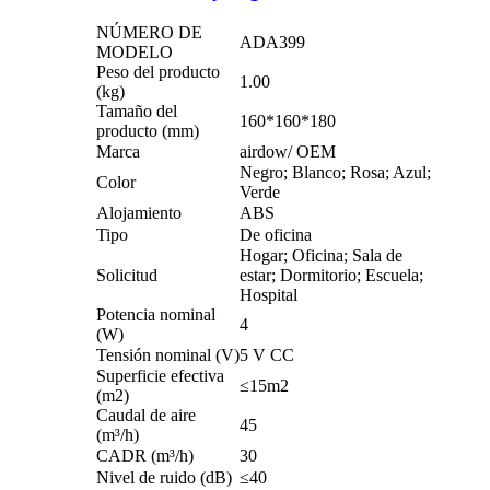
NÚMERO DE
ADA399
MODELO
Peso del producto
1.00
(kg)
Tamaño del
160*160*180
producto (mm)
Marca
airdow/ OEM
Negro; Blanco; Rosa; Azul;
Color
Verde
Alojamiento
ABS
Tipo
De oficina
Hogar; Oficina; Sala de
Solicitud
estar; Dormitorio; Escuela;
Hospital
Potencia nominal
4
(W)
Tensión nominal (V)
5 V CC
Superficie efectiva
≤15m2
(m2)
Caudal de aire
45
(m³/h)
CADR (m³/h)
30
Nivel de ruido (dB)
≤40