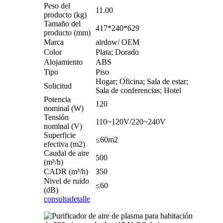
Peso del
11.00
producto (kg)
Tamaño del
417*240*629
producto (mm)
Marca
airdow/ OEM
Color
Plata; Dorado
Alojamiento
ABS
Tipo
Piso
Hogar; Oficina; Sala de estar;
Solicitud
Sala de conferencias; Hotel
Potencia
120
nominal (W)
Tensión
110~120V/220~240V
nominal (V)
Superficie
≤60m2
efectiva (m2)
Caudal de aire
500
(m³/h)
CADR (m³/h)
350
Nivel de ruido
≤60
(dB)
consulta
detalle