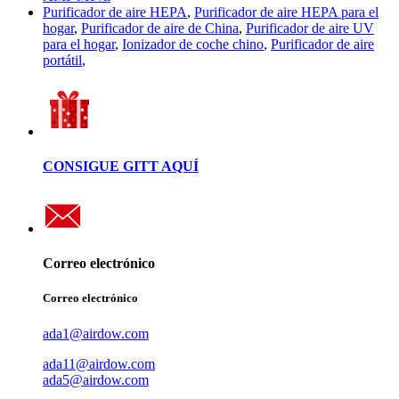
Purificador de aire HEPA
,
Purificador de aire HEPA para el
hogar
,
Purificador de aire de China
,
Purificador de aire UV
para el hogar
,
Ionizador de coche chino
,
Purificador de aire
portátil
,
CONSIGUE GITT AQUÍ
Correo electrónico
Correo electrónico
ada1@airdow.com
ada11@airdow.com
ada5@airdow.com