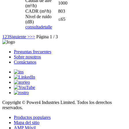
Caudal de aire
1000
(m³/h)
CADR (m³/h)
803
Nivel de ruido
≤65
(dB)
consulta
detalle
1
2
3
Siguiente >
>>
Página 1 / 3
Preguntas frecuentes
Sobre nosotros
Contáctanos
Copyright © Power4 Industries Limited. Todos los derechos
reservados.
Productos populares
Mapa del sitio
AMP Móvil