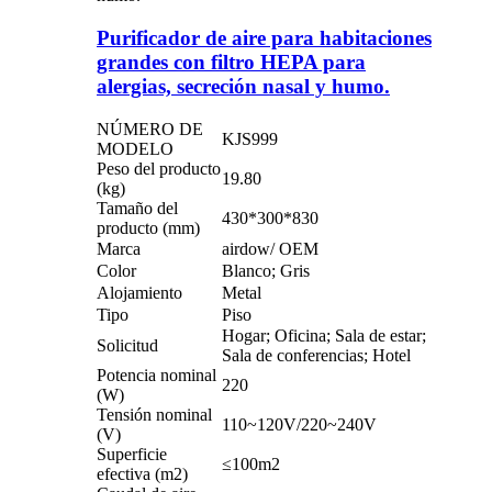
Purificador de aire para habitaciones
grandes con filtro HEPA para
alergias, secreción nasal y humo.
NÚMERO DE
KJS999
MODELO
Peso del producto
19.80
(kg)
Tamaño del
430*300*830
producto (mm)
Marca
airdow/ OEM
Color
Blanco; Gris
Alojamiento
Metal
Tipo
Piso
Hogar; Oficina; Sala de estar;
Solicitud
Sala de conferencias; Hotel
Potencia nominal
220
(W)
Tensión nominal
110~120V/220~240V
(V)
Superficie
≤100m2
efectiva (m2)