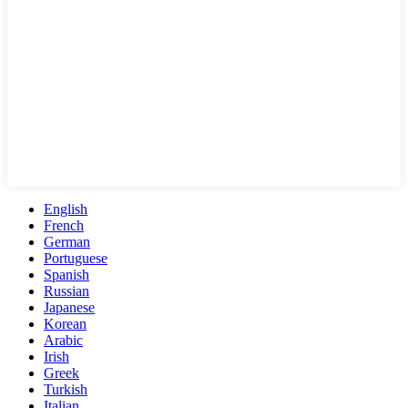
English
French
German
Portuguese
Spanish
Russian
Japanese
Korean
Arabic
Irish
Greek
Turkish
Italian