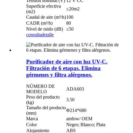
Tensión nominal (V)
12 V CC
Superficie efectiva
≤20m2
(m2)
Caudal de aire (m³/h)
100
CADR (m³/h)
80
Nivel de ruido (dB)
≤50
consulta
detalle
Purificador de aire con luz UV-C.
Filtración de 6 etapas. Elimina
gérmenes y filtra alérgenos.
NÚMERO DE
ADA603
MODELO
Peso del producto
3.50
(kg)
Tamaño del producto
Φ214*680
(mm)
Marca
airdow/ OEM
Color
Negro; Blanco; Plata
Alojamiento
ABS