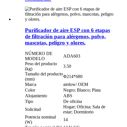
Purificador de aire ESP con 6 etapas
de filtración para alérgenos, polvo,
mascotas, peligro y olores.
NÚMERO DE
ADA603
MODELO
Peso del producto
3.50
(kg)
Tamaño del producto
Φ214*680
(mm)
Marca
airdow/ OEM
Color
Negro; Blanco; Plata
Alojamiento
ABS
Tipo
De oficina
Hogar; Oficina; Sala de
Solicitud
estar; Dormitorio
Potencia nominal
14
(W)