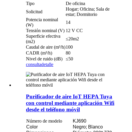
Tipo
De oficina
Hogar; Oficina; Sala de
Solicitud
estar; Dormitorio
Potencia nominal
14
(W)
Tensión nominal (V)
12 V CC
Superficie efectiva
≤20m2
(m2)
Caudal de aire (m³/h)
100
CADR (m³/h)
80
Nivel de ruido (dB)
≤50
consulta
detalle
Purificador de aire IoT HEPA Tuya
con control mediante aplicación Wifi
desde el teléfono móvil
Número de modelo
KJ690
Color
Negro; Blanco