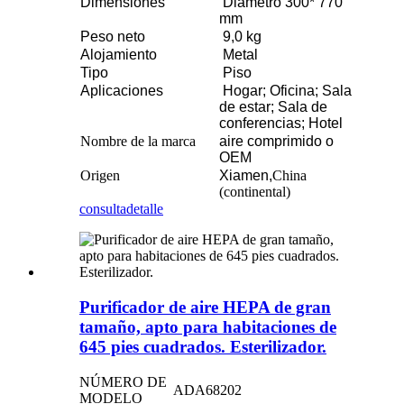
Dimensiones
Diámetro 300* 770
mm
Peso neto
9,0 kg
Alojamiento
Metal
Tipo
Piso
Aplicaciones
Hogar; Oficina; Sala
de estar; Sala de
conferencias; Hotel
Nombre de la marca
aire comprimido o
OEM
Origen
Xiamen,
China
(continental)
consulta
detalle
Purificador de aire HEPA de gran
tamaño, apto para habitaciones de
645 pies cuadrados. Esterilizador.
NÚMERO DE
ADA68202
MODELO