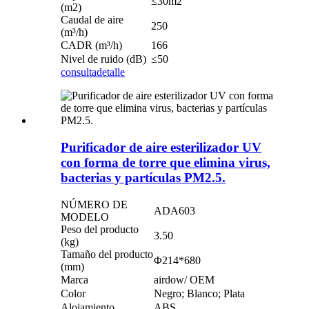
≤30m2
(m2)
Caudal de aire
250
(m³/h)
CADR (m³/h)
166
Nivel de ruido (dB)
≤50
consulta
detalle
Purificador de aire esterilizador UV
con forma de torre que elimina virus,
bacterias y partículas PM2.5.
NÚMERO DE
ADA603
MODELO
Peso del producto
3.50
(kg)
Tamaño del producto
Φ214*680
(mm)
Marca
airdow/ OEM
Color
Negro; Blanco; Plata
Alojamiento
ABS