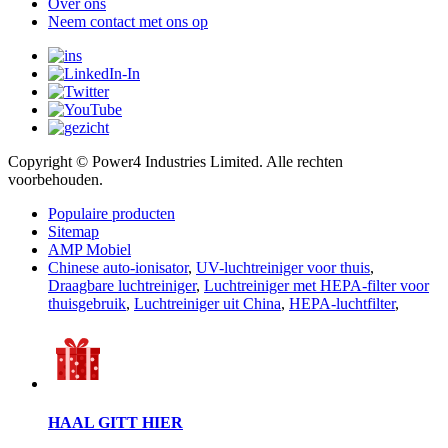
Over ons
Neem contact met ons op
Copyright © Power4 Industries Limited. Alle rechten
voorbehouden.
Populaire producten
Sitemap
AMP Mobiel
Chinese auto-ionisator
,
UV-luchtreiniger voor thuis
,
Draagbare luchtreiniger
,
Luchtreiniger met HEPA-filter voor
thuisgebruik
,
Luchtreiniger uit China
,
HEPA-luchtfilter
,
HAAL GITT HIER