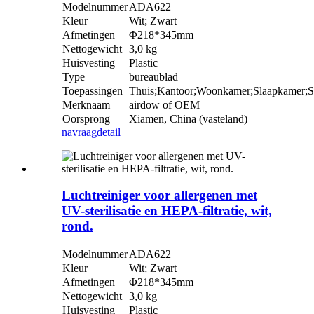
Modelnummer
ADA622
Kleur
Wit; Zwart
Afmetingen
Φ218*345mm
Nettogewicht
3,0 kg
Huisvesting
Plastic
Type
bureaublad
Toepassingen
Thuis;Kantoor;Woonkamer;Slaapkamer;S
Merknaam
airdow of OEM
Oorsprong
Xiamen, China (vasteland)
navraag
detail
Luchtreiniger voor allergenen met
UV-sterilisatie en HEPA-filtratie, wit,
rond.
Modelnummer
ADA622
Kleur
Wit; Zwart
Afmetingen
Φ218*345mm
Nettogewicht
3,0 kg
Huisvesting
Plastic