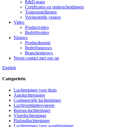
R&D-team
Certificaten en onderscheidingen
Tentoonstellingen
Veelgestelde vragen
Video
Productvideo
Bedrijfsvideo
Nieuws
Productkennis
Bedrijfsnieuws
Branchenieuws
Neem contact met ons op
English
Categorieën
Luchtreiniger voor thuis
Autoluchtreiniger
Commerciële luchtreiniger
Luchtventilatiesysteem
Bureau-luchtreiniger
Vloerluchtreiniger
Plafondluchtreiniger
Luchtreiniger voor wandmontage