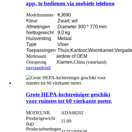
app, te bedienen via mobiele telefoon
Modelnummer
KJ690
Kleur
Zwart; wit
Afmetingen
Diameter 300 * 770 mm
Nettogewicht
9,0 kg
Huisvesting
Metaal
Type
Vloer
Toepassingen
Thuis;Kantoor;Woonkamer;Vergader
Merknaam
airdow of OEM
Oorsprong
Xiamen,
China (vasteland)
navraag
detail
Grote HEPA-luchtreiniger geschikt
voor ruimtes tot 60 vierkante meter.
MODELNR.
ADA68202
Productgewicht
11.00
(kg)
Productafmetingen
417*240*629