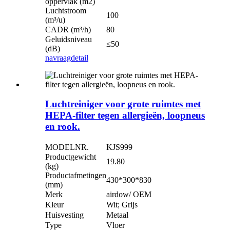
oppervlak (m2)
Luchtstroom
100
(m³/u)
CADR (m³/h)
80
Geluidsniveau
≤50
(dB)
navraag
detail
Luchtreiniger voor grote ruimtes met
HEPA-filter tegen allergieën, loopneus
en rook.
MODELNR.
KJS999
Productgewicht
19.80
(kg)
Productafmetingen
430*300*830
(mm)
Merk
airdow/ OEM
Kleur
Wit; Grijs
Huisvesting
Metaal
Type
Vloer