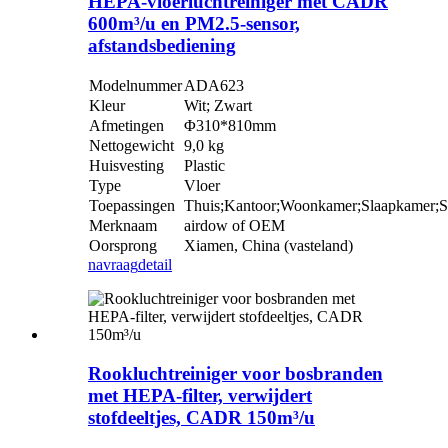
HEPA-vloerluchtreiniger met CADR
600m³/u en PM2.5-sensor,
afstandsbediening
Modelnummer
ADA623
Kleur
Wit; Zwart
Afmetingen
Φ310*810mm
Nettogewicht
9,0 kg
Huisvesting
Plastic
Type
Vloer
Toepassingen
Thuis;Kantoor;Woonkamer;Slaapkamer;S
Merknaam
airdow of OEM
Oorsprong
Xiamen, China (vasteland)
navraag
detail
Rookluchtreiniger voor bosbranden
met HEPA-filter, verwijdert
stofdeeltjes, CADR 150m³/u