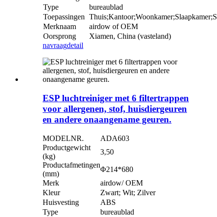
Type
bureaublad
Toepassingen
Thuis;Kantoor;Woonkamer;Slaapkamer;S
Merknaam
airdow of OEM
Oorsprong
Xiamen, China (vasteland)
navraag
detail
ESP luchtreiniger met 6 filtertrappen
voor allergenen, stof, huisdiergeuren
en andere onaangename geuren.
MODELNR.
ADA603
Productgewicht
3,50
(kg)
Productafmetingen
Φ214*680
(mm)
Merk
airdow/ OEM
Kleur
Zwart; Wit; Zilver
Huisvesting
ABS
Type
bureaublad