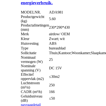
energieverbruik.
MODELNR.
ADA981
Productgewicht
5.60
(kg)
Productafmetingen
230*290*430
(mm)
Merk
airdow/ OEM
Kleur
Zwart; wit
Huisvesting
ABS
Type
bureaublad
Sollicitatie
Thuis;Kantoor;Woonkamer;Slaapkame
Nominaal
25
vermogen (W)
Nominale
DC 15V
spanning (V)
Effectief
≤30m2
oppervlak (m2)
Luchtstroom
250
(m³/u)
CADR (m³/h)
166
Geluidsniveau
≤50
(dB)
navraag
detail