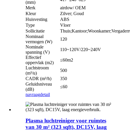
(mm)
Merk
airdow/ OEM
Kleur
Zilver; Goud
Huisvesting
ABS
Type
Vloer
Sollicitatie
Thuis;Kantoor;Woonkamer;Vergaderr
Nominaal
120
vermogen (W)
Nominale
110~120V/220~240V
spanning (V)
Effectief
≤60m2
oppervlak (m2)
Luchtstroom
500
(m³/u)
CADR (m³/h)
350
Geluidsniveau
≤60
(dB)
navraag
detail
Plasma luchtreiniger voor ruimtes
van 30 m² (323 sqft), DC15V, laag