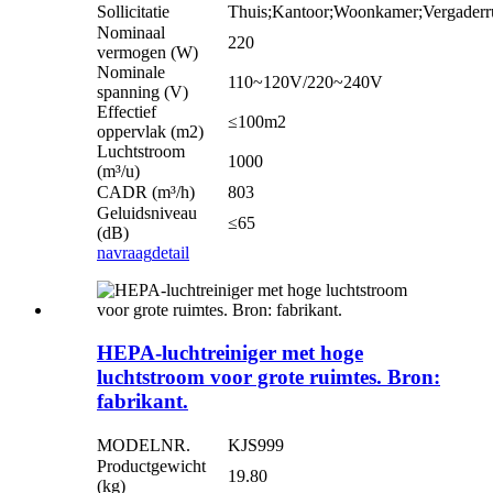
Sollicitatie
Thuis;Kantoor;Woonkamer;Vergaderr
Nominaal
220
vermogen (W)
Nominale
110~120V/220~240V
spanning (V)
Effectief
≤100m2
oppervlak (m2)
Luchtstroom
1000
(m³/u)
CADR (m³/h)
803
Geluidsniveau
≤65
(dB)
navraag
detail
HEPA-luchtreiniger met hoge
luchtstroom voor grote ruimtes. Bron:
fabrikant.
MODELNR.
KJS999
Productgewicht
19.80
(kg)