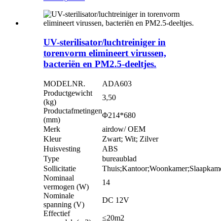
UV-sterilisator/luchtreiniger in
torenvorm elimineert virussen,
bacteriën en PM2.5-deeltjes.
MODELNR.
ADA603
Productgewicht
3,50
(kg)
Productafmetingen
Φ214*680
(mm)
Merk
airdow/ OEM
Kleur
Zwart; Wit; Zilver
Huisvesting
ABS
Type
bureaublad
Sollicitatie
Thuis;Kantoor;Woonkamer;Slaapkam
Nominaal
14
vermogen (W)
Nominale
DC 12V
spanning (V)
Effectief
≤20m2