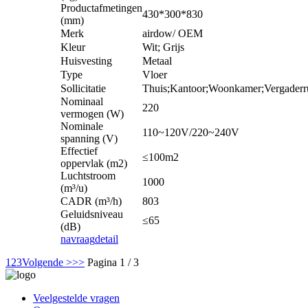
Productafmetingen
430*300*830
(mm)
Merk
airdow/ OEM
Kleur
Wit; Grijs
Huisvesting
Metaal
Type
Vloer
Sollicitatie
Thuis;Kantoor;Woonkamer;Vergaderr
Nominaal
220
vermogen (W)
Nominale
110~120V/220~240V
spanning (V)
Effectief
≤100m2
oppervlak (m2)
Luchtstroom
1000
(m³/u)
CADR (m³/h)
803
Geluidsniveau
≤65
(dB)
navraag
detail
1
2
3
Volgende >
>>
Pagina 1 / 3
Veelgestelde vragen