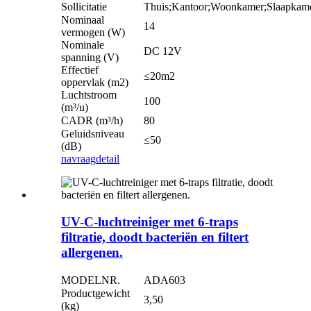
Sollicitatie
Thuis;Kantoor;Woonkamer;Slaapkam
Nominaal
14
vermogen (W)
Nominale
DC 12V
spanning (V)
Effectief
≤20m2
oppervlak (m2)
Luchtstroom
100
(m³/u)
CADR (m³/h)
80
Geluidsniveau
≤50
(dB)
navraag
detail
UV-C-luchtreiniger met 6-traps
filtratie, doodt bacteriën en filtert
allergenen.
MODELNR.
ADA603
Productgewicht
3,50
(kg)