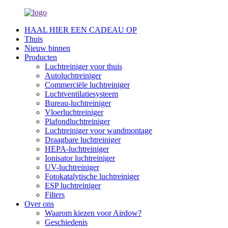
HAAL HIER EEN CADEAU OP
Thuis
Nieuw binnen
Producten
Luchtreiniger voor thuis
Autoluchtreiniger
Commerciële luchtreiniger
Luchtventilatiesysteem
Bureau-luchtreiniger
Vloerluchtreiniger
Plafondluchtreiniger
Luchtreiniger voor wandmontage
Draagbare luchtreiniger
HEPA-luchtreiniger
Ionisator luchtreiniger
UV-luchtreiniger
Fotokatalytische luchtreiniger
ESP luchtreiniger
Filters
Over ons
Waarom kiezen voor Airdow?
Geschiedenis