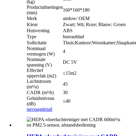
(kg)
Productafmetingen
160*160*180
(mm)
Merk
airdow/ OEM
Kleur
Zwart; Wit; Roze; Blauw; Groen
Huisvesting
ABS
Type
bureaublad
Sollicitatie
Thuis;Kantoor;Woonkamer;Slaapkame
Nominaal
4
vermogen (W)
Nominale
DC 5V
spanning (V)
Effectief
≤15m2
oppervlak (m2)
Luchtstroom
45
(m³/u)
CADR (m³/h)
30
Geluidsniveau
≤40
(dB)
navraag
detail