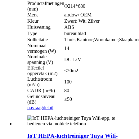
Productafmetingen
Φ214*680
(mm)
Merk
airdow/ OEM
Kleur
Zwart; Wit; Zilver
Huisvesting
ABS
Type
bureaublad
Sollicitatie
Thuis;Kantoor;Woonkamer;Slaapkam
Nominaal
14
vermogen (W)
Nominale
DC 12V
spanning (V)
Effectief
≤20m2
oppervlak (m2)
Luchtstroom
100
(m³/u)
CADR (m³/h)
80
Geluidsniveau
≤50
(dB)
navraag
detail
IoT HEPA-luchtreiniger Tuya Wifi-