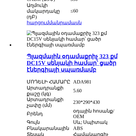
Աղմուկի
≤60
մակարդակը
(դԲ)
հարցում
մանրամասն
Պլազմային օդամաքրիչ 323 քմ
DC15V սենյակի համար՝ ցածր
էներգիայի սպառմամբ
ՄՈԴԵԼԻ ՀԱՄԱՐԸ
ADA981
Արտադրանքի
5.60
քաշը (կգ)
Արտադրանքի
230*290*430
չափը (մմ)
օդային հոսանք/
Բրենդ
OEM
Գույն
Սև; Սպիտակ
Բնակարանային
ABS
Տեսակ
Համակարգիչ