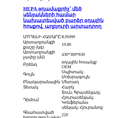
HEPA օդամաքրիչ՝ մեծ
սենյակների համար
նախատեսված բարձր օդային
հոսքով, աղբյուրի արտադրող
ՄՈԴԵԼԻ ՀԱՄԱՐԸ
KJS999
Արտադրանքի
19.80
քաշը (կգ)
Արտադրանքի
430*300*830
չափը (մմ)
օդային հոսանք/
Բրենդ
OEM
Սպիտակ;
Գույն
Մոխրագույն
Բնակարանային
Մետաղ
Տեսակ
Հարկ
Տուն; Գրասենյակ;
Հյուրասենյակ;
Դիմում
Կոնֆերանս
սենյակ; Հյուրանոց
Գնահատված
220
հզորություն (Վտ)