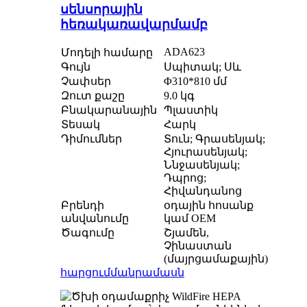
սենսորային
հեռակառավարմամբ
ADA623
Մոդելի համարը
Գույն
Սպիտակ; Սև
Չափսեր
Φ310*810 մմ
Զուտ քաշը
9.0 կգ
Բնակարանային
Պլաստիկ
Տեսակ
Հարկ
Դիմումներ
Տուն; Գրասենյակ;
Հյուրասենյակ;
Ննջասենյակ;
Դպրոց;
Հիվանդանոց
Բրենդի
օդային հոսանք
անվանումը
կամ OEM
Ծագումը
Շյամեն,
Չինաստան
(մայրցամաքային)
հարցում
մանրամասն