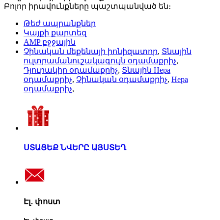
Բոլոր իրավունքները պաշտպանված են։
Թեժ ապրանքներ
Կայքի քարտեզ
AMP բջջային
Չինական մեքենայի իոնիզատոր
,
Տնային
ուլտրամանուշակագույն օդամաքրիչ
,
Դյուրակիր օդամաքրիչ
,
Տնային Hepa
օդամաքրիչ
,
Չինական օդամաքրիչ
,
Hepa
օդամաքրիչ
,
ՍՏԱՑԵՔ ՆՎԵՐԸ ԱՅՍՏԵՂ
Էլ․ փոստ