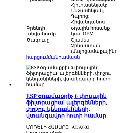
Հյուրասենյակ;
Ննջասենյակ;
Դպրոց;
Հիվանդանոց
Բրենդի
օդային հոսանք
անվանումը
կամ OEM
Ծագումը
Շյամեն,
Չինաստան
(մայրցամաքային)
հարցում
մանրամասն
ESP օդամաքրիչ 6 փուլային
ֆիլտրացիա՝ ալերգենների,
փոշու, կենդանիների,
վտանգավոր հոտի համար
ՄՈԴԵԼԻ ՀԱՄԱՐԸ
ADA603