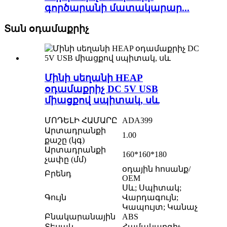
գործարանի մատակարար...
Տան օդամաքրիչ
Մինի սեղանի HEAP
օդամաքրիչ DC 5V USB
միացքով սպիտակ, սև
ՄՈԴԵԼԻ ՀԱՄԱՐԸ
ADA399
Արտադրանքի
1.00
քաշը (կգ)
Արտադրանքի
160*160*180
չափը (մմ)
օդային հոսանք/
Բրենդ
OEM
Սև; Սպիտակ;
Գույն
Վարդագույն;
Կապույտ; Կանաչ
Բնակարանային
ABS
Տեսակ
Համակարգիչ