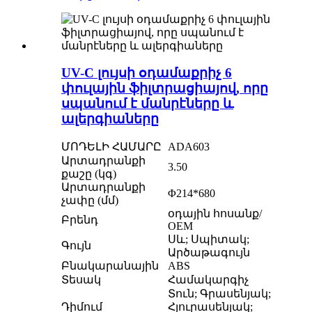
UV-C լույսի օդամաքրիչ 6
փուլային ֆիլտրացիայով, որը
սպանում է մանրէները և
ալերգիաները
ՄՈԴԵԼԻ ՀԱՄԱՐԸ
ADA603
Արտադրանքի
3.50
քաշը (կգ)
Արտադրանքի
Φ214*680
չափը (մմ)
օդային հոսանք/
Բրենդ
OEM
Սև; Սպիտակ;
Գույն
Արծաթագույն
Բնակարանային
ABS
Տեսակ
Համակարգիչ
Տուն; Գրասենյակ;
Դիմում
Հյուրասենյակ;