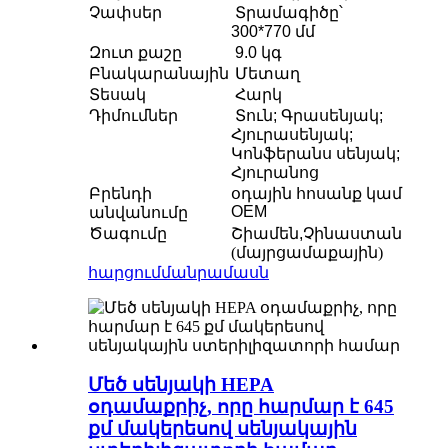
Չափսեր
Տրամագիծը՝
300*770 մմ
Զուտ քաշը
9.0 կգ
Բնակարանային
Մետաղ
Տեսակ
Հարկ
Դիմումներ
Տուն; Գրասենյակ;
Հյուրասենյակ;
Կոնֆերանս սենյակ;
Հյուրանոց
Բրենդի
օդային հոսանք կամ
OEM
անվանումը
Ծագումը
Շիամեն,
Չինաստան
(մայրցամաքային)
հարցում
մանրամասն
Մեծ սենյակի HEPA
օդամաքրիչ, որը հարմար է 645
քմ մակերեսով սենյակային