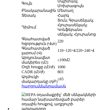
Սպիտակ;
Գույն
Մոխրագույն
Բնակարանային
Մետաղ
Տեսակ
Հարկ
Տուն; Գրասենյակ;
Հյուրասենյակ;
Դիմում
Կոնֆերանս
սենյակ; Հյուրանոց
Գնահատված
220
հզորություն (Վտ)
Գնահատված
110~120 Վ/220~240 Վ
լարում (Վ)
Արդյունավետ
≤100մ2
մակերես (մ2)
Օդի հոսքը (մ3/ժ)
1000
CADR (մ3/ժ)
803
Աղմուկի
≤65
մակարդակը (դԲ)
հարցում
մանրամասն