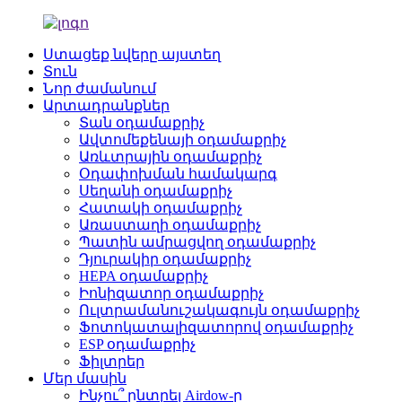
Ստացեք նվերը այստեղ
Տուն
Նոր ժամանում
Արտադրանքներ
Տան օդամաքրիչ
Ավտոմեքենայի օդամաքրիչ
Առևտրային օդամաքրիչ
Օդափոխման համակարգ
Սեղանի օդամաքրիչ
Հատակի օդամաքրիչ
Առաստաղի օդամաքրիչ
Պատին ամրացվող օդամաքրիչ
Դյուրակիր օդամաքրիչ
HEPA օդամաքրիչ
Իոնիզատոր օդամաքրիչ
Ուլտրամանուշակագույն օդամաքրիչ
Ֆոտոկատալիզատորով օդամաքրիչ
ESP օդամաքրիչ
Ֆիլտրեր
Մեր մասին
Ինչու՞ ընտրել Airdow-ը