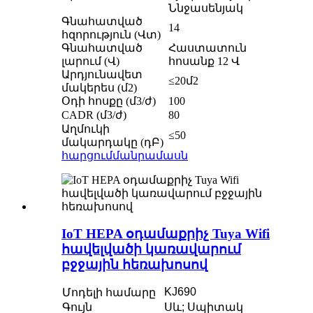
Ննջասենյակ
Գնահատված
14
հզորություն (Վտ)
Գնահատված
Հաստատուն
լարում (Վ)
հոսանք 12 Վ
Արդյունավետ
≤20մ2
մակերես (մ2)
Օդի հոսքը (մ3/ժ)
100
CADR (մ3/ժ)
80
Աղմուկի
≤50
մակարդակը (դԲ)
հարցում
մանրամասն
IoT HEPA օդամաքրիչ Tuya Wifi
հավելվածի կառավարում
բջջային հեռախոսով
KJ690
Մոդելի համարը
Գույն
Սև; Սպիտակ