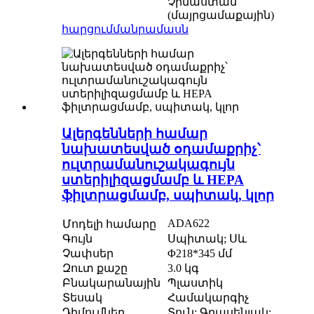
Չինաստան
(մայրցամաքային)
հարցում
մանրամասն
Ալերգենների համար
նախատեսված օդամաքրիչ՝
ուլտրամանուշակագույն
ստերիլիզացմամբ և HEPA
ֆիլտրացմամբ, սպիտակ, կլոր
ADA622
Մոդելի համարը
Գույն
Սպիտակ; Սև
Չափսեր
Φ218*345 մմ
Զուտ քաշը
3.0 կգ
Բնակարանային
Պլաստիկ
Տեսակ
Համակարգիչ
Դիմումներ
Տուն; Գրասենյակ;