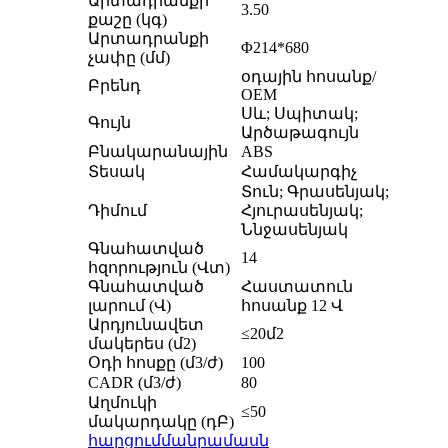
Արտադրանքի
3.50
քաշը (կգ)
Արտադրանքի
Φ214*680
չափը (մմ)
օդային հոսանք/
Բրենդ
OEM
Սև; Սպիտակ;
Գույն
Արծաթագույն
Բնակարանային
ABS
Տեսակ
Համակարգիչ
Տուն; Գրասենյակ;
Դիմում
Հյուրասենյակ;
Ննջասենյակ
Գնահատված
14
հզորություն (Վտ)
Գնահատված
Հաստատուն
լարում (Վ)
հոսանք 12 Վ
Արդյունավետ
≤20մ2
մակերես (մ2)
Օդի հոսքը (մ3/ժ)
100
CADR (մ3/ժ)
80
Աղմուկի
≤50
մակարդակը (դԲ)
հարցում
մանրամասն