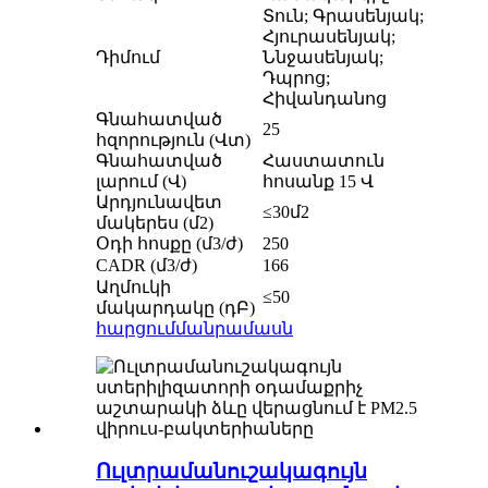
Տուն; Գրասենյակ;
Հյուրասենյակ;
Դիմում
Ննջասենյակ;
Դպրոց;
Հիվանդանոց
Գնահատված
25
հզորություն (Վտ)
Գնահատված
Հաստատուն
լարում (Վ)
հոսանք 15 Վ
Արդյունավետ
≤30մ2
մակերես (մ2)
Օդի հոսքը (մ3/ժ)
250
CADR (մ3/ժ)
166
Աղմուկի
≤50
մակարդակը (դԲ)
հարցում
մանրամասն
Ուլտրամանուշակագույն