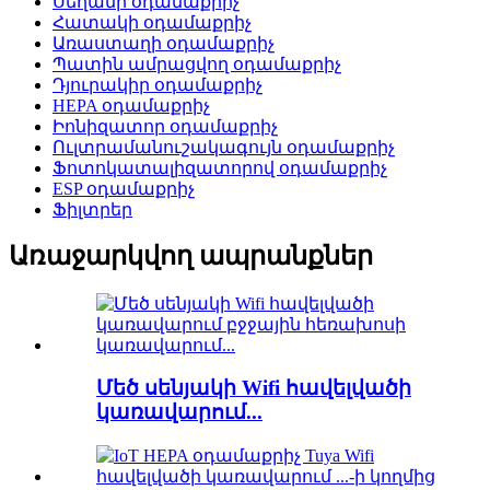
Սեղանի օդամաքրիչ
Հատակի օդամաքրիչ
Առաստաղի օդամաքրիչ
Պատին ամրացվող օդամաքրիչ
Դյուրակիր օդամաքրիչ
HEPA օդամաքրիչ
Իոնիզատոր օդամաքրիչ
Ուլտրամանուշակագույն օդամաքրիչ
Ֆոտոկատալիզատորով օդամաքրիչ
ESP օդամաքրիչ
Ֆիլտրեր
Առաջարկվող ապրանքներ
Մեծ սենյակի Wifi հավելվածի
կառավարում...