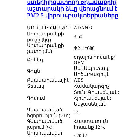
ստերիլիզատորի օդամաքրիչ
աշտարակի ձևը վերացնում է
PM2.5 վիրուս-բակտերիաները
ՄՈԴԵԼԻ ՀԱՄԱՐԸ
ADA603
Արտադրանքի
3.50
քաշը (կգ)
Արտադրանքի
Φ214*680
չափը (մմ)
օդային հոսանք/
Բրենդ
OEM
Սև; Սպիտակ;
Գույն
Արծաթագույն
Բնակարանային
ABS
Տեսակ
Համակարգիչ
Տուն; Գրասենյակ;
Դիմում
Հյուրասենյակ;
Ննջասենյակ
Գնահատված
14
հզորություն (Վտ)
Գնահատված
Հաստատուն
լարում (Վ)
հոսանք 12 Վ
Արդյունավետ
≤20մ2