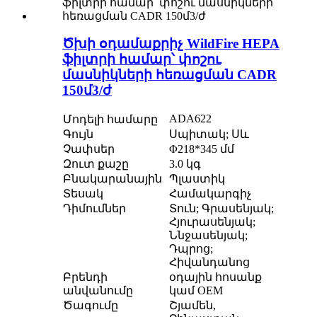
Ծխի օդամաքրիչ WildFire HEPA
ֆիլտրի համար՝ փոշու
մասնիկների հեռացման CADR
150մ3/ժ
ADA622
Մոդելի համարը
Գույն
Սպիտակ; Սև
Չափսեր
Φ218*345 մմ
Զուտ քաշը
3.0 կգ
Բնակարանային
Պլաստիկ
Տեսակ
Համակարգիչ
Դիմումներ
Տուն; Գրասենյակ;
Հյուրասենյակ;
Ննջասենյակ;
Դպրոց;
Հիվանդանոց
Բրենդի
օդային հոսանք
անվանումը
կամ OEM
Ծագումը
Շյամեն,