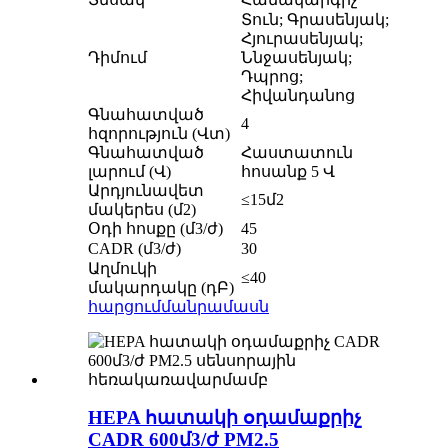
Տուն; Գրասենյակ;
Հյուրասենյակ;
Դիմում
Ննջասենյակ;
Դպրոց;
Հիվանդանոց
Գնահատված
4
հզորություն (Վտ)
Գնահատված
Հաստատուն
լարում (Վ)
հոսանք 5 Վ
Արդյունավետ
≤15մ2
մակերես (մ2)
Օդի հոսքը (մ3/ժ)
45
CADR (մ3/ժ)
30
Աղմուկի
≤40
մակարդակը (դԲ)
հարցում
մանրամասն
HEPA հատակի օդամաքրիչ
CADR 600մ3/ժ PM2.5