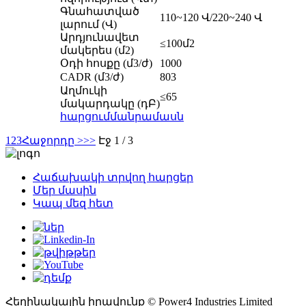
Գնահատված
110~120 Վ/220~240 Վ
լարում (Վ)
Արդյունավետ
≤100մ2
մակերես (մ2)
Օդի հոսքը (մ3/ժ)
1000
CADR (մ3/ժ)
803
Աղմուկի
≤65
մակարդակը (դԲ)
հարցում
մանրամասն
1
2
3
Հաջորդը >
>>
Էջ 1 / 3
Հաճախակի տրվող հարցեր
Մեր մասին
Կապ մեզ հետ
Հեղինակային իրավունք © Power4 Industries Limited