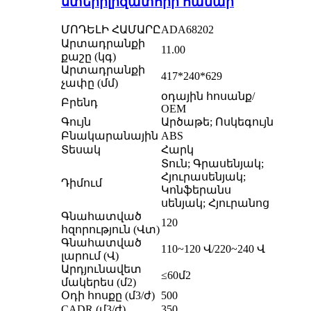
ստերիլիզատորի համար
ՄՈԴԵԼԻ ՀԱՄԱՐԸ
ADA68202
Արտադրանքի
11.00
քաշը (կգ)
Արտադրանքի
417*240*629
չափը (մմ)
օդային հոսանք/
Բրենդ
OEM
Գույն
Արծաթե; Ոսկեգույն
Բնակարանային
ABS
Տեսակ
Հարկ
Տուն; Գրասենյակ;
Հյուրասենյակ;
Դիմում
Կոնֆերանս
սենյակ; Հյուրանոց
Գնահատված
120
հզորություն (Վտ)
Գնահատված
110~120 Վ/220~240 Վ
լարում (Վ)
Արդյունավետ
≤60մ2
մակերես (մ2)
Օդի հոսքը (մ3/ժ)
500
CADR (մ3/ժ)
350