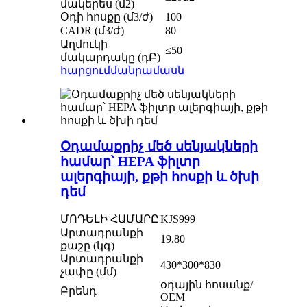
մակերես (մ2)
Օդի հոսքը (մ3/ժ)
100
CADR (մ3/ժ)
80
Աղմուկի
≤50
մակարդակը (դԲ)
հարցում
մանրամասն
Օդամաքրիչ մեծ սենյակների
համար՝ HEPA ֆիլտր
ալերգիայի, քթի հոսքի և ծխի
դեմ
ՄՈԴԵԼԻ ՀԱՄԱՐԸ
KJS999
Արտադրանքի
19.80
քաշը (կգ)
Արտադրանքի
430*300*830
չափը (մմ)
օդային հոսանք/
Բրենդ
OEM