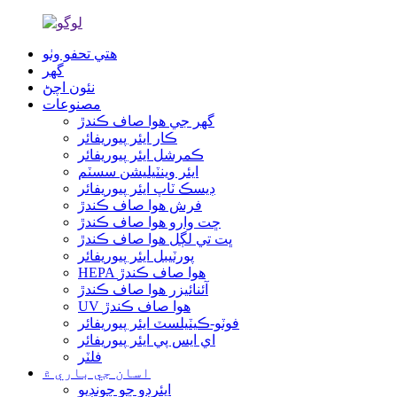
هتي تحفو وٺو
گھر
نئون اچڻ
مصنوعات
گھر جي هوا صاف ڪندڙ
ڪار ايئر پيوريفائر
ڪمرشل ايئر پيوريفائر
ايئر وينٽيليشن سسٽم
ڊيسڪ ٽاپ ايئر پيوريفائر
فرش هوا صاف ڪندڙ
ڇت وارو هوا صاف ڪندڙ
ڀت تي لڳل هوا صاف ڪندڙ
پورٽيبل ايئر پيوريفائر
HEPA هوا صاف ڪندڙ
آئنائيزر هوا صاف ڪندڙ
UV هوا صاف ڪندڙ
فوٽو-ڪيٽيلسٽ ايئر پيوريفائر
اي ايس پي ايئر پيوريفائر
فلٽر
اسان جي باري ۾
ايئرڊو ڇو چونڊيو