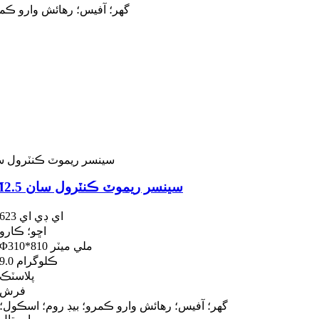
گھر؛ آفيس؛ رهائش وارو ڪمر
HEPA فلور ايئر پيوريفائر CADR 600m3/h PM2.5 سينسر ريموٽ ڪنٽرول سان
اي ڊي اي 623
اڇو؛ ڪارو
Φ310*810 ملي ميٽر
9.0 ڪلوگرام
پلاسٽڪ
فرش
گھر؛ آفيس؛ رهائش وارو ڪمرو؛ بيڊ روم؛ اسڪول؛