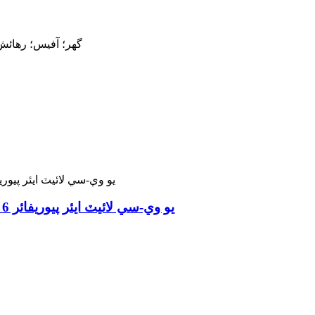
گھر؛ آفيس؛ رهائش
يو وي-سي لائيٽ ايئر پيوريفائر 6 اسٽيج فلٽريشن جراثيم فلٽر الرجي کي ماري ٿو