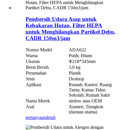
Pembersih Udara Asap untuk
Kebakaran Hutan, Filter HEPA
untuk Menghilangkan Partikel Debu,
CADR 150m3/jam
Nomor Model
ADA622
Warna
Putih; Hitam
Ukuran
Φ218*345mm
Berat Bersih
3,0 kg
Perumahan
Plastik
Jenis
Desktop
Aplikasi
Rumah; Kantor; Ruang
Tamu; Kamar Tidur;
Sekolah; Rumah Sakit
Nama Merek
airdow atau OEM
Asal
Xiamen, Tiongkok
(daratan utama)
pertanyaan
detail