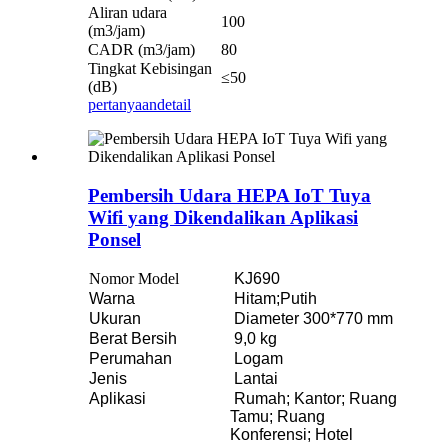
Aliran udara
100
(m3/jam)
CADR (m3/jam)
80
Tingkat Kebisingan
≤50
(dB)
pertanyaan
detail
Pembersih Udara HEPA IoT Tuya
Wifi yang Dikendalikan Aplikasi
Ponsel
Nomor Model
KJ690
Warna
Hitam;Putih
Ukuran
Diameter 300*770 mm
Berat Bersih
9,0 kg
Perumahan
Logam
Jenis
Lantai
Aplikasi
Rumah; Kantor; Ruang
Tamu; Ruang
Konferensi; Hotel