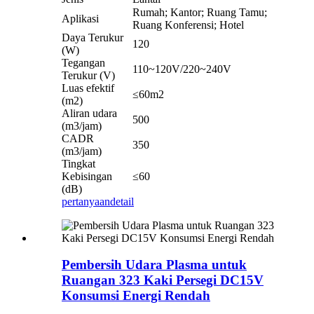
Rumah; Kantor; Ruang Tamu;
Aplikasi
Ruang Konferensi; Hotel
Daya Terukur
120
(W)
Tegangan
110~120V/220~240V
Terukur (V)
Luas efektif
≤60m2
(m2)
Aliran udara
500
(m3/jam)
CADR
350
(m3/jam)
Tingkat
Kebisingan
≤60
(dB)
pertanyaan
detail
Pembersih Udara Plasma untuk
Ruangan 323 Kaki Persegi DC15V
Konsumsi Energi Rendah