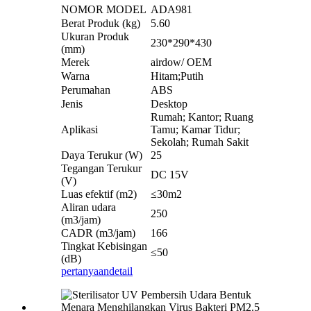
NOMOR MODEL
ADA981
Berat Produk (kg)
5.60
Ukuran Produk
230*290*430
(mm)
Merek
airdow/ OEM
Warna
Hitam;Putih
Perumahan
ABS
Jenis
Desktop
Rumah; Kantor; Ruang
Aplikasi
Tamu; Kamar Tidur;
Sekolah; Rumah Sakit
Daya Terukur (W)
25
Tegangan Terukur
DC 15V
(V)
Luas efektif (m2)
≤30m2
Aliran udara
250
(m3/jam)
CADR (m3/jam)
166
Tingkat Kebisingan
≤50
(dB)
pertanyaan
detail