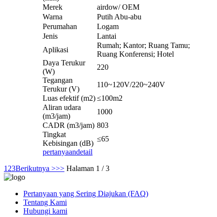
Merek
airdow/ OEM
Warna
Putih Abu-abu
Perumahan
Logam
Jenis
Lantai
Rumah; Kantor; Ruang Tamu;
Aplikasi
Ruang Konferensi; Hotel
Daya Terukur
220
(W)
Tegangan
110~120V/220~240V
Terukur (V)
Luas efektif (m2)
≤100m2
Aliran udara
1000
(m3/jam)
CADR (m3/jam)
803
Tingkat
≤65
Kebisingan (dB)
pertanyaan
detail
1
2
3
Berikutnya >
>>
Halaman 1 / 3
Pertanyaan yang Sering Diajukan (FAQ)
Tentang Kami
Hubungi kami