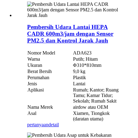
Pembersih Udara Lantai HEPA
CADR 600m3/jam dengan Sensor
PM2.5 dan Kontrol Jarak Jauh
Nomor Model
ADA623
Warna
Putih; Hitam
Ukuran
Φ310*810mm
Berat Bersih
9,0 kg
Perumahan
Plastik
Jenis
Lantai
Aplikasi
Rumah; Kantor; Ruang
Tamu; Kamar Tidur;
Sekolah; Rumah Sakit
Nama Merek
airdow atau OEM
Asal
Xiamen, Tiongkok
(daratan utama)
pertanyaan
detail