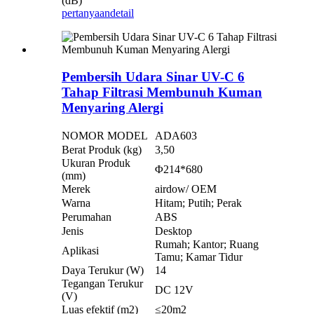
(dB)
pertanyaan
detail
Pembersih Udara Sinar UV-C 6
Tahap Filtrasi Membunuh Kuman
Menyaring Alergi
NOMOR MODEL
ADA603
Berat Produk (kg)
3,50
Ukuran Produk
Φ214*680
(mm)
Merek
airdow/ OEM
Warna
Hitam; Putih; Perak
Perumahan
ABS
Jenis
Desktop
Rumah; Kantor; Ruang
Aplikasi
Tamu; Kamar Tidur
Daya Terukur (W)
14
Tegangan Terukur
DC 12V
(V)
Luas efektif (m2)
≤20m2