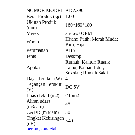
NOMOR MODEL
ADA399
Berat Produk (kg)
1.00
Ukuran Produk
160*160*180
(mm)
Merek
airdow/ OEM
Hitam; Putih; Merah Muda;
Warna
Biru; Hijau
Perumahan
ABS
Jenis
Desktop
Rumah; Kantor; Ruang
Aplikasi
Tamu; Kamar Tidur;
Sekolah; Rumah Sakit
Daya Terukur (W)
4
Tegangan Terukur
DC 5V
(V)
Luas efektif (m2)
≤15m2
Aliran udara
45
(m3/jam)
CADR (m3/jam)
30
Tingkat Kebisingan
≤40
(dB)
pertanyaan
detail