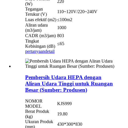
220
(W)
Tegangan
110~120V/220~240V
Terukur (V)
Luas efektif (m2)
≤100m2
Aliran udara
1000
(m3/jam)
CADR (m3/jam)
803
Tingkat
≤65
Kebisingan (dB)
pertanyaan
detail
Pembersih Udara HEPA dengan
Aliran Udara Tinggi untuk Ruangan
Besar (Sumber: Produsen)
NOMOR
KJS999
MODEL
Berat Produk
19.80
(kg)
Ukuran Produk
430*300*830
(mm)