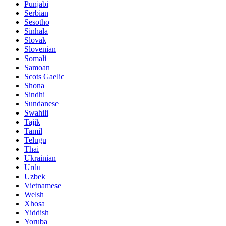
Punjabi
Serbian
Sesotho
Sinhala
Slovak
Slovenian
Somali
Samoan
Scots Gaelic
Shona
Sindhi
Sundanese
Swahili
Tajik
Tamil
Telugu
Thai
Ukrainian
Urdu
Uzbek
Vietnamese
Welsh
Xhosa
Yiddish
Yoruba