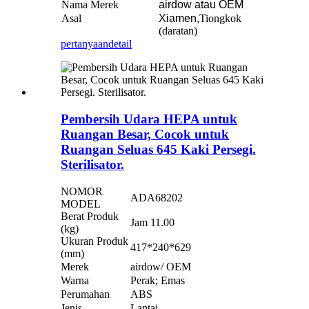
Nama Merek
airdow atau OEM
Asal
Xiamen,
Tiongkok
(daratan)
pertanyaan
detail
Pembersih Udara HEPA untuk
Ruangan Besar, Cocok untuk
Ruangan Seluas 645 Kaki Persegi.
Sterilisator.
NOMOR
ADA68202
MODEL
Berat Produk
Jam 11.00
(kg)
Ukuran Produk
417*240*629
(mm)
Merek
airdow/ OEM
Warna
Perak; Emas
Perumahan
ABS
Jenis
Lantai