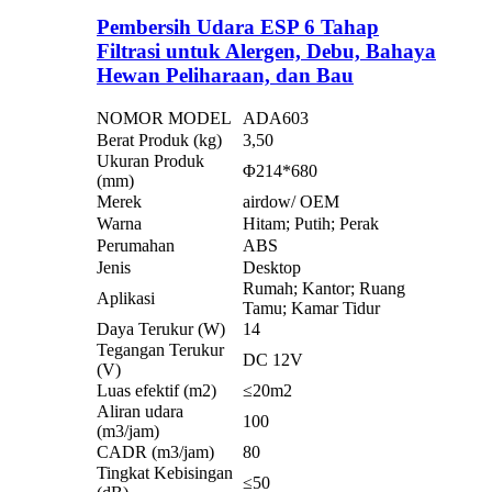
Pembersih Udara ESP 6 Tahap
Filtrasi untuk Alergen, Debu, Bahaya
Hewan Peliharaan, dan Bau
NOMOR MODEL
ADA603
Berat Produk (kg)
3,50
Ukuran Produk
Φ214*680
(mm)
Merek
airdow/ OEM
Warna
Hitam; Putih; Perak
Perumahan
ABS
Jenis
Desktop
Rumah; Kantor; Ruang
Aplikasi
Tamu; Kamar Tidur
Daya Terukur (W)
14
Tegangan Terukur
DC 12V
(V)
Luas efektif (m2)
≤20m2
Aliran udara
100
(m3/jam)
CADR (m3/jam)
80
Tingkat Kebisingan
≤50