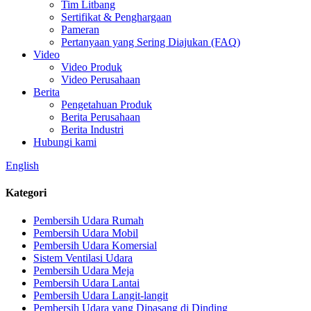
Tim Litbang
Sertifikat & Penghargaan
Pameran
Pertanyaan yang Sering Diajukan (FAQ)
Video
Video Produk
Video Perusahaan
Berita
Pengetahuan Produk
Berita Perusahaan
Berita Industri
Hubungi kami
English
Kategori
Pembersih Udara Rumah
Pembersih Udara Mobil
Pembersih Udara Komersial
Sistem Ventilasi Udara
Pembersih Udara Meja
Pembersih Udara Lantai
Pembersih Udara Langit-langit
Pembersih Udara yang Dipasang di Dinding