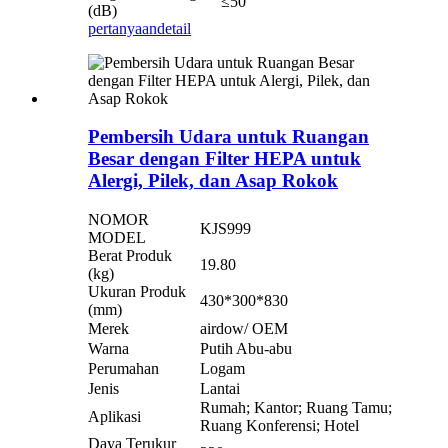
≤50
(dB)
pertanyaan
detail
Pembersih Udara untuk Ruangan
Besar dengan Filter HEPA untuk
Alergi, Pilek, dan Asap Rokok
NOMOR
KJS999
MODEL
Berat Produk
19.80
(kg)
Ukuran Produk
430*300*830
(mm)
Merek
airdow/ OEM
Warna
Putih Abu-abu
Perumahan
Logam
Jenis
Lantai
Rumah; Kantor; Ruang Tamu;
Aplikasi
Ruang Konferensi; Hotel
Daya Terukur