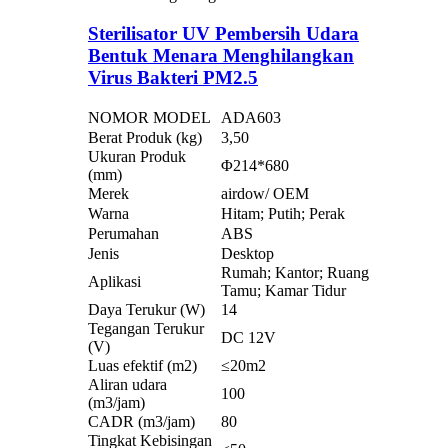
Sterilisator UV Pembersih Udara
Bentuk Menara Menghilangkan
Virus Bakteri PM2.5
NOMOR MODEL
ADA603
Berat Produk (kg)
3,50
Ukuran Produk
Φ214*680
(mm)
Merek
airdow/ OEM
Warna
Hitam; Putih; Perak
Perumahan
ABS
Jenis
Desktop
Rumah; Kantor; Ruang
Aplikasi
Tamu; Kamar Tidur
Daya Terukur (W)
14
Tegangan Terukur
DC 12V
(V)
Luas efektif (m2)
≤20m2
Aliran udara
100
(m3/jam)
CADR (m3/jam)
80
Tingkat Kebisingan