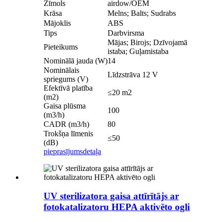
Zīmols
airdow/OEM
Krāsa
Melns; Balts; Sudrabs
Mājoklis
ABS
Tips
Darbvirsma
Mājas; Birojs; Dzīvojamā
Pieteikums
istaba; Guļamistaba
Nominālā jauda (W)
14
Nominālais
Līdzstrāva 12 V
spriegums (V)
Efektīvā platība
≤20 m2
(m2)
Gaisa plūsma
100
(m3/h)
CADR (m3/h)
80
Trokšņa līmenis
≤50
(dB)
pieprasījums
detaļa
UV sterilizatora gaisa attīrītājs ar
fotokatalizatoru HEPA aktivēto ogli