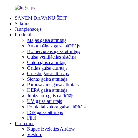
SAŅEM DĀVANU ŠEIT
Sākums
Jaunpienācējs
Produkti
Mājas gaisa attīrītājs
Automašīnas gaisa attīrītājs
Komerciālais gaisa attīrītājs
Gaisa ventilācijas sistēma
Galda gaisa attīrītājs
Grīdas gaisa attīrītājs
Griestu gaisa attīrītājs
Sienas gaisa attīrītājs
Pārnēsājams gaisa attīrītājs
HEPA gaisa attīrītājs
Jonizatora gaisa attīrītājs
UV gaisa attīrītājs
Fotokatalizatora gaisa attīrītājs
ESP gaisa attīrītājs
Filtri
Par mums
Kāpēc izvēlēties Airdow
Vēsture