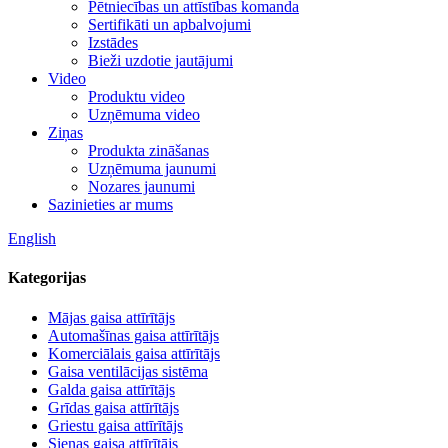
Pētniecības un attīstības komanda
Sertifikāti un apbalvojumi
Izstādes
Bieži uzdotie jautājumi
Video
Produktu video
Uzņēmuma video
Ziņas
Produkta zināšanas
Uzņēmuma jaunumi
Nozares jaunumi
Sazinieties ar mums
English
Kategorijas
Mājas gaisa attīrītājs
Automašīnas gaisa attīrītājs
Komerciālais gaisa attīrītājs
Gaisa ventilācijas sistēma
Galda gaisa attīrītājs
Grīdas gaisa attīrītājs
Griestu gaisa attīrītājs
Sienas gaisa attīrītājs