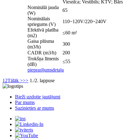
Viesnīca; Vestibils; KTV; Bārs
Nominālā jauda
65
(W)
Nominālais
110~120V/220~240V
spriegums (V)
Efektīvā platība
≤60 m²
(m2)
Gaisa plūsma
300
(m3/h)
CADR (m3/h)
200
Trokšņa līmenis
≤55
(dB)
pieprasījums
detaļa
1
2
Tālāk >
>>
1./2. lappuse
Bieži uzdotie jautājumi
Par mums
Sazinieties ar mums