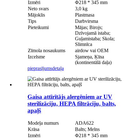
Izmēri
Φ218 * 345 mm
Neto svars
3,0 kg
Mājoklis
Plastmasa
Tips
Darbvirsma
Pieteikumi
Mājas; Birojs;
Dzīvojamā istaba;
Guļamistaba; Skola;
Slimnīca
Zīmola nosaukums
airdow vai OEM
Izcelsme
Sjameņa, Ķīna
(kontinentālā daļa)
pieprasījums
detaļa
Gaisa attīrītājs alergēniem ar UV
sterilizāciju, HEPA filtrāciju, balts,
apaļš
Modeļa numurs
ADA622
Krāsa
Balts; Melns
Izmēri
Φ218 * 345 mm