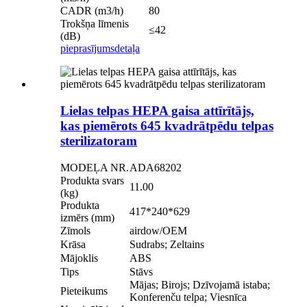
CADR (m3/h)
80
Trokšņa līmenis
≤42
(dB)
pieprasījums
detaļa
Lielas telpas HEPA gaisa attīrītājs,
kas piemērots 645 kvadrātpēdu telpas
sterilizatoram
MODEĻA NR.
ADA68202
Produkta svars
11.00
(kg)
Produkta
417*240*629
izmērs (mm)
Zīmols
airdow/OEM
Krāsa
Sudrabs; Zeltains
Mājoklis
ABS
Tips
Stāvs
Mājas; Birojs; Dzīvojamā istaba;
Pieteikums
Konferenču telpa; Viesnīca