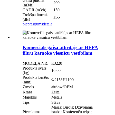
Gaisa plūsma
200
(m3/h)
CADR (m3/h)
150
Trokšņa līmenis
≤55
(dB)
pieprasījums
detaļa
Komerciāls gaisa attīrītājs ar HEPA
filtru karaoke viesnīcu vestibilam
MODEĻA NR.
KJ220
Produkta svars
16.00
(kg)
Produkta izmērs
Φ215*H1100
(mm)
Zīmols
airdow/OEM
Krāsa
Zelta
Mājoklis
Metāls
Tips
Stāvs
Mājas; Birojs; Dzīvojamā
Pieteikums
istaba; Konferenču telpa;