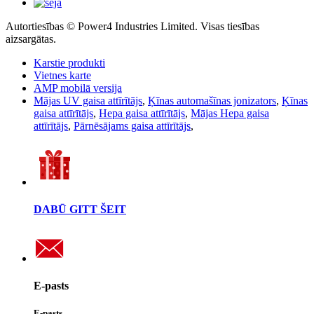
Autortiesības © Power4 Industries Limited. Visas tiesības
aizsargātas.
Karstie produkti
Vietnes karte
AMP mobilā versija
Mājas UV gaisa attīrītājs
,
Ķīnas automašīnas jonizators
,
Ķīnas
gaisa attīrītājs
,
Hepa gaisa attīrītājs
,
Mājas Hepa gaisa
attīrītājs
,
Pārnēsājams gaisa attīrītājs
,
DABŪ GITT ŠEIT
E-pasts
E-pasts