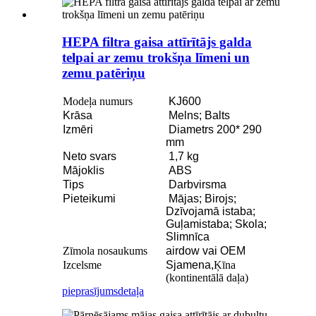
HEPA filtra gaisa attīrītājs galda
telpai ar zemu trokšņa līmeni un
zemu patēriņu
Modeļa numurs
KJ600
Krāsa
Melns; Balts
Izmēri
Diametrs 200* 290
mm
Neto svars
1,7 kg
Mājoklis
ABS
Tips
Darbvirsma
Pieteikumi
Mājas; Birojs;
Dzīvojamā istaba;
Guļamistaba; Skola;
Slimnīca
Zīmola nosaukums
airdow vai OEM
Izcelsme
Sjamena,
Ķīna
(kontinentālā daļa)
pieprasījums
detaļa