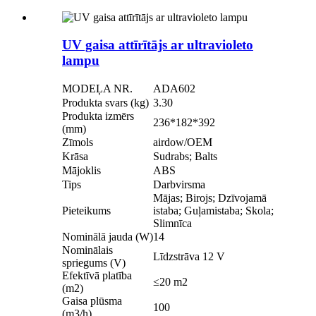
UV gaisa attīrītājs ar ultravioleto
lampu
MODEĻA NR.
ADA602
Produkta svars (kg)
3.30
Produkta izmērs
236*182*392
(mm)
Zīmols
airdow/OEM
Krāsa
Sudrabs; Balts
Mājoklis
ABS
Tips
Darbvirsma
Mājas; Birojs; Dzīvojamā
Pieteikums
istaba; Guļamistaba; Skola;
Slimnīca
Nominālā jauda (W)
14
Nominālais
Līdzstrāva 12 V
spriegums (V)
Efektīvā platība
≤20 m2
(m2)
Gaisa plūsma
100
(m3/h)