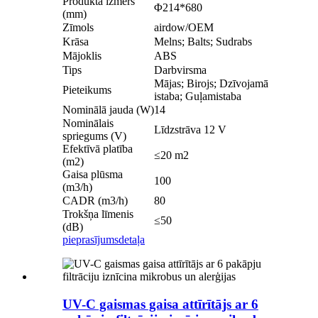
Produkta izmērs
Φ214*680
(mm)
Zīmols
airdow/OEM
Krāsa
Melns; Balts; Sudrabs
Mājoklis
ABS
Tips
Darbvirsma
Mājas; Birojs; Dzīvojamā
Pieteikums
istaba; Guļamistaba
Nominālā jauda (W)
14
Nominālais
Līdzstrāva 12 V
spriegums (V)
Efektīvā platība
≤20 m2
(m2)
Gaisa plūsma
100
(m3/h)
CADR (m3/h)
80
Trokšņa līmenis
≤50
(dB)
pieprasījums
detaļa
UV-C gaismas gaisa attīrītājs ar 6