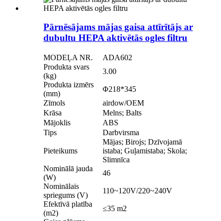
Pārnēsājams mājas gaisa attīrītājs ar
dubultu HEPA aktivētās ogles filtru
MODEĻA NR.
ADA602
Produkta svars
3.00
(kg)
Produkta izmērs
Φ218*345
(mm)
Zīmols
airdow/OEM
Krāsa
Melns; Balts
Mājoklis
ABS
Tips
Darbvirsma
Mājas; Birojs; Dzīvojamā
Pieteikums
istaba; Guļamistaba; Skola;
Slimnīca
Nominālā jauda
46
(W)
Nominālais
110~120V/220~240V
spriegums (V)
Efektīvā platība
≤35 m2
(m2)