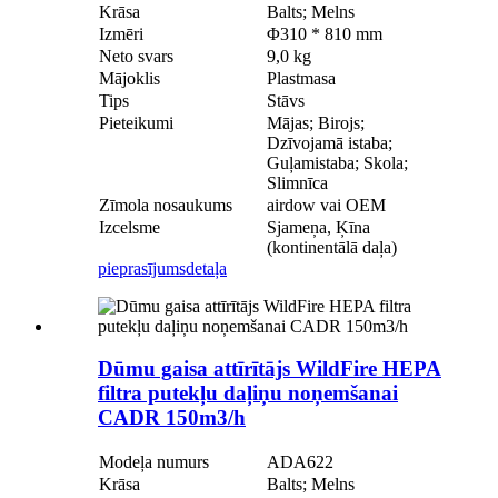
Krāsa
Balts; Melns
Izmēri
Φ310 * 810 mm
Neto svars
9,0 kg
Mājoklis
Plastmasa
Tips
Stāvs
Pieteikumi
Mājas; Birojs;
Dzīvojamā istaba;
Guļamistaba; Skola;
Slimnīca
Zīmola nosaukums
airdow vai OEM
Izcelsme
Sjameņa, Ķīna
(kontinentālā daļa)
pieprasījums
detaļa
Dūmu gaisa attīrītājs WildFire HEPA
filtra putekļu daļiņu noņemšanai
CADR 150m3/h
Modeļa numurs
ADA622
Krāsa
Balts; Melns