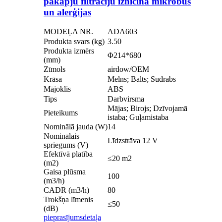
pakāpju filtrāciju iznīcina mikrobus
un alerģijas
MODEĻA NR.
ADA603
Produkta svars (kg)
3.50
Produkta izmērs
Φ214*680
(mm)
Zīmols
airdow/OEM
Krāsa
Melns; Balts; Sudrabs
Mājoklis
ABS
Tips
Darbvirsma
Mājas; Birojs; Dzīvojamā
Pieteikums
istaba; Guļamistaba
Nominālā jauda (W)
14
Nominālais
Līdzstrāva 12 V
spriegums (V)
Efektīvā platība
≤20 m2
(m2)
Gaisa plūsma
100
(m3/h)
CADR (m3/h)
80
Trokšņa līmenis
≤50
(dB)
pieprasījums
detaļa