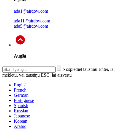
ada1@airdow.com
ada11@airdow.com
ada5@airdow.com
Augšā
Nospiediet taustiņu Enter, lai
meklētu, vai taustiņu ESC, lai aizvērtu
English
French
German
Portuguese
Spanish
Russian
Japanese
Korean
Arabic