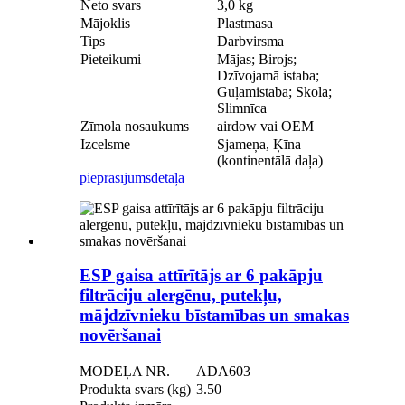
Neto svars
3,0 kg
Mājoklis
Plastmasa
Tips
Darbvirsma
Pieteikumi
Mājas; Birojs;
Dzīvojamā istaba;
Guļamistaba; Skola;
Slimnīca
Zīmola nosaukums
airdow vai OEM
Izcelsme
Sjameņa, Ķīna
(kontinentālā daļa)
pieprasījums
detaļa
ESP gaisa attīrītājs ar 6 pakāpju
filtrāciju alergēnu, putekļu,
mājdzīvnieku bīstamības un smakas
novēršanai
MODEĻA NR.
ADA603
Produkta svars (kg)
3.50