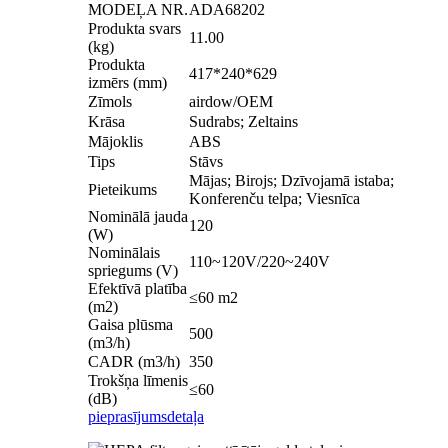
MODEĻA NR.
ADA68202
Produkta svars
11.00
(kg)
Produkta
417*240*629
izmērs (mm)
Zīmols
airdow/OEM
Krāsa
Sudrabs; Zeltains
Mājoklis
ABS
Tips
Stāvs
Mājas; Birojs; Dzīvojamā istaba;
Pieteikums
Konferenču telpa; Viesnīca
Nominālā jauda
120
(W)
Nominālais
110~120V/220~240V
spriegums (V)
Efektīvā platība
≤60 m2
(m2)
Gaisa plūsma
500
(m3/h)
CADR (m3/h)
350
Trokšņa līmenis
≤60
(dB)
pieprasījums
detaļa