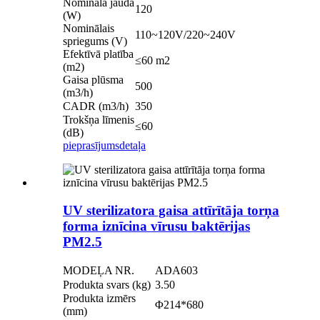
Nominālā jauda
120
(W)
Nominālais
110~120V/220~240V
spriegums (V)
Efektīvā platība
≤60 m2
(m2)
Gaisa plūsma
500
(m3/h)
CADR (m3/h)
350
Trokšņa līmenis
≤60
(dB)
pieprasījums
detaļa
UV sterilizatora gaisa attīrītāja torņa
forma iznīcina vīrusu baktērijas
PM2.5
MODEĻA NR.
ADA603
Produkta svars (kg)
3.50
Produkta izmērs
Φ214*680
(mm)