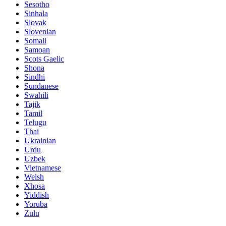
Sesotho
Sinhala
Slovak
Slovenian
Somali
Samoan
Scots Gaelic
Shona
Sindhi
Sundanese
Swahili
Tajik
Tamil
Telugu
Thai
Ukrainian
Urdu
Uzbek
Vietnamese
Welsh
Xhosa
Yiddish
Yoruba
Zulu