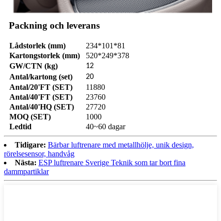
Packning och leverans
Lådstorlek (mm)
234*101*81
Kartongstorlek (mm)
520*249*378
GW/CTN (kg)
12
Antal/kartong (set)
20
Antal/20'FT (SET)
11880
Antal/40'FT (SET)
23760
Antal/40'HQ (SET)
27720
MOQ (SET)
1000
Ledtid
40~60 dagar
Tidigare:
Bärbar luftrenare med metallhölje, unik design,
rörelsesensor, handvåg
Nästa:
ESP luftrenare Sverige Teknik som tar bort fina
dammpartiklar