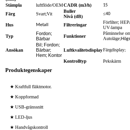
Stämpla
luftflöde/OEM
CADR (m3/h)
15
Buller
≤
Färg
Svart;Vit
40
Nivå (dB)
Förfilter; HEP
Hus
Filtreringar
Metall
UV-lampa
Påminnelse om 
Fordon;
Typ
Funktioner
Autoläge;
Bärbar
Högs
Bil; Fordon;
Färgdisplay
Ansökan
Bärbar;
Luftkvalitetsdisplay
;
Hem; Kontor
Kontrolltyp
Pekskärm
Produktegenskaper
★ Kraftfull fläktmotor.
★ Koppformad
★ USB-gränssnitt
★ LED-ljus
★ Handvågskontroll