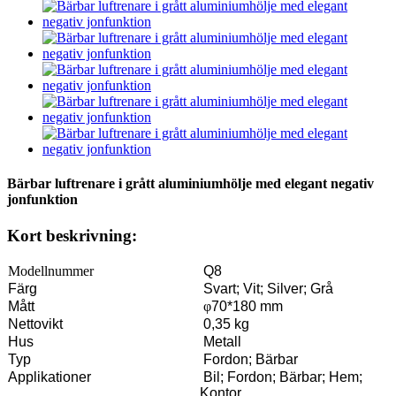
Bärbar luftrenare i grått aluminiumhölje med elegant negativ
jonfunktion
Kort beskrivning:
Modellnummer
Q8
Färg
Svart; Vit; Silver; Grå
Mått
φ
70*180 mm
Nettovikt
0,35 kg
Hus
Metall
Typ
Fordon; Bärbar
Applikationer
Bil; Fordon; Bärbar; Hem;
Kontor