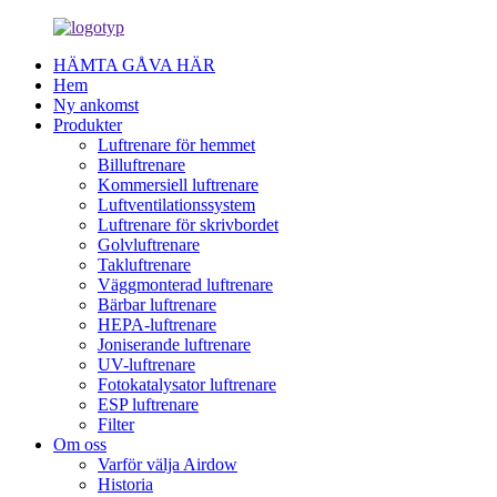
HÄMTA GÅVA HÄR
Hem
Ny ankomst
Produkter
Luftrenare för hemmet
Billuftrenare
Kommersiell luftrenare
Luftventilationssystem
Luftrenare för skrivbordet
Golvluftrenare
Takluftrenare
Väggmonterad luftrenare
Bärbar luftrenare
HEPA-luftrenare
Joniserande luftrenare
UV-luftrenare
Fotokatalysator luftrenare
ESP luftrenare
Filter
Om oss
Varför välja Airdow
Historia