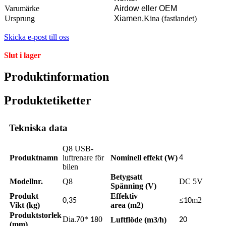
Varumärke
Airdow eller OEM
Ursprung
Xiamen,
Kina (fastlandet)
Skicka e-post till oss
Slut i lager
Produktinformation
Produktetiketter
Tekniska data
Q8 USB-
Produktnamn
luftrenare för
Nominell effekt (W)
4
bilen
Betygsatt
Modellnr.
Q8
DC 5V
Spänning (V)
Produkt
Effektiv
≤
m2
0,35
10
Vikt (kg)
area (m2)
Produktstorlek
Dia.
0*
0
Luftflöde (m3/h)
7
18
20
(mm)