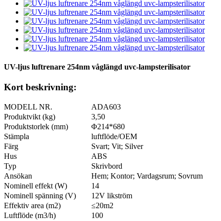
UV-ljus luftrenare 254nm våglängd uvc-lampsterilisator
Kort beskrivning:
MODELL NR.
ADA603
Produktvikt (kg)
3,50
Produktstorlek (mm)
Φ214*680
Stämpla
luftflöde/OEM
Färg
Svart; Vit; Silver
Hus
ABS
Typ
Skrivbord
Ansökan
Hem; Kontor; Vardagsrum; Sovrum
Nominell effekt (W)
14
Nominell spänning (V)
12V likström
Effektiv area (m2)
≤20m2
Luftflöde (m3/h)
100