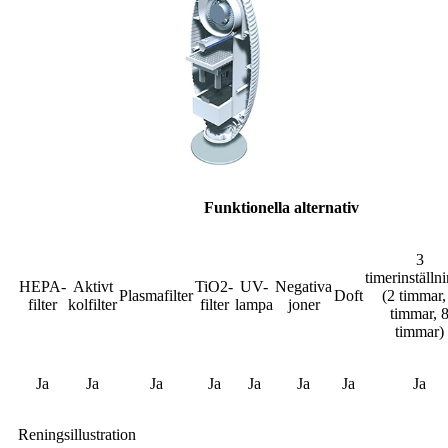
Funktionella alternativ
3
timerinställn
HEPA-
Aktivt
TiO2-
UV-
Negativa
Plasmafilter
Doft
(2 timmar,
filter
kolfilter
filter
lampa
joner
timmar, 
timmar)
Ja
Ja
Ja
Ja
Ja
Ja
Ja
Ja
Reningsillustration