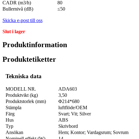
CADR (m3/h)
80
Bullernivå (dB)
≤50
Skicka e-post till oss
Slut i lager
Produktinformation
Produktetiketter
Tekniska data
MODELL NR.
ADA603
Produktvikt (kg)
3,50
Produktstorlek (mm)
Φ214*680
Stämpla
luftflöde/OEM
Färg
Svart; Vit; Silver
Hus
ABS
Typ
Skrivbord
Ansökan
Hem; Kontor; Vardagsrum; Sovrum
Nominell effekt (W)
14