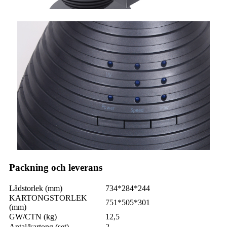
Packning och leverans
Lådstorlek (mm)
734*284*244
KARTONGSTORLEK
751*505*301
(mm)
GW/CTN (kg)
12,5
Antal/kartong (set)
2