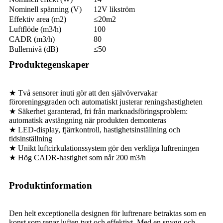
Nominell spänning (V)
12V likström
Effektiv area (m2)
≤20m2
Luftflöde (m3/h)
100
CADR (m3/h)
80
Bullernivå (dB)
≤50
Produktegenskaper
★ Två sensorer inuti gör att den självövervakar
föroreningsgraden och automatiskt justerar reningshastigheten
★ Säkerhet garanterad, fri från marknadsföringsproblem:
automatisk avstängning när produkten demonteras
★ LED-display, fjärrkontroll, hastighetsinställning och
tidsinställning
★ Unikt luftcirkulationssystem gör den verkliga luftreningen
★ Hög CADR-hastighet som når 200 m3/h
Produktinformation
Den helt exceptionella designen för luftrenare betraktas som en
konst som renar luften tyst och effektivt. Med en snygg och