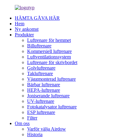
HÄMTA GÅVA HÄR
Hem
Ny ankomst
Produkter
Luftrenare för hemmet
Billuftrenare
Kommersiell luftrenare
Luftventilationssystem
Luftrenare för skrivbordet
Golvluftrenare
Takluftrenare
Väggmonterad luftrenare
Bärbar luftrenare
HEPA-luftrenare
Joniserande luftrenare
UV-luftrenare
Fotokatalysator luftrenare
ESP luftrenare
Filter
Om oss
Varför välja Airdow
Historia