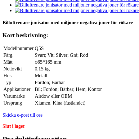
Billuftrenare jonisator med miljoner negativa joner för rökare
Kort beskrivning:
Modellnummer
Q5S
Färg
Svart; Vit; Silver; Grå; Röd
Mått
φ65*165 mm
Nettovikt
0,15 kg
Hus
Metall
Typ
Fordon; Bärbar
Applikationer
Bil; Fordon; Bärbar; Hem; Kontor
Varumärke
Airdow eller OEM
Ursprung
Xiamen, Kina (fastlandet)
Skicka e-post till oss
Slut i lager