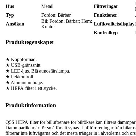
Hus
Metall
Filtreringar
Typ
Fordon; Bärbar
Funktioner
Bil; Fordon; Bärbar; Hem;
Ansökan
Luftkvalitetsdisplay
Kontor
Kontrolltyp
Produktegenskaper
★ Koppformad.
★ USB-gränssnitt.
★ LED-ljus. Blå atmosfärslampa.
★ Pekkontroll.
★ Aluminiumhölje.
★ HEPA-filter i ett stycke.
Produktinformation
Q5S HEPA-filter för billuftrenare för bilrökare kan filtrera dammpar
Dammpartiklar är för små för att synas. Luftföroreningar från bilar
filtrerar inte luftvägarna och det mesta tränger in i alveolerna och 