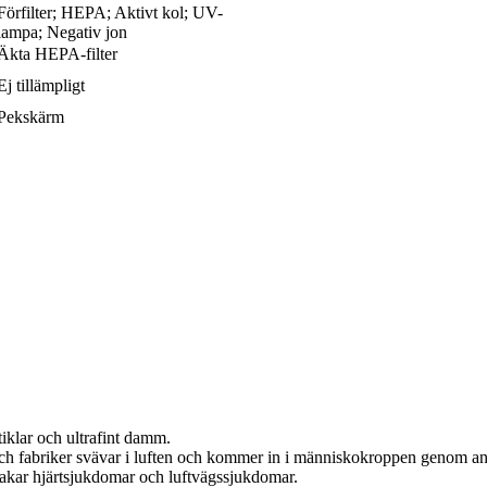
Förfilter; HEPA; Aktivt kol; UV-
lampa; Negativ jon
Äkta HEPA-filter
Ej tillämpligt
Pekskärm
tiklar och ultrafint damm.
 och fabriker svävar i luften och kommer in i människokroppen genom a
orsakar hjärtsjukdomar och luftvägssjukdomar.