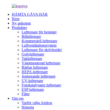
HÄMTA GÅVA HÄR
Hem
Ny ankomst
Produkter
Luftrenare för hemmet
Billuftrenare
Kommersiell luftrenare
Luftventilationssystem
Luftrenare för skrivbordet
Golvluftrenare
Takluftrenare
Väggmonterad luftrenare
Bärbar luftrenare
HEPA-luftrenare
Joniserande luftrenare
UV-luftrenare
Fotokatalysator luftrenare
ESP luftrenare
Filter
Om oss
Varför välja Airdow
Historia