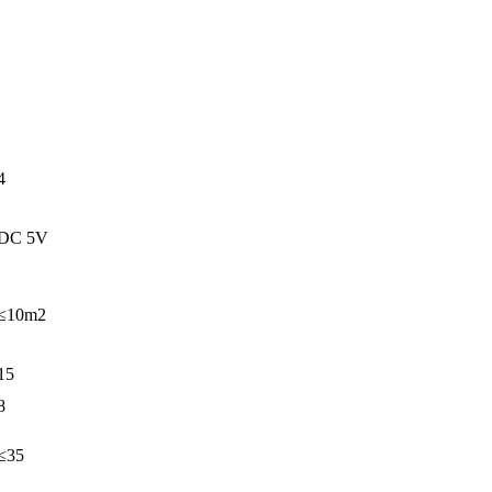
4
DC 5V
≤10m2
15
8
≤35