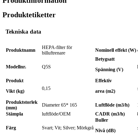
Produktinformation
Produktetiketter
Tekniska data
HEPA-filter för
Produktnamn
Nominell effekt (W)
billuftrenare
Betygsatt
Modellnr.
Q5S
Spänning (V)
Produkt
Effektiv
0,15
Vikt (kg)
area (m2)
Produktstorlek
Diameter 65* 165
Luftflöde (m3/h)
(mm)
Stämpla
luftflöde/OEM
CADR (m3/h)
Buller
Färg
Svart; Vit; Silver; Mörkgrå
Nivå (dB)