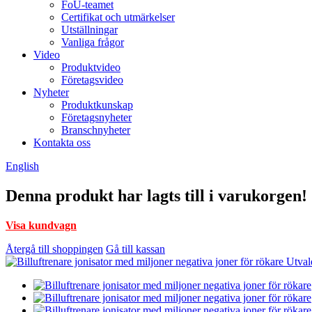
FoU-teamet
Certifikat och utmärkelser
Utställningar
Vanliga frågor
Video
Produktvideo
Företagsvideo
Nyheter
Produktkunskap
Företagsnyheter
Branschnyheter
Kontakta oss
English
Denna produkt har lagts till i varukorgen!
Visa kundvagn
Återgå till shoppingen
Gå till kassan