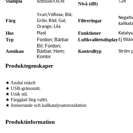
≤
Stämpla
luftflöde/OEM
26
Nivå (dB)
Svart;Vit
Rosa; Blå;
Negativ
Färg
Filtreringar
Grön; Röd; Gul;
kallkat
Orange; Lila
Hus
Funktioner
Plast
Katalys
Typ
Fordon; Bärbar
Luftkvalitetsdisplay
Ej tillä
Bil; Fordon;
Ansökan
Bärbar; Hem;
Kontrolltyp
Ström 
Kontor
Produktegenskaper
★ Anslut enkelt
★ USB-gränssnitt.
★ Unik stil.
★ Färgglad färg valfri.
★ Joniserande och kallkatalysatoroxidation
Produktinformation