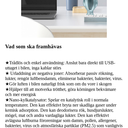
Vad som ska framhävas
★Trådlös och enkel användning: Anslut bara direkt till USB-
uttaget i bilen, inga kablar störs
★ Urladdning av negativa joner: Absorberar passiv rökning,
lukter, rengör luftbensdamm, eliminerar bakterier, bakterier, virus.
★Gör luften i bilen naturligt frisk som om du vore i skogen
★Hjälper till att motverka trötthet, göra körningen bekvämare
och mer energisk
★Nano-kylkatalysator: Spelar en katalytisk roll i normala
temperaturer. Den kan effektivt bryta ner skadliga gaser under
kemisk adsorption. Den kan deodorisera rök, husdjurslukter,
mögel, mat och andra vardagliga lukter. Den kan effektivt
avlägsna luftburna föroreningar som damm, pollen, allergener,
bakterier, virus och atmosfäriska partiklar (PM2.5) som vanligtvis