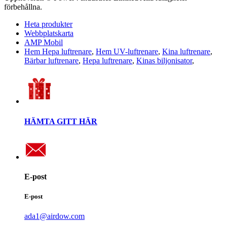
förbehållna.
Heta produkter
Webbplatskarta
AMP Mobil
Hem Hepa luftrenare
,
Hem UV-luftrenare
,
Kina luftrenare
,
Bärbar luftrenare
,
Hepa luftrenare
,
Kinas biljonisator
,
HÄMTA GITT HÄR
E-post
E-post
ada1@airdow.com