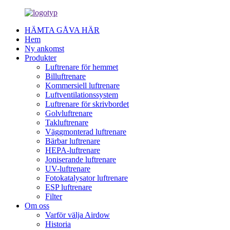
HÄMTA GÅVA HÄR
Hem
Ny ankomst
Produkter
Luftrenare för hemmet
Billuftrenare
Kommersiell luftrenare
Luftventilationssystem
Luftrenare för skrivbordet
Golvluftrenare
Takluftrenare
Väggmonterad luftrenare
Bärbar luftrenare
HEPA-luftrenare
Joniserande luftrenare
UV-luftrenare
Fotokatalysator luftrenare
ESP luftrenare
Filter
Om oss
Varför välja Airdow
Historia