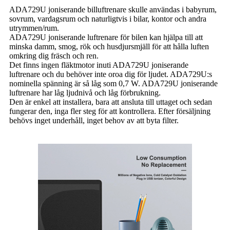
ADA729U joniserande billuftrenare skulle användas i babyrum,
sovrum, vardagsrum och naturligtvis i bilar, kontor och andra
utrymmen/rum.
ADA729U joniserande luftrenare för bilen kan hjälpa till att
minska damm, smog, rök och husdjursmjäll för att hålla luften
omkring dig fräsch och ren.
Det finns ingen fläktmotor inuti ADA729U joniserande
luftrenare och du behöver inte oroa dig för ljudet. ADA729U:s
nominella spänning är så låg som 0,7 W. ADA729U joniserande
luftrenare har låg ljudnivå och låg förbrukning.
Den är enkel att installera, bara att ansluta till uttaget och sedan
fungerar den, inga fler steg för att kontrollera. Efter försäljning
behövs inget underhåll, inget behov av att byta filter.