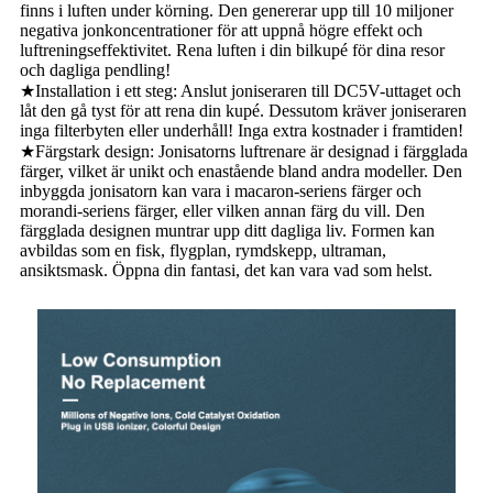
finns i luften under körning. Den genererar upp till 10 miljoner
negativa jonkoncentrationer för att uppnå högre effekt och
luftreningseffektivitet. Rena luften i din bilkupé för dina resor
och dagliga pendling!
★Installation i ett steg: Anslut joniseraren till DC5V-uttaget och
låt den gå tyst för att rena din kupé. Dessutom kräver joniseraren
inga filterbyten eller underhåll! Inga extra kostnader i framtiden!
★Färgstark design: Jonisatorns luftrenare är designad i färgglada
färger, vilket är unikt och enastående bland andra modeller. Den
inbyggda jonisatorn kan vara i macaron-seriens färger och
morandi-seriens färger, eller vilken annan färg du vill. Den
färgglada designen muntrar upp ditt dagliga liv. Formen kan
avbildas som en fisk, flygplan, rymdskepp, ultraman,
ansiktsmask. Öppna din fantasi, det kan vara vad som helst.