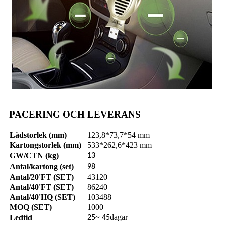
PACERING OCH LEVERANS
Lådstorlek (mm)
123,8*73,7*54 mm
Kartongstorlek (mm)
533*262,6*423 mm
GW/CTN (kg)
13
Antal/kartong (set)
98
Antal/20'FT (SET)
43120
Antal/40'FT (SET)
86240
Antal/40'HQ (SET)
103488
MOQ (SET)
1000
~
dagar
Ledtid
25
45